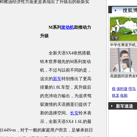
动力和燃油经济性方面更是表现出了升级后的崭新实
M系列
发动机
助推动力
升级
中学生乘直升机
全新天语SX4依然搭载
铃木世界领先的M系列发动
机，不过与以前不同的是，
高圆圆同居男友
这次的
新车
特别推出了更高
排量的1.8L车型，其升级后
税
保时捷
悍马
铁龙
收购
的充沛动力输出，为追求驾
驭激情的天语拥趸们提供了
新车速递
新的选择空间。
长安
铃木表
示，全新天语SX4 1.6L的最
到144N•m，对于一般的家庭用户而言，足够承担日