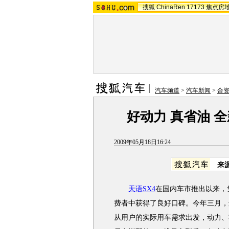
搜狐
ChinaRen
17173
焦点房
汽车频道
>
汽车新闻
>
合
好动力 真省油 全
2009年05月18日16:24
来
天语SX4
在国内车市推出以来，
费者中获得了良好口碑。今年三月，
从用户的实际用车需求出发，动力、