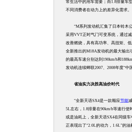
常生活中的用车需要；而1.8排量
不同消费者在动力上的差异化需求。
“M系列发动机汇集了日本铃木公
采用VVT正时气门可变系统，通过
改善燃烧，具有高功率、高扭矩、低
全新推出的M18A发动机的最大输出功
的最高车速分别达到190km/h和18
发动机连续蝉联2007、2008年度“
省油实力决胜高油价时代
“全新天语SX4是一款顺应
节能
5L左右，1.8排量在90km/h等速
或是油耗上，全新天语SX4在同级车
正表现出了“2.0L的动力，1.6L