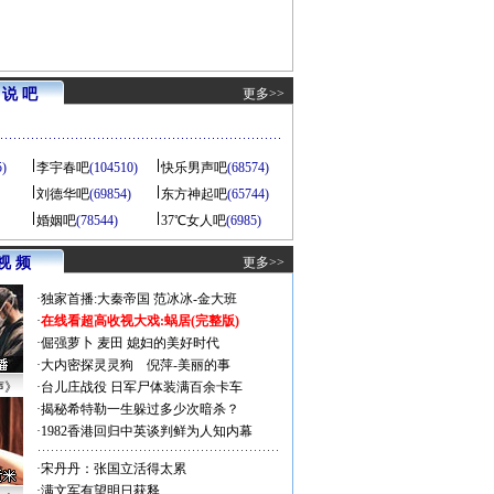
说 吧
更多>>
5)
李宇春吧
(104510)
快乐男声吧
(68574)
刘德华吧
(69854)
东方神起吧
(65744)
婚姻吧
(78544)
37℃女人吧
(6985)
视 频
更多>>
·
独家首播:大秦帝国
范冰冰-金大班
·
在线看超高收视大戏:
蜗居(完整版)
·
倔强萝卜
麦田
媳妇的美好时代
·
大内密探灵灵狗
倪萍-美丽的事
声》
·
台儿庄战役 日军尸体装满百余卡车
·
揭秘希特勒一生躲过多少次暗杀？
·
1982香港回归中英谈判鲜为人知内幕
·
宋丹丹：张国立活得太累
·
满文军有望明日获释