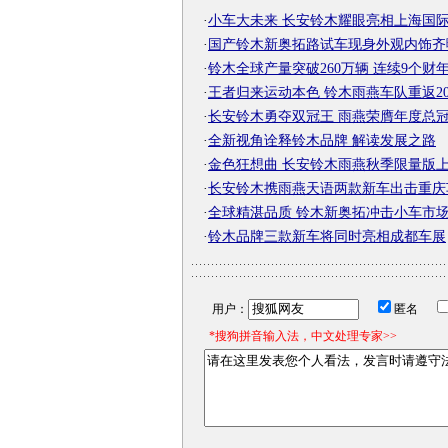
·
小车大未来 长安铃木耀眼亮相上海国
·
国产铃木新奥拓路试车现身外观内饰齐
·
铃木全球产量突破260万辆 连续9个财
·
王者归来运动本色 铃木雨燕车队重返200
·
长安铃木勇夺双冠王 雨燕荣膺年度总
·
全新视角诠释铃木品牌 解读发展之路
·
金色狂想曲 长安铃木雨燕秋季限量版
·
长安铃木携雨燕天语两款新车出击重庆
·
全球精湛品质 铃木新奥拓冲击小车市
·
铃木品牌三款新车将同时亮相成都车展
用户：
匿名
*搜狗拼音输入法，中文处理专家>>