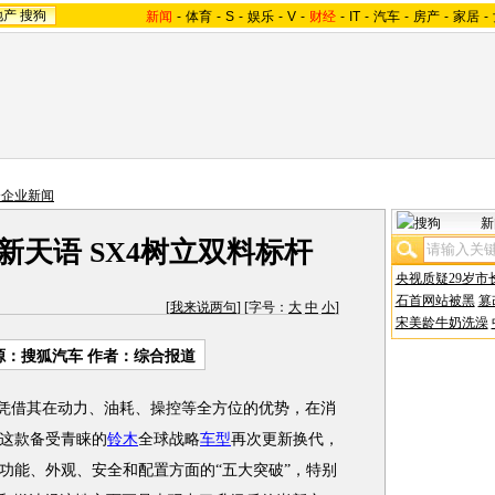
地产
搜狗
新闻
-
体育
-
S
-
娱乐
-
V
-
财经
-
IT
-
汽车
-
房产
-
家居
-
资企业新闻
新
新天语 SX4树立双料标杆
央视质疑29岁市
石首网站被黑
篡
[
我来说两句
] [字号：
大
中
小
]
宋美龄牛奶洗澡
源：
搜狐汽车
作者：综合报道
凭借其在动力、油耗、操控等全方位的优势，在消
这款备受青睐的
铃木
全球战略
车型
再次更新换代，
功能、外观、安全和配置方面的“五大突破”，特别