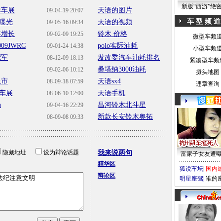
新版“西游”绝
际车展
天语的图片
09-04-19 20:07
车 型 频 道
曝光
天语的视频
09-05-16 09:34
年增长
铃木 价格
09-02-09 19:25
微型车频
9JWRC
polo实际油耗
09-01-24 14:38
小型车频
冠军
发改委汽车油耗排名
08-12-09 18:13
紧凑型车频
桑塔纳3000油耗
09-02-06 10:12
摄头地图
上市
天语sx4
08-09-18 07:59
违章查询
车展
天语手机
08-06-10 12:00
场
昌河铃木北斗星
09-04-16 22:29
新款长安铃木奥拓
08-09-08 09:33
隐藏地址
设为辩论话题
我来说两句
富家子女友遭
精华区
狐说车坛
|
国内
辩论区
明星座驾
|
谁的