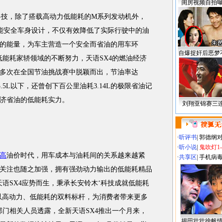
闺房视频自拍
技，除了搭载高动力低能耗的M系列发动机外，
吸能安全车身设计，不仅有效降低了实际行驶中的油
的能量，为车主营造一个安全而省油的用车环
自爆捉奸后恶梦
低能耗家轿领域的不断努力，天语SX4的燃油经济
多次在全国节油挑战赛中脱颖而出，节油率达
.5L以下，还曾创下百公里油耗3.14L的极限省油记
济省油的低能耗实力。
刘翔亚锦赛三
·
听评书
|
郭德纲
·
听小说
|
鬼吹灯1
高
油价时代，用车成本与油耗间的关系越来越紧
·
共享区
|
手机病
关注也随之加强，拥有强劲动力输出的低能耗精品
语SX4应势而生，秉承长安铃木‘科技成就低能耗
以高动力、低能耗的双料标杆，为消费者带来更多
部门相关人员透露，全新天语SX4推出一个月来，
揭田壮壮徐帆