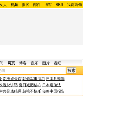
女人
-
视频
-
播客
-
邮件
-
博客
-
BBS
-
我说两句
闻
网页
博客
音乐
图片
说吧
长
邓玉娇失踪
朝鲜军事演习
日本兵赎罪
改温总讲话
夏日减肥秘方
日本瘦脸法
中共卧底结局
慈禧不快乐
侵略中国报告