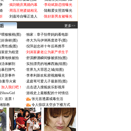
孕
·
揭刘晓庆离婚内幕
·
李幼斌新恋情曝光
婚
·
周迅王艳婆媳相见
·
陆毅爱女照首曝光
折
·
刘嘉玲自曝正造人
·
陈好新男友被曝光
 后
更多>>
喂猕猴桃(图)
·
独家：章子怡带妈妈看电影
好身材(图)
·
佟大为马伊琍再度牵手(图)
秀性感(图)
·
倪萍赵忠祥十年后再携手
服装皆为租赁
·
刘涛富豪老公为家产求生子
颜乘地铁被拍
·
舒淇醉酒瞬间惨被抓拍(图)
做活体解剖
·
实拍漂亮的地摊西施(组图)
的暴烈脾气
·
世界九大罪恶之城(组图)
遇灵异事件
·
李孝利新欢私密视频曝光
成命案导火索
·
孟庭苇可爱儿子最新照(图)
：加入我们吧！
·
点击进入搜狐娱乐影视库
owGirl
·
游戏史上最般配的十对情侣
2》送票！
·
张元首透露戒毒生活
湘胎教
·
令人惊叹太空步下楼方式