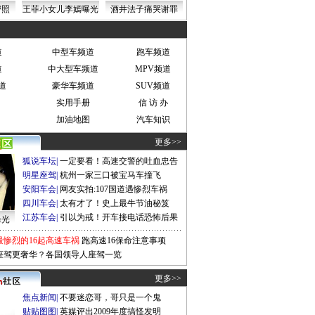
密照
王菲小女儿李嫣曝光
酒井法子痛哭谢罪
道
中型车频道
跑车频道
道
中大型车频道
MPV频道
道
豪华车频道
SUV频道
实用手册
信 访 办
加油地图
汽车知识
更多>>
狐说车坛
|
一定要看！高速交警的吐血忠告
明星座驾
|
杭州一家三口被宝马车撞飞
安阳车会
|
网友实拍:107国道遇惨烈车祸
四川车会
|
太有才了！史上最牛节油秘笈
江苏车会
|
引以为戒！开车接电话恐怖后果
曝光
最惨烈的16起高速车祸
跑高速16保命注意事项
座驾更奢华？各国领导人座驾一览
更多>>
焦点新闻
|
不要迷恋哥，哥只是一个鬼
贴贴图图
|
英媒评出2009年度搞怪发明