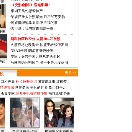
曝光
·
《变形金刚2》送电影票！
·
李湘王岳伦恩爱待产
·
黎姿怀孕大肚照曝光 月用30万安胎
·
阿娇懒理冠希返港:不关我的事
·
古巨基：我与霆锋都是一哥
不断
·
斯科拉狂砍22分 火箭104-79灰熊
·
火箭弃将赴欧淘金 扣篮王转战俄罗斯
·
NBA5佳球-朗多背身秀妙传
·
专家：振兴中国足球从老头抓起
连冠
·
马琳离婚分割房产 张一不舍几度落泪
更多>>
对口相声集
杜拉拉升职记
张震讲故事
红楼梦
-精绝古城
世界名著
平凡的世界
货币战争2
毒杀毒专家
经典手机游游格斗集
福彩3D走势图
情史
李冰冰被爆已婚
揭秘生父离婚内幕