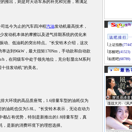
车型的推出，则是对天语车系的补充和完善，将满足
司迄今为止的汽车四冲程
汽油
发动机最高技术，
减少发动机本体的摩擦以及进气排期系统的优化来
说 吧 排 行
振动、低油耗的突出特点。”长安铃木介绍，这次
上证指数
(7744
率达到96kW，最大扭矩170Nm，手动款和自动款
苏醒吧
(41523)
贴图吧
(68789)
8km/h，在同级车中处于领先地位，充分彰显出M系列
中国十佳发动机”的美名。
最 热 
减排大环境的高品质座驾，1.6排量车型的油耗仅为
谍战大片-《风
行使时的油耗也仅为5.8L。”长安铃木表示，无论在动力
中都占有优势，特别是新推出的1.8排量车型，真
”的油耗，是新的消费环境下的理想选择。