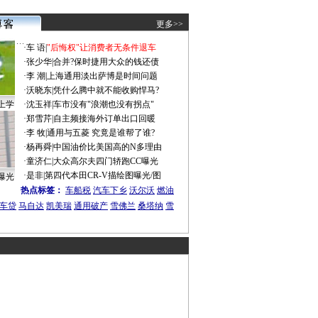
更多>>
·
车 语
|
"后悔权"让消费者无条件退车
·
张少华
|
合并?保时捷用大众的钱还债
·
李 潮
|
上海通用淡出萨博是时间问题
·
沃晓东
|
凭什么腾中就不能收购悍马?
上学
·
沈玉祥
|
车市没有"浪潮也没有拐点"
·
郑雪芹
|
自主频接海外订单出口回暖
·
李 牧
|
通用与五菱 究竟是谁帮了谁?
·
杨再舜
|
中国油价比美国高的N多理由
·
童济仁
|
大众高尔夫四门轿跑CC曝光
·
是非
|
第四代本田CR-V描绘图曝光/图
曝光
热点标签：
车船税
汽车下乡
沃尔沃
燃油
车贷
马自达
凯美瑞
通用破产
雪佛兰
桑塔纳
雪