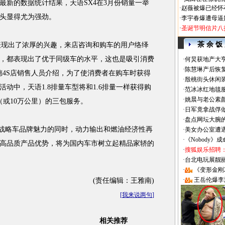
最新的数据统计结果，天语SX4在3月份销量一举
·
赵薇被爆已经怀
势头显得尤为强劲。
·
李宇春爆遭母逼
·
圣诞节明信片八
茶 余 饭
表现出了浓厚的兴趣，来店咨询和购车的用户络绎
，都表现出了优于同级车的水平，这也是吸引消费
·
何炅获地产大亨
·
陈慧琳产后恢复
德4S店销售人员介绍，为了使消费者在购车时获得
·
殷桃街头休闲装
动中，天语1.8排量车型将和1.6排量一样获得购
·
范冰冰红地毯
·
姚晨与老公素
（或10万公里）的三包服务。
·
日军竟拿战俘
·
盘点网坛大腕
战略车品牌魅力的同时，动力输出和燃油经济性再
·
美女办公室遭
·
《Nobody》
高品质产品优势，将为国内车市树立起精品家轿的
·
搜狐娱乐招聘
·
台北电玩展靓丽Sh
·
《变形金刚
·
王岳伦爆李
(责任编辑：王雅南)
[
我来说两句
]
相关推荐