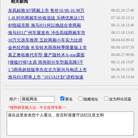
相关新闻
·
东风标致307两厢上市 售价10.98-16.98万
08-02-20 17:40
·
1.4L时尚两厢车价格混战 乐骋优惠达1万
07-10-20 12:12
·
剑指福克斯 海马H11何以挑战合资两厢
08-11-18 13:46
·
海马H11广州车展发布 冲击高端两厢车市
08-11-18 13:41
·
10万元选车推荐 五款两厢小车实力比拼
08-04-04 09:43
·
金色狂想曲 长安铃木雨燕秋季限量版上市
08-09-18 07:59
·
真正奥拓换代车型 量产版铃木A-star露面
08-06-27 09:06
·
[搜狐行情]太原 雨燕部分车型最高降5千
08-11-18 15:07
·
1.5雨燕超炫版率先在北方新兴马甸店上市
08-06-16 12:58
·
海马H11即将上市 “1015A计划”进程加速
08-11-18 13:44
用户：
匿名
隐藏地址
设为辩论话题
*搜狗拼音输入法，中文处理专家>>