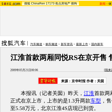
搜狐
ChinaRen
17173
焦点房地产
搜狗
新闻
-
体
汽车频道
>
购车频道
>
新车资讯
>
最新上市
>
国内新车
江淮首款两厢同悦RS在京开售 售
2009年05月21日00:06
[
我来
来源：
京华时报
作者：关囡
本报讯（记者关囡）昨天，
江淮
首款两
正式在京上市，上市的是1.3升两款
车型
，售
至5.58万元，北京
江淮
4S店现已到货。