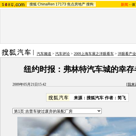
搜狐
ChinaRen
17173
焦点房地产
搜狗
新闻
-
体
汽车频道
>
汽车评论
>
2009上海车展之洋眼看车
>
洋眼看产业
纽约时报：弗林特汽车城的幸存者
2009年05月21日15:42
[
我来
来源：
搜狐汽车
作者：简飞