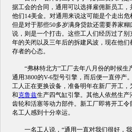
据工会的合同，
通用
可以选择雇佣新员工，
他们14美金。对
通用
来说这可能是个走出危
但是对于那些50多岁满身贷款还需要养家糊
说，则是一个打击。这些工人们经历过了
别
年的关闭以及三年后的拆建风波，现在他们
存者的心态。
“弗林特北方”工厂去年八月份的时候生产
通用
3800的V-6型号引擎，而后便一直停产
工人正在更换设备，准备明年在新厂开工，
和
克鲁兹
生产四气缸引擎。其他人依然生产
齿轮和活塞等动力部件。新工厂即将开工令留
名工人感到十分幸运。
一名工人说，“
通用
一直对我们很好，我自