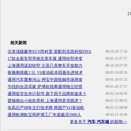
[1
相关新闻
·
北美顶级豪华SUV昂科雷 装配别克高科技DNA
08-10-28 17:56
·
17款全新车型亮相北美车展 通用转型求变
09-01-21 07:37
·
上海通用谋划转型 泛亚已具整车开发能力
08-10-29 07:29
·
新雅阁搭载3.5L V6发动机本田最先进技术
08-03-18 09:26
·
通用汽车重整河山 押宝中国抵御市场滑坡
09-01-20 07:53
·
为找到合适买家 萨博欲脱离通用独立经营
09-01-20 17:37
·
通用提交生存计划书 旗下四子品牌前途未卜
09-02-24 06:50
·
霍顿推出小改款景程 上海通用是否跟进？
08-07-22 08:53
·
东风日产08年主打技术牌 将国产VQ发动机
08-01-15 08:08
·
通用欧洲欧宝和萨博工厂年底裁员5900人
08-03-11 10:49
更多关于
汽车 汽车城
的新闻>>