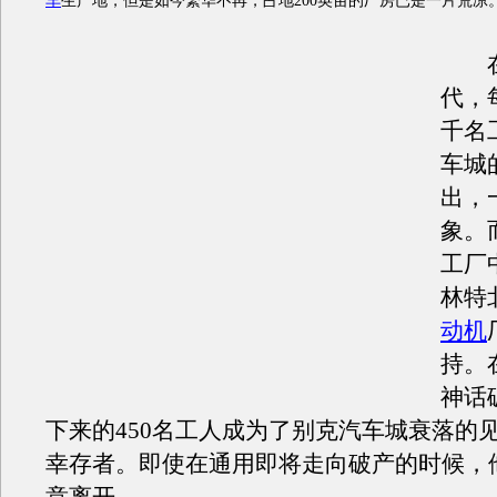
车
生产地，但是如今繁华不再，占地200英亩的厂房已是一片荒凉
在上
代，
千名
车城
出，
象。
工厂
林特
动机
持。
神话
下来的450名工人成为了
别克
汽车城衰落的
幸存者。即使在
通用
即将走向破产的时候，