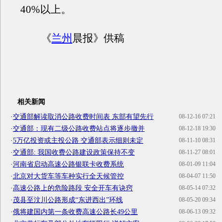
40%以上。
《
兰州
晨报》供稿
相关新闻
·
交通部解读取消公路收费时间表 东部有望先行
08-12-16 07:21
·
交通部：现有二级公路收费站点将逐步撤并
08-12-18 19:30
·
5万亿投资或主投公路 交通部表示细则未定
08-11-10 08:31
·
交通部: 我国收费公路建设政策保持不变
08-11-27 08:01
·
河南省启动高速公路银联卡收费系统
08-01-09 11:04
·
北京对大货车等车种实行全天候管控
08-04-07 11:50
·
高速公路上的危险路段 安全开车有诀窍
08-05-14 07:32
·
茂县至汶川公路形成“东进西出”环线
08-05-20 09:34
·
俄将建国内第一条收费高速公路长49公里
08-06-13 09:32