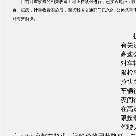
目前计重收费的相关改造工程正在紧张进行，已接近尾声；收
台。据悉，计重收费实施后，困扰我省
交通
部门已久的“公路杀手
到有效解决。
据
有关
高速
对车
限检
拉快
车辆
夜间
在高
限超
驾驶