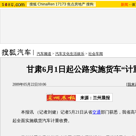
搜狐
ChinaRen
17173
焦点房地产
搜狗
新闻
-
体
汽车频道
>
汽车文化生活娱乐
>
社会车闻
甘肃6月1日起公路实施货车“计
2009年05月22日10:06
[
我来
来源：
兰州晨报
本报讯 （记者刘健）记者5月21日从省
交通
部门获悉，我省高
起全面实施载货汽车计重收费。