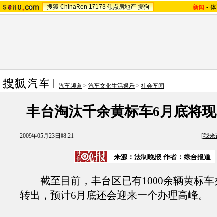
搜狐
ChinaRen
17173
焦点房地产
搜狗
新闻
-
体
汽车频道
>
汽车文化生活娱乐
>
社会车闻
丰台淘汰千余黄标车6月底将
2009年05月23日08:21
[
我来
来源：
法制晚报
作者：综合报道
截至目前，丰台区已有1000余辆黄标车
转出，预计6月底还会迎来一个办理高峰。