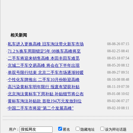
相关新闻
·
私车进入更换高峰 旧车淘汰带火新车市场
08-08-26 07:15
·
71.2％换车周期锁定5年 08换车高峰将至
08-02-25 08:41
·
二手车将迎来销售高峰 本田丰田车难觅
08-03-18 07:54
·
京城二手车交易高峰 将会在下半年出现
08-05-20 08:12
·
单双号限行结束 北京二手车市场逐渐转暖
08-09-27 09:51
·
个性化车牌推出 二手车10月份盼迎高峰
08-10-08 08:48
·
高污染黄标车明年限行 报废有望获补贴
08-11-19 07:59
·
北京淘汰黄标车下周补贴 补贴细节将公布
09-01-08 10:02
·
黄标车淘汰补贴款 首批194万元发放到位
09-02-06 07:27
·
中国二手车市将迎“第二个发展高峰”
09-02-10 08:11
用户：
匿名
隐藏地址
设为辩论话题