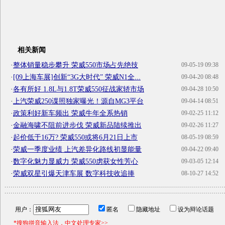
相关新闻
·
整体销量稳步攀升 荣威550市场占先绝技
09-05-19 09:38
·
[09上海车展]创新“3G大时代” 荣威N1全...
09-04-20 08:48
·
各有所好 1.8L与1.8T荣威550征战家轿市场
09-04-28 10:50
·
上汽荣威250谍照独家曝光！源自MG3平台
09-04-14 08:51
·
政策利好新车频出 荣威牛年全系热销
09-02-25 11:12
·
金融海啸不阻前进步伐 荣威新品陆续推出
09-02-26 11:27
·
起价低于16万? 荣威550或将6月21日上市
08-05-19 08:59
·
荣威一季度业绩 上汽差异化路线初显能量
09-04-22 09:40
·
数字化魅力显威力 荣威550虏获女性芳心
09-03-05 12:14
·
荣威双星引爆天津车展 数字科技收追捧
08-10-27 14:52
用户：
匿名
隐藏地址
设为辩论话题
*搜狗拼音输入法，中文处理专家>>