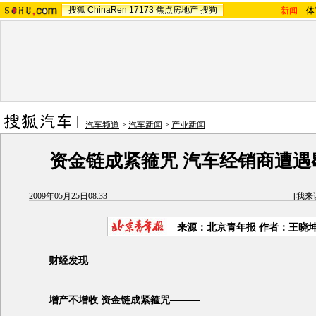
搜狐
ChinaRen
17173
焦点房地产
搜狗
新闻
-
体
汽车频道
>
汽车新闻
>
产业新闻
资金链成紧箍咒 汽车经销商遭遇
2009年05月25日08:33
[
我来
来源：
北京青年报
作者：王晓
财经发现
增产不增收 资金链成紧箍咒———