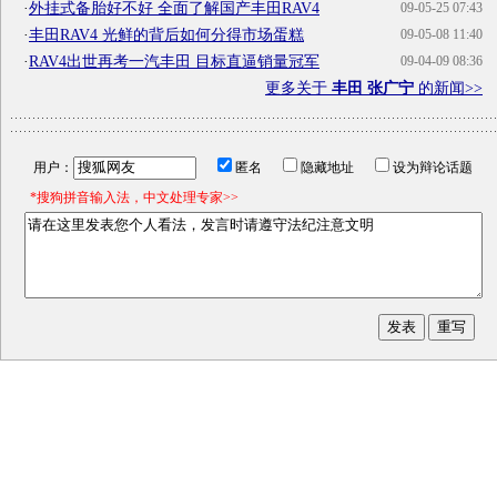
·
外挂式备胎好不好 全面了解国产丰田RAV4
09-05-25 07:43
·
丰田RAV4 光鲜的背后如何分得市场蛋糕
09-05-08 11:40
·
RAV4出世再考一汽丰田 目标直逼销量冠军
09-04-09 08:36
更多关于
丰田 张广宁
的新闻>>
用户：
匿名
隐藏地址
设为辩论话题
*搜狗拼音输入法，中文处理专家>>