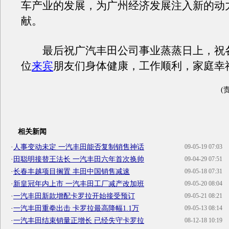
车产业的发展，为广州经济发展注入新的动
献。
最后祝广汽
丰田
公司事业蒸蒸日上，祝
位
来宾
朋友们身体健康，工作顺利，家庭幸
(
相关新闻
·
人事变动未定 一汽丰田能否复制销售神话
09-05-19 07:03
·
田聪明接替王法长 一汽丰田六年首次换帅
09-04-29 07:51
·
长春丰越项目搁置 丰田中国销售减速
09-05-18 07:31
·
新皇冠年内上市 一汽丰田工厂减产改加班
09-05-20 08:04
·
一汽丰田新款增配卡罗拉开始接受预订
09-05-21 08:21
·
一汽丰田重拳出击 卡罗拉最高降幅1.1万
09-05-13 08:14
·
一汽丰田结束销量正增长 已经失守卡罗拉
08-12-18 10:19