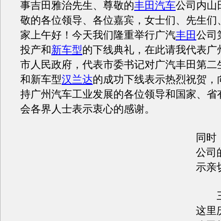
事吉田雅治先生、尊敬的
丰田汽车
公司内山
敬的各位领导、各位嘉宾，女士们、先生们
家上午好！今天我们隆重举行广汽
丰田
公司
投产和
新车
型
的下线典礼，在此请我代表广
市人民政府，代表市委书记对广汽
丰田
第二
和
新车
型
汉兰达
的成功下线表示热烈祝贺，
持广州汽车工业发展的各位领导和国家、省
会各界人士表示衷心的感谢。
同时
公司
示亲
三
这里