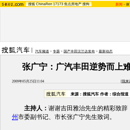
搜狐
ChinaRen
17173
焦点房地产
搜狗
新闻
-
体
汽车频道
>
专题
>
国产丰田汉兰达发布
>
最新动态
张广宁：广汽丰田逆势而上
2009年05月25日11:04
[
我来
来源：
搜狐汽车
作者：综合报道
主持人：
谢谢吉田雅治先生的精彩致辞
州
市委副书记、市长张广宁先生致词。