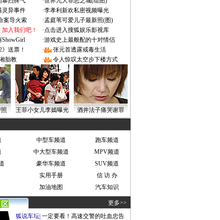
的暴烈脾气
·
世界九大罪恶之城(组图)
遇灵异事件
·
李孝利新欢私密视频曝光
成命案导火索
·
孟庭苇可爱儿子最新照(图)
：加入我们吧！
·
点击进入搜狐娱乐影视库
owGirl
·
游戏史上最般配的十对情侣
2》送票！
·
张元首透露戒毒生活
湘胎教
·
令人惊叹太空步下楼方式
密照
王菲小女儿李嫣曝光
酒井法子痛哭谢罪
道
中型车频道
跑车频道
道
中大型车频道
MPV频道
道
豪华车频道
SUV频道
实用手册
信 访 办
加油地图
汽车知识
更多>>
狐说车坛
|
一定要看！高速交警的吐血忠告