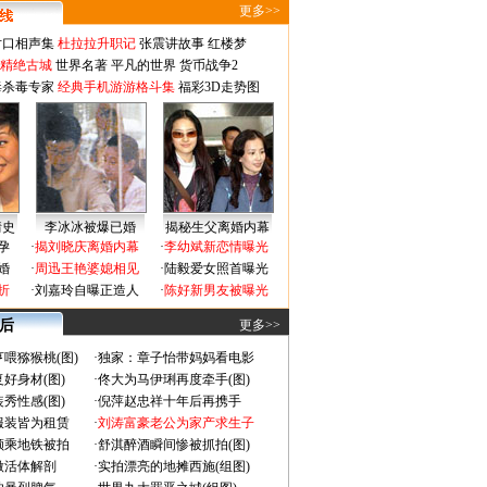
更多>>
对口相声集
杜拉拉升职记
张震讲故事
红楼梦
-精绝古城
世界名著
平凡的世界
货币战争2
毒杀毒专家
经典手机游游格斗集
福彩3D走势图
情史
李冰冰被爆已婚
揭秘生父离婚内幕
孕
·
揭刘晓庆离婚内幕
·
李幼斌新恋情曝光
婚
·
周迅王艳婆媳相见
·
陆毅爱女照首曝光
折
·
刘嘉玲自曝正造人
·
陈好新男友被曝光
 后
更多>>
喂猕猴桃(图)
·
独家：章子怡带妈妈看电影
好身材(图)
·
佟大为马伊琍再度牵手(图)
秀性感(图)
·
倪萍赵忠祥十年后再携手
服装皆为租赁
·
刘涛富豪老公为家产求生子
颜乘地铁被拍
·
舒淇醉酒瞬间惨被抓拍(图)
做活体解剖
·
实拍漂亮的地摊西施(组图)