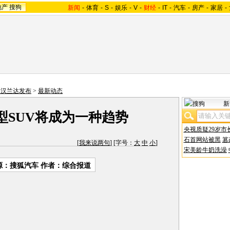
地产
搜狗
新闻
-
体育
-
S
-
娱乐
-
V
-
财经
-
IT
-
汽车
-
房产
-
家居
-
田汉兰达发布
>
最新动态
新
型SUV将成为一种趋势
央视质疑29岁市
石首网站被黑
篡
[
我来说两句
] [字号：
大
中
小
]
宋美龄牛奶洗澡
源：
搜狐汽车
作者：综合报道