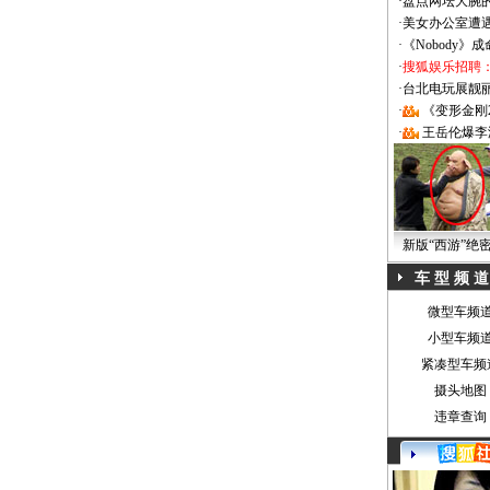
·
盘点网坛大腕
·
美女办公室遭
·
《Nobody》
·
搜狐娱乐招聘
·
台北电玩展靓丽Sh
·
《变形金刚
·
王岳伦爆李
新版“西游”绝
车 型 频 道
微型车频
小型车频
紧凑型车频
摄头地图
违章查询