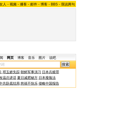
女人
-
视频
-
播客
-
邮件
-
博客
-
BBS
-
我说两句
闻
网页
博客
音乐
图片
说吧
长
邓玉娇失踪
朝鲜军事演习
日本兵赎罪
改温总讲话
夏日减肥秘方
日本瘦脸法
中共卧底结局
慈禧不快乐
侵略中国报告