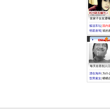
富家子女友遭
狐说车坛
|
国内
明星座驾
|
谁的
每天在吞别人
漂在海外
|
为什
型男索女
|
晒晒