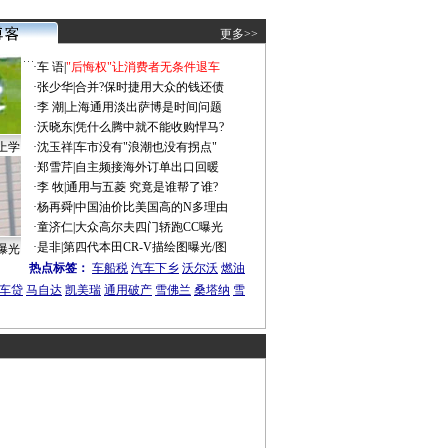
更多>>
·
车 语
|
"后悔权"让消费者无条件退车
·
张少华
|
合并?保时捷用大众的钱还债
·
李 潮
|
上海通用淡出萨博是时间问题
·
沃晓东
|
凭什么腾中就不能收购悍马?
上学
·
沈玉祥
|
车市没有"浪潮也没有拐点"
·
郑雪芹
|
自主频接海外订单出口回暖
·
李 牧
|
通用与五菱 究竟是谁帮了谁?
·
杨再舜
|
中国油价比美国高的N多理由
·
童济仁
|
大众高尔夫四门轿跑CC曝光
·
是非
|
第四代本田CR-V描绘图曝光/图
曝光
热点标签：
车船税
汽车下乡
沃尔沃
燃油
车贷
马自达
凯美瑞
通用破产
雪佛兰
桑塔纳
雪