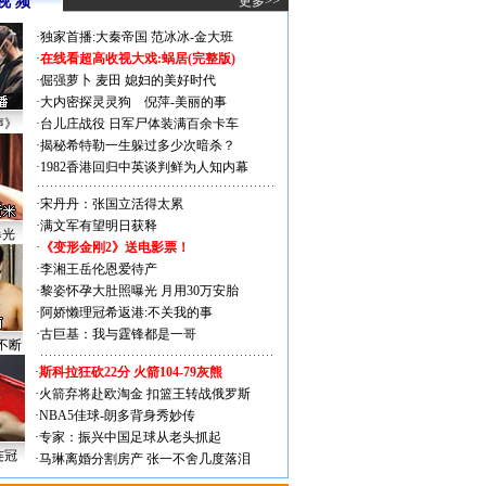
视 频
更多>>
·
独家首播:大秦帝国
范冰冰-金大班
·
在线看超高收视大戏:
蜗居(完整版)
·
倔强萝卜
麦田
媳妇的美好时代
·
大内密探灵灵狗
倪萍-美丽的事
声》
·
台儿庄战役 日军尸体装满百余卡车
·
揭秘希特勒一生躲过多少次暗杀？
·
1982香港回归中英谈判鲜为人知内幕
·
宋丹丹：张国立活得太累
·
满文军有望明日获释
曝光
·
《变形金刚2》送电影票！
·
李湘王岳伦恩爱待产
·
黎姿怀孕大肚照曝光 月用30万安胎
·
阿娇懒理冠希返港:不关我的事
·
古巨基：我与霆锋都是一哥
不断
·
斯科拉狂砍22分 火箭104-79灰熊
·
火箭弃将赴欧淘金 扣篮王转战俄罗斯
·
NBA5佳球-朗多背身秀妙传
·
专家：振兴中国足球从老头抓起
连冠
·
马琳离婚分割房产 张一不舍几度落泪