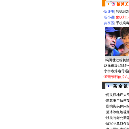
·
听评书
|
郭德纲
·
听小说
|
鬼吹灯1
·
共享区
|
手机病
揭田壮壮徐帆
·
赵薇被爆已经怀
·
李宇春爆遭母逼
·
圣诞节明信片八
茶 余 饭
·
何炅获地产大亨
·
陈慧琳产后恢复
·
殷桃街头休闲装
·
范冰冰红地毯
·
姚晨与老公素
·
日军竟拿战俘