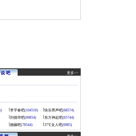
说 吧
更多>>
5)
李宇春吧
(104510)
快乐男声吧
(68574)
刘德华吧
(69854)
东方神起吧
(65744)
婚姻吧
(78544)
37℃女人吧
(6985)