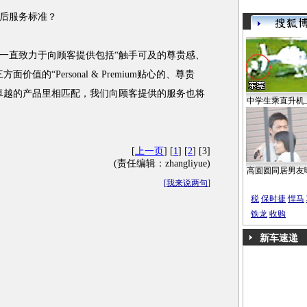
后服务标准？
一直致力于向顾客提供包括“触手可及的尊贵感、
值的“Personal & Premium贴心的、尊贵
卓越的产品里相匹配，我们向顾客提供的服务也将
中学生乘直升机
[
上一页
] [
1
] [
2
] [3]
(责任编辑：zhangliyue)
高圆圆同居男友
[
我来说两句
]
税
保时捷
悍马
铁龙
收购
新车速递