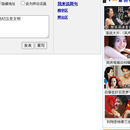
最 热 
隐藏地址
设为辩论话题
我来说两句
精华区
辩论区
谍战大片-《风
闺房视频自拍
自爆捉奸后恶梦
刘翔亚锦赛三