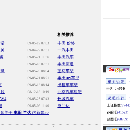
相关推荐
神话
丰田 价格
09-05-19 07:03
换帅
一汽丰田
09-04-29 07:51
辆
丰田汽车
09-05-21 11:36
丰田霸道
09-05-18 07:31
加班
宝马车型
09-05-20 08:04
丰田suv车型
09-05-21 08:21
相 关 说 吧
万
出租车车型
09-05-13 08:14
兰达
|
冯兴亚
罗拉
北京汽车租赁
08-12-18 10:19
说 吧 排 行
V4
长城汽车
09-05-25 07:43
上证指数
(7744
糕
汉兰达
09-05-08 11:40
苏醒吧
(41523)
更多关于
丰田 兰达
的新闻>>
贴图吧
(68789)