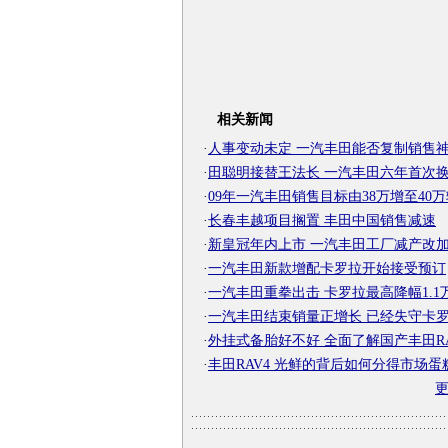
相关新闻
·
人事变动未定 一汽丰田能否复制销售
·
田聪明接替王法长 一汽丰田六年首次
·
09年一汽丰田销售目标由38万增至40万
·
长春丰越项目搁置 丰田中国销售减速
·
新皇冠年内上市 一汽丰田工厂减产改
·
一汽丰田新款增配卡罗拉开始接受预订
·
一汽丰田重拳出击 卡罗拉最高降幅1.1
·
一汽丰田结束销量正增长 已经失守卡
·
外挂式备胎好不好 全面了解国产丰田RA
·
丰田RAV4 光鲜的背后如何分得市场蛋