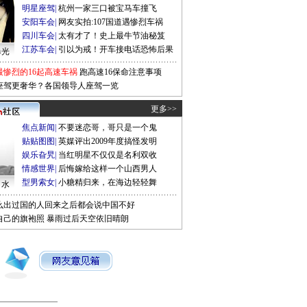
明星座驾
|
杭州一家三口被宝马车撞飞
安阳车会
|
网友实拍:107国道遇惨烈车祸
四川车会
|
太有才了！史上最牛节油秘笈
江苏车会
|
引以为戒！开车接电话恐怖后果
曝光
最惨烈的16起高速车祸
跑高速16保命注意事项
座驾更奢华？各国领导人座驾一览
更多>>
焦点新闻
|
不要迷恋哥，哥只是一个鬼
贴贴图图
|
英媒评出2009年度搞怪发明
娱乐旮旯
|
当红明星不仅仅是名利双收
情感世界
|
后悔嫁给这样一个山西男人
型男索女
|
小糖精归来，在海边轻轻舞
口水
么出过国的人回来之后都会说中国不好
自己的旗袍照
暴雨过后天空依旧晴朗