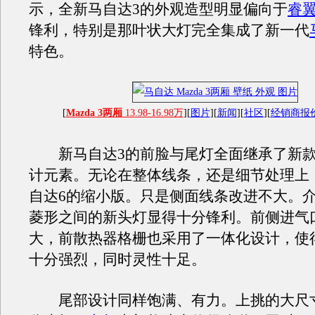
示，全新
马自达3
的外观造型明显偏向于
睿
锋利，特别是那叶状大灯完全集成了新一代
特色。
[
Mazda 3两厢
13.98-16.98万
][
图片
][
新闻
][
社区
][
经销商报
新
马自达3
的前脸与尾灯全面继承了新
计元素。无论在整体线条，还是细节处理上
自达
6的缩小版。只是侧面线条改进不大。
菱形之间的新头灯显得十分锋利。前侧进气
大，前散热器格栅也采用了一体化设计，使
十分强烈，同时灵性十足。
尾部设计同样饱满、有力。上挑的大尺