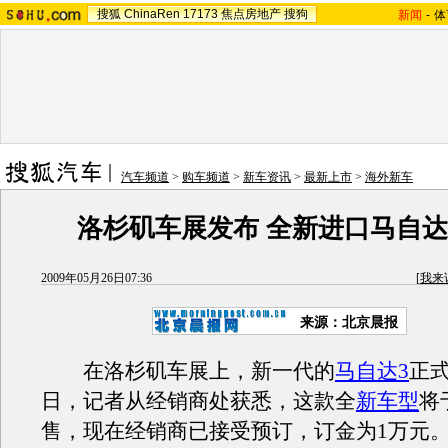
搜狐
ChinaRen
17173
焦点房地产
搜狗
新闻
-
体
汽车频道
>
购车频道
>
新车资讯
>
最新上市
>
海外新车
洛杉矶车展发布 全新进口马自达
2009年05月26日07:36
[
我来
来源：
北京晨报
在洛杉矶车展上，新一代的
马自达3
正
日，记者从经销商处获悉，这款全
新车
型
将
售，现在经销商已接受预订，订金为1万元