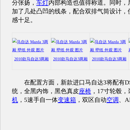
分张扬，
车灯
内部构造也值得称道。同时，
加了几处凸凹的线条，配合双排气筒设计，
感十足。
2010款马自达3两厢
2010款马自达3两厢
2010款马自达3两厢
在配置方面，新款进口
马自达3
将配有D
统，全黑内饰，黑色真皮
座椅
，17寸轮毂，装
机
，5速手自一体
变速箱
，双区自动
空调
、A