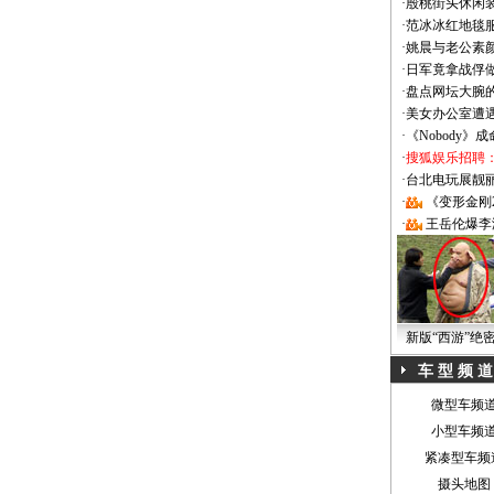
·
殷桃街头休闲装
·
范冰冰红地毯
·
姚晨与老公素
·
日军竟拿战俘
·
盘点网坛大腕
·
美女办公室遭
·
《Nobody》
·
搜狐娱乐招聘
·
台北电玩展靓丽Sh
·
《变形金刚
·
王岳伦爆李
新版“西游”绝
车 型 频 道
微型车频
小型车频
紧凑型车频
摄头地图