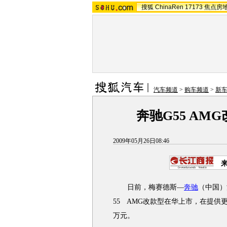
搜狐
ChinaRen
17173
焦点房
汽车频道
>
购车频道
>
新
奔驰G55 AMG
2009年05月26日08:46
日前，梅赛德斯—
奔驰
（中国
55 AMG改款型在华上市，在提供更
万元。