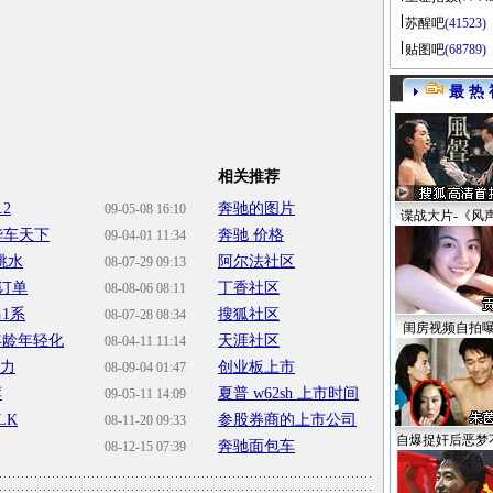
苏醒吧
(41523)
贴图吧
(68789)
最 热 
相关推荐
.2
奔驰的图片
09-05-08 16:10
谍战大片-《风
华车天下
奔驰 价格
09-04-01 11:34
跳水
阿尔法社区
08-07-29 09:13
三订单
丁香社区
08-08-06 08:11
1系
搜狐社区
08-07-28 08:34
闺房视频自拍
年龄年轻化
天涯社区
08-04-11 11:14
魅力
创业板上市
08-09-04 01:47
荐
夏普 w62sh 上市时间
09-05-11 14:09
LK
参股券商的上市公司
08-11-20 09:33
自爆捉奸后恶梦
奔驰面包车
08-12-15 07:39