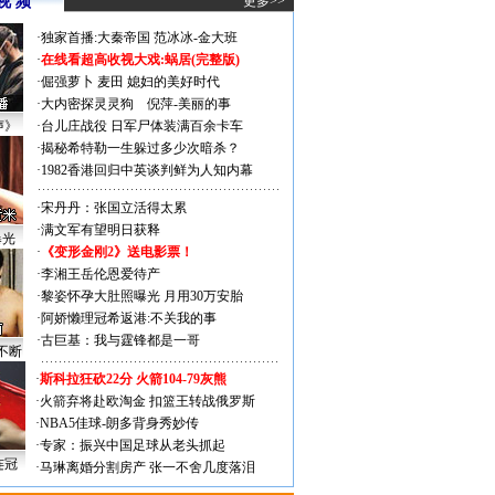
视 频
更多>>
·
独家首播:大秦帝国
范冰冰-金大班
·
在线看超高收视大戏:
蜗居(完整版)
·
倔强萝卜
麦田
媳妇的美好时代
·
大内密探灵灵狗
倪萍-美丽的事
声》
·
台儿庄战役 日军尸体装满百余卡车
·
揭秘希特勒一生躲过多少次暗杀？
·
1982香港回归中英谈判鲜为人知内幕
·
宋丹丹：张国立活得太累
·
满文军有望明日获释
曝光
·
《变形金刚2》送电影票！
·
李湘王岳伦恩爱待产
·
黎姿怀孕大肚照曝光 月用30万安胎
·
阿娇懒理冠希返港:不关我的事
·
古巨基：我与霆锋都是一哥
不断
·
斯科拉狂砍22分 火箭104-79灰熊
·
火箭弃将赴欧淘金 扣篮王转战俄罗斯
·
NBA5佳球-朗多背身秀妙传
·
专家：振兴中国足球从老头抓起
连冠
·
马琳离婚分割房产 张一不舍几度落泪