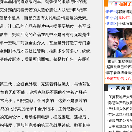
赛车基因的道路版
跑车
。钢铁侠的眼睛与R8的充
塔克外露的闪着光芒的人造心脏让人联想到R8
跑车
·
听评书
|
郭德纲
·
听小说
|
鬼吹灯1
仅仅是个道具，而是充当有力推动剧情发展的元素。
·
共享区
|
手机病
道，让自己的产品在影片中占据重要地位，甚至成
影中，赞助厂商的产品在剧中不是可有可无就是生
单一赞助厂商就全面介入，甚至量身打造了专门剧
拿到剧本后才四处拉赞助，拉到多少算多少，统统
演修改脚本，质量可想而知。都是拉广告，差距咋
揭田壮壮徐帆
·
赵薇被爆已经怀
·
李宇春爆遭母逼
·
圣诞节明信片八
二代，全银色外观，充满着科技魅力，与他驾驶
茶 余 饭
，简直无所不能，史塔克张扬不羁的个性被诠释得
·
何炅获地产大亨
非常完美，相得益彰。但可贵的，这并不是影片的
·
陈慧琳产后恢复
—黑鸟的飞行高度纪录中全身结冰，主传感器失灵，
·
殷桃街头休闲装
·
范冰冰红地毯
的冗余设计，启动备用电源，摆脱困境。遇挫后，
·
姚晨与老公素
构强度，更加的完美的第三代战甲铸成。抛开其中
·
日军竟拿战俘