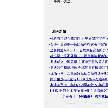
事并不为过。
相关新闻
·
价格有可能在35万以上 奥迪Q5下半年
·
百得利奥迪携手顶级品牌打造奢华盛宴
·
全新奥迪A4L、A6L首次同台亮相广州
·
标准至上毫不妥协——深度解读新奥迪A
·
奥迪成立中国公司 主要负责采购等方
·
奥迪08年稳健增长 全球销量首破100万
·
现场花絮：众星荣耀见证全新奥迪A4L
·
同价位选谁? 宝马318i领先型vs奥迪A4
·
奥迪车型2015年前将增至40款 S5年底
·
[搜狐行情]上海 奥迪新A6L 2.4L降价2
更多关于
《钢铁侠》 汽车童话