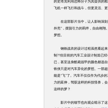
的史塔克利用恐怖分子为其提供的粗
飞机一样飞行和战斗，但更灵活、更
在这部影片当中，让人影响深刻的
外壳”，摆脱引力的羁绊，自由翱翔
梦想。
钢铁战衣的设计过程虽然看起来神
制??但目前的汽车工业设计制造已
已，甚至这身酷毙战甲的颜色都选自
铁侠只是对汽车异化的梦想。一部超
能是“飞”了。汽车不仅仅作为代步
力的延伸，驾驭这样的科技怪兽，会
这样的梦？
影片中的细节也向观众暗示了这一