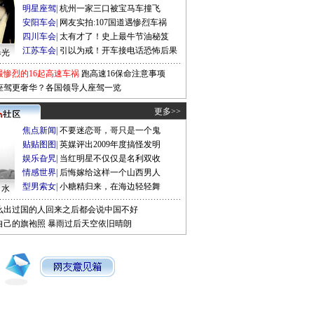
明星座驾
|
杭州一家三口被宝马车撞飞
安阳车会
|
网友实拍:107国道遇惨烈车祸
四川车会
|
太有才了！史上最牛节油秘笈
江苏车会
|
引以为戒！开车接电话恐怖后果
曝光
最惨烈的16起高速车祸
跑高速16保命注意事项
座驾更奢华？各国领导人座驾一览
更多>>
焦点新闻
|
不要迷恋哥，哥只是一个鬼
贴贴图图
|
英媒评出2009年度搞怪发明
娱乐旮旯
|
当红明星不仅仅是名利双收
情感世界
|
后悔嫁给这样一个山西男人
型男索女
|
小糖精归来，在海边轻轻舞
口水
么出过国的人回来之后都会说中国不好
自己的旗袍照
暴雨过后天空依旧晴朗