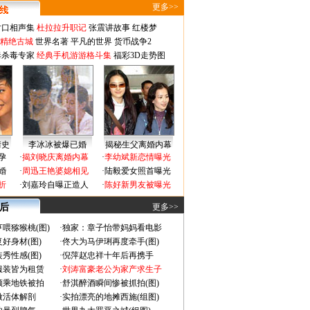
更多>>
对口相声集
杜拉拉升职记
张震讲故事
红楼梦
-精绝古城
世界名著
平凡的世界
货币战争2
毒杀毒专家
经典手机游游格斗集
福彩3D走势图
情史
李冰冰被爆已婚
揭秘生父离婚内幕
孕
·
揭刘晓庆离婚内幕
·
李幼斌新恋情曝光
婚
·
周迅王艳婆媳相见
·
陆毅爱女照首曝光
折
·
刘嘉玲自曝正造人
·
陈好新男友被曝光
 后
更多>>
喂猕猴桃(图)
·
独家：章子怡带妈妈看电影
好身材(图)
·
佟大为马伊琍再度牵手(图)
秀性感(图)
·
倪萍赵忠祥十年后再携手
服装皆为租赁
·
刘涛富豪老公为家产求生子
颜乘地铁被拍
·
舒淇醉酒瞬间惨被抓拍(图)
做活体解剖
·
实拍漂亮的地摊西施(组图)