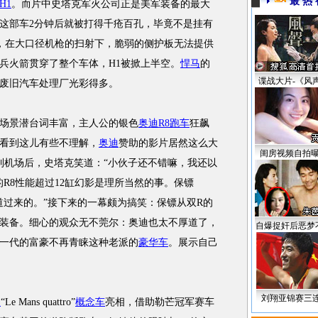
最 热 
H1
。而片中史塔克军火公司正是美军装备的最大
这部车2分钟后就被打得千疮百孔，毕竟不是挂有
），在大口径机枪的扫射下，脆弱的侧护板无法提供
兵火箭贯穿了整个车体，H1被掀上半空。
悍马
的
谍战大片-《风
废旧汽车处理厂光彩得多。
景潜台词丰富，主人公的银色
奥迪R8
跑车
狂飙
看到这儿有些不理解，
奥迪
赞助的影片居然这么大
闺房视频自拍
到机场后，史塔克笑道：“小伙子还不错嘛，我还以
R8性能超过12缸
幻影
是理所当然的事。保镖
道过来的。”接下来的一幕颇为搞笑：保镖从双R的
装备。细心的观众无不莞尔：
奥迪
也太不厚道了，
自爆捉奸后恶梦
一代的
富豪
不再青睐这种老派的
豪华车
。展示自己
刘翔亚锦赛三
展
“Le Mans quattro”
概念车
亮相，借助勒芒冠军赛车