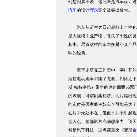
幻想因素不谈，这完全是汽车设计过
汽车
的设计
理念
完全被突出放大。
汽车从诞生之日起就打上个性化
是大规模工业产物，丧失了个性的灵
其中。尽管这样的车大多是小众产品
味的经典。
至于史塔克工作室中一字排开的
斯拉电动
跑车
都跑了龙套。相比之下
斯·帕特洛饰）乘坐的
奥迪
四驱S5双
的表演，可谓刚柔相济。而片尾出现
的定位是否家庭主妇车？可能是为了
在片中无处不在，但似乎并未引起观
切入点。整部影片充满想像力，飞天
然是汽车科技，这点甚至比《变形
金