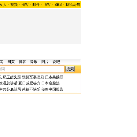
女人
-
视频
-
播客
-
邮件
-
博客
-
BBS
-
我说两句
闻
网页
博客
音乐
图片
说吧
长
邓玉娇失踪
朝鲜军事演习
日本兵赎罪
改温总讲话
夏日减肥秘方
日本瘦脸法
中共卧底结局
慈禧不快乐
侵略中国报告