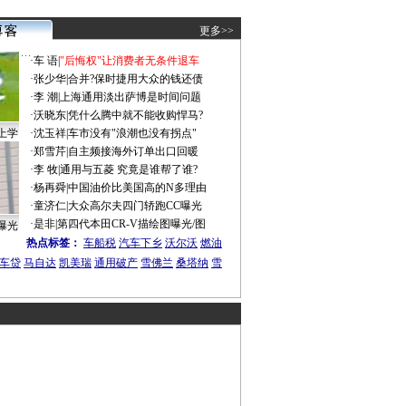
更多>>
·
车 语
|
"后悔权"让消费者无条件退车
·
张少华
|
合并?保时捷用大众的钱还债
·
李 潮
|
上海通用淡出萨博是时间问题
·
沃晓东
|
凭什么腾中就不能收购悍马?
上学
·
沈玉祥
|
车市没有"浪潮也没有拐点"
·
郑雪芹
|
自主频接海外订单出口回暖
·
李 牧
|
通用与五菱 究竟是谁帮了谁?
·
杨再舜
|
中国油价比美国高的N多理由
·
童济仁
|
大众高尔夫四门轿跑CC曝光
·
是非
|
第四代本田CR-V描绘图曝光/图
曝光
热点标签：
车船税
汽车下乡
沃尔沃
燃油
车贷
马自达
凯美瑞
通用破产
雪佛兰
桑塔纳
雪