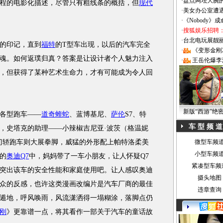
·
盘点网坛大腕
程的电影化描述，尽管只有粗线条的概括，但
现代
·
美女办公室遭
·
《Nobody》
·
搜狐娱乐招聘
·
台北电玩展靓丽Sh
的印记，直到
福特
的T型车出现，以后的汽车完全
·
《变形金刚
魂。如何返璞归真？答案是让设计者个人魅力注入
·
王岳伦爆李
，但获得了某种艺术生命力，才有可能成为令人回
新版“西游”绝
各型
跑车
——
道奇蝰蛇
、蓝博基尼、
萨伦
S7、特
车 型 频 道
，史塔克的助理——小辣椒吉尼亚·波茨（格温妮
门轿
跑车
则大展拳脚，威猛的外形配上帕特洛柔美
微型车频
小型车频
的
奥迪Q7
中，妈妈带了一车小朋友，让人怀疑Q7
紧凑型车频
突出该车的安全性能和家庭使用吧。让人感叹
奥迪
摄头地图
众的反感，也许这类漫画改编片是汽车厂商的最佳
违章查询
遁地，呼风唤雨，风流潇洒得一塌糊涂，落脚点仍
刚
》更靠谱一点，将其看作一部关于汽车的童话故