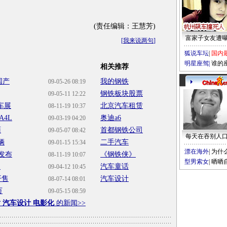
(责任编辑：王慧芳)
富家子女友遭
[
我来说两句
]
狐说车坛
|
国内
明星座驾
|
谁的
相关推荐
国产
我的钢铁
09-05-26 08:19
钢铁板块股票
09-05-11 12:22
车展
北京汽车租赁
08-11-19 10:37
4L
奥迪a6
09-03-19 04:20
面
首都钢铁公司
09-05-07 08:42
每天在吞别人
辆
二手汽车
09-01-15 15:34
漂在海外
|
为什
发布
《钢铁侠》
08-11-19 10:07
型男索女
|
晒晒
L
汽车童话
09-04-12 10:45
开售
汽车设计
08-07-14 08:01
万
09-05-15 08:59
 汽车设计 电影化
的新闻>>