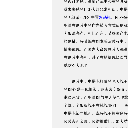
的设计灵感，是量产车中少有的具备
满未来感的LED大灯非常相似，史
的无遮蔽4.2FSI中置
发动机
。R8不
奥迪
在影片中的广告植入方式值得称
为银幕亮点。相比而言，某些国产电
拉硬扯。好莱坞在剧本编写过程中，
情来体现。而国内大多数制片人都是
在影片中亮相，甚至在拍摄现场逼导
就这么大呢？
影片中，史塔克打造的飞天战甲第
的R8外观一脉相承，充满速度激情
淋漓尽致，而
奥迪R8
与主人契合得
全部，全银版战甲在挑战SR71—
史塔克坠向地面。幸好战甲拥有良好
改装表面金属，改进推重比，加大结