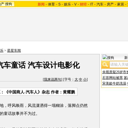
地产
搜狗
新闻
-
体育
-
S
-
娱乐
-
V
-
财经
-
IT
-
汽车
-
房产
-
家居
-
乐
>
星星车闻
新
汽车童话 汽车设计电影化
央视质疑29岁市
石首网站被黑
篡
[
我来说两句
] [字号：
大
中
小
]
宋美龄牛奶洗澡
源：
《中国商人-汽车人》杂志
作者：黄耀鹏
，呼风唤雨，风流潇洒得一塌糊涂，落脚点仍然
的童话故事并不为过。