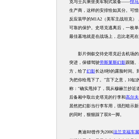
克与士兵乘坐美军制式装备——
悍马
生产商，这样的安排恰如其分。可惜
反应装甲的M1A2（美军主战坦克
可靠的保护。史塔克逃离后，一枚单
最佳墓地就是在战场上，总比老死在
影片倒叙交待史塔克赶去机场的场
突进，保镖驾驶
劳斯莱斯幻影
跟随。
方，给了
幻影
长达8秒的露脸时间。
为把你给甩下了。”言下之意，10缸的
称：“确实甩掉了，我从穆赫兰抄近
后备厢中取出史塔克的行李和
高尔夫
居然把
幻影
当行李车用，强烈暗示新
的同时，狠狠踩了双R一脚。
奥迪R8
曾作为2006
法兰克福车