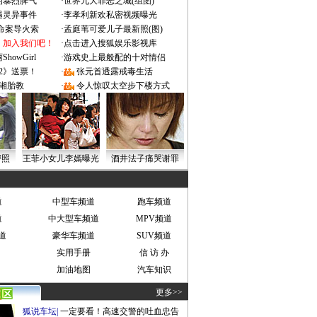
的暴烈脾气
·
世界九大罪恶之城(组图)
遇灵异事件
·
李孝利新欢私密视频曝光
成命案导火索
·
孟庭苇可爱儿子最新照(图)
：加入我们吧！
·
点击进入搜狐娱乐影视库
owGirl
·
游戏史上最般配的十对情侣
2》送票！
·
张元首透露戒毒生活
湘胎教
·
令人惊叹太空步下楼方式
密照
王菲小女儿李嫣曝光
酒井法子痛哭谢罪
道
中型车频道
跑车频道
道
中大型车频道
MPV频道
道
豪华车频道
SUV频道
实用手册
信 访 办
加油地图
汽车知识
更多>>
狐说车坛
|
一定要看！高速交警的吐血忠告