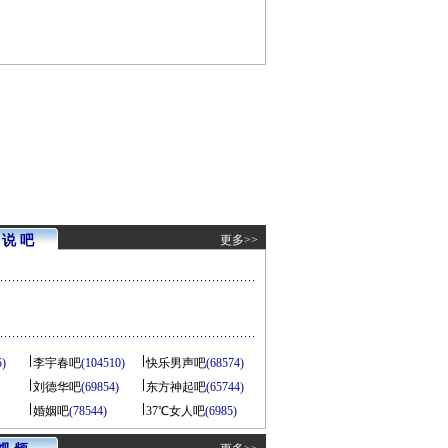
说 吧
更多>>
5)
李宇春吧
(104510)
快乐男声吧
(68574)
刘德华吧
(69854)
东方神起吧
(65744)
婚姻吧
(78544)
37℃女人吧
(6985)