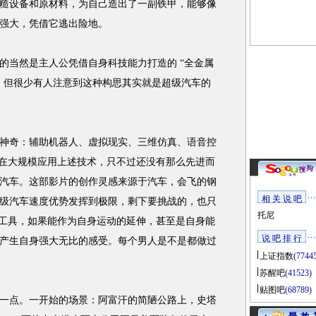
糙设备和原材料，为自己造出了一副铁甲，能够像
强大，凭借它逃出险地。
当然是主人公凭借自身科技能力打造的 “全金属
。但很少有人注意到这种构思其实就是超级汽车的
奇：辅助机器人、虚拟现实、三维仿真、语音控
经在大规模应用上述技术，只不过还没有那么先进而
汽车。这部影片的创作灵感来源于汽车，会飞的钢
相 关 说 吧
级汽车速度优势发挥到极限，剩下要挑战的，也只
托尼
的工具，如果能作为自身运动的延伸，甚至是自身能
说 吧 排 行
产生自身强大无比的感受。每个男人是不是都做过
上证指数
(7744
苏醒吧
(41523)
贴图吧
(68789)
点。一开始的场景：阿富汗的简陋公路上，史塔