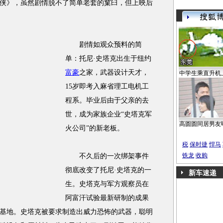
》，虽然剧情脱不了简单老套的窠臼，但上映后
剧情如观众预料的简
单：托尼·史塔克出生于纽约
富豪
之家，武器设计天才，
中学生乘直升机
15岁即考入麻省理工电机工
程系。毕业后由于父亲的去
世，成为家族企业“史塔克军
高圆圆同居男友
火公司”的新老板。
税
保时捷
悍马
铁龙
收购
不久后的一次绑架事件
彻底改变了托尼·史塔克的一
新车速递
生。史塔克与军方观察员在
阿富汗试验最新研制的成果
基地。史塔克被要求制造出威力恐怖的武器，聪明