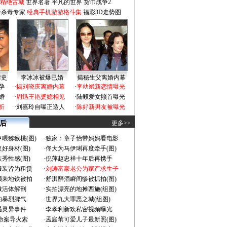
-精绝古城
世界名著
平凡的世界
货币战争2
毒杀毒专家
经典手机游游格斗集
福彩3D走势图
情史
李冰冰被爆已婚
揭秘生父离婚内幕
孕
·
揭刘晓庆离婚内幕
·
李幼斌新恋情曝光
婚
·
周迅王艳婆媳相见
·
陆毅爱女照首曝光
折
·
刘嘉玲自曝正造人
·
陈好新男友被曝光
 后
更多>>
喂猕猴桃(图)
·
独家：章子怡带妈妈看电影
好身材(图)
·
佟大为马伊琍再度牵手(图)
秀性感(图)
·
倪萍赵忠祥十年后再携手
服装皆为租赁
·
刘涛富豪老公为家产求生子
颜乘地铁被拍
·
舒淇醉酒瞬间惨被抓拍(图)
做活体解剖
·
实拍漂亮的地摊西施(组图)
的暴烈脾气
·
世界九大罪恶之城(组图)
遇灵异事件
·
李孝利新欢私密视频曝光
成命案导火索
·
孟庭苇可爱儿子最新照(图)