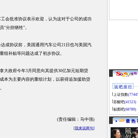
车工会批准协议表示欢迎，认为这对于公司的成功
员“分担牺牲”。
达成协议前，美国
通用汽车
公司21日也与美国汽
重组补贴等问题达成了初步协议。
拿大政府今年3月同意向其提供30亿加元短期贷
减成本为主要内容的重组计划，以获得追加援助贷
说 吧 排 行
。
上证指数
(7744
苏醒吧
(41523)
贴图吧
(68789)
(责任编辑：马中强)
最 热 
[
我来说两句
]