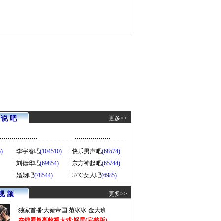
说 吧
更多>>
5)
李宇春吧
(104510)
快乐男声吧
(68574)
刘德华吧
(69854)
东方神起吧
(65744)
婚姻吧
(78544)
37℃女人吧
(6985)
视 频
更多>>
·
独家首播:大秦帝国
范冰冰-金大班
·
在线看超高收视大戏:
蜗居(完整版)