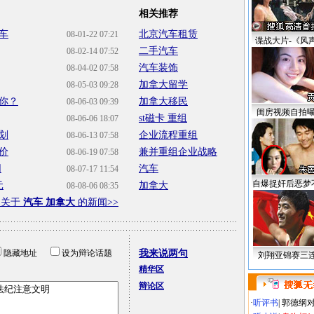
相关推荐
车
北京汽车租赁
08-01-22 07:21
谍战大片-《风
二手汽车
08-02-14 07:52
汽车装饰
08-04-02 07:58
加拿大留学
08-05-03 09:28
合你？
加拿大移民
08-06-03 09:39
闺房视频自拍
st磁卡 重组
08-06-06 18:07
划
企业流程重组
08-06-13 07:58
价
兼并重组企业战略
08-06-19 07:58
围
汽车
08-07-17 11:54
自爆捉奸后恶梦
元
加拿大
08-08-06 08:35
多关于
汽车 加拿大
的新闻>>
隐藏地址
设为辩论话题
我来说两句
刘翔亚锦赛三
精华区
辩论区
·
听评书
|
郭德纲