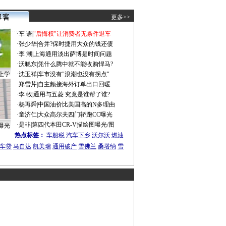
更多>>
·
车 语
|
"后悔权"让消费者无条件退车
·
张少华
|
合并?保时捷用大众的钱还债
·
李 潮
|
上海通用淡出萨博是时间问题
·
沃晓东
|
凭什么腾中就不能收购悍马?
上学
·
沈玉祥
|
车市没有"浪潮也没有拐点"
·
郑雪芹
|
自主频接海外订单出口回暖
·
李 牧
|
通用与五菱 究竟是谁帮了谁?
·
杨再舜
|
中国油价比美国高的N多理由
·
童济仁
|
大众高尔夫四门轿跑CC曝光
·
是非
|
第四代本田CR-V描绘图曝光/图
曝光
热点标签：
车船税
汽车下乡
沃尔沃
燃油
车贷
马自达
凯美瑞
通用破产
雪佛兰
桑塔纳
雪