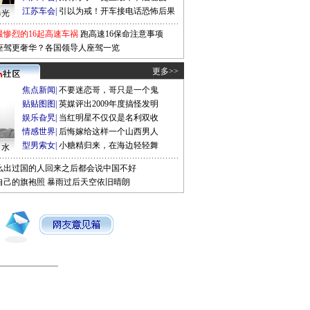
江苏车会
|
引以为戒！开车接电话恐怖后果
曝光
最惨烈的16起高速车祸
跑高速16保命注意事项
座驾更奢华？各国领导人座驾一览
更多>>
焦点新闻
|
不要迷恋哥，哥只是一个鬼
贴贴图图
|
英媒评出2009年度搞怪发明
娱乐旮旯
|
当红明星不仅仅是名利双收
情感世界
|
后悔嫁给这样一个山西男人
型男索女
|
小糖精归来，在海边轻轻舞
口水
么出过国的人回来之后都会说中国不好
自己的旗袍照
暴雨过后天空依旧晴朗