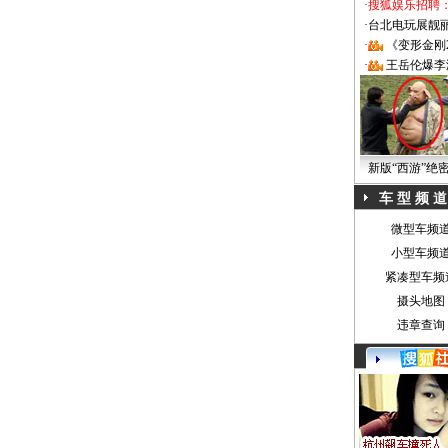
·
搜狐娱乐招聘
·
台北电玩展靓丽Sh
·
《变形金刚
·
王岳伦爆李
新版“西游”绝
车 型 频 道
微型车频
小型车频
紧凑型车频
摄头地图
违章查询