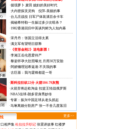
·
倔强萝卜
麦田
媳妇的美好时代
·
大内密探灵灵狗
倪萍-美丽的事
声》
·
台儿庄战役 日军尸体装满百余卡车
·
揭秘希特勒一生躲过多少次暗杀？
·
1982香港回归中英谈判鲜为人知内幕
·
宋丹丹：张国立活得太累
·
满文军有望明日获释
曝光
·
《变形金刚2》送电影票！
·
李湘王岳伦恩爱待产
·
黎姿怀孕大肚照曝光 月用30万安胎
·
阿娇懒理冠希返港:不关我的事
·
古巨基：我与霆锋都是一哥
不断
·
斯科拉狂砍22分 火箭104-79灰熊
·
火箭弃将赴欧淘金 扣篮王转战俄罗斯
·
NBA5佳球-朗多背身秀妙传
·
专家：振兴中国足球从老头抓起
连冠
·
马琳离婚分割房产 张一不舍几度落泪
更多>>
对口相声集
杜拉拉升职记
张震讲故事
红楼梦