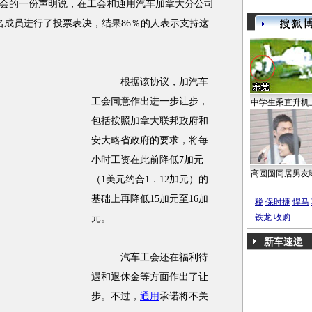
会的一份声明说，在工会和
通用汽车
加拿大分公司
名成员进行了投票表决，结果86％的人表示支持这
根据该协议，加汽车
工会同意作出进一步让步，
中学生乘直升机
包括按照加拿大联邦政府和
安大略省政府的要求，将每
小时工资在此前降低7加元
高圆圆同居男友
（1美元约合1．12加元）的
基础上再降低15加元至16加
税
保时捷
悍马
铁龙
收购
元。
新车速递
汽车工会还在福利待
遇和退休金等方面作出了让
步。不过，
通用
承诺将不关