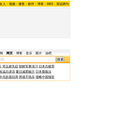
女人
-
视频
-
播客
-
邮件
-
博客
-
BBS
-
我说两句
闻
网页
博客
音乐
图片
说吧
长
邓玉娇失踪
朝鲜军事演习
日本兵赎罪
改温总讲话
夏日减肥秘方
日本瘦脸法
中共卧底结局
慈禧不快乐
侵略中国报告