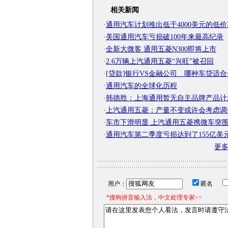
相关新闻
·
通用汽车计划推出低于4000美元的低价
·
美国通用汽车亏损破100年来最高纪录
·
全新大微客 通用五菱N300即将上市
·
2.6万辆上汽通用五菱“兴旺”被召回
·
[贷款]银行VS金融公司 哪种车贷适
·
通用汽车的全球化历程
·
韩德胜：上海通用暂无自主品牌产品计
·
上汽通用五菱：产量不变或许会考虑调
·
车市下滑明显 上汽通用五菱携微车突
·
通用汽车第二季度亏损达到了155亿美
更
用户：
匿名
*搜狗拼音输入法，中文处理专家>>