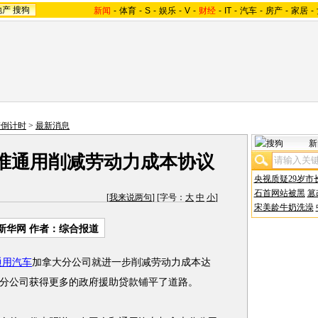
地产
搜狗
新闻
-
体育
-
S
-
娱乐
-
V
-
财经
-
IT
-
汽车
-
房产
-
家居
-
产倒计时
>
最新消息
新
准通用削减劳动力成本协议
央视质疑29岁市
石首网站被黑
篡
[
我来说两句
] [字号：
大
中
小
]
宋美龄牛奶洗澡
新华网
作者：综合报道
通用汽车
加拿大分公司就进一步削减劳动力成本达
分公司获得更多的政府援助贷款铺平了道路。