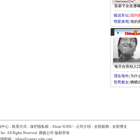
富家子女友遭
狐说车坛
|
国内
明星座驾
|
谁的
每天在吞别人
漂在海外
|
为什
型男索女
|
晒晒
服中心
-
联系方式
-
保护隐私权
-
About SOHU
-
公司介绍
-
全部新闻
-
全部博文
 Inc. All Rights Reserved. 搜狐公司
版权所有
举报邮箱：
jubao@contact.sohu.com