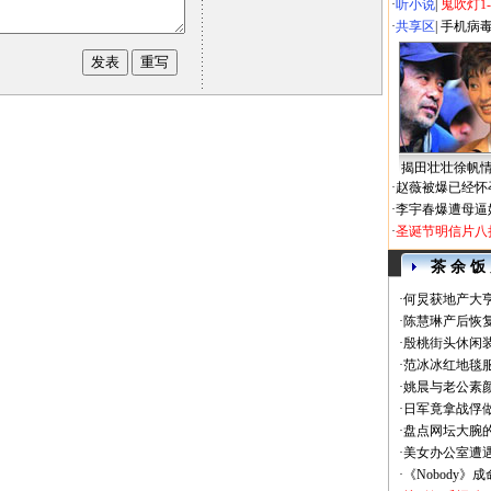
·
听小说
|
鬼吹灯1
·
共享区
|
手机病
揭田壮壮徐帆
·
赵薇被爆已经怀
·
李宇春爆遭母逼
·
圣诞节明信片八
茶 余 饭
·
何炅获地产大亨
·
陈慧琳产后恢复
·
殷桃街头休闲装
·
范冰冰红地毯
·
姚晨与老公素
·
日军竟拿战俘
·
盘点网坛大腕
·
美女办公室遭
·
《Nobody》