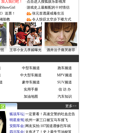
：加入我们吧！
·
点击进入搜狐娱乐影视库
owGirl
·
游戏史上最般配的十对情侣
2》送票！
·
张元首透露戒毒生活
湘胎教
·
令人惊叹太空步下楼方式
密照
王菲小女儿李嫣曝光
酒井法子痛哭谢罪
道
中型车频道
跑车频道
道
中大型车频道
MPV频道
道
豪华车频道
SUV频道
实用手册
信 访 办
加油地图
汽车知识
更多>>
狐说车坛
|
一定要看！高速交警的吐血忠告
明星座驾
|
杭州一家三口被宝马车撞飞
安阳车会
|
网友实拍:107国道遇惨烈车祸
四川车会
|
太有才了！史上最牛节油秘笈