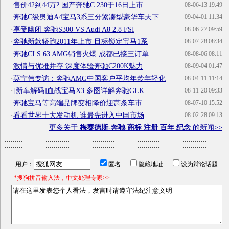
·
售价42到44万? 国产奔驰C 230于16日上市
08-06-13 19:49
·
奔驰C级奥迪A4宝马3系三分紧凑型豪华车天下
09-04-01 11:34
·
享受幽闭 奔驰S300 VS Audi A8 2.8 FSI
08-06-27 09:59
·
奔驰新款轿跑2011年上市 目标锁定宝马1系
08-07-28 08:34
·
奔驰CLS 63 AMG销售火爆 成都已接三订单
08-08-06 08:11
·
激情与优雅并存 深度体验奔驰C200K魅力
08-09-04 01:47
·
莫宁伟专访：奔驰AMG中国客户平均年龄年轻化
08-04-11 11:14
·
[新车解码]血战宝马X3 多图详解奔驰GLK
08-11-20 09:33
·
奔驰宝马等高端品牌变相降价迎萧条车市
08-07-10 15:52
·
看看世界十大发动机 谁最先进入中国市场
08-02-28 09:13
更多关于
梅赛德斯-奔驰 商标 注册 百年 纪念
的新闻>>
用户：
匿名
隐藏地址
设为辩论话题
*搜狗拼音输入法，中文处理专家>>