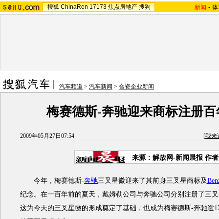
搜狐
ChinaRen
17173
焦点房地产
搜狗
新闻
-
体
汽车频道
>
汽车新闻
>
合资企业新闻
梅赛德斯-奔驰迎来商标注册百
2009年05月27日07:54
[
我来
来源：
解放网-新闻晨报
作者
今年，梅赛德斯-
奔驰
三叉星徽迎来了其前身三叉星商标及
Ben
纪念。在一百年前的夏天，戴姆勒公司与
奔驰
公司分别注册了三叉
这为今天的三叉星徽的形成奠定了基础，也成为梅赛德斯-
奔驰
逾