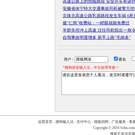
·
高速公路上的危险路段 安全开车有诀
·
安徽省休宁特大交通事故司机被警方控
·
京珠北高速公路乳源路段发生车祸 6死
·
最“仁慈”收费站：一瞪眼就能免费过
·
羊群失控冲上高速 过往司机惊出一身
·
自驾事故明显增多 新手上路“毛病多”
用户：
匿名
*搜狗拼音输入法，中文处理专家>>
设置首页
-
搜狗输入法
-
支付中心
-
搜狐招聘
-
广告服务
-
客
Copyright
©
2016 Sohu.com
搜狐不良信息