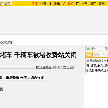
地产
搜狗
新闻
-
体育
-
S
-
娱乐
-
V
-
财经
-
IT
-
汽车
-
房产
-
家居
-
车交通新闻
新
堵车 千辆车被堵收费站关闭
央视质疑29岁市
石首网站被黑
篡
[
我来说两句
] [字号：
大
中
小
]
宋美龄牛奶洗澡
源：
重庆晚报
作者：综合报道
责