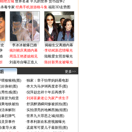
-精绝古城
世界名著
平凡的世界
货币战争2
毒杀毒专家
经典手机游游格斗集
福彩3D走势图
情史
李冰冰被爆已婚
揭秘生父离婚内幕
孕
·
揭刘晓庆离婚内幕
·
李幼斌新恋情曝光
婚
·
周迅王艳婆媳相见
·
陆毅爱女照首曝光
折
·
刘嘉玲自曝正造人
·
陈好新男友被曝光
 后
更多>>
喂猕猴桃(图)
·
独家：章子怡带妈妈看电影
好身材(图)
·
佟大为马伊琍再度牵手(图)
秀性感(图)
·
倪萍赵忠祥十年后再携手
服装皆为租赁
·
刘涛富豪老公为家产求生子
颜乘地铁被拍
·
舒淇醉酒瞬间惨被抓拍(图)
做活体解剖
·
实拍漂亮的地摊西施(组图)
的暴烈脾气
·
世界九大罪恶之城(组图)
遇灵异事件
·
李孝利新欢私密视频曝光
成命案导火索
·
孟庭苇可爱儿子最新照(图)