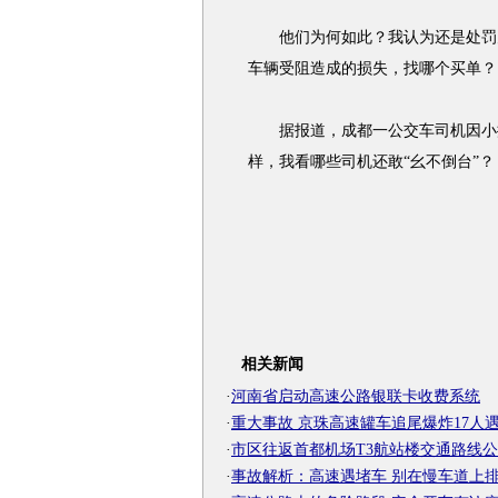
他们为何如此？我认为还是处罚力
车辆受阻造成的损失，找哪个买单？
据报道，成都一公交车司机因小擦
样，我看哪些司机还敢“幺不倒台”？
相关新闻
·
河南省启动高速公路银联卡收费系统
·
重大事故 京珠高速罐车追尾爆炸17人
·
市区往返首都机场T3航站楼交通路线
·
事故解析：高速遇堵车 别在慢车道上