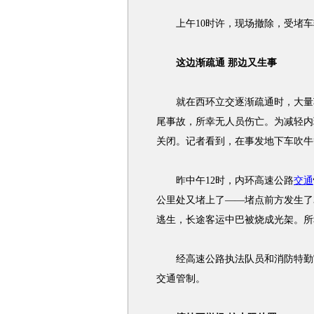
上午10时许，现场撤除，受堵车
这边渐疏通 那边又生事
就在西环立交逐渐疏通时，大量车
尾
事故
，所幸无人员伤亡。为减轻内
关闭。记者看到，在事发地下车吹牛
昨中午12时，内环高速公路
交通
公里处又堵上了——堵点前方发生了
逃生，长途客运中巴被烧成光架。所
经高速公路执法队员和消防特勤官
交通
管制。