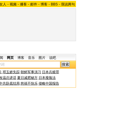
女人
-
视频
-
播客
-
邮件
-
博客
-
BBS
-
我说两句
闻
网页
博客
音乐
图片
说吧
长
邓玉娇失踪
朝鲜军事演习
日本兵赎罪
改温总讲话
夏日减肥秘方
日本瘦脸法
中共卧底结局
慈禧不快乐
侵略中国报告