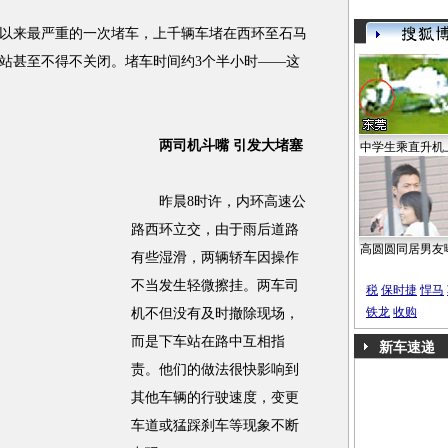
来最严重的一次堵车，上千辆车堵在西环至石马
站甚至不得不关闭。堵车时间约3个半小时——这
两司机斗嘴 引发大堵塞
中学生乘直升机
昨晨8时许，内环高速公
路西环立交，由于雨后道路
高圆圆同居男友
有些湿滑，两辆轿车因操作
不当发生轻微擦挂。两车司
税
保时捷
悍马
铁龙
收购
机不但没有及时撤除现场，
而是下车站在路中互相指
新车速递
责。他们的做法很快影响到
其他车辆的行驶速度，变更
车道或猛踩刹车等现象不断