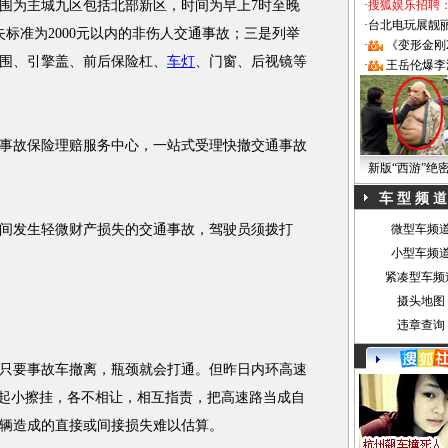
为主城九区包括北部新区，时间为早上7时至晚
·
搜狐娱乐招聘
·
台北电玩展靓丽Sh
标准为2000元以内的非伤人
交通
事故
；三是列举
·
《变形金刚
围、引擎盖、前后保险杠、
车灯
、门窗、后视镜等
·
王岳伦爆李
事故
保险理赔服务中心，一站式受理快撤
交通
事故
新版“西游”绝
车 型 频 道
间发生轻微财产损失的
交通
事故
，驾驶员须拨打
微型车频
小型车频
紧凑型车频
摄头地图
违章查询
只要
事故
车撤离，瓶颈就会打通。但昨日内环高速
一起小擦挂，各不相让，相互指责，把高速路当成自
辆造成的直接或间接损失难以估算。