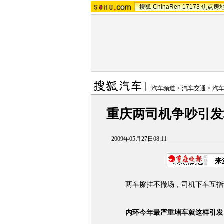
搜狐
ChinaRen
17173
焦点房
汽车频道
>
汽车交通
>
汽
重庆两司机争吵引发
2009年05月27日08:11
来
两车擦挂不撤场，司机下车互指
内环今年最严重堵车就这样引发