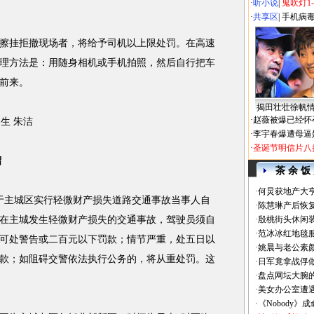
·
听小说
|
鬼吹灯1
·
共享区
|
手机病
挂拒撤现场者，将给予司机以上限处罚。在高速
理方法是：用随身相机或手机拍照，然后自行把车
前来。
揭田壮壮徐帆
·
赵薇被爆已经怀
生 朱洁
·
李宇春爆遭母逼
·
圣诞节明信片八
留
茶 余 饭
·
何炅获地产大亨
于主城区实行轻微财产损失道路
交通
事故
当事人自
·
陈慧琳产后恢复
在主城发生轻微财产损失的
交通
事故
，驾驶员须自
·
殷桃街头休闲装
·
范冰冰红地毯
可处警告或二百元以下罚款；情节严重，处五日以
·
姚晨与老公素
款；如阻碍交警依法执行公务的，将从重处罚。这
·
日军竟拿战俘
·
盘点网坛大腕
·
美女办公室遭
·
《Nobody》