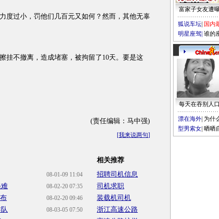
富家子女友遭
度过小，罚他们几百元又如何？然而，其他无辜
狐说车坛
|
国内
明星座驾
|
谁的
挂不撤离，造成堵塞，被拘留了10天。要是这
每天在吞别人
漂在海外
|
为什
(责任编辑：马中强)
型男索女
|
晒晒
[
我来说两句
]
相关推荐
招聘司机信息
08-01-09 11:04
遇难
司机求职
08-02-20 07:35
公布
装载机司机
08-02-20 09:46
排队
浙江高速公路
08-03-05 07:50