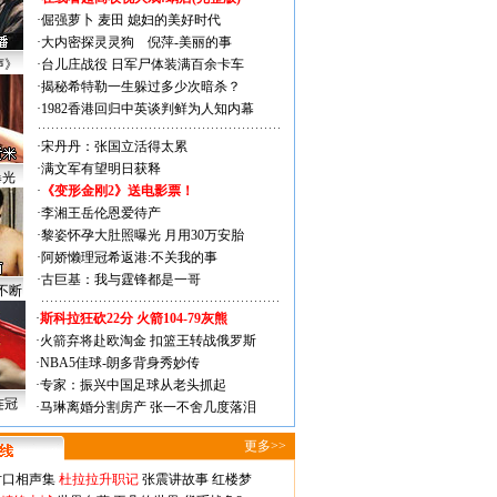
·
倔强萝卜
麦田
媳妇的美好时代
·
大内密探灵灵狗
倪萍-美丽的事
声》
·
台儿庄战役 日军尸体装满百余卡车
·
揭秘希特勒一生躲过多少次暗杀？
·
1982香港回归中英谈判鲜为人知内幕
·
宋丹丹：张国立活得太累
·
满文军有望明日获释
曝光
·
《变形金刚2》送电影票！
·
李湘王岳伦恩爱待产
·
黎姿怀孕大肚照曝光 月用30万安胎
·
阿娇懒理冠希返港:不关我的事
·
古巨基：我与霆锋都是一哥
不断
·
斯科拉狂砍22分 火箭104-79灰熊
·
火箭弃将赴欧淘金 扣篮王转战俄罗斯
·
NBA5佳球-朗多背身秀妙传
·
专家：振兴中国足球从老头抓起
连冠
·
马琳离婚分割房产 张一不舍几度落泪
更多>>
对口相声集
杜拉拉升职记
张震讲故事
红楼梦