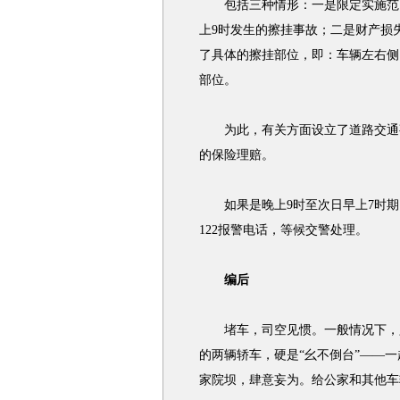
包括三种情形：一是限定实施范围
上9时发生的擦挂
事故
；二是财产损失
了具体的擦挂部位，即：车辆左右侧
部位。
为此，有关方面设立了道路
交通
的保险理赔。
如果是晚上9时至次日早上7时期
122报警电话，等候交警处理。
编后
堵车，司空见惯。一般情况下，
的两辆轿车，硬是“幺不倒台”——
家院坝，肆意妄为。给公家和其他车