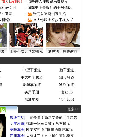
：加入我们吧！
·
点击进入搜狐娱乐影视库
owGirl
·
游戏史上最般配的十对情侣
2》送票！
·
张元首透露戒毒生活
湘胎教
·
令人惊叹太空步下楼方式
密照
王菲小女儿李嫣曝光
酒井法子痛哭谢罪
道
中型车频道
跑车频道
道
中大型车频道
MPV频道
道
豪华车频道
SUV频道
实用手册
信 访 办
加油地图
汽车知识
更多>>
狐说车坛
|
一定要看！高速交警的吐血忠告
明星座驾
|
杭州一家三口被宝马车撞飞
安阳车会
|
网友实拍:107国道遇惨烈车祸
四川车会
|
太有才了！史上最牛节油秘笈