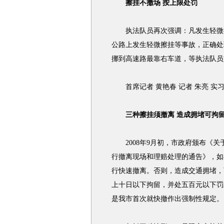
擦挂不撤场 按上限处罚
执法队员再次强调：凡发生轻微擦
公路上发生轻微擦挂等
事故
，正确处
挪到高速路最靠右车道，等执法队员
首席记者 黄艳春 记者 朱亮 实习
三种擦挂须撤离 造成拥堵可拘
2008年9月初，市政府颁布《关
行撤离现场和理赔处理的通告》，如
行快速撤离。否则，造成
交通
拥堵，
上十日以下拘留，并处五百元以下罚
是我市首次就快撤作出强制性规定。