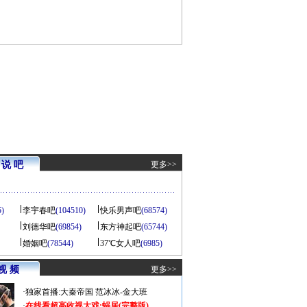
说 吧
更多>>
5)
李宇春吧
(104510)
快乐男声吧
(68574)
刘德华吧
(69854)
东方神起吧
(65744)
婚姻吧
(78544)
37℃女人吧
(6985)
视 频
更多>>
·
独家首播:大秦帝国
范冰冰-金大班
·
在线看超高收视大戏:
蜗居(完整版)