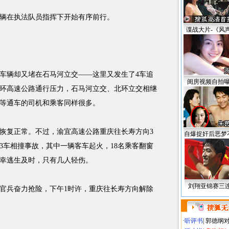
辆在执法队员指挥下开始有序前行。
谍战大片-《风
辆却又堵在石马河立交——这里又发生了4车追
闺房视频自拍
环高速公路通行压力，石马河立交、北环立交相继
等通车的司机和乘客同样很多。
恢复正常。不过，渝宜高速公路重庆往长寿方向3
自爆捉奸后恶梦
3车相撞
事故
，其中一辆客车起火，18名乘客翻窗
幸逃生及时，只有几人轻伤。
刘翔亚锦赛三
兵奋力抢险，下午1时许，重庆往长寿方向解除
·
听评书
|
郭德纲