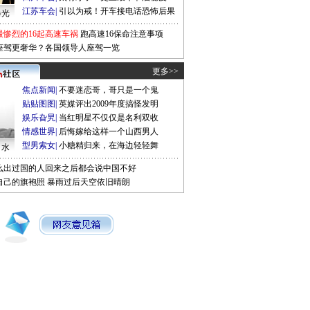
江苏车会
|
引以为戒！开车接电话恐怖后果
曝光
最惨烈的16起高速车祸
跑高速16保命注意事项
座驾更奢华？各国领导人座驾一览
更多>>
焦点新闻
|
不要迷恋哥，哥只是一个鬼
贴贴图图
|
英媒评出2009年度搞怪发明
娱乐旮旯
|
当红明星不仅仅是名利双收
情感世界
|
后悔嫁给这样一个山西男人
型男索女
|
小糖精归来，在海边轻轻舞
口水
么出过国的人回来之后都会说中国不好
自己的旗袍照
暴雨过后天空依旧晴朗