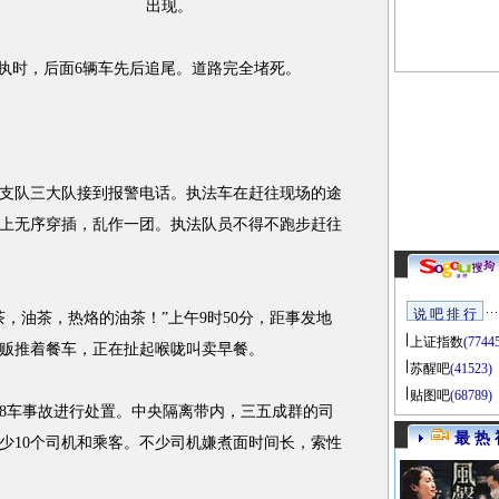
出现。
执时，后面6辆车先后追尾。道路完全堵死。
支队三大队接到报警电话。执法车在赶往现场的途
上无序穿插，乱作一团。执法队员不得不跑步赶往
说 吧 排 行
油茶，热烙的油茶！”上午9时50分，距事发地
上证指数
(7744
贩推着餐车，正在扯起喉咙叫卖早餐。
苏醒吧
(41523)
贴图吧
(68789)
8车
事故
进行处置。中央隔离带内，三五成群的司
最 热 
少10个司机和乘客。不少司机嫌煮面时间长，索性