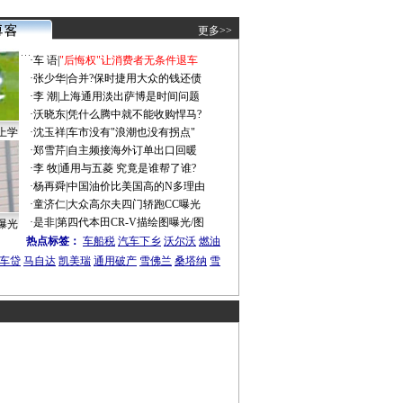
更多>>
·
车 语
|
"后悔权"让消费者无条件退车
·
张少华
|
合并?保时捷用大众的钱还债
·
李 潮
|
上海通用淡出萨博是时间问题
·
沃晓东
|
凭什么腾中就不能收购悍马?
上学
·
沈玉祥
|
车市没有"浪潮也没有拐点"
·
郑雪芹
|
自主频接海外订单出口回暖
·
李 牧
|
通用与五菱 究竟是谁帮了谁?
·
杨再舜
|
中国油价比美国高的N多理由
·
童济仁
|
大众高尔夫四门轿跑CC曝光
·
是非
|
第四代本田CR-V描绘图曝光/图
曝光
热点标签：
车船税
汽车下乡
沃尔沃
燃油
车贷
马自达
凯美瑞
通用破产
雪佛兰
桑塔纳
雪