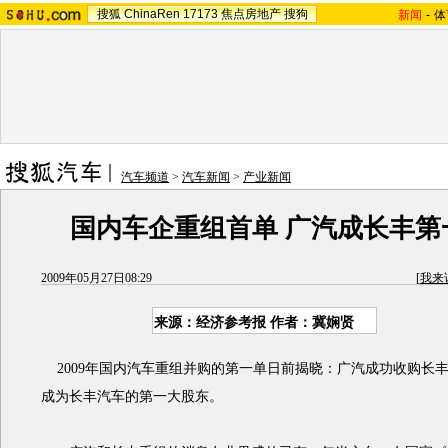
搜狐
ChinaRen
17173
焦点房地产
搜狗
新闻
-
体
汽车频道
>
汽车新闻
>
产业新闻
国内车企重组首单 广汽成长丰第
2009年05月27日08:29
[
我来
来源：
经济参考报
作者：冀娴贤
2009年国内汽车重组并购的第一单日前揭晓：广汽成功收购长丰
成为长丰汽车的第一大股东。