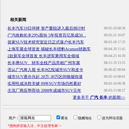
相关新闻
·
长丰汽车19日停牌 资产重组进入最后倒计时
09-05-19 08:36
·
广汽收购长丰29%股份 5年投资百亿形成50...
09-05-21 16:07
·
首家SUV技术研究室近日正式落户长丰汽车
08-03-18 17:35
·
上海车展全球首发 揭秘长丰猎豹Acumen轿跑车
09-04-20 11:45
·
2款新车全球首发 长丰进军乘用车全领域
09-04-23 16:39
·
长丰携SUV、轿车全线产品亮相广州车展
08-11-19 13:25
·
否认广汽将入股 长丰9亿投城市SUV和皮卡
08-06-02 09:04
·
城市SUV逐步兴起 20万-30万区间狼烟弥漫
09-05-14 08:01
·
实用性成决胜关键 09年SUV市场仍然看好
09-03-16 09:38
·
主流厂商应势而动 2008年成城市SUV元年
08-03-13 08:27
更多关于
广汽 长丰
的新闻>>
用户：
匿名
隐藏地址
设为辩论话题
*搜狗拼音输入法，中文处理专家>>