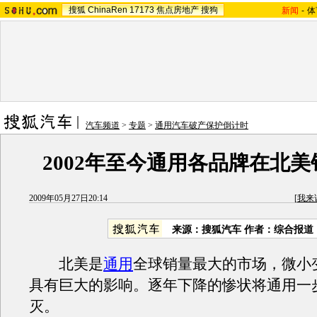
搜狐
ChinaRen
17173
焦点房地产
搜狗
新闻
-
体
汽车频道
>
专题
>
通用汽车破产保护倒计时
2002年至今通用各品牌在北
2009年05月27日20:14
[
我来
来源：
搜狐汽车
作者：综合报道
北美是
通用
全球销量最大的市场，微小
具有巨大的影响。逐年下降的惨状将
通用
一
灭。