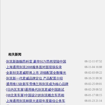
相关新闻
·
别克新旗舰昂科雷 豪华SUV昂然登陆中国
08-12-11 07:52
·
上海通用别克2008服务面对面现场实录
08-11-04 16:08
·
全新别克君威即将上市 详细配置全数曝光
08-02-03 09:22
·
别克新一代君威品牌定位 产品配置介绍
08-10-31 09:30
·
通用推13款新车雪佛兰和别克成为核心品牌
09-02-25 09:01
·
[日内瓦车展]通用换代别克君威中国路试
08-02-29 08:52
·
[08北美车展]中国设计的别克概念车亮相
08-01-17 08:15
·
上海通用别克林荫大道获年度最佳公务车
08-01-23 21:14