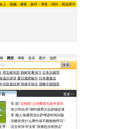
女人
-
视频
-
播客
-
邮件
-
博客
-
BBS
-
我说两句
闻
网页
博客
音乐
图片
说吧
长
邓玉娇失踪
朝鲜军事演习
日本兵赎罪
改温总讲话
夏日减肥秘方
日本瘦脸法
中共卧底结局
慈禧不快乐
侵略中国报告
更多>>
·
车 语
|
"后悔权"让消费者无条件退车
·
张少华
|
合并?保时捷用大众的钱还债
·
李 潮
|
上海通用淡出萨博是时间问题
·
沃晓东
|
凭什么腾中就不能收购悍马?
上学
·
沈玉祥
|
车市没有"浪潮也没有拐点"