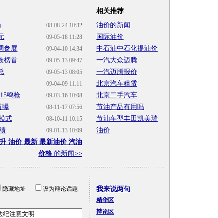
相关推荐
局
油价的新闻
08-08-24 10:32
元
国际油价
09-05-18 11:28
调参展
中石油中石化提油价
09-04-10 14:34
族榜首
一汽大众迈腾
09-05-13 09:47
总
一汽迈腾报价
09-05-13 08:05
北京汽车租赁
09-04-09 11:11
15鸣枪
北京二手汽车
09-03-16 10:08
首曝
节油产品有用吗
08-11-17 07:56
模式
节油车型丰田凯美瑞
08-10-11 10:15
佳绩
油价
09-01-13 10:09
升 油价 最新 最新油价 汽油
价格
的新闻>>
隐藏地址
设为辩论话题
我来说两句
精华区
辩论区