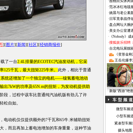
·
殷桃街头休闲装
·
范冰冰红地毯
·
姚晨与老公素
·
日军竟拿战俘
·
盘点网坛大腕
·
美女办公室遭
·
《Nobody》
·
搜狐娱乐招聘
9万
][
图片
][
新闻
][
社区
][
经销商报价
]
·
台北电玩展靓丽Sh
·
《变形金刚
·
王岳伦爆李
）搭载了一台
2.4L排量的ECOTEC
汽油
发动机
，它采
125千瓦，最大扭矩225牛米。
此外，相比于普通
d的动力系统还增加了一个独立的电机——镍氢蓄电池动
出7kW的功率及65N.m的扭矩，为
发动机
提供助
新版“西游”绝
阶段，过程中该车比普通纯
汽油
机版有劲儿了许
车 型 频 道
轻松自如。
微型车频
小型车频
，电动机仅仅提供额外的7千瓦和65牛.米辅助扭矩
紧凑型车频
大，而且再加上蓄电池增加的车身重量，这种节油
摄头地图