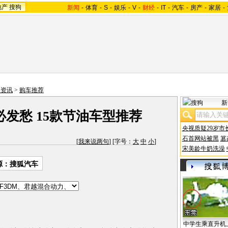
地产
搜狗
新闻
-
体育
-
S
-
娱乐
-
V
-
财经
-
IT
-
汽车
-
房产
-
家居
-
购资讯
>
购车推荐
新
发愁 15款节油车型推荐
央视质疑29岁市
石首网站被黑
篡
[
我来说两句
] [字号：
大
中
小
]
宋美龄牛奶洗澡
源：
搜狐汽车
中学生乘直升机