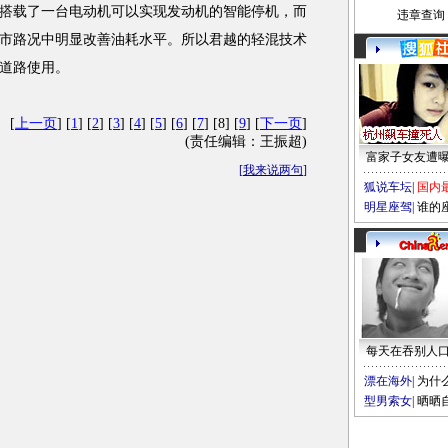
搭载了一台电动机可以实现
发动机
的智能停机，而
违章查询
市路况中明显改善油耗水平。所以
君越
的轻混技术
道路使用。
[
上一页
] [
1
] [
2
] [
3
] [
4
] [
5
] [
6
] [
7
] [8] [
9
] [
下一页
]
(责任编辑：王振超)
富家子女友遭
[
我来说两句
]
狐说车坛
|
国内
明星座驾
|
谁的
每天在吞别人
漂在海外
|
为什
型男索女
|
晒晒