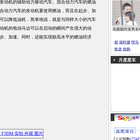
发动机
的辅助动力驱动汽车。混合动力汽车的燃油
合动力汽车的
发动机
要使用燃油，而且在起步、加
可以降低油耗，简单地说，就是与同样大小的汽车
动机
的电动马达可以在启动的瞬间产生强大的动
高圆圆同居男友
步、加速。同时，还能实现较高水平的燃油经济
税
保时捷
悍马
铁龙
收购
月度星车
说 吧 排 行
上证指数
(7744