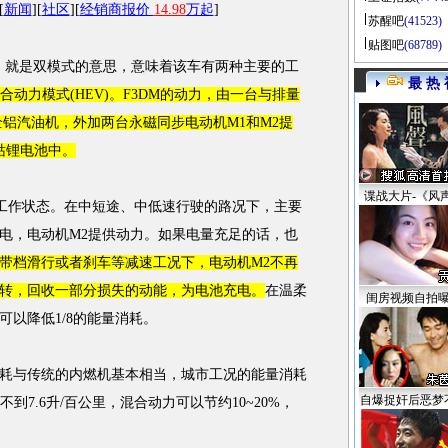
[
新闻
][
社区
][
经销商报价
14.98
万起
]
苏醒吧
(41523)
贴图吧
(68789)
ode)，就是双模式的意思，意味着该车有两种主要的工
最 热 
合动力模式(HEV)。
F3DM
的动力，由一台与排量
全铝
汽油
机，外加两台永磁同步电动机M1和M2提
钴锂电池中。
谍战大片-《风
工作状态。在中短途、中低速行驶的路况下，主要
电，电动机M2提供动力。如果电量充足的话，也
带档滑行或者刹车等减速工况下，电动机M2不再
转，回收一部分损失的动能，为电池充电。
在温柔
闺房视频自拍
以降低1/8的能量消耗。
与传统的内燃机基本相当，城市工况的能量消耗
自爆捉奸后恶梦
到7.6升/百公里，混合动力可以节约10~20%，