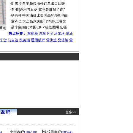
·
郑雪芹
|
自主频接海外订单出口回暖
·
李 牧
|
通用与五菱 究竟是谁帮了谁?
·
杨再舜
|
中国油价比美国高的N多理由
·
童济仁
|
大众高尔夫四门轿跑CC曝光
·
是非
|
第四代本田CR-V描绘图曝光/图
曝光
热点标签：
车船税
汽车下乡
沃尔沃
燃油
车贷
马自达
凯美瑞
通用破产
雪佛兰
桑塔纳
雪
说 吧
更多>>
5)
李宇春吧
(104510)
快乐男声吧
(68574)