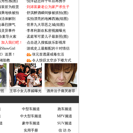
秀性感(图)
·
倪萍赵忠祥十年后再携手
服装皆为租赁
·
刘涛富豪老公为家产求生子
颜乘地铁被拍
·
舒淇醉酒瞬间惨被抓拍(图)
做活体解剖
·
实拍漂亮的地摊西施(组图)
的暴烈脾气
·
世界九大罪恶之城(组图)
遇灵异事件
·
李孝利新欢私密视频曝光
成命案导火索
·
孟庭苇可爱儿子最新照(图)
：加入我们吧！
·
点击进入搜狐娱乐影视库
owGirl
·
游戏史上最般配的十对情侣
2》送票！
·
张元首透露戒毒生活
湘胎教
·
令人惊叹太空步下楼方式
密照
王菲小女儿李嫣曝光
酒井法子痛哭谢罪
道
中型车频道
跑车频道
道
中大型车频道
MPV频道
道
豪华车频道
SUV频道
实用手册
信 访 办