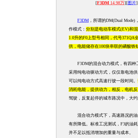
[
F3DM
14.98万
][
图片
]
F3DM
，所谓的DM(Dual M
作模式：
分别是电动车模式(EV)和混
1.0升的F0上型号相同，代号371QA
供，电能储存在100块串联的磷酸铁
F3DM
的混合动力模式，有四种
采用纯电动驱动方式，仅仅靠电池供
可以纯电动方式高速行驶一段时间。
消耗电能，提供动力，相反，电机反
驾驶，反复起停的城市路况中，大约可
混合动力模式下，高速路况的油耗
有所降低。标准工况测试，F3的油耗不
并不足以抵消增加的重量与成本。