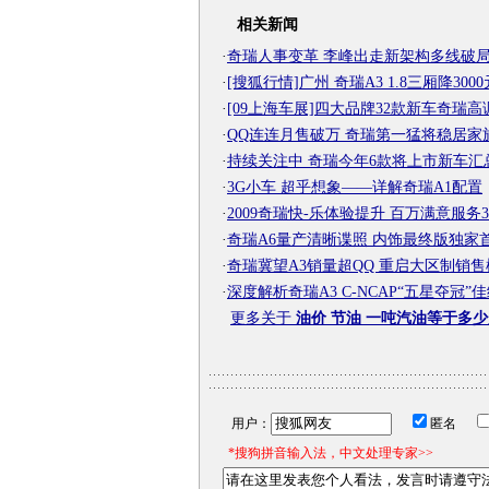
相关新闻
·
奇瑞人事变革 李峰出走新架构多线破
·
[搜狐行情]广州 奇瑞A3 1.8三厢降3000
·
[09上海车展]四大品牌32款新车奇瑞高
·
QQ连连月售破万 奇瑞第一猛将稳居家
·
持续关注中 奇瑞今年6款将上市新车汇
·
3G小车 超乎想象——详解奇瑞A1配置
·
2009奇瑞快-乐体验提升 百万满意服务3
·
奇瑞A6量产清晰谍照 内饰最终版独家
·
奇瑞冀望A3销量超QQ 重启大区制销售
·
深度解析奇瑞A3 C-NCAP“五星夺冠”
更多关于
油价 节油 一吨汽油等于多少
用户：
匿名
*搜狗拼音输入法，中文处理专家>>