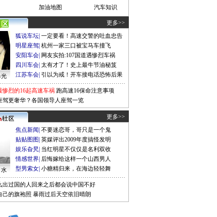
加油地图
汽车知识
更多>>
狐说车坛
|
一定要看！高速交警的吐血忠告
明星座驾
|
杭州一家三口被宝马车撞飞
安阳车会
|
网友实拍:107国道遇惨烈车祸
四川车会
|
太有才了！史上最牛节油秘笈
江苏车会
|
引以为戒！开车接电话恐怖后果
曝光
最惨烈的16起高速车祸
跑高速16保命注意事项
座驾更奢华？各国领导人座驾一览
更多>>
焦点新闻
|
不要迷恋哥，哥只是一个鬼
贴贴图图
|
英媒评出2009年度搞怪发明
娱乐旮旯
|
当红明星不仅仅是名利双收
情感世界
|
后悔嫁给这样一个山西男人
型男索女
|
小糖精归来，在海边轻轻舞
口水
么出过国的人回来之后都会说中国不好
自己的旗袍照
暴雨过后天空依旧晴朗