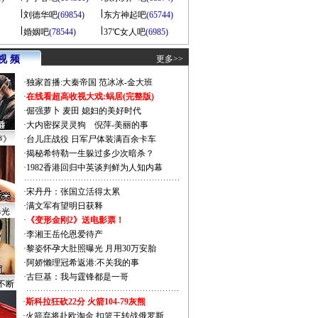
刘德华吧
(69854)
东方神起吧
(65744)
婚姻吧
(78544)
37℃女人吧
(6985)
视 频
更多>>
·
独家首播:大秦帝国
范冰冰-金大班
·
在线看超高收视大戏:
蜗居(完整版)
·
倔强萝卜
麦田
媳妇的美好时代
·
大内密探灵灵狗
倪萍-美丽的事
声》
·
台儿庄战役 日军尸体装满百余卡车
·
揭秘希特勒一生躲过多少次暗杀？
·
1982香港回归中英谈判鲜为人知内幕
·
宋丹丹：张国立活得太累
·
满文军有望明日获释
曝光
·
《变形金刚2》送电影票！
·
李湘王岳伦恩爱待产
·
黎姿怀孕大肚照曝光 月用30万安胎
·
阿娇懒理冠希返港:不关我的事
·
古巨基：我与霆锋都是一哥
不断
·
斯科拉狂砍22分 火箭104-79灰熊
·
火箭弃将赴欧淘金 扣篮王转战俄罗斯