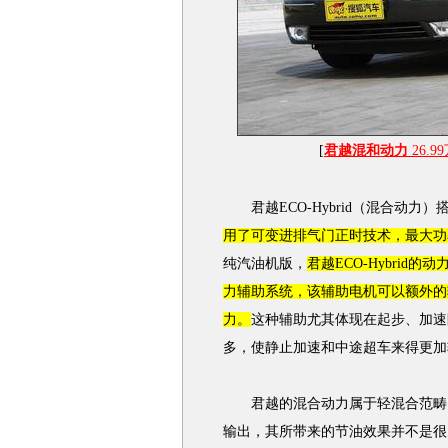
[
君越混和动力
26.9
君越
ECO-Hybrid（混合动力
用了可变进排气门正时技术，最大功率
纯
汽油
机版，
君越
ECO-Hybri
力辅助系统，该辅助电机可以额外的输
力。
这种辅助尤其体现在起步、加速
多，使静止加速和中途超车来得更加
君越
的混合动力属于轻混合范畴
输出，其所带来的节油效果并不是很