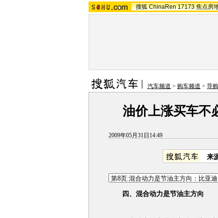
搜狐
ChinaRen
17173
焦点房
汽车频道
>
购车频道
>
导
油价上涨买车不必
2009年05月31日14:49
来
四、混合动力是节油主方向