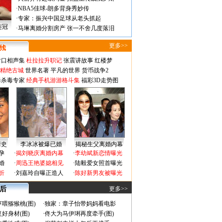
·
NBA5佳球-朗多背身秀妙传
·
专家：振兴中国足球从老头抓起
连冠
·
马琳离婚分割房产 张一不舍几度落泪
更多>>
对口相声集
杜拉拉升职记
张震讲故事
红楼梦
-精绝古城
世界名著
平凡的世界
货币战争2
毒杀毒专家
经典手机游游格斗集
福彩3D走势图
情史
李冰冰被爆已婚
揭秘生父离婚内幕
孕
·
揭刘晓庆离婚内幕
·
李幼斌新恋情曝光
婚
·
周迅王艳婆媳相见
·
陆毅爱女照首曝光
折
·
刘嘉玲自曝正造人
·
陈好新男友被曝光
 后
更多>>
喂猕猴桃(图)
·
独家：章子怡带妈妈看电影
好身材(图)
·
佟大为马伊琍再度牵手(图)