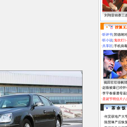
刘翔亚锦赛三
·
听评书
|
郭德纲
·
听小说
|
鬼吹灯1
·
共享区
|
手机病
揭田壮壮徐帆
·
赵薇被爆已经怀
·
李宇春爆遭母逼
·
圣诞节明信片八
茶 余 饭
·
何炅获地产大亨
·
陈慧琳产后恢复