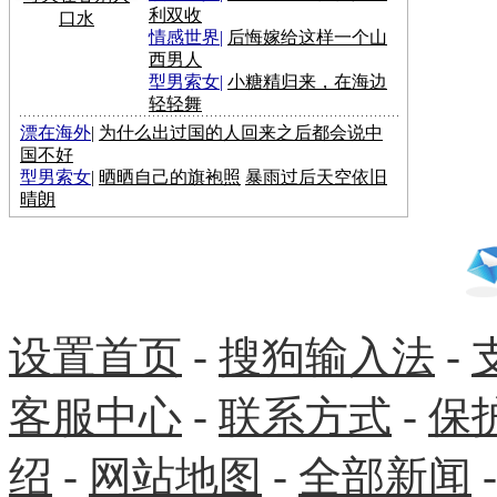
利双收
口水
情感世界
|
后悔嫁给这样一个山
西男人
型男索女
|
小糖精归来，在海边
轻轻舞
漂在海外
|
为什么出过国的人回来之后都会说中
国不好
型男索女
|
晒晒自己的旗袍照
暴雨过后天空依旧
晴朗
设置首页
-
搜狗输入法
-
客服中心
-
联系方式
-
保
绍
-
网站地图
-
全部新闻