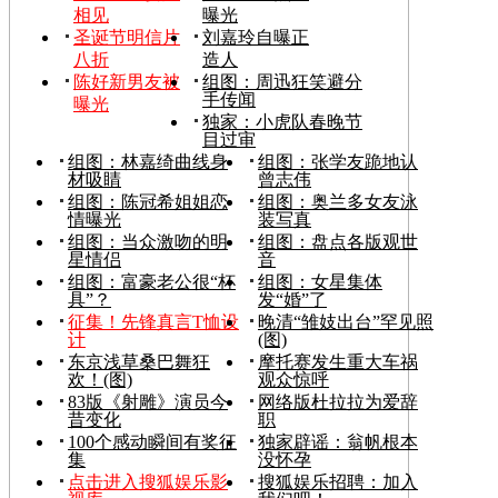
相见
曝光
圣诞节明信片
刘嘉玲自曝正
八折
造人
陈好新男友被
组图：周迅狂笑避分
手传闻
曝光
独家：小虎队春晚节
目过审
组图：林嘉绮曲线身
组图：张学友跪地认
材吸睛
曾志伟
组图：陈冠希姐姐恋
组图：奥兰多女友泳
情曝光
装写真
组图：当众激吻的明
组图：盘点各版观世
星情侣
音
组图：富豪老公很“杯
组图：女星集体
具”？
发“婚”了
征集！先锋真言T恤设
晚清“雏妓出台”罕见照
计
(图)
东京浅草桑巴舞狂
摩托赛发生重大车祸
欢！(图)
观众惊呼
83版《射雕》演员今
网络版杜拉拉为爱辞
昔变化
职
100个感动瞬间有奖征
独家辟谣：翁帆根本
集
没怀孕
点击进入搜狐娱乐影
搜狐娱乐招聘：加入