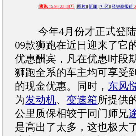
[
狮跑
15.98-23.88万
][
图片
][
新闻
][
社区
][
经销商报价
今年4月份才正式登陆4
09款
狮跑
在近日迎来了它
优惠酬宾，凡在优惠时段
狮跑
全系的车主均可享受到3
的现金优惠。同时，
东风
为
发动机
、
变速箱
所提供的
公里质保相较于同门师兄
是高出了太多，这也极大