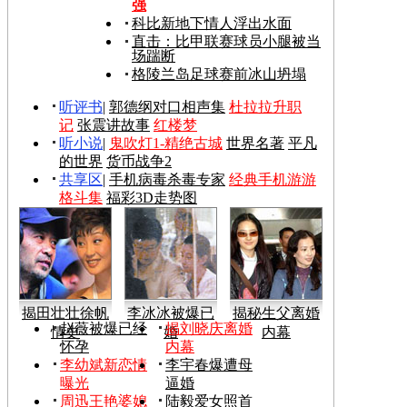
强
科比新地下情人浮出水面
直击：比甲联赛球员小腿被当
场踹断
格陵兰岛足球赛前冰山坍塌
听评书
|
郭德纲对口相声集
杜拉拉升职
记
张震讲故事
红楼梦
听小说
|
鬼吹灯1-精绝古城
世界名著
平凡
的世界
货币战争2
共享区
|
手机病毒杀毒专家
经典手机游游
格斗集
福彩3D走势图
揭田壮壮徐帆
李冰冰被爆已
揭秘生父离婚
赵薇被爆已经
揭刘晓庆离婚
情史
婚
内幕
怀孕
内幕
李幼斌新恋情
李宇春爆遭母
曝光
逼婚
周迅王艳婆媳
陆毅爱女照首