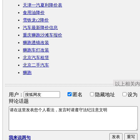
天津一汽夏利降价表
食用油降价
雪铁龙c2降价
汽车最新降价信息
重庆狮跑沙滩车报价
狮跑透镜改装
狮跑车灯改装
北京汽车租赁
北京二手汽车
狮跑
以上相关内
用户：
匿名
隐藏地址
设为
辩论话题
我来说两句