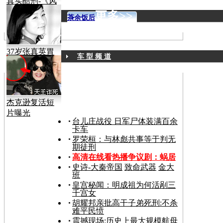
真实酷刑-《风
声》
更多>>
茶余饭后
37岁张真英胃
车 型 频 道
癌病逝
杰克逊复活短
片曝光
台儿庄战役 日军尸体装满百余
卡车
罗荣桓：与林彪共事等于判无
期徒刑
高清在线看热播争议剧：
蜗居
史诗-大秦帝国
致命武器
金大
班
皇宫秘闻：明成祖为何活剐三
千宫女
胡耀邦亲批高干子弟死刑:不杀
难平民愤
震撼现场:历史上最大规模航母