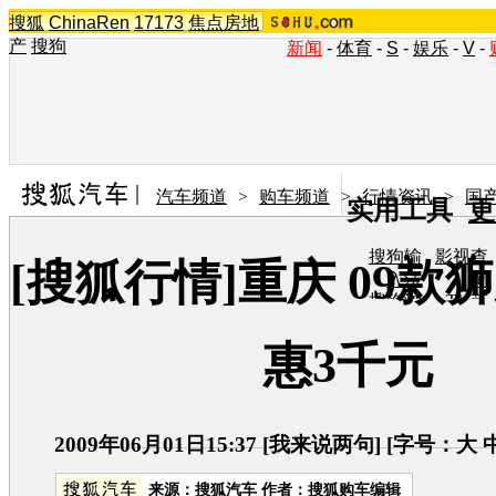
搜狐
ChinaRen
17173
焦点房地
产
搜狗
新闻
-
体育
-
S
-
娱乐
-
V
-
汽车频道
>
购车频道
>
行情资讯
>
国
实用工具
更
搜狗输
影视查
[搜狐行情]重庆 09款
入法
询
搜狗浏
TV节
览器
目单
在线音
图片欣
惠3千元
乐盒
赏
2009年06月01日15:37
[
我来说两句
] [字号：
大
来源：
搜狐汽车
作者：搜狐购车编辑