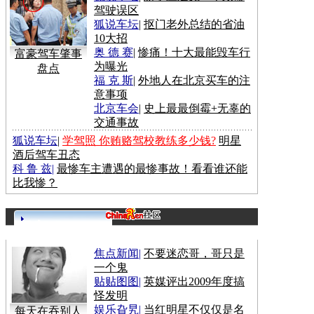
驾驶误区
狐说车坛
|
抠门老外总结的省油
10大招
奥 德 赛
|
惨痛！十大最能毁车行
富豪驾车肇事
为曝光
盘点
福 克 斯
|
外地人在北京买车的注
意事项
北京车会
|
史上最最倒霉+无辜的
交通事故
狐说车坛
|
学驾照 你贿赂驾校教练多少钱?
明星
酒后驾车丑态
科 鲁 兹
|
最惨车主遭遇的最惨事故！看看谁还能
比我惨？
更多>>
焦点新闻
|
不要迷恋哥，哥只是
一个鬼
贴贴图图
|
英媒评出2009年度搞
怪发明
娱乐旮旯
|
当红明星不仅仅是名
每天在吞别人