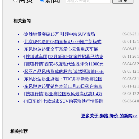
相关新闻
·
途胜销量突破13万 引领中端SUV市场
09-03-25 1
·
北京现代途胜08销量超4万 09推广新模式
09-01-15 1
·
东风悦达起亚全车系爱心云集重庆车展
08-06-13 1
·
[搜狐试车团]12月6日09款途胜招募已结束
08-11-26 1
·
[搜狐行情]西安4S店现代途胜降价11000元
08-04-08 2
·
起亚产品风格形成的标志 试驾福瑞迪Forte
09-05-12 1
·
东风悦达起亚辟谣：TDC并非新款赛拉图
09-03-03 1
·
东风悦达起亚销售本部11月28日落户南京
08-11-12 1
·
[搜狐行情]起亚赛拉图欧风最高优惠1.4万
08-08-12 2
·
[4日车价]七款城市SUV购买涨跌行情跟踪
09-03-04 0
更多关于
狮跑 降价
的新闻>>
相关推荐