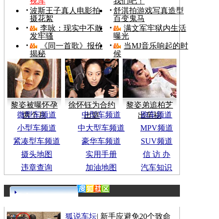
视库
我们吧！
波斯王子真人电影拍
舒淇拍游戏写真造型
摄花絮
百变鬼马
李咏：现实中不敢
满文军牢狱内生活
发牢骚
曝光
《同一首歌》报价
当MJ音乐响起的时
揭秘
候
黎姿被曝怀孕
徐怀钰为合约
黎姿弟追柏芝
微型车频道
中型车频道
跑车频道
两个月
出庭
出车祸
小型车频道
中大型车频道
MPV频道
紧凑型车频道
豪华车频道
SUV频道
摄头地图
实用手册
信 访 办
违章查询
加油地图
汽车知识
更多>>
狐说车坛
|
新手应避免20个致命