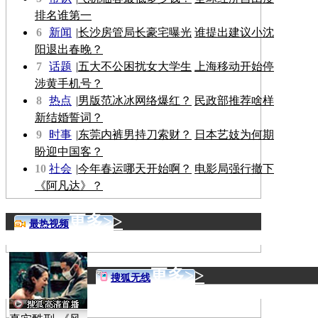
排名谁第一
6
新闻
|
长沙房管局长豪宅曝光
谁提出建议小沈
阳退出春晚？
7
话题
|
五大不公困扰女大学生
上海移动开始停
涉黄手机号？
8
热点
|
男版范冰冰网络爆红？
民政部推荐啥样
新结婚誓词？
9
时事
|
东莞内裤男持刀索财？
日本艺妓为何期
盼迎中国客？
10
社会
|
今年春运哪天开始啊？
电影局强行撤下
《阿凡达》？
更多>>
最热视频
更多>>
搜狐无线