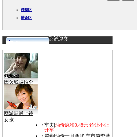
精华区
辩论区
更多>>
因欠钱被拍全
裸视频
网游展最上镜
女孩
车夫
|
油价疯涨0.48元 还让不让
开车
翟勤
|
油价一月两涨 车市淡季遭