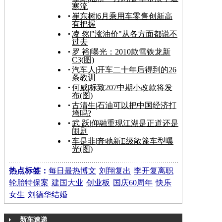
寒流
崔东树
|
6月乘用车零售创新高
有把握
凌 然
|
"涨油价"从各方面都说不
过去
罗 裕
|
曝光：2010款雪铁龙新
C3(图)
汽车人
|
开车二十年后得到的26
条教训
何威
|
标致207中期小改款将发
布(图)
古清生
|
石油可以把中国经济打
垮吗?
武 跃
|
仰融重现江湖是正道还是
闹剧
车是非
|
奔驰新E级敞篷车型曝
光(图)
热点标签：
每日最热博文
刘翔复出
李开复离职
轮胎特保案
建国大业
创业板
国庆60周年
快乐
女生
刘德华结婚
新车速递