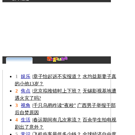
更多>>
1
娱乐
|
章子怡起诉不实报道？
水均益新妻子真
的小他13岁？
2
焦点
|
北京拟推错时上下班？
无锡影视基地遭
遇火灾了吗?
3
视角
|
千只乌鸦咋读“夜校”
广西男子举报干部
后自焚原因
4
生活
|
春运期间有几次寒流？
百余学生拍电视
剧出了意外？
5
常识
|
飞机临客最低多少钱？
全球经济自由度