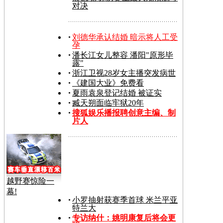
对决
刘德华承认结婚 暗示将人工受
孕
潘长江女儿整容 潘阳"原形毕
露"
浙江卫视28岁女主播突发病世
《建国大业》免费看
夏雨袁泉登记结婚 被证实
臧天朔面临牢狱20年
搜狐娱乐播报聘创意主编、制
片人
越野赛惊险一
幕!
小罗抽射获赛季首球 米兰平亚
特兰大
专访纳什：姚明康复后将会更