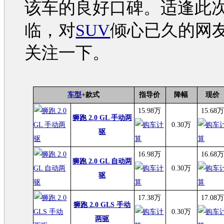
该车的良好口碑。适逢此
临，对
SUV
倾心已久的网
关注一下。
车型
+款式
指导价
降幅
现价
15.98万
15.68
狮跑 2.0 GL 手动两
0.30万
驱
16.98万
16.68
狮跑 2.0 GL 自动两
0.30万
驱
17.38万
17.08
狮跑 2.0 GLS 手动
0.30万
两驱