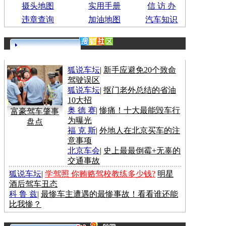
摄头地图
实用手册
信 访 办
违章查询
加油地图
汽车知识
更多>>
狐说车坛
|
新手应避免20个致命
驾驶误区
狐说车坛
|
抠门老外总结的省油
10大招
奥 德 赛
|
惨痛！十大最能毁车行
富豪驾车肇事
为曝光
盘点
福 克 斯
|
外地人在北京买车的注
意事项
北京车会
|
史上最最倒霉+无辜的
交通事故
狐说车坛
|
学驾照 你贿赂驾校教练多少钱?
明星
酒后驾车丑态
科 鲁 兹
|
最惨车主遭遇的最惨事故！看看谁还能
比我惨？