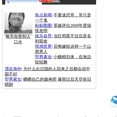
更多>>
焦点新闻
|
不要迷恋哥，哥只是
一个鬼
贴贴图图
|
英媒评出2009年度搞
怪发明
娱乐旮旯
|
当红明星不仅仅是名
每天在吞别人
利双收
口水
情感世界
|
后悔嫁给这样一个山
西男人
型男索女
|
小糖精归来，在海边
轻轻舞
漂在海外
|
为什么出过国的人回来之后都会说中
国不好
型男索女
|
晒晒自己的旗袍照
暴雨过后天空依旧
晴朗