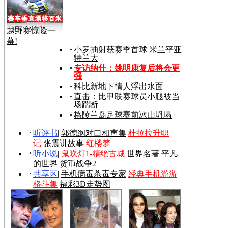
越野赛惊险一
幕!
小罗抽射获赛季首球 米兰平亚
特兰大
专访纳什：姚明康复后将会更
强
科比新地下情人浮出水面
直击：比甲联赛球员小腿被当
场踹断
格陵兰岛足球赛前冰山坍塌
听评书
|
郭德纲对口相声集
杜拉拉升职
记
张震讲故事
红楼梦
听小说
|
鬼吹灯1-精绝古城
世界名著
平凡
的世界
货币战争2
共享区
|
手机病毒杀毒专家
经典手机游游
格斗集
福彩3D走势图