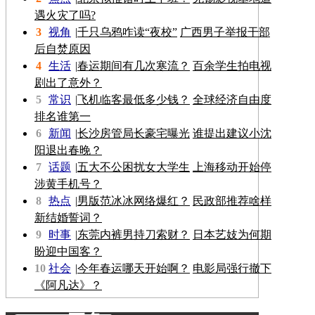
遇火灾了吗?
3
视角
|
千只乌鸦咋读“夜校”
广西男子举报干部
后自焚原因
4
生活
|
春运期间有几次寒流？
百余学生拍电视
剧出了意外？
5
常识
|
飞机临客最低多少钱？
全球经济自由度
排名谁第一
6
新闻
|
长沙房管局长豪宅曝光
谁提出建议小沈
阳退出春晚？
7
话题
|
五大不公困扰女大学生
上海移动开始停
涉黄手机号？
8
热点
|
男版范冰冰网络爆红？
民政部推荐啥样
新结婚誓词？
9
时事
|
东莞内裤男持刀索财？
日本艺妓为何期
盼迎中国客？
10
社会
|
今年春运哪天开始啊？
电影局强行撤下
《阿凡达》？