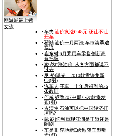
网游展最上镜
女孩
车夫
|
油价疯涨0.48元 还让不让
开车
翟勤
|
油价一月两涨 车市淡季遭
寒流
崔东树
|
6月乘用车零售创新高
有把握
凌 然
|
"涨油价"从各方面都说不
过去
罗 裕
|
曝光：2010款雪铁龙新
C3(图)
汽车人
|
开车二十年后得到的26
条教训
何威
|
标致207中期小改款将发
布(图)
古清生
|
石油可以把中国经济打
垮吗?
武 跃
|
仰融重现江湖是正道还是
闹剧
车是非
|
奔驰新E级敞篷车型曝
光(图)