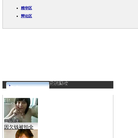
精华区
辩论区
更多>>
因欠钱被拍全
裸视频