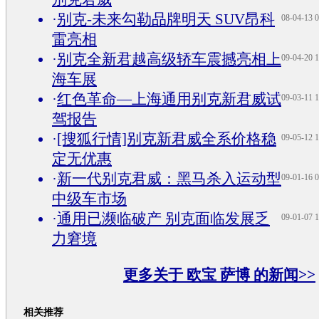
·
别克-未来勾勒品牌明天 SUV昂科
08-04-13 0
雷亮相
·
别克全新君越高级轿车震撼亮相上
09-04-20 1
海车展
·
红色革命—上海通用别克新君威试
09-03-11 1
驾报告
·
[搜狐行情]别克新君威全系价格稳
09-05-12 1
定无优惠
·
新一代别克君威：黑马杀入运动型
09-01-16 0
中级车市场
·
通用已濒临破产 别克面临发展乏
09-01-07 1
力窘境
更多关于
欧宝 萨博
的新闻>>
相关推荐