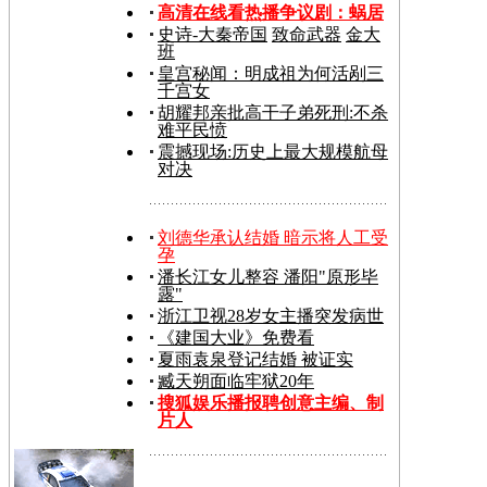
高清在线看热播争议剧：
蜗居
史诗-大秦帝国
致命武器
金大
班
皇宫秘闻：明成祖为何活剐三
千宫女
胡耀邦亲批高干子弟死刑:不杀
难平民愤
震撼现场:历史上最大规模航母
对决
刘德华承认结婚 暗示将人工受
孕
潘长江女儿整容 潘阳"原形毕
露"
浙江卫视28岁女主播突发病世
《建国大业》免费看
夏雨袁泉登记结婚 被证实
臧天朔面临牢狱20年
搜狐娱乐播报聘创意主编、制
片人