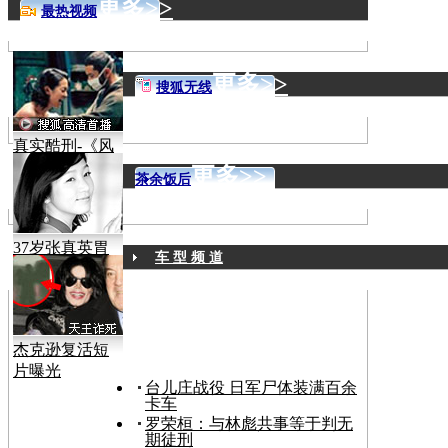
更多>>
最热视频
更多>>
搜狐无线
真实酷刑-《风
声》
更多>>
茶余饭后
37岁张真英胃
车 型 频 道
癌病逝
杰克逊复活短
片曝光
台儿庄战役 日军尸体装满百余
卡车
罗荣桓：与林彪共事等于判无
期徒刑