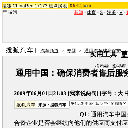
搜狐
ChinaRen
17173
焦点房地
产
搜狗
新闻
-
体育
-
S
-
娱乐
-
V
-
汽车频道
>
专题
>
通用汽车破产保护
>
实用工具
更
搜狗输
影视查
通用中国：确保消费者售后服
入法
询
搜狗浏
TV节
览器
目单
在线音
图片欣
乐盒
赏
2009年06月01日21:03
[
我来说两句
] [字号：
大
来源：
搜狐汽车
Q1:
通用汽车中国
合资企业是否会继续向他们的供应商支付