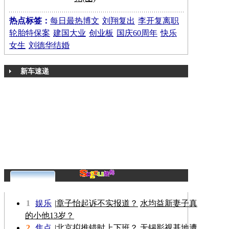
热点标签：
每日最热博文
刘翔复出
李开复离职
轮胎特保案
建国大业
创业板
国庆60周年
快乐
女生
刘德华结婚
新车速递
更多>>
1
娱乐
|
章子怡起诉不实报道？
水均益新妻子真
的小他13岁？
2
焦点
|
北京拟推错时上下班？
无锡影视基地遭