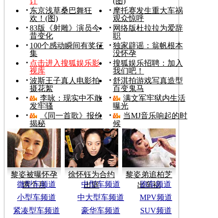
计
(图)
东京浅草桑巴舞狂
摩托赛发生重大车祸
欢！(图)
观众惊呼
83版《射雕》演员今
网络版杜拉拉为爱辞
昔变化
职
100个感动瞬间有奖征
独家辟谣：翁帆根本
集
没怀孕
点击进入搜狐娱乐影
搜狐娱乐招聘：加入
视库
我们吧！
波斯王子真人电影拍
舒淇拍游戏写真造型
摄花絮
百变鬼马
李咏：现实中不敢
满文军牢狱内生活
发牢骚
曝光
《同一首歌》报价
当MJ音乐响起的时
揭秘
候
黎姿被曝怀孕
徐怀钰为合约
黎姿弟追柏芝
微型车频道
中型车频道
跑车频道
两个月
出庭
出车祸
小型车频道
中大型车频道
MPV频道
紧凑型车频道
豪华车频道
SUV频道