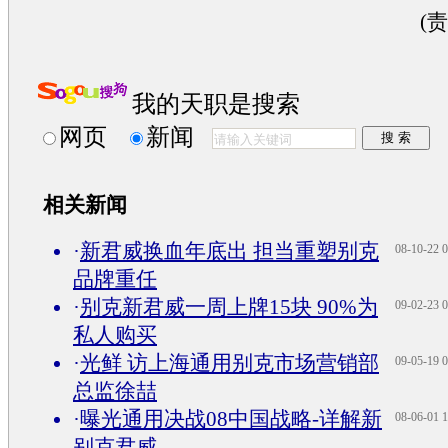
(
我的天职是搜索
网页
新闻
相关新闻
·
新君威换血年底出 担当重塑别克
08-10-22 0
品牌重任
·
别克新君威一周上牌15块 90%为
09-02-23 0
私人购买
·
光鲜 访上海通用别克市场营销部
09-05-19 0
总监徐喆
·
曝光通用决战08中国战略-详解新
08-06-01 1
别克君威