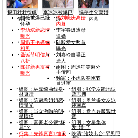
揭田壮壮徐帆
李冰冰被爆已
揭秘生父离婚
赵薇被爆已经
揭刘晓庆离婚
情史
婚
内幕
怀孕
内幕
李幼斌新恋情
李宇春爆遭母
曝光
逼婚
周迅王艳婆媳
陆毅爱女照首
相见
曝光
圣诞节明信片
刘嘉玲自曝正
八折
造人
陈好新男友被
组图：周迅狂笑避分
手传闻
曝光
独家：小虎队春晚节
目过审
组图：林嘉绮曲线身
组图：张学友跪地认
材吸睛
曾志伟
组图：陈冠希姐姐恋
组图：奥兰多女友泳
情曝光
装写真
组图：当众激吻的明
组图：盘点各版观世
星情侣
音
组图：富豪老公很“杯
组图：女星集体
具”？
发“婚”了
征集！先锋真言T恤设
晚清“雏妓出台”罕见照