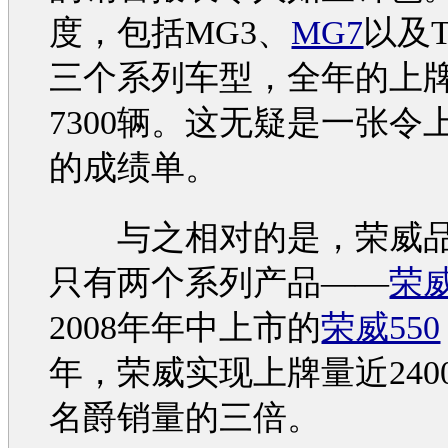
度，包括
MG3
、
MG7
以及
三个系列
车型
，全年的上
7300辆。这无疑是一张令
的成绩单。
与之相对的是，
荣威
只有两个系列产品——
荣威
2008年年中上市的
荣威550
年，
荣威
实现上牌量近240
名爵
销量的三倍。