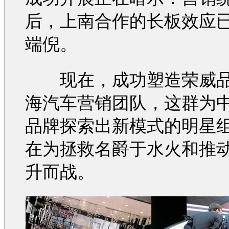
后，上南合作的长板效应
端倪。
现在，成功塑造
荣威
海汽车
营销
团队，这群为
品牌探索出新模式的明星
在为拯救
名爵
于水火和推
升而战。