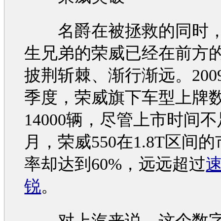
名爵
在被拯救的同时
生兄弟的
荣威
已经在前方
披荆斩棘、渐行渐远。200
季度，
荣威
旗下
车型
上牌
14000辆，尽管上市时间不
月，
荣威550
在1.8T区间
率却达到60%，远远超过
锐
。
对上汽来说，这个数字