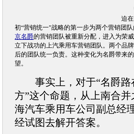
迫在
初“
营销
统一”战略的第一步为两个
营销
团队
京名爵
的
营销
团队被重新分配，进入为
荣
立下战功的上汽乘用车
营销
团队。两个品
后的团队统一负责。这种变化为
名爵
带来
望。
事实上，对于“
名爵
路
方”这个命题，从上南合并
海汽车
乘用车公司副总经
经试图去解开答案。