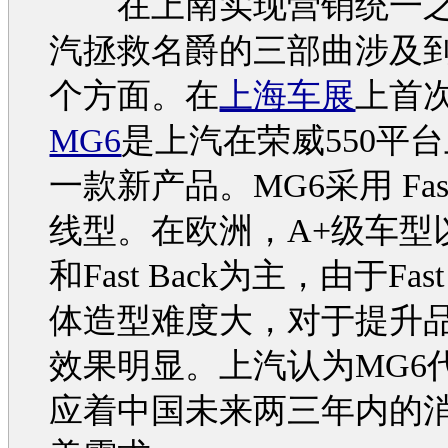
在上南实现
营销
统一
汽拯救
名爵
的三部曲涉及
个方面。在
上海车展
上首
MG6
是上汽在
荣威550
平台
一款新产品。
MG6
采用 Fas
线型。在欧洲，A+级
车型
和Fast Back为主，由于Fast
体造型难度大，对于提升
效果明显。上汽认为
MG6
应着中国未来两三年内的