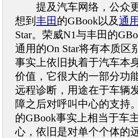
提及
汽车
网络，公众
想到
丰田
的GBook以及
通
Star。
荣威N1
与
丰田
的GB
通用
的On Star将有本质
事实上依旧执着于
汽车
本
价值，它很大的一部分功
远程诊断，用途在于车辆
障之后对呼叫中心的支持
的GBook事实上相当于车
心，依旧是对单个个体的