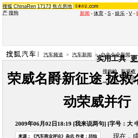
搜狐
ChinaRen
17173
焦点房地
产
搜狗
新闻
-
体育
-
S
-
娱乐
-
V
-
汽车频道
>
汽车新闻
>
自主企业新闻
实用工具
更
搜狗输
影视查
荣威名爵新征途 拯救
入法
询
搜狗浏
TV节
览器
目单
在线音
图片欣
动荣威并行
乐盒
赏
2009年06月02日18:19
[
我来说两句
] [字号：
大
现在，成
来源：
《汽车商业评论》杂志
作者：邱灿