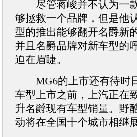
尽管蒋峻并不认为一
够拯救一个品牌，但是他
型
的推出能够翻开
名爵
新
并且
名爵
品牌对
新车型
的
迫在眉睫。
MG6
的上市还有待时
车型
上市之前，上汽正在
升
名爵
现有
车型
销量。野
动将在全国十个城市相继