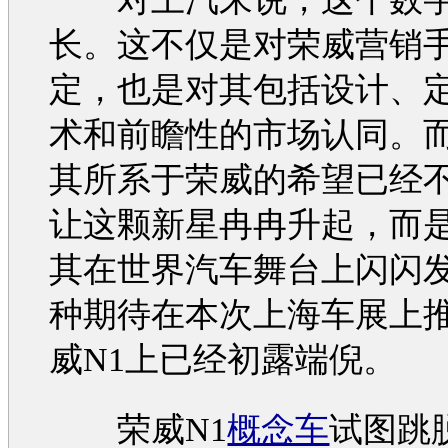
长。这不仅是对
荣威
营销
定，也是对其包括设计、
术和前瞻性的市场认同。
其所系于
荣威
的希望已经
让这颗新星冉冉升起，而
其在世界
汽车
舞台上闪闪
种期待在本次
上海车展
上
威N1
上已经初露端倪。
荣威N1
概念车
试图跳