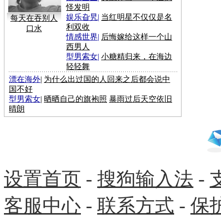
怪发明
娱乐旮旯
|
当红明星不仅仅是名
每天在吞别人
利双收
口水
情感世界
|
后悔嫁给这样一个山
西男人
型男索女
|
小糖精归来，在海边
轻轻舞
漂在海外
|
为什么出过国的人回来之后都会说中
国不好
型男索女
|
晒晒自己的旗袍照
暴雨过后天空依旧
晴朗
设置首页
-
搜狗输入法
-
客服中心
-
联系方式
-
保