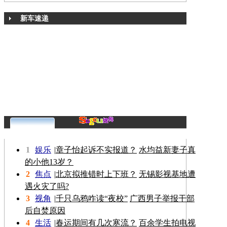
新车速递
更多>>
1
娱乐
|
章子怡起诉不实报道？
水均益新妻子真
的小他13岁？
2
焦点
|
北京拟推错时上下班？
无锡影视基地遭
遇火灾了吗?
3
视角
|
千只乌鸦咋读“夜校”
广西男子举报干部
后自焚原因
4
生活
|
春运期间有几次寒流？
百余学生拍电视