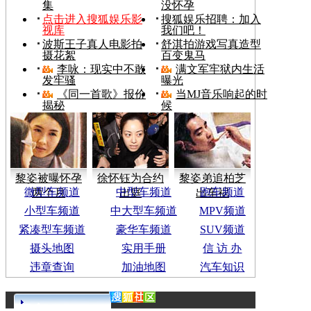
集
没怀孕
点击进入搜狐娱乐影
搜狐娱乐招聘：加入
视库
我们吧！
波斯王子真人电影拍
舒淇拍游戏写真造型
摄花絮
百变鬼马
李咏：现实中不敢
满文军牢狱内生活
发牢骚
曝光
《同一首歌》报价
当MJ音乐响起的时
揭秘
候
黎姿被曝怀孕
徐怀钰为合约
黎姿弟追柏芝
微型车频道
中型车频道
跑车频道
两个月
出庭
出车祸
小型车频道
中大型车频道
MPV频道
紧凑型车频道
豪华车频道
SUV频道
摄头地图
实用手册
信 访 办
违章查询
加油地图
汽车知识