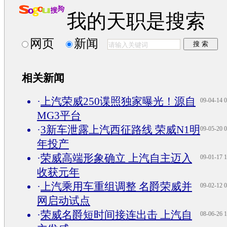
我的天职是搜索
网页
新闻
相关新闻
·
上汽荣威250谍照独家曝光！源自
09-04-14 0
MG3平台
·
3新车泄露上汽西征路线 荣威N1明
09-05-20 0
年投产
·
荣威高端形象确立 上汽自主迈入
09-01-17 1
收获元年
·
上汽乘用车重组调整 名爵荣威并
09-02-12 0
网启动试点
·
荣威名爵短时间接连出击 上汽自
08-06-26 1