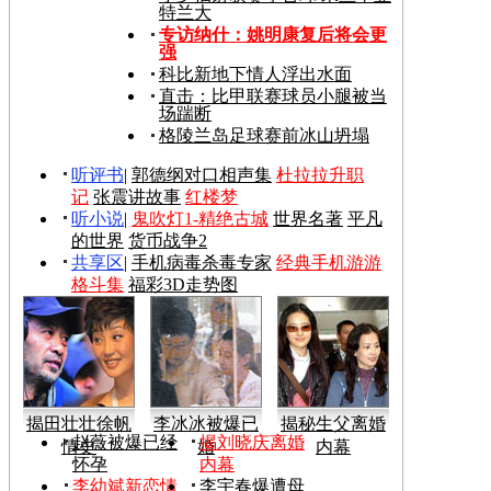
特兰大
专访纳什：姚明康复后将会更
强
科比新地下情人浮出水面
直击：比甲联赛球员小腿被当
场踹断
格陵兰岛足球赛前冰山坍塌
听评书
|
郭德纲对口相声集
杜拉拉升职
记
张震讲故事
红楼梦
听小说
|
鬼吹灯1-精绝古城
世界名著
平凡
的世界
货币战争2
共享区
|
手机病毒杀毒专家
经典手机游游
格斗集
福彩3D走势图
揭田壮壮徐帆
李冰冰被爆已
揭秘生父离婚
赵薇被爆已经
揭刘晓庆离婚
情史
婚
内幕
怀孕
内幕
李幼斌新恋情
李宇春爆遭母