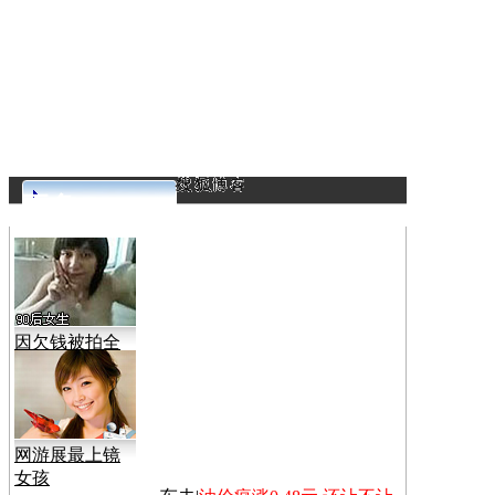
更多>>
因欠钱被拍全
裸视频
网游展最上镜
女孩