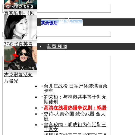
真实酷刑-《风
声》
更多>>
茶余饭后
37岁张真英胃
车 型 频 道
癌病逝
杰克逊复活短
片曝光
台儿庄战役 日军尸体装满百余
卡车
罗荣桓：与林彪共事等于判无
期徒刑
高清在线看热播争议剧：
蜗居
史诗-大秦帝国
致命武器
金大
班
皇宫秘闻：明成祖为何活剐三
千宫女