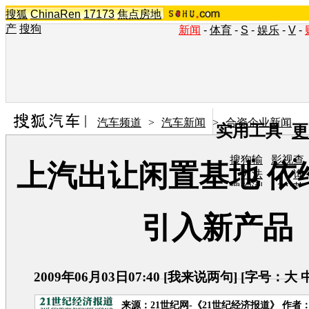
搜狐
ChinaRen
17173
焦点房地
产
搜狗
新闻
-
体育
-
S
-
娱乐
-
V
-
汽车频道
>
汽车新闻
>
合资企业新闻
实用工具
更
搜狗输
影视查
上汽出让闲置基地 依
入法
询
搜狗浏
TV节
览器
目单
在线音
图片欣
引入新产品
乐盒
赏
2009年06月03日07:40
[
我来说两句
] [字号：
大
来源：
21世纪网-《21世纪经济报道》
作者