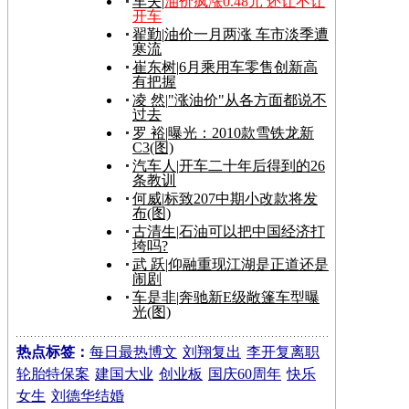
车夫
|
油价疯涨0.48元 还让不让
开车
翟勤
|
油价一月两涨 车市淡季遭
寒流
崔东树
|
6月乘用车零售创新高
有把握
凌 然
|
"涨油价"从各方面都说不
过去
罗 裕
|
曝光：2010款雪铁龙新
C3(图)
汽车人
|
开车二十年后得到的26
条教训
何威
|
标致207中期小改款将发
布(图)
古清生
|
石油可以把中国经济打
垮吗?
武 跃
|
仰融重现江湖是正道还是
闹剧
车是非
|
奔驰新E级敞篷车型曝
光(图)
热点标签：
每日最热博文
刘翔复出
李开复离职
轮胎特保案
建国大业
创业板
国庆60周年
快乐
女生
刘德华结婚