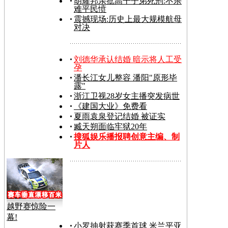
胡耀邦亲批高干子弟死刑:不杀
难平民愤
震撼现场:历史上最大规模航母
对决
刘德华承认结婚 暗示将人工受
孕
潘长江女儿整容 潘阳"原形毕
露"
浙江卫视28岁女主播突发病世
《建国大业》免费看
夏雨袁泉登记结婚 被证实
臧天朔面临牢狱20年
搜狐娱乐播报聘创意主编、制
片人
越野赛惊险一
幕!
小罗抽射获赛季首球 米兰平亚