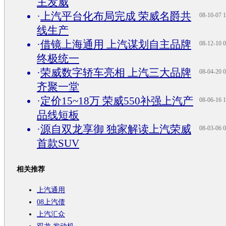
主发威
·
上汽平台化布局完成 荣威名爵共
08-10-07 1
线生产
·
借镜上海通用 上汽谋划自主品牌
08-12-10 0
终极统一
·
荣威数字轿车亮相 上汽三大品牌
08-04-20 0
齐聚一堂
·
定价15~18万 荣威550补强上汽产
08-06-16 1
品线短板
·
源自双龙享御 独家解读上汽荣威
08-03-06 0
首款SUV
相关推荐
上汽通用
08上汽债
上汽汇众