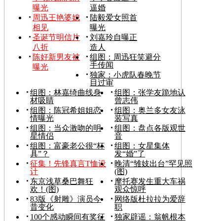
曝光
逼婚
周迅王艳婆媳
陆毅爱女照首
相见
曝光
圣诞节明信片
刘嘉玲自曝正
八折
造人
陈好新男友被
组图：周迅狂笑避分
手传闻
曝光
独家：小虎队春晚节
目过审
组图：林嘉绮曲线身
组图：张学友跪地认
材吸睛
曾志伟
组图：陈冠希姐姐恋
组图：奥兰多女友泳
情曝光
装写真
组图：当众激吻的明
组图：盘点各版观世
星情侣
音
组图：富豪老公很“杯
组图：女星集体
具”？
发“婚”了
征集！先锋真言T恤设
晚清“雏妓出台”罕见照
计
(图)
东京浅草桑巴舞狂
摩托赛发生重大车祸
欢！(图)
观众惊呼
83版《射雕》演员今
网络版杜拉拉为爱辞
昔变化
职
100个感动瞬间有奖征
独家辟谣：翁帆根本