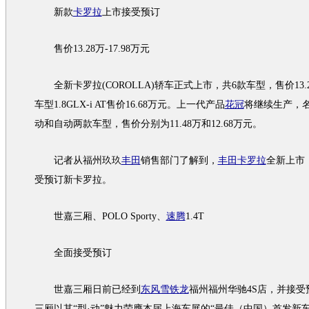
新款
卡罗拉
上市接受预订
售价13.28万-17.98万元
全
新卡罗拉
(
COROLLA
)轿车正式上市，共6款
车型
，售价13.
车型
1.8GLX-i AT售价16.68万元。上一代产品
花冠
将继续生产，
动和自动两款
车型
，售价分别为11.48万和12.68万元。
记者从福州玖玖
丰田
销售部门了解到，
丰田卡罗拉
全新上市
受预订
新卡罗拉
。
世嘉三厢
、
POLO
Sporty、
速腾
1.4T
全面接受预订
世嘉三厢
日前已经到
东风雪铁龙
福州福州华驰4S店，并接受
三厢
以其“型·动”魅力荣膺本届
上海车展
的“最佳（中国）首发
新