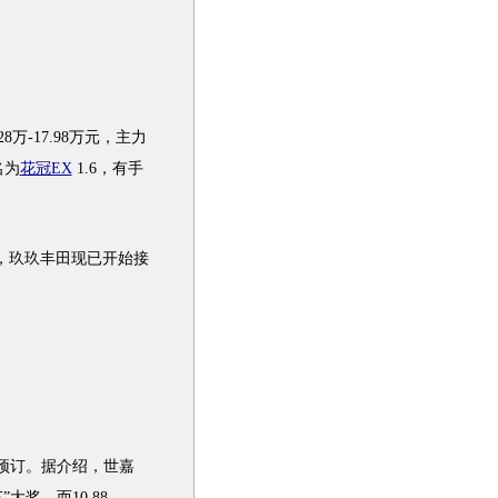
28万-17.98万元，主力
名为
花冠EX
1.6，有手
，玖玖
丰田
现已开始接
预订。据介绍，
世嘉
车
”大奖，而10.88