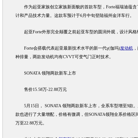
作为
起亚
家族创立家族新面貌的首款
车型
，
Forte
福瑞迪
蕴含
计和产品技术力量。这款车预计于6月中旬登陆福州金洋车行。
起亚
Forte
外形完全颠覆之前
起亚
车型
的圆润外观，设计风格继
Forte
会搭载代表
起亚
最新技术水平的新一代γ(伽玛)
发动机
，
种排量，两款
发动机
均有CVVT可变气门正时技术。
SONATA
领翔
两款
新车
上市
售价15.58万-22.88万元
5月15日，
SONATA
领翔
两款
新车
上市，全系
车型
增至9款
款也进行了大量增配，价格有微调，但
SONATA
领翔
全系价格区间
万至22.88万元。