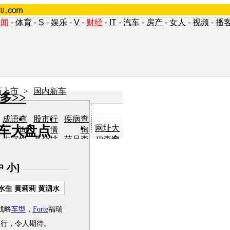
新闻
-
体育
-
S
-
娱乐
-
V
-
财经
-
IT
-
汽车
-
房产
-
女人
-
视频
-
播
新上市
>
国内新车
多>>
成语查
股市行
疾病查
新车大盘点
网址大
询
情
询
全
生字快
基金排
药品查
IP查询
认
行
询
单词翻
车型查
女人宝
小说阅
译
询
典
读
中
小
]
水生 黄莉莉 黄泗水
战略
车型
，
Forte
福瑞
车行，令人期待。