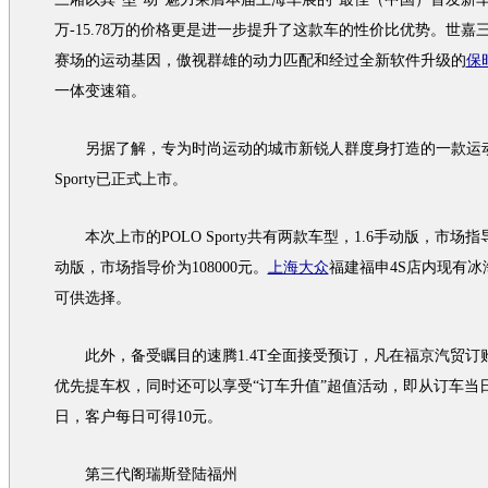
万-15.78万的价格更是进一步提升了这款车的性价比优势。
世嘉
赛场的运动基因，傲视群雄的动力匹配和经过全新软件升级的
保
一体
变速箱
。
另据了解，专为时尚运动的城市新锐人群度身打造的一款运
Sporty已正式上市。
本次上市的
POLO
Sporty共有两款
车型
，1.6手动版，市场指导
动版，市场指导价为108000元。
上海大众
福建福申4S店内现有
可供选择。
此外，备受瞩目的
速腾
1.4T全面接受预订，凡在福京汽贸
优先提车权，同时还可以享受“订车升值”超值活动，即从订车当
日，客户每日可得10元。
第三代
阁瑞斯
登陆福州