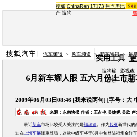
搜狐
ChinaRen
17173
焦点房地
产
搜狗
汽车频道
>
购车频道
>
新车资讯
>
最
实用工具
更
搜狗输
影视查
6月新车耀人眼 五六月份上市
入法
询
搜狗浏
TV节
览器
目单
在线音
图片欣
乐盒
赏
2009年06月03日08:46
[
我来说两句
] [字号：
大
来源：
东南快报
作者：王占艳 吴婕妮 吴欣 卢
最近
新车
市场比较受人关注的是
福瑞迪
。作为
起亚
新世代的
迪
在
上海车展
隆重登场，这款中级车将于6月中旬登陆福州金洋