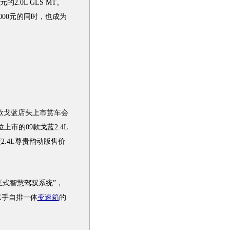
万元的2.0L GLS MT。
000元的同时，也成为
款
戈蓝
店头上市赏车会
上市的09款
戈蓝
2.4L
蓝
2.4L尊贵韵动版售价
交互式智慧驾驭系统”，
DE手自排一体
变速箱
的