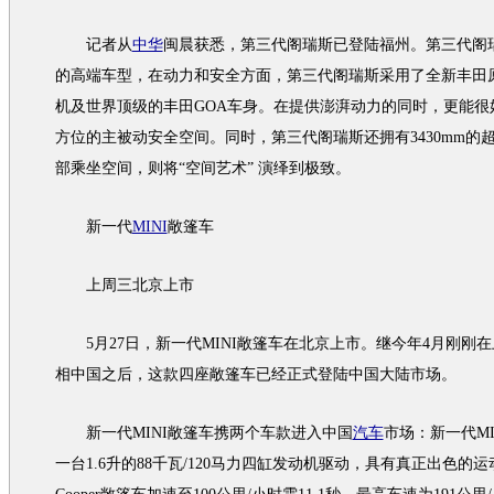
记者从
中华
闽晨获悉，第三代
阁瑞斯
已登陆福州。第三代
阁
的高端
车型
，在动力和安全方面，第三代
阁瑞斯
采用了全新
丰田
机
及世界顶级的
丰田
GOA车身。在提供澎湃动力的同时，更能很
方位的主被动安全空间。同时，第三代
阁瑞斯
还拥有3430mm
部乘坐空间，则将“空间艺术” 演绎到极致。
新一代
MINI
敞篷车
上周三北京上市
5月27日，新一代
MINI
敞篷车在北京上市。继今年4月刚刚在
相中国之后，这款四座敞篷车已经正式登陆中国大陆市场。
新一代
MINI
敞篷车携两个车款进入中国
汽车
市场：新一代
MI
一台1.6升的88千瓦/120马力四缸
发动机
驱动，具有真正出色的运