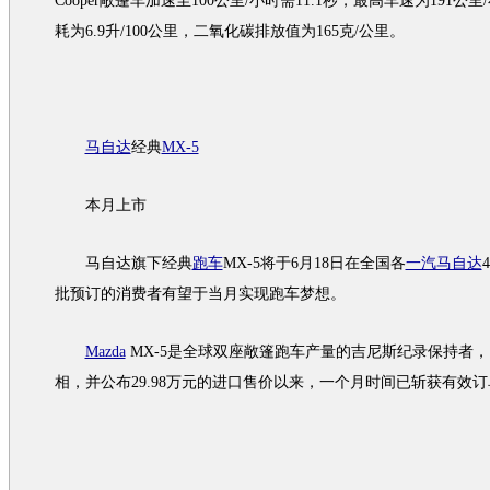
Cooper
敞篷车加速至100公里/小时需11.1秒，最高车速为191公
耗为6.9升/100公里，二氧化碳排放值为165克/公里。
马自达
经典
MX-5
本月上市
马自达
旗下经典
跑车
MX-5
将于6月18日在全国各
一汽马自达
批预订的消费者有望于当月实现
跑车
梦想。
Mazda
MX-5
是全球双座敞篷
跑车
产量的吉尼斯纪录保持者，
相，并公布29.98万元的进口售价以来，一个月时间已斩获有效订单