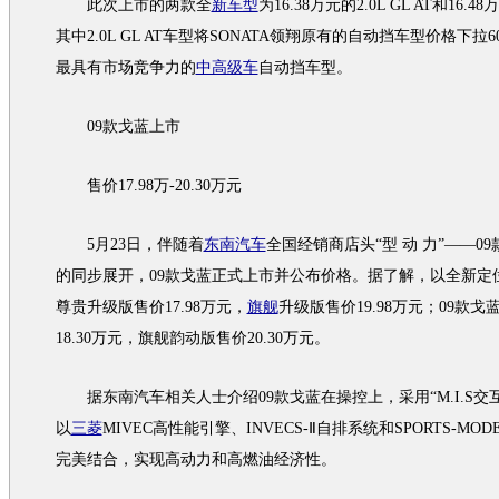
此次上市的两款全
新车型
为16.38万元的2.0L GL AT和16.48
其中2.0L GL AT
车型
将
SONATA
领翔
原有的自动挡
车型
价格下拉6
最具有市场竞争力的
中高级车
自动挡
车型
。
09款
戈蓝
上市
售价17.98万-20.30万元
5月23日，伴随着
东南汽车
全国经销商店头“型 动 力”——09
的同步展开，09款
戈蓝
正式上市并公布价格。据了解，以全新定位
尊贵升级版售价17.98万元，
旗舰
升级版售价19.98万元；09款
戈
18.30万元，
旗舰
韵动版售价20.30万元。
据
东南汽车
相关人士介绍09款
戈蓝
在操控上，采用“M.I.S
以
三菱
MIVEC高性能引擎、INVECS-Ⅱ自排系统和SPORTS-MO
完美结合，实现高动力和高燃油经济性。