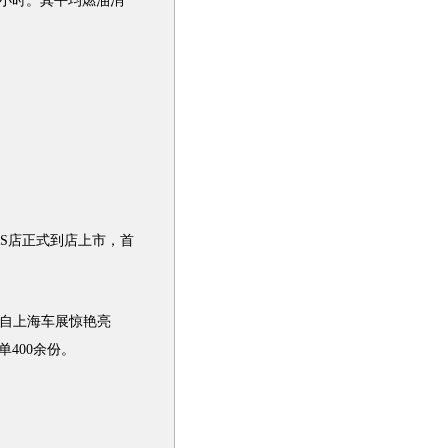
里/小时。其平均燃油消
4S店正式到店上市，首
自
上海车展
惊艳亮
400余份。