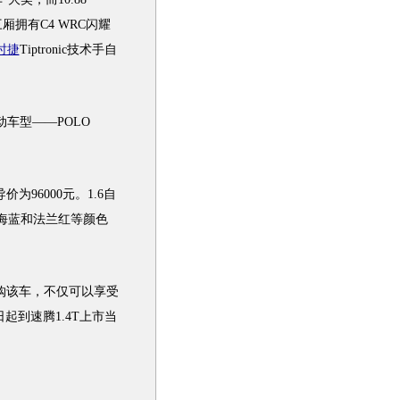
三厢
拥有C4 WRC闪耀
时捷
Tiptronic技术手自
动
车型
——
POLO
价为96000元。1.6自
冰海蓝和法兰红等颜色
订购该车，不仅可以享受
日起到
速腾
1.4T上市当