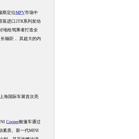
瑞斯
定位
MPV
市场中
原装进口2TR系列
发动
好地给驾乘者打造全
的超长轴距， 其超大的内
上海国际车展首次亮
NI
Cooper
敞篷车通过
动素质。新一代
MINI