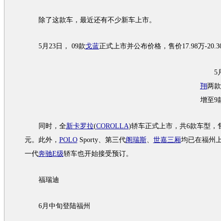
除了这款车，最近还有不少
新车
上市。
5月23日， 09款
戈蓝
正式上市并公布价格，售价17.98万-20.
5月
翔
两款
增至9
同时，全
新卡罗拉
(
COROLLA
)轿车正式上市，共6款
车型
，售
元。此外，
POLO
Sporty、第三代
阁瑞斯
、
世嘉三厢
均已在福州
一代
奔驰E级
轿车也开始接受预订。
福瑞迪
6月中旬登陆福州