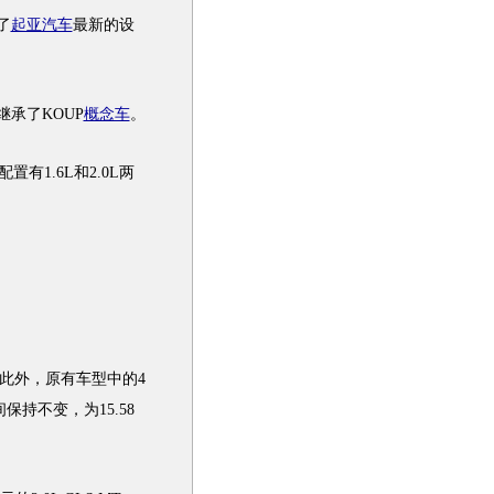
了
起亚汽车
最新的设
承了KOUP
概念车
。
配置有1.6L和2.0L两
。此外，原有
车型
中的4
保持不变，为15.58