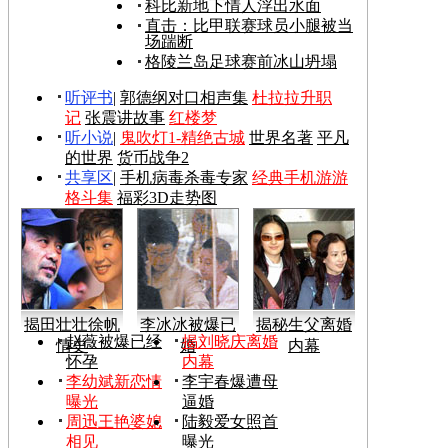
科比新地下情人浮出水面
直击：比甲联赛球员小腿被当
场踹断
格陵兰岛足球赛前冰山坍塌
听评书
|
郭德纲对口相声集
杜拉拉升职
记
张震讲故事
红楼梦
听小说
|
鬼吹灯1-精绝古城
世界名著
平凡
的世界
货币战争2
共享区
|
手机病毒杀毒专家
经典手机游游
格斗集
福彩3D走势图
揭田壮壮徐帆
李冰冰被爆已
揭秘生父离婚
赵薇被爆已经
揭刘晓庆离婚
情史
婚
内幕
怀孕
内幕
李幼斌新恋情
李宇春爆遭母
曝光
逼婚
周迅王艳婆媳
陆毅爱女照首
相见
曝光