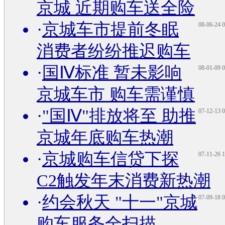
京城 近期购车送全险
·
京城车市提前冬眠
08-06-24 0
消费者纷纷推迟购车
·
国Ⅳ标准 暂未影响
08-01-09 0
京城车市 购车需谨慎
·
"国Ⅳ"排放将至 助推
07-12-13 0
京城年底购车热潮
·
京城购车信贷下探
07-11-26 1
C2触发年末消费新热潮
·
约会秋天 "十一"京城
07-09-18 0
购车服务全扫描