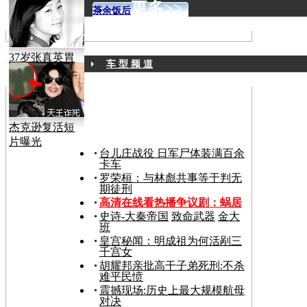
声》
更多>>
茶余饭后
37岁张真英胃
车 型 频 道
癌病逝
杰克逊复活短
片曝光
台儿庄战役 日军尸体装满百余
卡车
罗荣桓：与林彪共事等于判无
期徒刑
高清在线看热播争议剧：
蜗居
史诗-大秦帝国
致命武器
金大
班
皇宫秘闻：明成祖为何活剐三
千宫女
胡耀邦亲批高干子弟死刑:不杀
难平民愤
震撼现场:历史上最大规模航母
对决