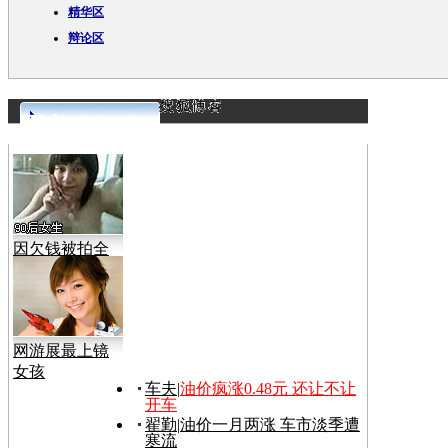
精华区
辩论区
更多>>
因欠钱被拍全
裸视频
网游展最上镜
女孩
车夫
|
油价疯涨0.48元 还让不让
开车
翟勤
|
油价一月两涨 车市淡季遭
寒流