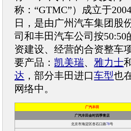
称：“GTMC”）成立于200
日，是由广州
汽车
集团股
司和
丰田汽车
公司按50:5
资建设、经营的合资整车
要产品：
凯美瑞
、
雅力士
达
，部分
丰田
进口
车型
也
网络中。
广汽丰田
广汽丰田金时四季青店
北京市海淀区杏石口路
78
号