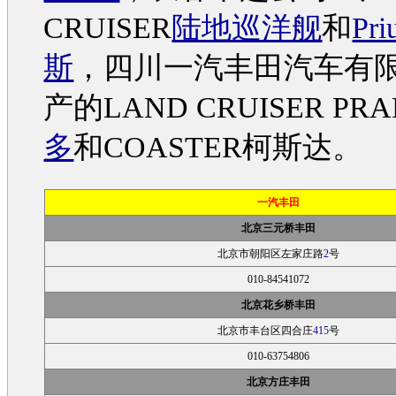
CRUISER
陆地巡洋舰
和
Pri
斯
，四川
一汽丰田
汽车
有
产的LAND CRUISER PR
多
和COASTER柯斯达。
一汽丰田
北京三元桥丰田
北京市朝阳区左家庄路
2
号
010-84541072
北京花乡桥丰田
北京市丰台区四合庄
415
号
010-63754806
北京方庄丰田