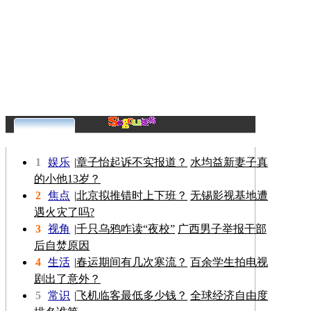
更多>>
1
娱乐
|
章子怡起诉不实报道？
水均益新妻子真
的小他13岁？
2
焦点
|
北京拟推错时上下班？
无锡影视基地遭
遇火灾了吗?
3
视角
|
千只乌鸦咋读“夜校”
广西男子举报干部
后自焚原因
4
生活
|
春运期间有几次寒流？
百余学生拍电视
剧出了意外？
5
常识
|
飞机临客最低多少钱？
全球经济自由度