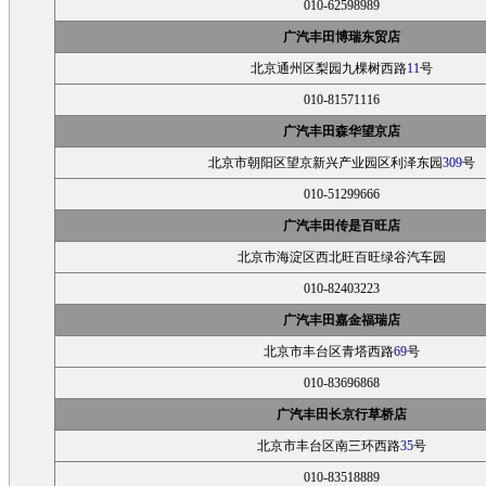
010-62598989
广汽丰田博瑞东贸店
北京通州区梨园九棵树西路
11
号
010-81571116
广汽丰田森华望京店
北京市朝阳区望京新兴产业园区利泽东园
309
号
010-51299666
广汽丰田传是百旺店
北京市海淀区西北旺百旺绿谷汽车园
010-82403223
广汽丰田嘉金福瑞店
北京市丰台区青塔西路
69
号
010-83696868
广汽丰田长京行草桥店
北京市丰台区南三环西路
35
号
010-83518889