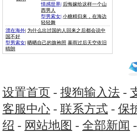
情感世界
|
后悔嫁给这样一个山
西男人
型男索女
|
小糖精归来，在海边
轻轻舞
漂在海外
|
为什么出过国的人回来之后都会说中
国不好
型男索女
|
晒晒自己的旗袍照
暴雨过后天空依旧
晴朗
设置首页
-
搜狗输入法
-
客服中心
-
联系方式
-
保
绍
-
网站地图
-
全部新闻