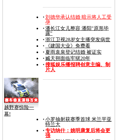
刘德华承认结婚 暗示将人工受
孕
潘长江女儿整容 潘阳"原形毕
露"
浙江卫视28岁女主播突发病世
《建国大业》免费看
夏雨袁泉登记结婚 被证实
臧天朔面临牢狱20年
搜狐娱乐播报聘创意主编、制
片人
越野赛惊险一
幕!
小罗抽射获赛季首球 米兰平亚
特兰大
专访纳什：姚明康复后将会更
强