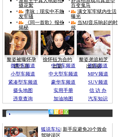
波斯王子真人电影拍
舒淇拍游戏写真造型
摄花絮
百变鬼马
李咏：现实中不敢
满文军牢狱内生活
发牢骚
曝光
《同一首歌》报价
当MJ音乐响起的时
揭秘
候
黎姿被曝怀孕
徐怀钰为合约
黎姿弟追柏芝
微型车频道
中型车频道
跑车频道
两个月
出庭
出车祸
小型车频道
中大型车频道
MPV频道
紧凑型车频道
豪华车频道
SUV频道
摄头地图
实用手册
信 访 办
违章查询
加油地图
汽车知识
更多>>
狐说车坛
|
新手应避免20个致命
驾驶误区