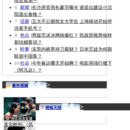
排名谁第一
6
新闻
|
长沙房管局长豪宅曝光
谁提出建议小沈
阳退出春晚？
7
话题
|
五大不公困扰女大学生
上海移动开始停
涉黄手机号？
8
热点
|
男版范冰冰网络爆红？
民政部推荐啥样
新结婚誓词？
9
时事
|
东莞内裤男持刀索财？
日本艺妓为何期
盼迎中国客？
10
社会
|
今年春运哪天开始啊？
电影局强行撤下
《阿凡达》？
更多>>
最热视频
更多>>
搜狐无线
真实酷刑-《风