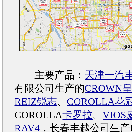
主要产品：
天津一汽
有限公司生产的
CROWN
REIZ
锐志
、
COROLLA
花冠
COROLLA
卡罗拉
、
VIOS
RAV4
，长春丰越公司生产L