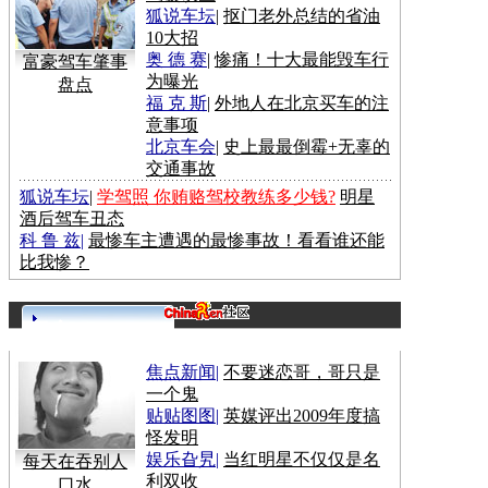
狐说车坛
|
抠门老外总结的省油
10大招
奥 德 赛
|
惨痛！十大最能毁车行
富豪驾车肇事
为曝光
盘点
福 克 斯
|
外地人在北京买车的注
意事项
北京车会
|
史上最最倒霉+无辜的
交通事故
狐说车坛
|
学驾照 你贿赂驾校教练多少钱?
明星
酒后驾车丑态
科 鲁 兹
|
最惨车主遭遇的最惨事故！看看谁还能
比我惨？
更多>>
焦点新闻
|
不要迷恋哥，哥只是
一个鬼
贴贴图图
|
英媒评出2009年度搞
怪发明
娱乐旮旯
|
当红明星不仅仅是名
每天在吞别人
利双收
口水