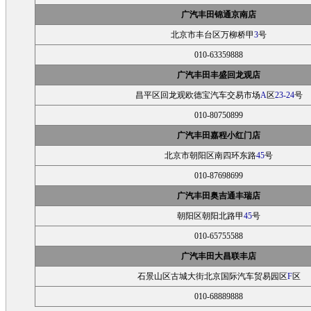
广汽丰田锦通京南店
北京市丰台区万柳桥甲
3
号
010-63359888
广汽丰田丰盛回龙观店
昌平区回龙观欧德宝汽车交易市场
A
区
23-24
号
010-80750899
广汽丰田嘉程小红门店
北京市朝阳区南四环东路
45
号
010-87698699
广汽丰田奥吉通丰瑞店
朝阳区朝阳北路甲
45
号
010-65755588
广汽丰田大昌联丰店
石景山区古城大街北京国际汽车贸易园区
F
区
010-68889888