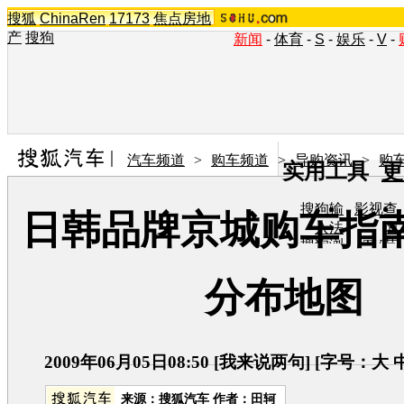
搜狐
ChinaRen
17173
焦点房地
产
搜狗
新闻
-
体育
-
S
-
娱乐
-
V
-
汽车频道
>
购车频道
>
导购资讯
>
购
实用工具
更
搜狗输
影视查
日韩品牌京城购车指南
入法
询
搜狗浏
TV节
览器
目单
在线音
图片欣
分布地图
乐盒
赏
2009年06月05日08:50
[
我来说两句
] [字号：
大
来源：
搜狐汽车
作者：田轲