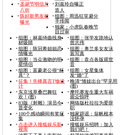
圣诞节明信片
刘嘉玲自曝正
八折
造人
陈好新男友被
组图：周迅狂笑避分
手传闻
曝光
独家：小虎队春晚节
目过审
组图：林嘉绮曲线身
组图：张学友跪地认
材吸睛
曾志伟
组图：陈冠希姐姐恋
组图：奥兰多女友泳
情曝光
装写真
组图：当众激吻的明
组图：盘点各版观世
星情侣
音
组图：富豪老公很“杯
组图：女星集体
具”？
发“婚”了
征集！先锋真言T恤设
晚清“雏妓出台”罕见照
计
(图)
东京浅草桑巴舞狂
摩托赛发生重大车祸
欢！(图)
观众惊呼
83版《射雕》演员今
网络版杜拉拉为爱辞
昔变化
职
100个感动瞬间有奖征
独家辟谣：翁帆根本
集
没怀孕
点击进入搜狐娱乐影
搜狐娱乐招聘：加入
视库
我们吧！