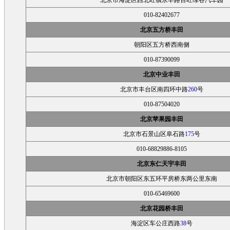
北京市海淀区西北旺镇永丰路百旺绿谷汽车园
010-82402677
北京五方桥丰田
朝阳区五方桥西南侧
010-87390099
北京中业丰田
北京市丰台区南四环中路
260
号
010-87504020
北京苹果园丰田
北京市石景山区阜石路
175
号
010-68829886-8105
北京东仁天宇丰田
北京市朝阳区东五环平房桥东
两公里
东南
010-65469600
北京花园桥丰田
海淀区车公庄西路
38
号