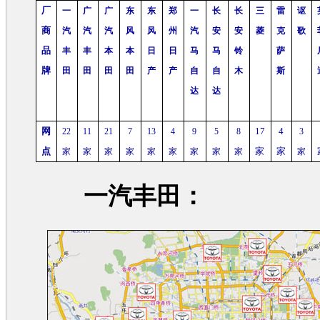
厂
一
广
广
东
东
郑
一
长
长
三
雷
讴
商
汽
汽
汽
风
风
州
汽
安
安
菱
克
歌
品
丰
丰
本
本
日
日
马
马
铃
萨
牌
田
田
田
田
产
产
自
自
木
斯
达
达
网
17
4
22
11
21
7
13
4
9
5
8
3
点
家
家
家
家
家
家
家
家
家
家
家
家
一汽丰田
：