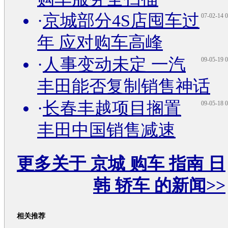
·
京城部分4S店囤车过
07-02-14 0
年 应对购车高峰
·
人事变动未定 一汽
09-05-19 0
丰田能否复制销售神话
·
长春丰越项目搁置
09-05-18 0
丰田中国销售减速
更多关于
京城 购车 指南 日
韩 轿车
的新闻>>
相关推荐