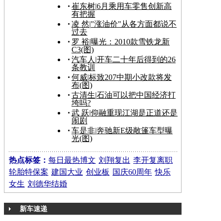
崔东树
|
6月乘用车零售创新高
有把握
凌 然
|
"涨油价"从各方面都说不
过去
罗 裕
|
曝光：2010款雪铁龙新
C3(图)
汽车人
|
开车二十年后得到的26
条教训
何威
|
标致207中期小改款将发
布(图)
古清生
|
石油可以把中国经济打
垮吗?
武 跃
|
仰融重现江湖是正道还是
闹剧
车是非
|
奔驰新E级敞篷车型曝
光(图)
热点标签：
每日最热博文
刘翔复出
李开复离职
轮胎特保案
建国大业
创业板
国庆60周年
快乐
女生
刘德华结婚
新车速递