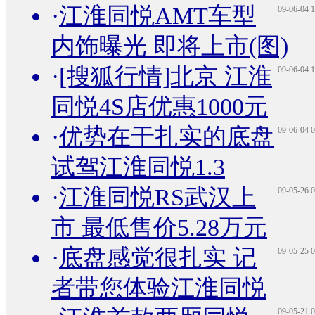
·
江淮同悦AMT车型
09-06-04 1
内饰曝光 即将上市(图)
·
[搜狐行情]北京 江淮
09-06-04 1
同悦4S店优惠1000元
·
优势在于扎实的底盘
09-06-04 0
试驾江淮同悦1.3
·
江淮同悦RS武汉上
09-05-26 0
市 最低售价5.28万元
·
底盘感觉很扎实 记
09-05-25 0
者带您体验江淮同悦
09-05-21 0