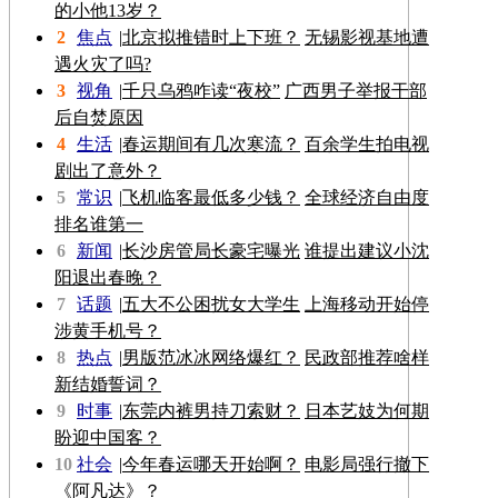
的小他13岁？
2
焦点
|
北京拟推错时上下班？
无锡影视基地遭
遇火灾了吗?
3
视角
|
千只乌鸦咋读“夜校”
广西男子举报干部
后自焚原因
4
生活
|
春运期间有几次寒流？
百余学生拍电视
剧出了意外？
5
常识
|
飞机临客最低多少钱？
全球经济自由度
排名谁第一
6
新闻
|
长沙房管局长豪宅曝光
谁提出建议小沈
阳退出春晚？
7
话题
|
五大不公困扰女大学生
上海移动开始停
涉黄手机号？
8
热点
|
男版范冰冰网络爆红？
民政部推荐啥样
新结婚誓词？
9
时事
|
东莞内裤男持刀索财？
日本艺妓为何期
盼迎中国客？
10
社会
|
今年春运哪天开始啊？
电影局强行撤下
《阿凡达》？