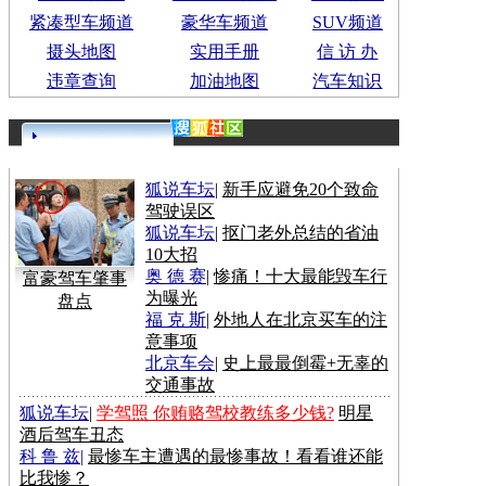
紧凑型车频道
豪华车频道
SUV频道
摄头地图
实用手册
信 访 办
违章查询
加油地图
汽车知识
更多>>
狐说车坛
|
新手应避免20个致命
驾驶误区
狐说车坛
|
抠门老外总结的省油
10大招
奥 德 赛
|
惨痛！十大最能毁车行
富豪驾车肇事
为曝光
盘点
福 克 斯
|
外地人在北京买车的注
意事项
北京车会
|
史上最最倒霉+无辜的
交通事故
狐说车坛
|
学驾照 你贿赂驾校教练多少钱?
明星
酒后驾车丑态
科 鲁 兹
|
最惨车主遭遇的最惨事故！看看谁还能
比我惨？