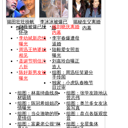
揭田壮壮徐帆
李冰冰被爆已
揭秘生父离婚
赵薇被爆已经
揭刘晓庆离婚
情史
婚
内幕
怀孕
内幕
李幼斌新恋情
李宇春爆遭母
曝光
逼婚
周迅王艳婆媳
陆毅爱女照首
相见
曝光
圣诞节明信片
刘嘉玲自曝正
八折
造人
陈好新男友被
组图：周迅狂笑避分
手传闻
曝光
独家：小虎队春晚节
目过审
组图：林嘉绮曲线身
组图：张学友跪地认
材吸睛
曾志伟
组图：陈冠希姐姐恋
组图：奥兰多女友泳
情曝光
装写真
组图：当众激吻的明
组图：盘点各版观世
星情侣
音
组图：富豪老公很“杯
组图：女星集体