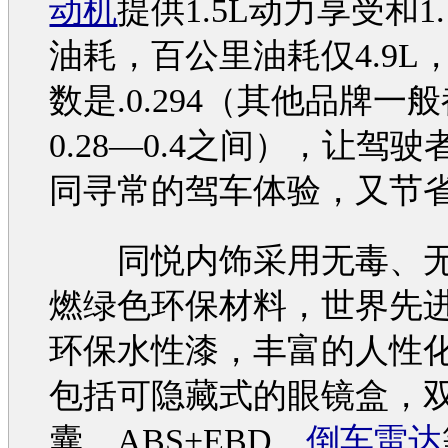
动机
提供1.5L动力享受和1
油耗，百公里油耗仅4.9L
数是.0.294（其他品牌一
0.28—0.4之间），让驾
同寻常的驾车体验，又节
同悦
内饰采用无毒、
燃绿色
环保
材料，世界先
环保
水性漆，丰富的人性
包括可隐藏式的眼镜盒，
囊、ABS+EBD、
倒车雷达