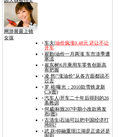
因欠钱被拍全
裸视频
网游展最上镜
女孩
车夫
|
油价疯涨0.48元 还让不让
开车
翟勤
|
油价一月两涨 车市淡季遭
寒流
崔东树
|
6月乘用车零售创新高
有把握
凌 然
|
"涨油价"从各方面都说不
过去
罗 裕
|
曝光：2010款雪铁龙新
C3(图)
汽车人
|
开车二十年后得到的26
条教训
何威
|
标致207中期小改款将发
布(图)
古清生
|
石油可以把中国经济打
垮吗?
武 跃
|
仰融重现江湖是正道还是
闹剧