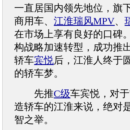
一直居国内领先地位，旗
商用车、
江淮瑞风
MPV
、
在市场上享有良好的口碑
构战略加速转型，成功推
轿车
宾悦
后，
江淮
人终于
的轿车梦。
先推
C级
车
宾悦
，对于
造轿车的
江淮
来说，绝对
智之举。