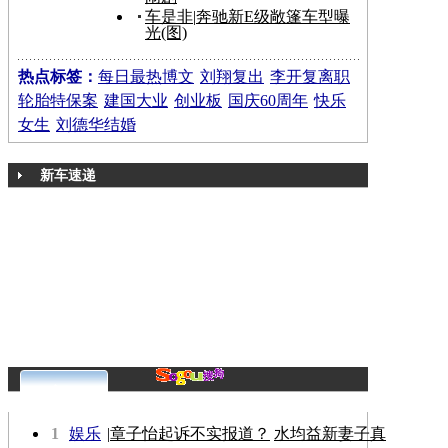
车是非
|
奔驰新E级敞篷车型曝
光(图)
热点标签：
每日最热博文
刘翔复出
李开复离职
轮胎特保案
建国大业
创业板
国庆60周年
快乐
女生
刘德华结婚
新车速递
更多>>
1
娱乐
|
章子怡起诉不实报道？
水均益新妻子真