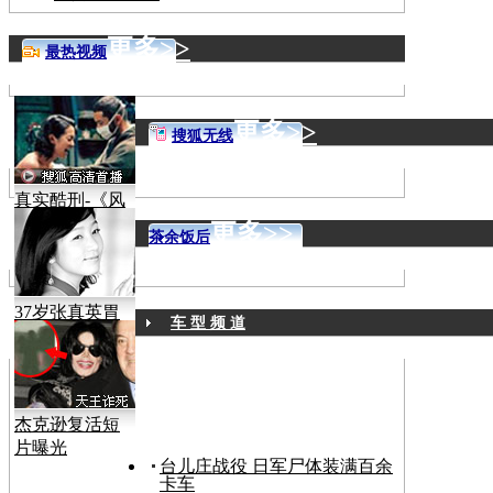
更多>>
最热视频
更多>>
搜狐无线
真实酷刑-《风
声》
更多>>
茶余饭后
37岁张真英胃
车 型 频 道
癌病逝
杰克逊复活短
片曝光
台儿庄战役 日军尸体装满百余
卡车