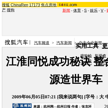
搜狐
ChinaRen
17173
焦点房地
产
搜狗
新闻
-
体育
-
S
-
娱乐
-
V
-
汽车频道
>
汽车新闻
>
自主企业新闻
实用工具
更
搜狗输
影视查
江淮同悦成功秘诀 整
入法
询
搜狗浏
TV节
览器
目单
在线音
图片欣
源造世界车
乐盒
赏
2009年06月05日07:21
[
我来说两句
] [字号：
大
200
来源：
杭州网—杭州日报
作者：张克环