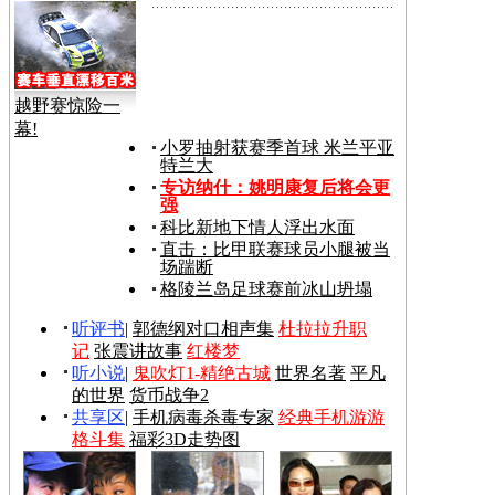
越野赛惊险一
幕!
小罗抽射获赛季首球 米兰平亚
特兰大
专访纳什：姚明康复后将会更
强
科比新地下情人浮出水面
直击：比甲联赛球员小腿被当
场踹断
格陵兰岛足球赛前冰山坍塌
听评书
|
郭德纲对口相声集
杜拉拉升职
记
张震讲故事
红楼梦
听小说
|
鬼吹灯1-精绝古城
世界名著
平凡
的世界
货币战争2
共享区
|
手机病毒杀毒专家
经典手机游游
格斗集
福彩3D走势图