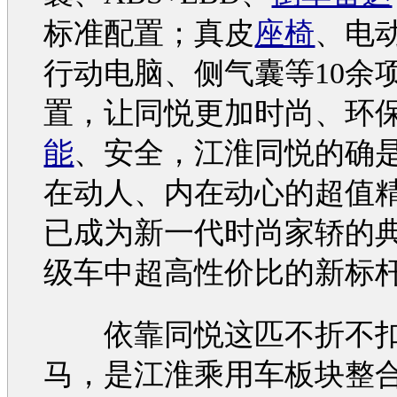
标准配置；真皮
座椅
、电
行动电脑、侧气囊等10余
置，让
同悦
更加时尚、
环
能
、安全，
江淮同悦
的确
在动人、内在动心的超值
已成为新一代时尚家轿的
级车中超高性价比的新标
依靠
同悦
这匹不折不
马，是
江淮
乘用车板块整