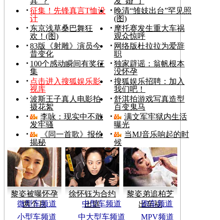
具”？
发“婚”了
征集！先锋真言T恤设
晚清“雏妓出台”罕见照
计
(图)
东京浅草桑巴舞狂
摩托赛发生重大车祸
欢！(图)
观众惊呼
83版《射雕》演员今
网络版杜拉拉为爱辞
昔变化
职
100个感动瞬间有奖征
独家辟谣：翁帆根本
集
没怀孕
点击进入搜狐娱乐影
搜狐娱乐招聘：加入
视库
我们吧！
波斯王子真人电影拍
舒淇拍游戏写真造型
摄花絮
百变鬼马
李咏：现实中不敢
满文军牢狱内生活
发牢骚
曝光
《同一首歌》报价
当MJ音乐响起的时
揭秘
候
黎姿被曝怀孕
徐怀钰为合约
黎姿弟追柏芝
微型车频道
中型车频道
跑车频道
两个月
出庭
出车祸
小型车频道
中大型车频道
MPV频道