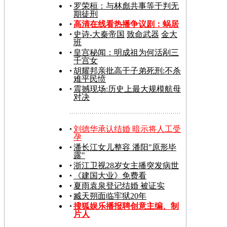
罗荣桓：与林彪共事等于判无
期徒刑
高清在线看热播争议剧：
蜗居
史诗-大秦帝国
致命武器
金大
班
皇宫秘闻：明成祖为何活剐三
千宫女
胡耀邦亲批高干子弟死刑:不杀
难平民愤
震撼现场:历史上最大规模航母
对决
刘德华承认结婚 暗示将人工受
孕
潘长江女儿整容 潘阳"原形毕
露"
浙江卫视28岁女主播突发病世
《建国大业》免费看
夏雨袁泉登记结婚 被证实
臧天朔面临牢狱20年
搜狐娱乐播报聘创意主编、制
片人