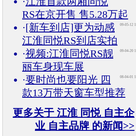
·
江淮首款两厢同悦
RS在京开售 售5.28万起
·
[新车到店]更为动感
09-05-12 1
江淮同悦RS到店实拍
·
视频:江淮同悦RS靓
09-04-20 1
丽车身现车展
·
要时尚也要阳光 四
08-04-01 1
款13万带天窗车型推荐
更多关于
江淮 同悦 自主企
业 自主品牌
的新闻>>