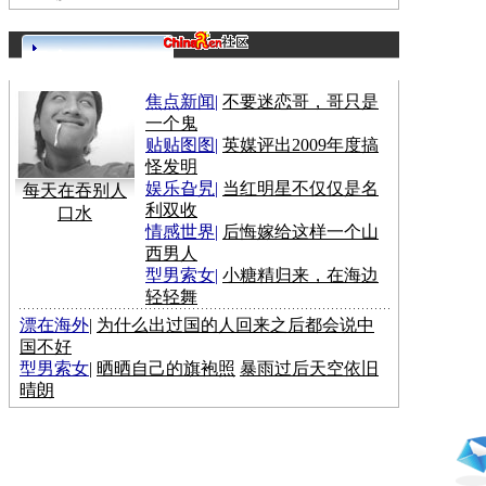
更多>>
焦点新闻
|
不要迷恋哥，哥只是
一个鬼
贴贴图图
|
英媒评出2009年度搞
怪发明
娱乐旮旯
|
当红明星不仅仅是名
每天在吞别人
利双收
口水
情感世界
|
后悔嫁给这样一个山
西男人
型男索女
|
小糖精归来，在海边
轻轻舞
漂在海外
|
为什么出过国的人回来之后都会说中
国不好
型男索女
|
晒晒自己的旗袍照
暴雨过后天空依旧
晴朗