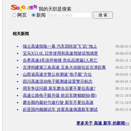
我的天职是搜索
网页
新闻
相关新闻
·
瑞士高速惊险一幕 汽车四轮皆飞"趴"地上
09-06-03 1
·
宝马X53.0L 日常使用和高速驾驶试驾感受
09-06-03 0
·
合界高速4车连环相撞 危化品泄漏2人死亡
09-05-31 1
·
京津间建第三条高速 五条大动脉拉近京津距离
09-05-27 0
·
山西省高速交警公布测速"电子眼"方位
09-04-01 1
·
四川高速流动电子眼测速设置警示标志
09-04-01 1
·
用车争议问题:新车磨合后要不要拉高速?
08-12-16 1
·
高速公路电子眼升级 前后车牌都能拍(图)
08-11-18 0
·
磨合期内最好匀速行驶 新车不要拉高速
07-11-14 0
·
起亚国内频频试车 连霍高速偶遇新车测试
06-05-11 0
更多关于
高速 新车
的新闻>>