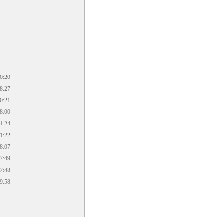
0:20
8:27
0:21
8:00
1:24
1:22
8:07
7:49
7:48
9:58