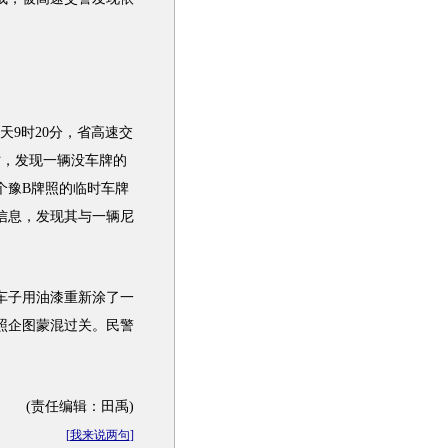
9时20分，省高速交
时，发现一辆没车牌的
个豫B牌照的临时车牌
信息，发现其与一辆尼
车子用油漆重新涂了一
照企图蒙混过关。民警
(责任编辑：田禹)
[
我来说两句
]