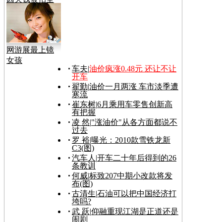
裸视频
网游展最上镜
女孩
车夫
|
油价疯涨0.48元 还让不让
开车
翟勤
|
油价一月两涨 车市淡季遭
寒流
崔东树
|
6月乘用车零售创新高
有把握
凌 然
|
"涨油价"从各方面都说不
过去
罗 裕
|
曝光：2010款雪铁龙新
C3(图)
汽车人
|
开车二十年后得到的26
条教训
何威
|
标致207中期小改款将发
布(图)
古清生
|
石油可以把中国经济打
垮吗?
武 跃
|
仰融重现江湖是正道还是
闹剧