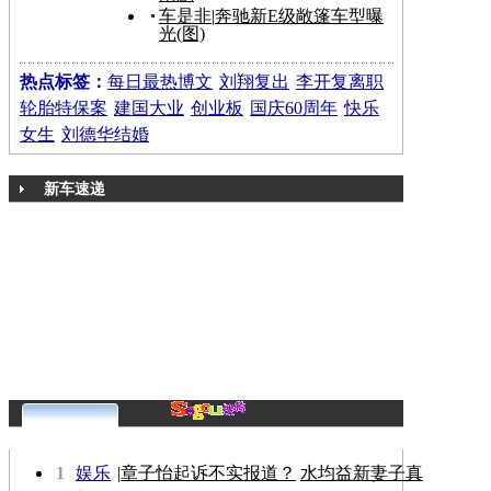
车是非
|
奔驰新E级敞篷车型曝
光(图)
热点标签：
每日最热博文
刘翔复出
李开复离职
轮胎特保案
建国大业
创业板
国庆60周年
快乐
女生
刘德华结婚
新车速递
更多>>
1
娱乐
|
章子怡起诉不实报道？
水均益新妻子真