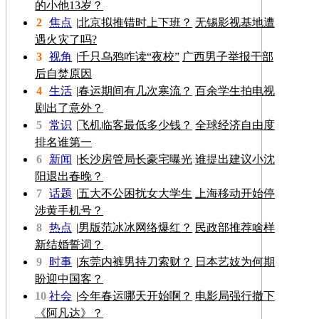
的小他13岁？
2
焦点
|
北京拟推错时上下班？
无锡影视基地遭
遇火灾了吗?
3
视角
|
千只乌鸦咋读“夜校”
广西男子举报干部
后自焚原因
4
生活
|
春运期间有几次寒流？
百余学生拍电视
剧出了意外？
5
常识
|
飞机临客最低多少钱？
全球经济自由度
排名谁第一
6
新闻
|
长沙房管局长豪宅曝光
谁提出建议小沈
阳退出春晚？
7
话题
|
五大不公困扰女大学生
上海移动开始停
涉黄手机号？
8
热点
|
男版范冰冰网络爆红？
民政部推荐啥样
新结婚誓词？
9
时事
|
东莞内裤男持刀索财？
日本艺妓为何期
盼迎中国客？
10
社会
|
今年春运哪天开始啊？
电影局强行撤下
《阿凡达》？