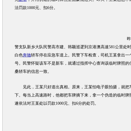
法罚款1000元、扣6分。
昨天
警支队新乡大队民警高市建、韩颖巡逻到京港澳高速581公里处
白色
奔驰
轿车停在应急车道上。民警下车检查，司机王某拿出一
号。民警怀疑该车不是
新车
，就通过指挥中心查询该临时牌照的
桑轿车的信息一致。
见此，王某只好道出真相。原来，王某怕电子眼拍摄，就把
下。每当上高速路时，他都把车牌摘下来，拿一个伪造的临时牌
遂依法对王某处以罚款1000元、扣6分的处罚。