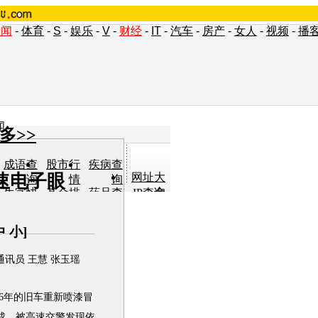
新闻
-
体育
-
S
-
娱乐
-
V
-
财经
-
IT
-
汽车
-
房产
-
女人
-
视频
-
播
闻
多>>
成语查
股市行
疾病查
速电子眼
网址大
询
情
询
全
生字快
基金排
药品查
IP查询
认
行
询
单词翻
车型查
女人宝
小说阅
译
询
典
读
中
小
]
讯员 王慧 张玉瑶
6年的旧车重新喷漆冒
成，被高速交警发现依