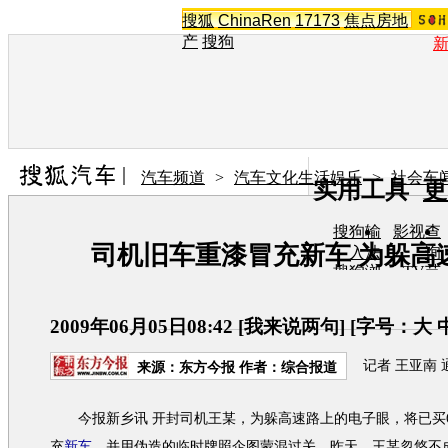
搜狐
ChinaRen
17173
焦点房地
产
搜狗
汽车频道
>
汽车文化生活娱乐
>
社会车
实用工具
更
搜狗输
影视查
司机旧车重漆冒充新车 为躲高
入法
询
搜狗浏
TV节
览器
目单
在线音
图片欣
乐盒
赏
2009年06月05日08:42
[
我来说两句
] [字号：
大
记者 王亚南 通
来源：
东方今报
作者：综合报道
今报新乡讯 开封司机王某，为躲高速路上的电子眼，将已买
充
新车
，并用伪造的临时牌照企图蒙混过关。昨天，王某忽悠不