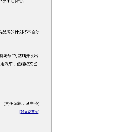
外界不必操心。
马
品牌的计划将不会涉
“赫姆维”为基础开发出
通用汽车
，但继续充当
(责任编辑：马中强)
[
我来说两句
]