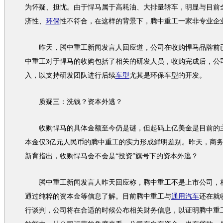
为怀疑、担忧。由于
悍马
属于高耗油、大排量轿车，明显与目前
济性、
环保
性不符合，在这样的背景下，腾中重工一家非专业企
昨天，腾中重工新闻发言人回应道，公司在收购
悍马
品牌前
中重工对于
悍马
的收购包括了相关的研发人员，收购完成后，公
入，以支持研发团队进行后续
车型
尤其是
环保
车型
的开发。
质疑三：洗钱？资本外逃？
收购
悍马
的具体金额至今仍是谜，但起码上亿美金是目前的
本金仅3亿元人民币的腾中重工的实力形成鲜明差别。昨天，商
新育指出，收购
悍马
会不会是“投资”旗号下的资本外逃？
腾中重工新闻发言人昨天回应称，腾中重工不是上市公司，
通过纯粹的资本金等信息了解。目前腾中重工与
通用汽车
还在就
行谈判，公司将在合适的时候公布相关财务信息，以证明腾中重