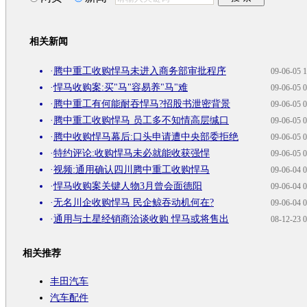
相关新闻
·
腾中重工收购悍马未进入商务部审批程序
09-06-05 1
·
悍马收购案:买"马"容易养"马"难
09-06-05 0
·
腾中重工有何能耐吞悍马?招股书泄密背景
09-06-05 0
·
腾中重工收购悍马 员工多不知情高层缄口
09-06-05 0
·
腾中收购悍马幕后:口头申请遭中央部委拒绝
09-06-05 0
·
特约评论:收购悍马未必就能收获强悍
09-06-05 0
·
视频:通用确认四川腾中重工收购悍马
09-06-04 0
·
悍马收购案关键人物3月曾会面德阳
09-06-04 0
·
无名川企收购悍马 民企鲸吞动机何在?
09-06-04 0
·
通用与土星经销商洽谈收购 悍马或将售出
08-12-23 0
相关推荐
丰田汽车
汽车配件