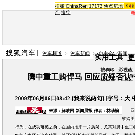
搜狐
ChinaRen
17173
焦点房地
产
搜狗
汽车频道
>
汽车新闻
>
自主企业新闻
实用工具
更
搜狗输
影视查
腾中重工购悍马 回应质疑否认“
入法
询
搜狗浏
TV节
览器
目单
在线音
图片欣
乐盒
赏
2009年06月06日08:42
[
我来说两句
] [字号：
大
四川
来源：
解放网-新闻晨报
作者：林劲榆
收购美
行为，在成功落槌之前，在国内招来一片质疑，尤其对腾中重工