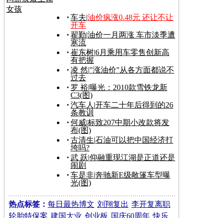
女孩
车夫
|
油价疯涨0.48元 还让不让
开车
翟勤
|
油价一月两涨 车市淡季遭
寒流
崔东树
|
6月乘用车零售创新高
有把握
凌 然
|
"涨油价"从各方面都说不
过去
罗 裕
|
曝光：2010款雪铁龙新
C3(图)
汽车人
|
开车二十年后得到的26
条教训
何威
|
标致207中期小改款将发
布(图)
古清生
|
石油可以把中国经济打
垮吗?
武 跃
|
仰融重现江湖是正道还是
闹剧
车是非
|
奔驰新E级敞篷车型曝
光(图)
热点标签：
每日最热博文
刘翔复出
李开复离职
轮胎特保案
建国大业
创业板
国庆60周年
快乐