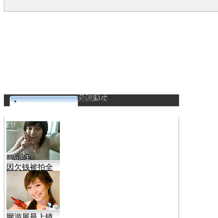
更多>>
因欠钱被拍全
裸视频
网游展最上镜