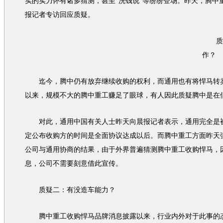
实的实力怀有诸多猜测，甚至“洗钱说”等纷纷登场。昨天，腾中
报记者专访回应质疑。
质疑
作？
迄今，腾中仍有放弃继续收购的权利，而
通用
也有将
悍马
转
以来，规模不大的腾中重工赚足了眼球，有人因此质疑腾中是在
对此，
通用
中国有关人士昨天向晨报记者表示，
通用
完全是
定公布收购方的时间是全面协议达成以后。而腾中重工方面昨天
公司与
通用
协商的结果，由于外界普遍猜测腾中重工收购
悍马
，
息，公司不需要刻意借此宣传。
质疑二：有没造车能力？
腾中重工收购
悍马
品牌消息披露以来，行业内外对于此事的