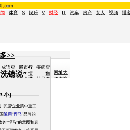
新闻
-
体育
-
S
-
娱乐
-
V
-
财经
-
IT
-
汽车
-
房产
-
女人
-
视频
-
播
多>>
成语查
股市行
疾病查
洗钱说”
网址大
询
情
询
全
生字快
基金排
药品查
IP查询
认
行
询
单词翻
车型查
女人宝
小说阅
译
询
典
读
中
小
]
民营企业腾中重工
国
通用
“
悍马
”品牌的
收购“
悍马
”的意图和真