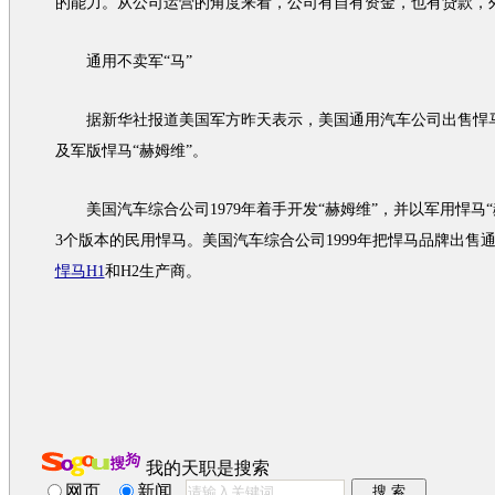
的能力。从公司运营的角度来看，公司有自有资金，也有贷款，
通用
不卖军“马”
据新华社报道美国军方昨天表示，美国
通用汽车
公司出售
悍
及军版
悍马
“赫姆维”。
美国
汽车
综合公司1979年着手开发“赫姆维”，并以军用
悍马
3个版本的民用
悍马
。美国
汽车
综合公司1999年把
悍马
品牌出售
悍马H1
和H2生产商。
我的天职是搜索
网页
新闻