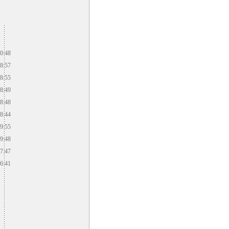
0:48
8:57
8:55
8:49
8:48
8:44
9:55
9:48
7:47
6:41