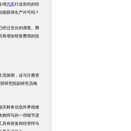
全球
汽车
行业崇尚的经
业能获得生产许可吗？
已经过充分的调查。腾
司将增加研发费用的投
主流揣测，这与注册资
务部研究院副研究员梅
相关财务信息外界很难
收购
悍马
的一些细节进
工具有研发和经营
悍马