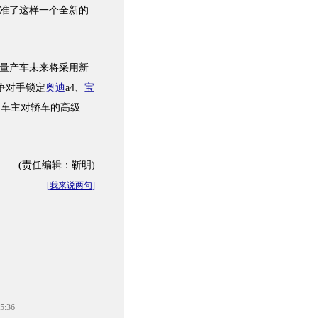
准了这样一个全新的
级量产车未来将采用新
争对手锁定
奥迪
a4、
宝
内车主对轿车的高级
(责任编辑：靳明)
[
我来说两句
]
5:36