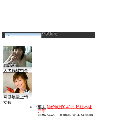
更多>>
因欠钱被拍全
裸视频
网游展最上镜
女孩
车夫
|
油价疯涨0.48元 还让不让
开车