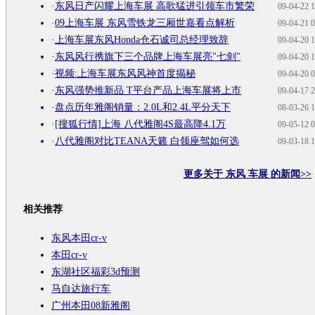
·
东风日产闪耀上海车展 高歌猛进引领车市繁荣
09-04-22 1
·
09上海车展 东风雪铁龙三厢世嘉看点解析
09-04-21 0
·
上海车展东风Honda仓石诚司总经理致辞
09-04-20 1
·
东风风行携旗下三个品牌上海车展亮"七剑"
09-04-20 1
·
视频:上海车展东风风神首度揭秘
09-04-20 0
·
东风强势推新品 T平台产品上海车展将上市
09-04-17 2
·
盘点历年雅阁销量：2.0L和2.4L平分天下
08-03-26 1
·
[搜狐行情]上海 八代雅阁4S最高降4.1万
09-05-12 0
·
八代雅阁对比TEANA天籁 白领座驾如何选
09-03-18 1
更多关于
东风 车展
的新闻>>
相关推荐
东风本田cr-v
本田cr-v
东湖社区福彩3d预测
马自达旅行车
广州本田08新雅阁