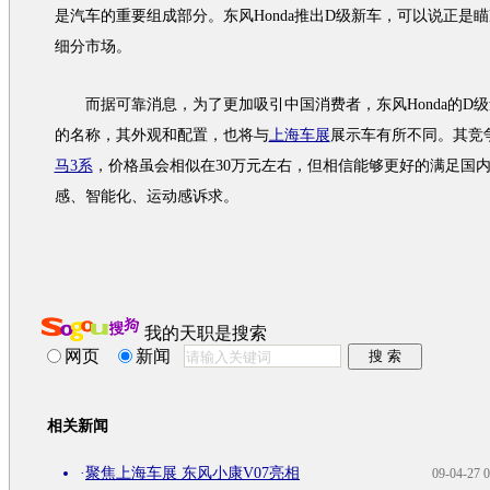
是
汽车
的重要组成部分。东风
Honda
推出D级
新车
，可以说正是瞄
细分市场。
而据可靠消息，为了更加吸引中国消费者，东风
Honda
的D
的名称，其外观和配置，也将与
上海车展
展示车有所不同。其竞
马3系
，价格虽会相似在30万元左右，但相信能够更好的满足国
感、智能化、运动感诉求。
我的天职是搜索
网页
新闻
相关新闻
·
聚焦上海车展 东风小康V07亮相
09-04-27 0