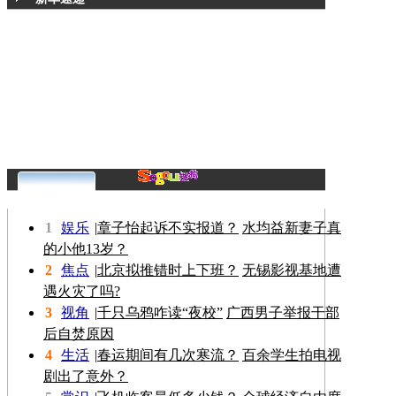
更多>>
1
娱乐
|
章子怡起诉不实报道？
水均益新妻子真
的小他13岁？
2
焦点
|
北京拟推错时上下班？
无锡影视基地遭
遇火灾了吗?
3
视角
|
千只乌鸦咋读“夜校”
广西男子举报干部
后自焚原因
4
生活
|
春运期间有几次寒流？
百余学生拍电视
剧出了意外？