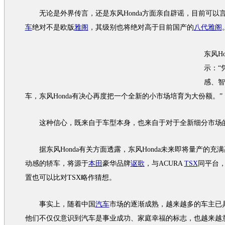
无论是外界传言，还是东风
Honda
方面亲自辟谣，目前可以
车
绝对不是欧版
雅阁
，其级别也将绝对高于目前国产的
八代雅阁
东风
H
示：“
感、智
车，东风
Honda
有决心再度把一个全新的小市场培育为大份额。”
这种信心，既来自于
车型
本身，也来自于对于全新细分市场
据东风
Honda
有关方面透露，东风
Honda
未来即将量产的充满
动感的轿车，将源于
本田
豪华品牌
讴歌
，与ACURA
TSX
同平台
置也可以比对
TSX
略作猜想。
事实上，随着中国
汽车
市场的逐渐成熟，越来越多的车主已
他们不仅仅意识到
汽车
是事业成功、家庭幸福的标志，也越来越