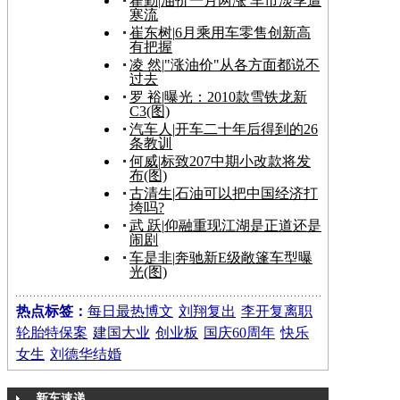
翟勤
|
油价一月两涨 车市淡季遭
寒流
崔东树
|
6月乘用车零售创新高
有把握
凌 然
|
"涨油价"从各方面都说不
过去
罗 裕
|
曝光：2010款雪铁龙新
C3(图)
汽车人
|
开车二十年后得到的26
条教训
何威
|
标致207中期小改款将发
布(图)
古清生
|
石油可以把中国经济打
垮吗?
武 跃
|
仰融重现江湖是正道还是
闹剧
车是非
|
奔驰新E级敞篷车型曝
光(图)
热点标签：
每日最热博文
刘翔复出
李开复离职
轮胎特保案
建国大业
创业板
国庆60周年
快乐
女生
刘德华结婚
新车速递