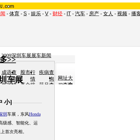
新闻
-
体育
-
S
-
娱乐
-
V
-
财经
-
IT
-
汽车
-
房产
-
女人
-
视频
-
播
2009深圳车展展车新闻
多>>
成语查
股市行
疾病查
深圳车展
网址大
询
情
询
全
生字快
基金排
药品查
IP查询
认
行
询
单词翻
车型查
女人宝
小说阅
译
询
典
读
中
小
]
深圳
车展，东风
Honda
高级感、智能化、运
展上首次亮相。