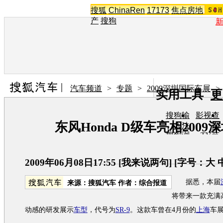
搜狐
ChinaRen
17173
焦点房地
产
搜狗
汽车频道
>
专题
>
2009深圳国际车展
>
实用工具
更
搜狗输
影视查
东风Honda D级车亮相2009
入法
询
搜狗浏
TV节
览器
目单
在线音
图片欣
乐盒
赏
2009年06月08日17:55
[
我来说两句
] [字号：
大
据悉，本届
来源：
搜狐汽车
作者：综合报道
将带来一款充满
动感的研发展示
车型
，代号为
SR-9
。这款车曾在4月份的
上海
车