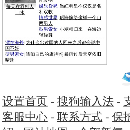
怪发明
娱乐旮旯
|
当红明星不仅仅是名
每天在吞别人
利双收
口水
情感世界
|
后悔嫁给这样一个山
西男人
型男索女
|
小糖精归来，在海边
轻轻舞
漂在海外
|
为什么出过国的人回来之后都会说中
国不好
型男索女
|
晒晒自己的旗袍照
暴雨过后天空依旧
晴朗
设置首页
-
搜狗输入法
-
客服中心
-
联系方式
-
保