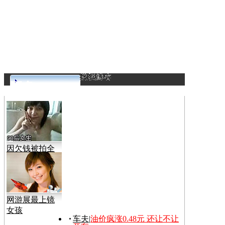
更多>>
因欠钱被拍全
裸视频
网游展最上镜
女孩
车夫
|
油价疯涨0.48元 还让不让