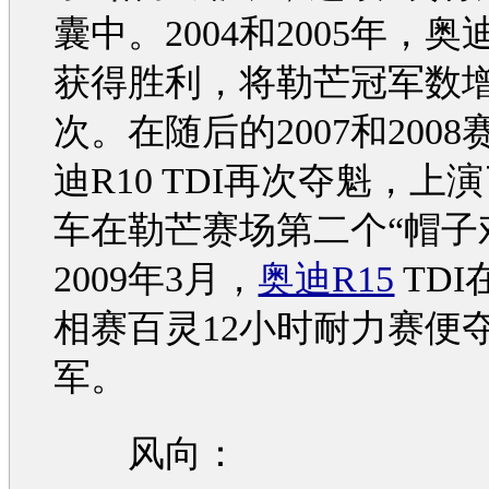
囊中。2004和2005年，
奥
获得胜利，将勒芒冠军数增
次。在随后的2007和2008
迪
R10 TDI再次夺魁，上
车在勒芒赛场第二个“帽子
2009年3月，
奥迪R15
TDI
相赛百灵12小时耐力赛便
军。
风向：