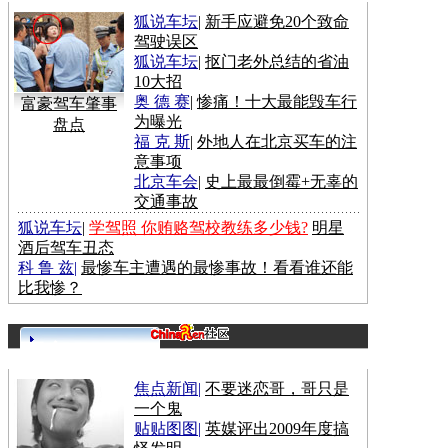
狐说车坛
|
新手应避免20个致命
驾驶误区
狐说车坛
|
抠门老外总结的省油
10大招
奥 德 赛
|
惨痛！十大最能毁车行
富豪驾车肇事
为曝光
盘点
福 克 斯
|
外地人在北京买车的注
意事项
北京车会
|
史上最最倒霉+无辜的
交通事故
狐说车坛
|
学驾照 你贿赂驾校教练多少钱?
明星
酒后驾车丑态
科 鲁 兹
|
最惨车主遭遇的最惨事故！看看谁还能
比我惨？
更多>>
焦点新闻
|
不要迷恋哥，哥只是
一个鬼
贴贴图图
|
英媒评出2009年度搞