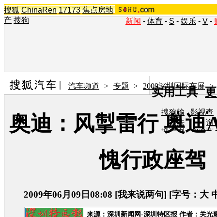
搜狐
ChinaRen
17173
焦点房地
产
搜狗
新闻
-
体育
-
S
-
娱乐
-
V
-
汽车频道
>
专题
>
2009深圳国际车展
>
实用工具
更
搜狗输
影视查
奥迪：风掣雷行 奥迪
入法
询
搜狗浏
TV节
览器
目单
在线音
图片欣
愧行政座驾
乐盒
赏
2009年06月09日08:08
[
我来说两句
] [字号：
大
来源：
深圳新闻网-深圳特区报
作者：关光