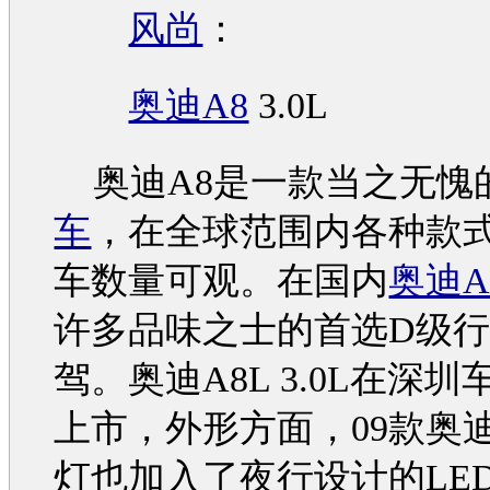
风尚
：
奥迪A8
3.0L
奥迪A8
是一款当之无愧
车
，在全球范围内各种款式
车数量可观。在国内
奥迪A
许多品味之士的首选D级
驾。
奥迪A8L
3.0L在深圳
上市，外形方面，09款
奥迪
灯也加入了夜行设计的LE