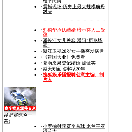
难平民愤
震撼现场:历史上最大规模航母
对决
刘德华承认结婚 暗示将人工受
孕
潘长江女儿整容 潘阳"原形毕
露"
浙江卫视28岁女主播突发病世
《建国大业》免费看
夏雨袁泉登记结婚 被证实
臧天朔面临牢狱20年
搜狐娱乐播报聘创意主编、制
片人
越野赛惊险一
幕!
小罗抽射获赛季首球 米兰平亚
特兰大