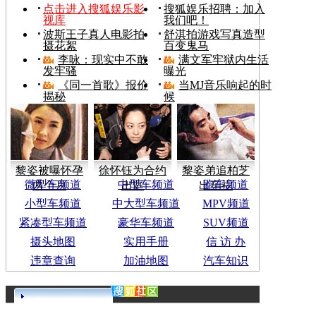
点击进入搜狐娱乐影
搜狐娱乐招聘：加入
视库
我们吧！
波斯王子真人电影拍
舒淇拍游戏写真造型
摄花絮
百变鬼马
李咏：现实中不敢
满文军牢狱内生活
发牢骚
曝光
《同一首歌》报价
当MJ音乐响起的时
揭秘
候
黎姿被曝怀孕
徐怀钰为合约
黎姿弟追柏芝
微型车频道
中型车频道
跑车频道
两个月
出庭
出车祸
小型车频道
中大型车频道
MPV频道
紧凑型车频道
豪华车频道
SUV频道
摄头地图
实用手册
信 访 办
违章查询
加油地图
汽车知识
更多>>