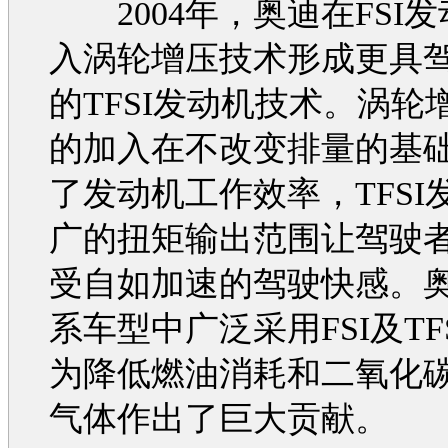
2004年，
奥迪
在FSI
发
入涡轮增压技术形成更具
的TFSI
发动机
技术。涡轮
的加入在不改变排量的基
了
发动机
工作效率，TFSI
广的扭矩输出范围让驾驶
受自如加速的驾驶快感。
系
车型
中广泛采用FSI及TF
为降低燃油消耗和二氧化
气体作出了巨大贡献。