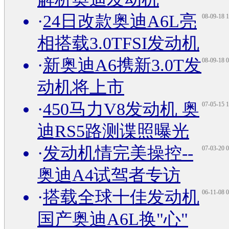
·
24日改款奥迪A6L亮
08-09-18 1
相搭载3.0TFSI发动机
·
新奥迪A6携新3.0T发
08-09-18 0
动机将上市
·
450马力V8发动机 奥
07-05-15 1
迪RS5路测谍照曝光
·
发动机情完美操控--
07-03-20 0
奥迪A4试驾者专访
·
搭载全球十佳发动机
06-11-08 0
国产奥迪A6L换"心"