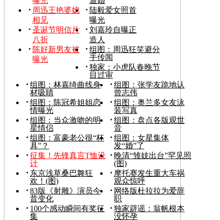
曝光
逼婚
周迅王艳婆媳
陆毅爱女照首
相见
曝光
圣诞节明信片
刘嘉玲自曝正
八折
造人
陈好新男友被
组图：周迅狂笑避分
手传闻
曝光
独家：小虎队春晚节
目过审
组图：林嘉绮曲线身
组图：张学友跪地认
材吸睛
曾志伟
组图：陈冠希姐姐恋
组图：奥兰多女友泳
情曝光
装写真
组图：当众激吻的明
组图：盘点各版观世
星情侣
音
组图：富豪老公很“杯
组图：女星集体
具”？
发“婚”了
征集！先锋真言T恤设
晚清“雏妓出台”罕见照
计
(图)
东京浅草桑巴舞狂
摩托赛发生重大车祸
欢！(图)
观众惊呼
83版《射雕》演员今
网络版杜拉拉为爱辞
昔变化
职
100个感动瞬间有奖征
独家辟谣：翁帆根本
集
没怀孕