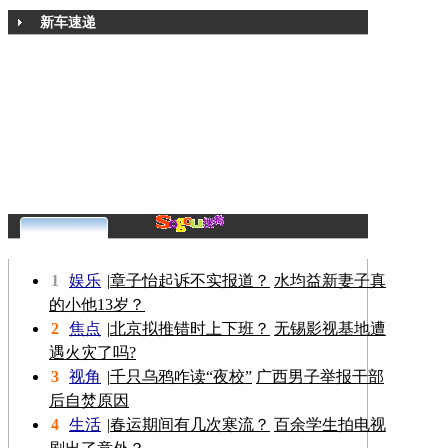
新车速递
更多>>
1
娱乐
|
章子怡起诉不实报道？
水均益新妻子真
的小他13岁？
2
焦点
|
北京拟推错时上下班？
无锡影视基地遭
遇火灾了吗?
3
视角
|
千只乌鸦咋读“夜校”
广西男子举报干部
后自焚原因
4
生活
|
春运期间有几次寒流？
百余学生拍电视