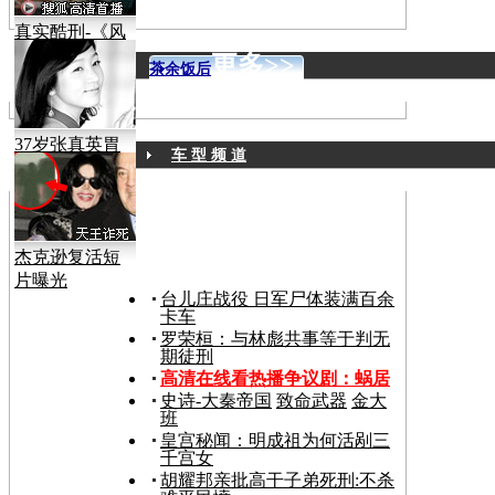
真实酷刑-《风
声》
更多>>
茶余饭后
37岁张真英胃
车 型 频 道
癌病逝
杰克逊复活短
片曝光
台儿庄战役 日军尸体装满百余
卡车
罗荣桓：与林彪共事等于判无
期徒刑
高清在线看热播争议剧：
蜗居
史诗-大秦帝国
致命武器
金大
班
皇宫秘闻：明成祖为何活剐三
千宫女
胡耀邦亲批高干子弟死刑:不杀