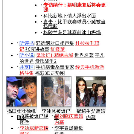
专访纳什：姚明康复后将会更
强
科比新地下情人浮出水面
直击：比甲联赛球员小腿被当
场踹断
格陵兰岛足球赛前冰山坍塌
听评书
|
郭德纲对口相声集
杜拉拉升职
记
张震讲故事
红楼梦
听小说
|
鬼吹灯1-精绝古城
世界名著
平凡
的世界
货币战争2
共享区
|
手机病毒杀毒专家
经典手机游游
格斗集
福彩3D走势图
揭田壮壮徐帆
李冰冰被爆已
揭秘生父离婚
赵薇被爆已经
揭刘晓庆离婚
情史
婚
内幕
怀孕
内幕
李幼斌新恋情
李宇春爆遭母