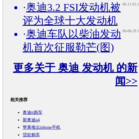
·
奥迪3.2 FSI发动机被
06-11-05 1
评为全球十大发动机
·
奥迪车队以柴油发动
06-06-29 1
机首次征服勒芒(图)
更多关于
奥迪 发动机
的新
闻>>
相关推荐
奥迪tt跑车
新奥迪a4
苹果推出iphone手机
贷款购车