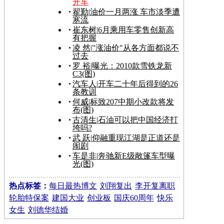
开车
翟勤
|
油价一月两涨 车市淡季遭
寒流
崔东树
|
6月乘用车零售创新高
有把握
凌 然
|
"涨油价"从各方面都说不
过去
罗 裕
|
曝光：2010款雪铁龙新
C3(图)
汽车人
|
开车二十年后得到的26
条教训
何威
|
标致207中期小改款将发
布(图)
古清生
|
石油可以把中国经济打
垮吗?
武 跃
|
仰融重现江湖是正道还是
闹剧
车是非
|
奔驰新E级敞篷车型曝
光(图)
热点标签：
每日最热博文
刘翔复出
李开复离职
轮胎特保案
建国大业
创业板
国庆60周年
快乐
女生
刘德华结婚