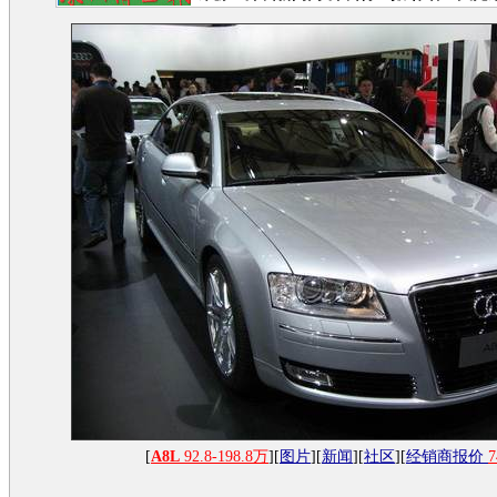
[
A8L
92.8-198.8万
][
图片
][
新闻
][
社区
][
经销商报价
7