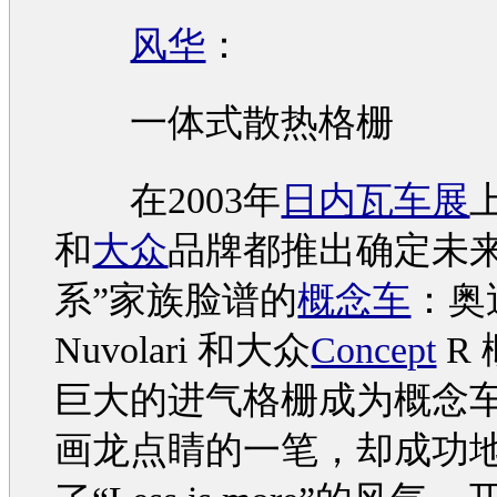
风华
：
一体式散热格栅
在2003年
日内瓦车展
和
大众
品牌都推出确定未来
系”家族脸谱的
概念车
：
奥
Nuvolari 和
大众
Concept
R
巨大的进气格栅成为
概念
画龙点睛的一笔，却成功