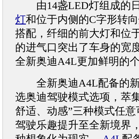
由14盏LED灯组成的
灯
和位于内侧的C字形转
搭配，纤细的前大灯和位
的进气口突出了车身的宽
全新
奥迪A4L
更加鲜明的
全新
奥迪A4L
配备的
选
奥迪
驾驶模式选项，萃集
舒适、动感”三种模式任意
驾驶乐趣提升至全新境界
种想象化为现实。
A4L
配