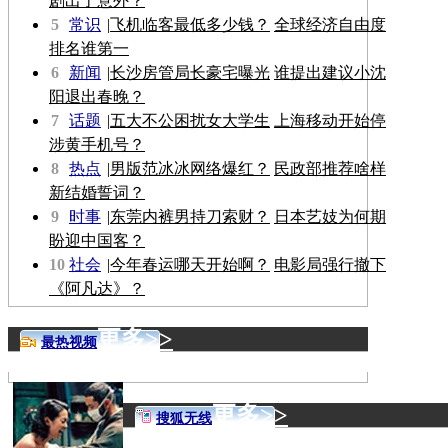
剧出了意外？
5
常识
|
飞机临客最低多少钱？
全球经济自由度
排名谁第一
6
新闻
|
长沙房管局长豪宅曝光
谁提出建议小沈
阳退出春晚？
7
话题
|
五大不公困扰女大学生
上海移动开始停
涉黄手机号？
8
热点
|
男版范冰冰网络爆红？
民政部推荐啥样
新结婚誓词？
9
时事
|
东莞内裤男持刀索财？
日本艺妓为何期
盼迎中国客？
10
社会
|
今年春运哪天开始啊？
电影局强行撤下
《阿凡达》？
更多>>
最热视频
更多>>
搜狐无线