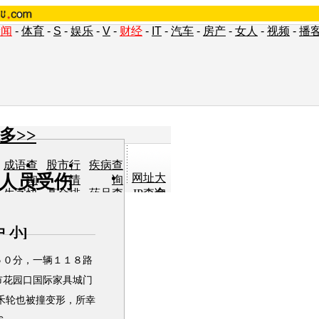
新闻
-
体育
-
S
-
娱乐
-
V
-
财经
-
IT
-
汽车
-
房产
-
女人
-
视频
-
播
多>>
成语查
股市行
疾病查
无人员受伤
网址大
询
情
询
全
生字快
基金排
药品查
IP查询
认
行
询
单词翻
车型查
女人宝
小说阅
译
询
典
读
中
小
]
０分，一辆１１８路
市花园口国际家具城门
禾轮也被撞变形，所幸