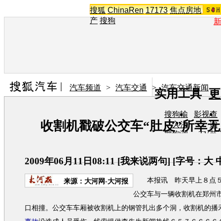
搜狐
ChinaRen
17173
焦点房地
产
搜狗
汽车频道
>
汽车交通
>
汽车交通新闻
实用工具
更
搜狗输
影视查
收割机戳破公交车“肚皮”所幸
入法
询
搜狗浏
TV节
览器
目单
在线音
图片欣
乐盒
赏
2009年06月11日08:11
[
我来说两句
] [字号：
大
本报讯 昨天早上８点５
来源：
大河网-大河报
公交车与一辆收割机在郑州
口相撞。公交车车厢被收割机上的钢管扎出多个洞，收割机的播