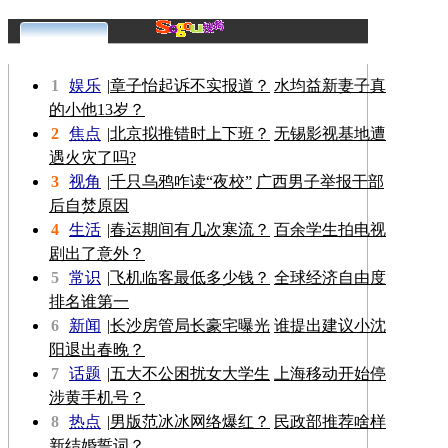
更多>>
1
娱乐
|
章子怡起诉不实报道？
水均益新妻子真
的小他13岁？
2
焦点
|
北京拟推错时上下班？
无锡影视基地遭
遇火灾了吗?
3
视角
|
千只乌鸦咋读“夜校”
广西男子举报干部
后自焚原因
4
生活
|
春运期间有几次寒流？
百余学生拍电视
剧出了意外？
5
常识
|
飞机临客最低多少钱？
全球经济自由度
排名谁第一
6
新闻
|
长沙房管局长豪宅曝光
谁提出建议小沈
阳退出春晚？
7
话题
|
五大不公困扰女大学生
上海移动开始停
涉黄手机号？
8
热点
|
男版范冰冰网络爆红？
民政部推荐啥样
新结婚誓词？