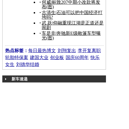
何威
|
标致207中期小改款将发
布(图)
古清生
|
石油可以把中国经济打
垮吗?
武 跃
|
仰融重现江湖是正道还是
闹剧
车是非
|
奔驰新E级敞篷车型曝
光(图)
热点标签：
每日最热博文
刘翔复出
李开复离职
轮胎特保案
建国大业
创业板
国庆60周年
快乐
女生
刘德华结婚
新车速递