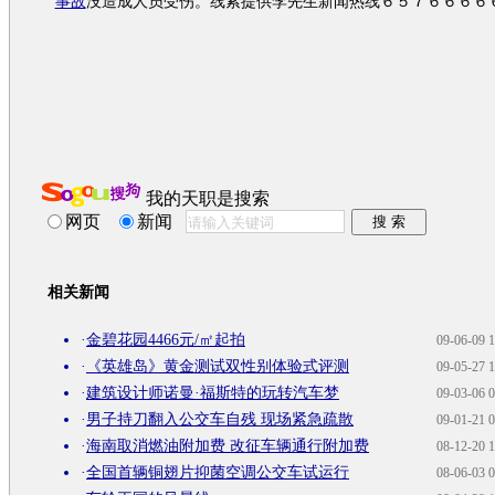
事故
没造成人员受伤。线索提供李先生新闻热线６５７６６６６
我的天职是搜索
网页
新闻
相关新闻
·
金碧花园4466元/㎡起拍
09-06-09 1
·
《英雄岛》黄金测试双性别体验式评测
09-05-27 1
·
建筑设计师诺曼·福斯特的玩转汽车梦
09-03-06 0
·
男子持刀翻入公交车自残 现场紧急疏散
09-01-21 0
·
海南取消燃油附加费 改征车辆通行附加费
08-12-20 1
·
全国首辆铜翅片抑菌空调公交车试运行
08-06-03 0