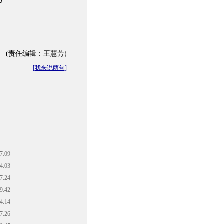
６
(责任编辑：王慧芳)
[
我来说两句
]
7:09
4:03
7:24
9:42
4:14
7:26