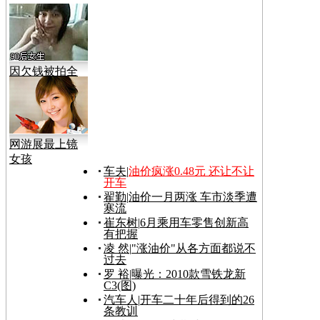
因欠钱被拍全
裸视频
网游展最上镜
女孩
车夫
|
油价疯涨0.48元 还让不让
开车
翟勤
|
油价一月两涨 车市淡季遭
寒流
崔东树
|
6月乘用车零售创新高
有把握
凌 然
|
"涨油价"从各方面都说不
过去
罗 裕
|
曝光：2010款雪铁龙新
C3(图)
汽车人
|
开车二十年后得到的26
条教训