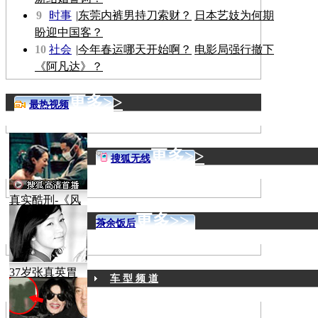
9
时事
|
东莞内裤男持刀索财？
日本艺妓为何期
盼迎中国客？
10
社会
|
今年春运哪天开始啊？
电影局强行撤下
《阿凡达》？
更多>>
最热视频
更多>>
搜狐无线
真实酷刑-《风
声》
更多>>
茶余饭后
37岁张真英胃
车 型 频 道
癌病逝