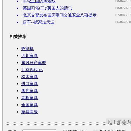
·
车轮王国的风景线
08-04-29 1
·
英国习俗(二):英国人的禁忌
08-02-02 1
·
北京交警发布国庆期间交通安全八项提示
07-09-30 1
·
房车--携家走天涯
06-04-29 0
相关推荐
收割机
四川家具
东风日产车型
北京现代suv
松木家具
进口家具
酒店家具
高档家具
全国家具
家具高级
以上相关内