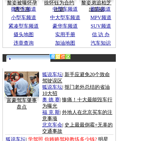
黎姿被曝怀孕
徐怀钰为合约
黎姿弟追柏芝
微型车频道
中型车频道
跑车频道
两个月
出庭
出车祸
小型车频道
中大型车频道
MPV频道
紧凑型车频道
豪华车频道
SUV频道
摄头地图
实用手册
信 访 办
违章查询
加油地图
汽车知识
更多>>
狐说车坛
|
新手应避免20个致命
驾驶误区
狐说车坛
|
抠门老外总结的省油
10大招
奥 德 赛
|
惨痛！十大最能毁车行
富豪驾车肇事
为曝光
盘点
福 克 斯
|
外地人在北京买车的注
意事项
北京车会
|
史上最最倒霉+无辜的
交通事故
狐说车坛
|
学驾照 你贿赂驾校教练多少钱?
明星