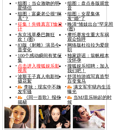
组图：当众激吻的明
组图：盘点各版观世
星情侣
音
组图：富豪老公很“杯
组图：女星集体
具”？
发“婚”了
征集！先锋真言T恤设
晚清“雏妓出台”罕见照
计
(图)
东京浅草桑巴舞狂
摩托赛发生重大车祸
欢！(图)
观众惊呼
83版《射雕》演员今
网络版杜拉拉为爱辞
昔变化
职
100个感动瞬间有奖征
独家辟谣：翁帆根本
集
没怀孕
点击进入搜狐娱乐影
搜狐娱乐招聘：加入
视库
我们吧！
波斯王子真人电影拍
舒淇拍游戏写真造型
摄花絮
百变鬼马
李咏：现实中不敢
满文军牢狱内生活
发牢骚
曝光
《同一首歌》报价
当MJ音乐响起的时
揭秘
候