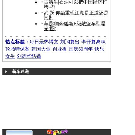
古清生
|
石油可以把中国经济打
垮吗?
武 跃
|
仰融重现江湖是正道还是
闹剧
车是非
|
奔驰新E级敞篷车型曝
光(图)
热点标签：
每日最热博文
刘翔复出
李开复离职
轮胎特保案
建国大业
创业板
国庆60周年
快乐
女生
刘德华结婚
新车速递