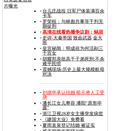
片曝光
台儿庄战役 日军尸体装满百余
卡车
罗荣桓：与林彪共事等于判无
期徒刑
高清在线看热播争议剧：
蜗居
史诗-大秦帝国
致命武器
金大
班
皇宫秘闻：明成祖为何活剐三
千宫女
胡耀邦亲批高干子弟死刑:不杀
难平民愤
震撼现场:历史上最大规模航母
对决
刘德华承认结婚 暗示将人工受
孕
潘长江女儿整容 潘阳"原形毕
露"
浙江卫视28岁女主播突发病世
《建国大业》免费看
夏雨袁泉登记结婚 被证实