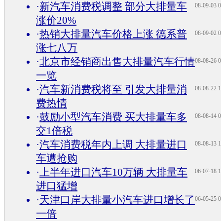
·
新汽车消费税调整 部分大排量车
08-09-03 0
涨价20%
·
热销大排量汽车价格上涨 德系普
08-09-02 0
涨七八万
·
北京市经销商出售大排量汽车行情
08-08-26 0
一览
·
汽车新消费税将至 引发大排量消
08-08-22 1
费热情
·
鼓励小型汽车消费 买大排量车多
08-08-14 0
交1倍税
·
汽车消费税年内上调 大排量进口
08-08-13 1
车遭抢购
·
上半年进口汽车10万辆 大排量车
06-07-18 1
进口猛增
·
天津口岸大排量小汽车进口增长了
06-05-25 0
一倍