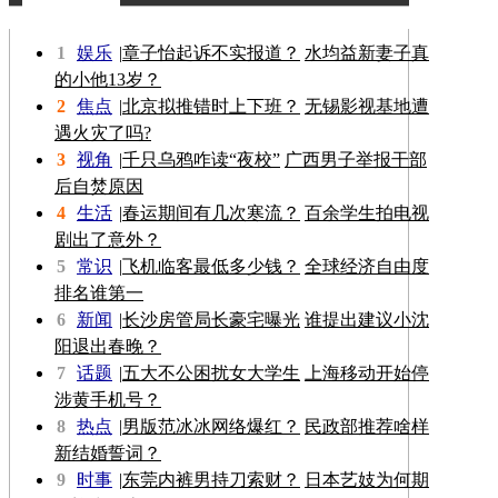
更多>>
1
娱乐
|
章子怡起诉不实报道？
水均益新妻子真
的小他13岁？
2
焦点
|
北京拟推错时上下班？
无锡影视基地遭
遇火灾了吗?
3
视角
|
千只乌鸦咋读“夜校”
广西男子举报干部
后自焚原因
4
生活
|
春运期间有几次寒流？
百余学生拍电视
剧出了意外？
5
常识
|
飞机临客最低多少钱？
全球经济自由度
排名谁第一
6
新闻
|
长沙房管局长豪宅曝光
谁提出建议小沈
阳退出春晚？
7
话题
|
五大不公困扰女大学生
上海移动开始停
涉黄手机号？
8
热点
|
男版范冰冰网络爆红？
民政部推荐啥样
新结婚誓词？
9
时事
|
东莞内裤男持刀索财？
日本艺妓为何期