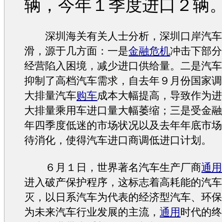
辆，今年１季度进口２辆
深圳海关有关人士分析，深圳口岸
汽
滑，源于几方面：一是
金融危机
冲击下部
经营陷入困境，减少进口供给量。二是
汽
抑制了高档
汽车
需求，自去年９月份国家
大排量
汽车
购车
成本大幅提高，导致作为
大排量乘用车进口量大幅萎缩；三是受
金
年四季度低迷的市场状况以及去年年底市
待消化，使得
汽车
进口商调低进口计划。
６月１日，世界著名
汽车
生产厂商
通
进入破产保护程序，这标志着高耗能的
汽
灭，以日系
汽车
为代表的经济型
汽车
、
环
为未来
汽车
行业发展的主流，
通用
时代的