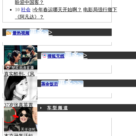
盼迎中国客？
10
社会
|
今年春运哪天开始啊？
电影局强行撤下
《阿凡达》？
更多>>
最热视频
更多>>
搜狐无线
真实酷刑-《风
声》
更多>>
茶余饭后
37岁张真英胃
车 型 频 道
癌病逝
杰克逊复活短