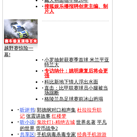
臧天朔面临牢狱20年
搜狐娱乐播报聘创意主编、制
片人
越野赛惊险一
幕!
小罗抽射获赛季首球 米兰平亚
特兰大
专访纳什：姚明康复后将会更
强
科比新地下情人浮出水面
直击：比甲联赛球员小腿被当
场踹断
格陵兰岛足球赛前冰山坍塌
听评书
|
郭德纲对口相声集
杜拉拉升职
记
张震讲故事
红楼梦
听小说
|
鬼吹灯1-精绝古城
世界名著
平凡
的世界
货币战争2
共享区
|
手机病毒杀毒专家
经典手机游游