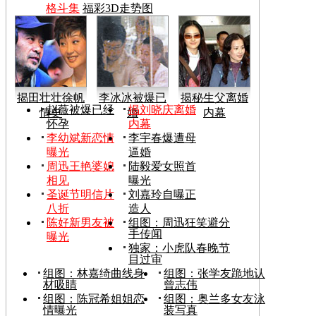
格斗集
福彩3D走势图
揭田壮壮徐帆
李冰冰被爆已
揭秘生父离婚
赵薇被爆已经
揭刘晓庆离婚
情史
婚
内幕
怀孕
内幕
李幼斌新恋情
李宇春爆遭母
曝光
逼婚
周迅王艳婆媳
陆毅爱女照首
相见
曝光
圣诞节明信片
刘嘉玲自曝正
八折
造人
陈好新男友被
组图：周迅狂笑避分
手传闻
曝光
独家：小虎队春晚节
目过审
组图：林嘉绮曲线身
组图：张学友跪地认
材吸睛
曾志伟
组图：陈冠希姐姐恋
组图：奥兰多女友泳
情曝光
装写真