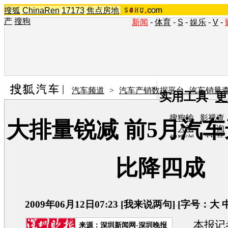
搜狐
ChinaRen
17173
焦点房地
产
搜狗
新闻
-
体育
-
S
-
娱乐
-
V
-
汽车频道
>
汽车产销数据平台--汽车销量
实用工具
更
搜狗输
影视查
大排量锐减 前5月汽
入法
询
搜狗浏
TV节
览器
目单
在线音
图片欣
比降四成
乐盒
赏
2009年06月12日07:23
[
我来说两句
] [字号：
大
本报记者
来源：
深圳新闻网-深圳晚报