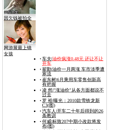
因欠钱被拍全
裸视频
网游展最上镜
女孩
车夫
|
油价疯涨0.48元 还让不让
开车
翟勤
|
油价一月两涨 车市淡季遭
寒流
崔东树
|
6月乘用车零售创新高
有把握
凌 然
|
"涨油价"从各方面都说不
过去
罗 裕
|
曝光：2010款雪铁龙新
C3(图)
汽车人
|
开车二十年后得到的26
条教训
何威
|
标致207中期小改款将发
布(图)