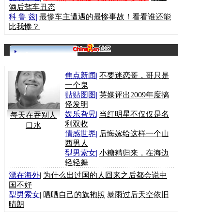
酒后驾车丑态
科 鲁 兹
|
最惨车主遭遇的最惨事故！看看谁还能
比我惨？
更多>>
焦点新闻
|
不要迷恋哥，哥只是
一个鬼
贴贴图图
|
英媒评出2009年度搞
怪发明
娱乐旮旯
|
当红明星不仅仅是名
每天在吞别人
利双收
口水
情感世界
|
后悔嫁给这样一个山
西男人
型男索女
|
小糖精归来，在海边
轻轻舞
漂在海外
|
为什么出过国的人回来之后都会说中
国不好
型男索女
|
晒晒自己的旗袍照
暴雨过后天空依旧
晴朗