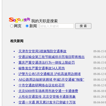
我的天职是搜索
网页
新闻
相关新闻
·
天津市交管局5措施预防交通事故
09-06-15 0
·
交通运输业第三批节能减排示范项目即将推出
09-06-15 0
·
重庆严重交通违法行为一律按上限处罚
09-06-15 0
·
秘鲁发生严重交通事故54人死伤
09-06-12 0
·
沪警方公布5月交通概况 沪杭高速周边拥堵
09-06-12 0
·
A8公路周边辐射状拥堵 申城5月交通被"拖慢"
09-06-12 0
·
十市交通政研网络会议在杭召开
09-06-12 0
·
北京6000停车场将用市政交通一卡通缴费
08-06-18 0
·
人性化交通宣传 北京交管推卡通新形象
08-01-29 0
·
交通一卡通 两天累计发卡已突破十万张
06-04-04 0