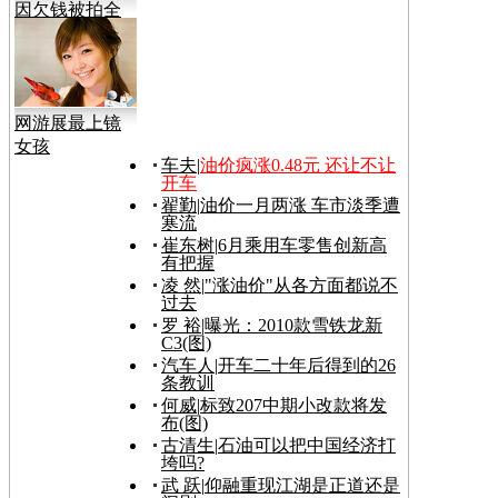
因欠钱被拍全
裸视频
网游展最上镜
女孩
车夫
|
油价疯涨0.48元 还让不让
开车
翟勤
|
油价一月两涨 车市淡季遭
寒流
崔东树
|
6月乘用车零售创新高
有把握
凌 然
|
"涨油价"从各方面都说不
过去
罗 裕
|
曝光：2010款雪铁龙新
C3(图)
汽车人
|
开车二十年后得到的26
条教训
何威
|
标致207中期小改款将发
布(图)
古清生
|
石油可以把中国经济打
垮吗?
武 跃
|
仰融重现江湖是正道还是