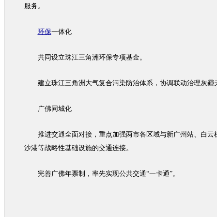
服务。
环保
一体化
共同设立珠江三角洲
环保
专项基金。
建立珠江三角洲大气复合污染防治体系，协调联动治理灰霾
广佛同城化
推进
交通
全面对接，重点加强两市各区域与新广州站、白云机场(
沙港等战略性基础设施的
交通
连接。
完善广佛年票制，率先实现公共
交通
“一卡通”。