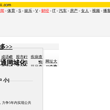
新闻
-
体育
-
S
-
娱乐
-
V
-
财经
-
IT
-
汽车
-
房产
-
女人
-
视频
-
播
多>>
成语查
股市行
疾病查
交通同城化
网址大
询
情
询
全
生字快
基金排
药品查
IP查询
认
行
询
单词翻
车型查
女人宝
小说阅
译
询
典
读
中
小
]
，力争5年内实现公共