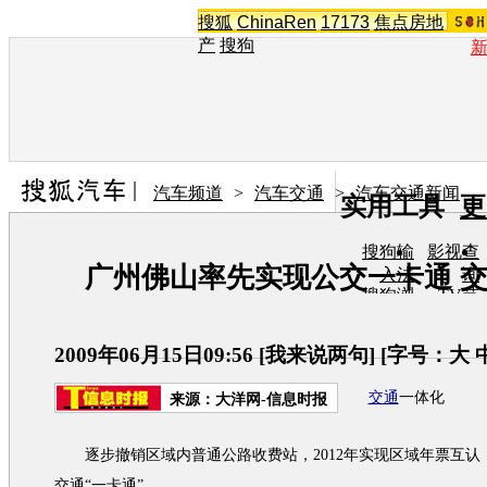
搜狐
ChinaRen
17173
焦点房地
产
搜狗
汽车频道
>
汽车交通
>
汽车交通新闻
实用工具
更
搜狗输
影视查
广州佛山率先实现公交一卡通 
入法
询
搜狗浏
TV节
览器
目单
在线音
图片欣
乐盒
赏
2009年06月15日09:56
[
我来说两句
] [字号：
大
交通
一体化
来源：
大洋网-信息时报
逐步撤销区域内普通公路收费站，2012年实现区域年票互认
交通
“一卡通”。