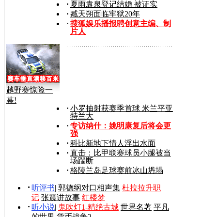
夏雨袁泉登记结婚 被证实
臧天朔面临牢狱20年
搜狐娱乐播报聘创意主编、制
片人
越野赛惊险一
幕!
小罗抽射获赛季首球 米兰平亚
特兰大
专访纳什：姚明康复后将会更
强
科比新地下情人浮出水面
直击：比甲联赛球员小腿被当
场踹断
格陵兰岛足球赛前冰山坍塌
听评书
|
郭德纲对口相声集
杜拉拉升职
记
张震讲故事
红楼梦
听小说
|
鬼吹灯1-精绝古城
世界名著
平凡
的世界
货币战争2