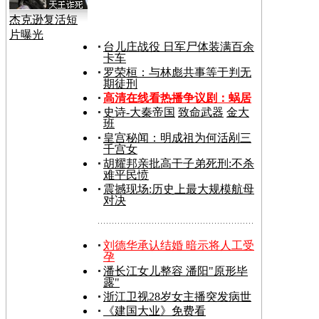
杰克逊复活短
片曝光
台儿庄战役 日军尸体装满百余
卡车
罗荣桓：与林彪共事等于判无
期徒刑
高清在线看热播争议剧：
蜗居
史诗-大秦帝国
致命武器
金大
班
皇宫秘闻：明成祖为何活剐三
千宫女
胡耀邦亲批高干子弟死刑:不杀
难平民愤
震撼现场:历史上最大规模航母
对决
刘德华承认结婚 暗示将人工受
孕
潘长江女儿整容 潘阳"原形毕
露"
浙江卫视28岁女主播突发病世
《建国大业》免费看