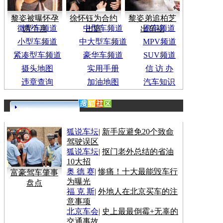
黎姿被曝怀孕
徐怀钰为合约
黎姿弟追柏芝
微型车频道
中型车频道
跑车频道
两个月
出庭
出车祸
小型车频道
中大型车频道
MPV频道
紧凑型车频道
豪华车频道
SUV频道
摄头地图
实用手册
信 访 办
违章查询
加油地图
汽车知识
更多>>
狐说车坛
|
新手应避免20个致命
驾驶误区
狐说车坛
|
抠门老外总结的省油
10大招
奥 德 赛
|
惨痛！十大最能毁车行
富豪驾车肇事
为曝光
盘点
福 克 斯
|
外地人在北京买车的注
意事项
北京车会
|
史上最最倒霉+无辜的
交通事故