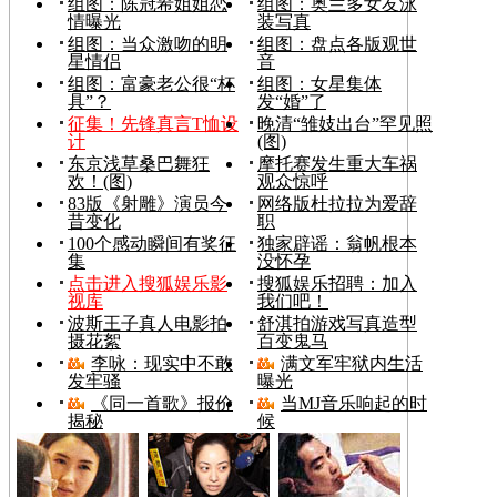
组图：陈冠希姐姐恋
组图：奥兰多女友泳
情曝光
装写真
组图：当众激吻的明
组图：盘点各版观世
星情侣
音
组图：富豪老公很“杯
组图：女星集体
具”？
发“婚”了
征集！先锋真言T恤设
晚清“雏妓出台”罕见照
计
(图)
东京浅草桑巴舞狂
摩托赛发生重大车祸
欢！(图)
观众惊呼
83版《射雕》演员今
网络版杜拉拉为爱辞
昔变化
职
100个感动瞬间有奖征
独家辟谣：翁帆根本
集
没怀孕
点击进入搜狐娱乐影
搜狐娱乐招聘：加入
视库
我们吧！
波斯王子真人电影拍
舒淇拍游戏写真造型
摄花絮
百变鬼马
李咏：现实中不敢
满文军牢狱内生活
发牢骚
曝光
《同一首歌》报价
当MJ音乐响起的时
揭秘
候