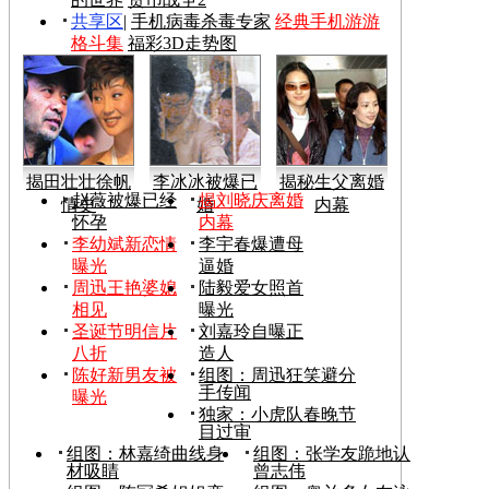
共享区
|
手机病毒杀毒专家
经典手机游游
格斗集
福彩3D走势图
揭田壮壮徐帆
李冰冰被爆已
揭秘生父离婚
赵薇被爆已经
揭刘晓庆离婚
情史
婚
内幕
怀孕
内幕
李幼斌新恋情
李宇春爆遭母
曝光
逼婚
周迅王艳婆媳
陆毅爱女照首
相见
曝光
圣诞节明信片
刘嘉玲自曝正
八折
造人
陈好新男友被
组图：周迅狂笑避分
手传闻
曝光
独家：小虎队春晚节
目过审
组图：林嘉绮曲线身
组图：张学友跪地认
材吸睛
曾志伟