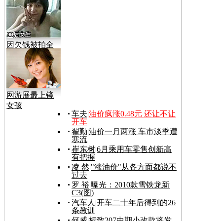
因欠钱被拍全
裸视频
网游展最上镜
女孩
车夫
|
油价疯涨0.48元 还让不让
开车
翟勤
|
油价一月两涨 车市淡季遭
寒流
崔东树
|
6月乘用车零售创新高
有把握
凌 然
|
"涨油价"从各方面都说不
过去
罗 裕
|
曝光：2010款雪铁龙新
C3(图)
汽车人
|
开车二十年后得到的26
条教训
何威
|
标致207中期小改款将发