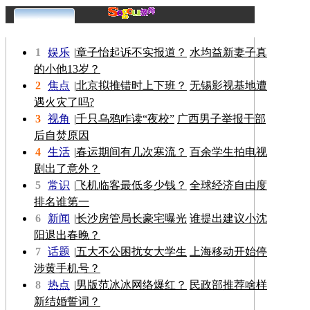
更多>>
1
娱乐
|
章子怡起诉不实报道？
水均益新妻子真
的小他13岁？
2
焦点
|
北京拟推错时上下班？
无锡影视基地遭
遇火灾了吗?
3
视角
|
千只乌鸦咋读“夜校”
广西男子举报干部
后自焚原因
4
生活
|
春运期间有几次寒流？
百余学生拍电视
剧出了意外？
5
常识
|
飞机临客最低多少钱？
全球经济自由度
排名谁第一
6
新闻
|
长沙房管局长豪宅曝光
谁提出建议小沈
阳退出春晚？
7
话题
|
五大不公困扰女大学生
上海移动开始停
涉黄手机号？
8
热点
|
男版范冰冰网络爆红？
民政部推荐啥样
新结婚誓词？