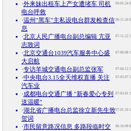
·
外来妹出租车上产女遭堵车 司机
09-01-24 0
电台呼救
·
温州"黑车"主私设电台群发检查信
08-11-26 0
息
·
北京人民广播电台副总编辑 亢亚
07-11-22 1
志致词
·
北京交通台1039汽车服务中心盛
07-06-08 1
大启航
·
专访羊城交通电台副总监张军
07-04-12 2
·
中央电台3.15全天维权直播 关注
07-03-07 1
汽车业
·
成都电台交通广播 "新春爱心专列
07-03-01 1
送温暖"
·
湖北省广播电台总监徐立新先生致
07-01-16 1
贺词
·
市民留意路况信息 多路段临时交
06-10-08 0