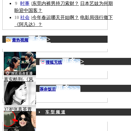
9
时事
|
东莞内裤男持刀索财？
日本艺妓为何期
盼迎中国客？
10
社会
|
今年春运哪天开始啊？
电影局强行撤下
《阿凡达》？
更多>>
最热视频
更多>>
搜狐无线
真实酷刑-《风
声》
更多>>
茶余饭后
37岁张真英胃
车 型 频 道
癌病逝