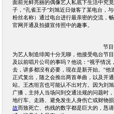
面前光鲜亮丽的偶像艺人私底下生活中究
子，“孔雀王子”刘旭近日做客了某电台，
粉丝名称）通过电台进行最亲密的交流，
官网开通及拍摄宣传照中的趣事。
刘
节目
为艺人制造绯闻十分无聊，他接受电台节
及以前唱片公司的事吗？他说：“视乎情况
去，讲多都没有必要，现在是新开始。”他
正式复出，随之会推出两首单曲，以及开
站。王杰坦言也可能认不出对方。因为刘
广播，主持人当场问到
交通
法规的问题时
地行车、走路、避免发生人身伤亡或财物
故
而致死亡、伤残的数字都是巨大的，恳