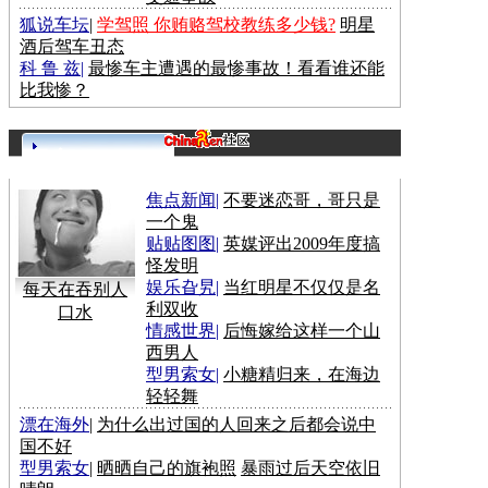
狐说车坛
|
学驾照 你贿赂驾校教练多少钱?
明星
酒后驾车丑态
科 鲁 兹
|
最惨车主遭遇的最惨事故！看看谁还能
比我惨？
更多>>
焦点新闻
|
不要迷恋哥，哥只是
一个鬼
贴贴图图
|
英媒评出2009年度搞
怪发明
娱乐旮旯
|
当红明星不仅仅是名
每天在吞别人
利双收
口水
情感世界
|
后悔嫁给这样一个山
西男人
型男索女
|
小糖精归来，在海边
轻轻舞
漂在海外
|
为什么出过国的人回来之后都会说中
国不好
型男索女
|
晒晒自己的旗袍照
暴雨过后天空依旧