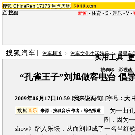
搜狐
ChinaRen
17173
焦点房地
产
搜狗
新闻
-
体育
-
S
-
娱乐
-
V
-
汽车频道
>
汽车文化生活娱乐
>
星星车
实用工具
更
搜狗输
影视查
“孔雀王子”刘旭做客电台 倡
入法
询
搜狗浏
TV节
览器
目单
在线音
图片欣
乐盒
赏
2009年06月17日10:59
[
我来说两句
] [字号：
大
为一曲孔
来源：
搜狐音乐
作者：综合报道
圈，因为
show》踏入乐坛，从而刘旭成了一名当红