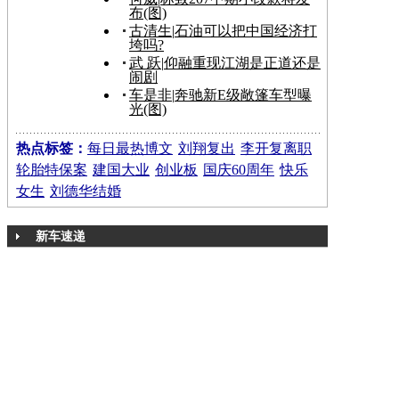
布(图)
古清生
|
石油可以把中国经济打
垮吗?
武 跃
|
仰融重现江湖是正道还是
闹剧
车是非
|
奔驰新E级敞篷车型曝
光(图)
热点标签：
每日最热博文
刘翔复出
李开复离职
轮胎特保案
建国大业
创业板
国庆60周年
快乐
女生
刘德华结婚
新车速递