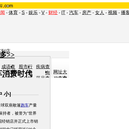
新闻
-
体育
-
S
-
娱乐
-
V
-
财经
-
IT
-
汽车
-
房产
-
女人
-
视频
-
播
车到店
多>>
成语查
股市行
疾病查
车消费时代
网址大
询
情
询
全
生字快
基金排
药品查
IP查询
认
行
询
单词翻
车型查
女人宝
小说阅
译
询
典
读
中
小
]
球双座敞篷
跑车
产量
保持者，被誉为“世界
国经销店并正式上市销