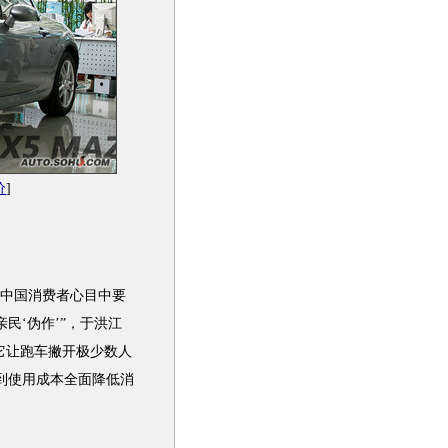
价
]
中国消费者心目中要
民‘伪作’”，于洪江
它让
跑车
撇开极少数人
到使用成本全面降低消