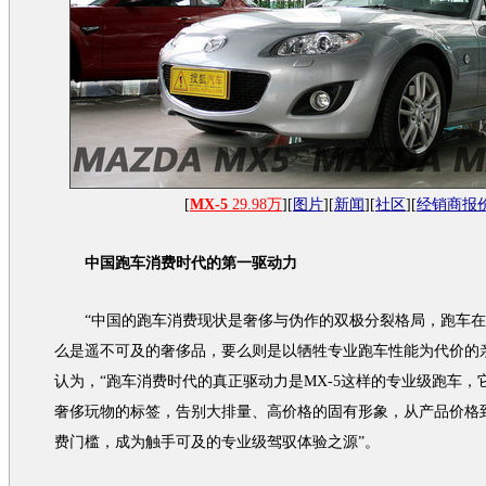
[
MX-5
29.98万
][
图片
][
新闻
][
社区
][
经销商报
中国
跑车
消费时代的第一驱动力
“中国的
跑车
消费现状是奢侈与伪作的双极分裂格局，
跑车
在
么是遥不可及的奢侈品，要么则是以牺牲专业
跑车
性能为代价的亲
认为，“
跑车
消费时代的真正驱动力是
MX-5
这样的专业级
跑车
，
奢侈玩物的标签，告别大排量、高价格的固有形象，从产品价格
费门槛，成为触手可及的专业级驾驭体验之源”。