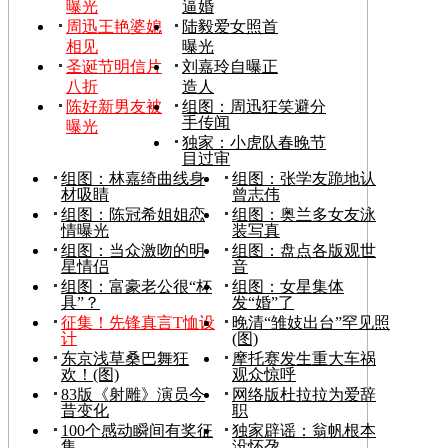
曝光
逼婚
周迅王艳婆媳
陆毅爱女照首
相见
曝光
圣诞节明信片
刘嘉玲自曝正
八折
造人
陈好新男友被
组图：周迅狂笑避分
手传闻
曝光
独家：小虎队春晚节
目过审
组图：林嘉绮曲线身
组图：张学友跪地认
材吸睛
曾志伟
组图：陈冠希姐姐恋
组图：奥兰多女友泳
情曝光
装写真
组图：当众激吻的明
组图：盘点各版观世
星情侣
音
组图：富豪老公很“杯
组图：女星集体
具”？
发“婚”了
征集！先锋真言T恤设
晚清“雏妓出台”罕见照
计
(图)
东京浅草桑巴舞狂
摩托赛发生重大车祸
欢！(图)
观众惊呼
83版《射雕》演员今
网络版杜拉拉为爱辞
昔变化
职
100个感动瞬间有奖征
独家辟谣：翁帆根本
集
没怀孕