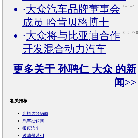
·
大众汽车品牌董事会
09-05-29 1
成员 哈肯贝格博士
·
大众将与比亚迪合作
09-05-27 0
开发混合动力汽车
更多关于
孙聘仁 大众
的新
闻>>
相关推荐
斯柯达经销商
汽车经销商
报废汽车
过滤器系列