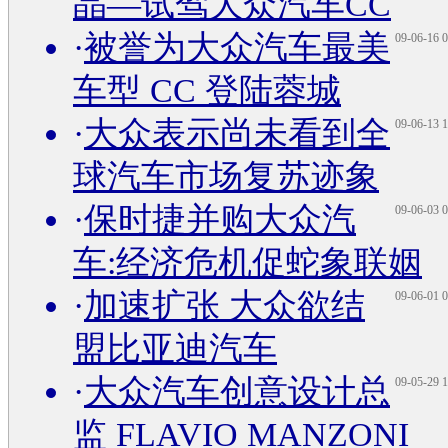
晶—试驾大众汽车CC
·
被誉为大众汽车最美
09-06-16 0
车型 CC 登陆蓉城
·
大众表示尚未看到全
09-06-13 1
球汽车市场复苏迹象
·
保时捷并购大众汽
09-06-03 0
车:经济危机促蛇象联姻
·
加速扩张 大众欲结
09-06-01 0
盟比亚迪汽车
·
大众汽车创意设计总
09-05-29 1
监 FLAVIO MANZONI