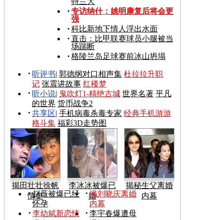
特兰大
专访纳什：姚明康复后将会更
强
科比新地下情人浮出水面
直击：比甲联赛球员小腿被当
场踹断
格陵兰岛足球赛前冰山坍塌
听评书
|
郭德纲对口相声集
杜拉拉升职
记
张震讲故事
红楼梦
听小说
|
鬼吹灯1-精绝古城
世界名著
平凡
的世界
货币战争2
共享区
|
手机病毒杀毒专家
经典手机游游
格斗集
福彩3D走势图
揭田壮壮徐帆
李冰冰被爆已
揭秘生父离婚
赵薇被爆已经
揭刘晓庆离婚
情史
婚
内幕
怀孕
内幕
李幼斌新恋情
李宇春爆遭母