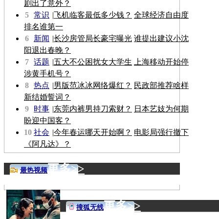
剧出了意外？
5
常识
|
飞机临客最低多少钱？
全球经济自由度
排名谁第一
6
新闻
|
长沙房管局长豪宅曝光
谁提出建议小沈
阳退出春晚？
7
话题
|
五大不公困扰女大学生
上海移动开始停
涉黄手机号？
8
热点
|
男版范冰冰网络爆红？
民政部推荐啥样
新结婚誓词？
9
时事
|
东莞内裤男持刀索财？
日本艺妓为何期
盼迎中国客？
10
社会
|
今年春运哪天开始啊？
电影局强行撤下
《阿凡达》？
更多>>
最热视频
更多>>
搜狐无线