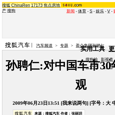
搜狐
ChinaRen
17173
焦点房地
产
搜狗
新闻
-
体育
-
S
-
娱乐
-
V
-
汽车频道
>
专题
>
盈众集团孙聘仁
实用工具
更
搜狗输
影视查
孙聘仁:对中国车市3
入法
询
搜狗浏
TV节
览器
目单
在线音
图片欣
观
乐盒
赏
2009年06月23日13:51
[
我来说两句
] [字号：
大
来源：
搜狐汽车
作者：张丽玥