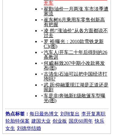
开车
翟勤
|
油价一月两涨 车市淡季遭
寒流
崔东树
|
6月乘用车零售创新高
有把握
凌 然
|
"涨油价"从各方面都说不
过去
罗 裕
|
曝光：2010款雪铁龙新
C3(图)
汽车人
|
开车二十年后得到的26
条教训
何威
|
标致207中期小改款将发
布(图)
古清生
|
石油可以把中国经济打
垮吗?
武 跃
|
仰融重现江湖是正道还是
闹剧
车是非
|
奔驰新E级敞篷车型曝
光(图)
热点标签：
每日最热博文
刘翔复出
李开复离职
轮胎特保案
建国大业
创业板
国庆60周年
快乐
女生
刘德华结婚