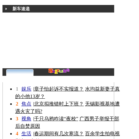
新车速递
更多>>
1
娱乐
|
章子怡起诉不实报道？
水均益新妻子真
的小他13岁？
2
焦点
|
北京拟推错时上下班？
无锡影视基地遭
遇火灾了吗?
3
视角
|
千只乌鸦咋读“夜校”
广西男子举报干部
后自焚原因
4
生活
|
春运期间有几次寒流？
百余学生拍电视