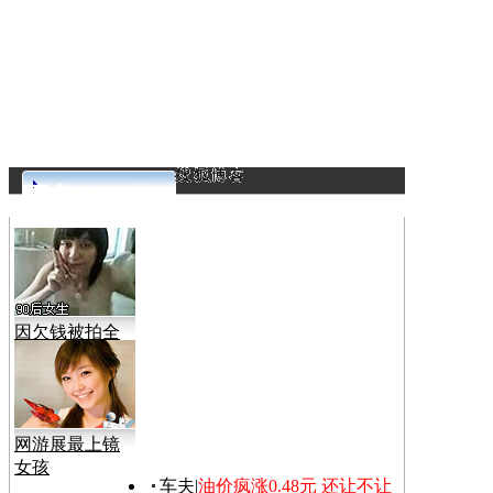
更多>>
因欠钱被拍全
裸视频
网游展最上镜
女孩
车夫
|
油价疯涨0.48元 还让不让