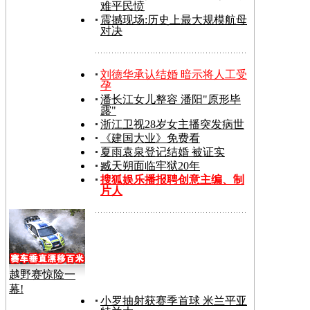
难平民愤
震撼现场:历史上最大规模航母
对决
刘德华承认结婚 暗示将人工受
孕
潘长江女儿整容 潘阳"原形毕
露"
浙江卫视28岁女主播突发病世
《建国大业》免费看
夏雨袁泉登记结婚 被证实
臧天朔面临牢狱20年
搜狐娱乐播报聘创意主编、制
片人
越野赛惊险一
幕!
小罗抽射获赛季首球 米兰平亚