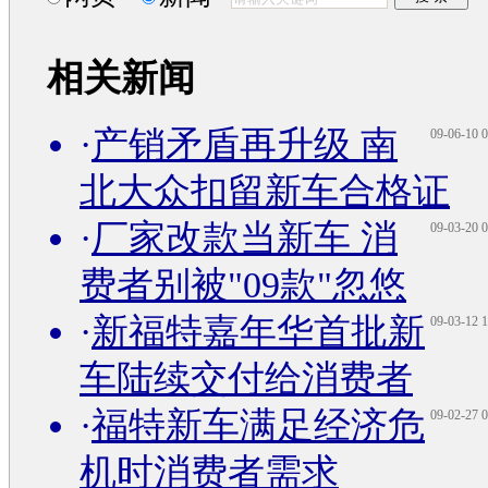
相关新闻
·
产销矛盾再升级 南
09-06-10 0
北大众扣留新车合格证
·
厂家改款当新车 消
09-03-20 0
费者别被"09款"忽悠
·
新福特嘉年华首批新
09-03-12 1
车陆续交付给消费者
·
福特新车满足经济危
09-02-27 0
机时消费者需求