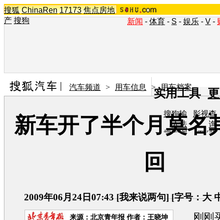
搜狐
ChinaRen
17173
焦点房地
产
搜狗
新闻
-
体育
-
S
-
娱乐
-
V
-
汽车频道
>
用车信息
>
用车档案
实用工具
更
搜狗输
影视查
新车开了半个月莫名
入法
询
搜狗浏
TV节
览器
目单
在线音
图片欣
回
乐盒
赏
2009年06月24日07:43
[
我来说两句
] [字号：
大
刚刚买
来源：
北京青年报
作者：王晓坤