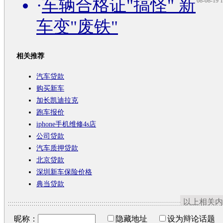
·
车辆合格证"搞怪" 新
08-08-19 1
车变"废铁"
相关推荐
汽车贷款
购买新车
加长凯迪拉克
跑车报价
iphone手机维修4s店
公司贷款
汽车质押贷款
北京贷款
深圳新车保险价格
典当贷款
以上相关内
昵称：
隐藏地址
设为辩论话题