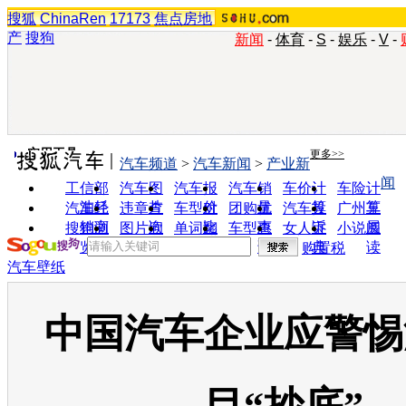
搜狐
ChinaRen
17173
焦点房地
产
搜狗
新闻
-
体育
-
S
-
娱乐
-
V
-
实用工具
更多>>
汽车频道
>
汽车新闻
>
产业新
闻
工信部
汽车图
汽车报
汽车销
车价计
车险计
油耗
片
价
量
算
算
汽车经
违章查
车型对
团购优
汽车投
广州车
销商
询
比
惠
诉
展
搜狗浏
图片欣
单词翻
车型查
女人宝
小说阅
览器
赏
译
询
典
读
购置税
汽车壁纸
中国汽车企业应警惕