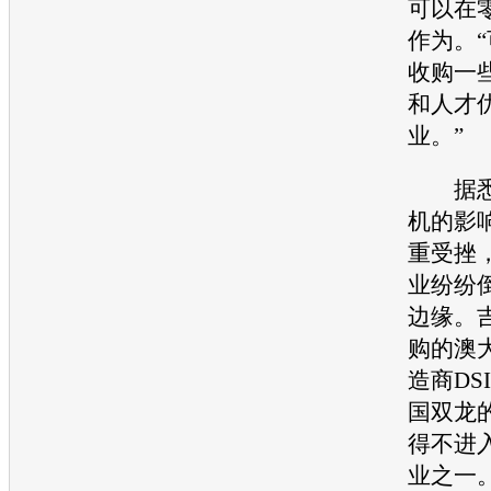
可以在
作为。
收购一
和人才
业。”
据悉
机
的影
重受挫
业纷纷
边缘。
购的澳
造商DS
国
双龙
得不进
业之一