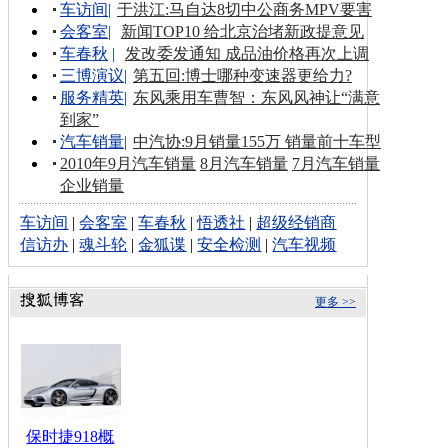
车访间
|
于洪江:马自达8切中公商务MPV要害
会客室
|
新闻TOP10 给北京治堵新政提意见
车春秋
|
发改委发通知 成品油价格再次上调
三博演议
|
第五回:博士哪种变速器更给力?
服务精英
|
东风乘用车曹智：东风风神让“满意
到家”
汽车销量
|
中汽协:9月销量155万 销量前十车型
2010年9月汽车销量
8月汽车销量
7月汽车销量
企业销量
车访间
|
会客室
|
车春秋
|
悟透社
|
超级经销商
信访办
|
魂斗轮
|
金狐谍
|
安全检测
|
汽车视频
更多 >>
保时捷918概