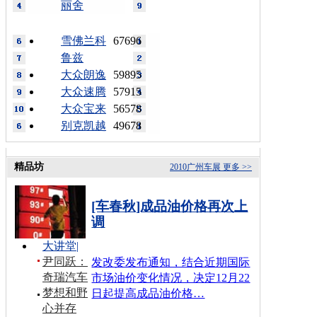
丽舍
雪佛兰科
67696
鲁兹
大众朗逸
59895
大众速腾
57915
大众宝来
56578
别克凯越
49678
精品坊
2010广州车展
更多 >>
[车春秋]成品油价格再次上
调
大讲堂
|
尹同跃：
发改委发布通知，结合近期国际
奇瑞汽车
市场油价变化情况，决定12月22
梦想和野
日起提高成品油价格…
心并存