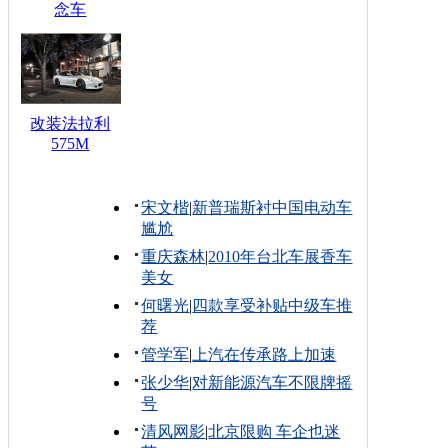
念车
改装法拉利
575M
宋文楷
|
新普瑞斯衬中国电动车
尴尬
重庆森林
|
2010年台北车展香车
美女
何曙光
|
四款享受补贴中级车推
荐
管学军
|
上汽在传承路上加速
张少华
|
对新能源汽车不限牌摇
号
清风网影
|
北京限购 车企也迷