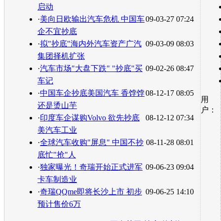
启动
·
美向日欧输出汽车危机 中国车
09-03-27 07:24
企不宜抄底
·
拟"抄底"海内外汽车资产广汽
09-03-09 08:03
集团择机扩张
·
汽车市场"大盘下跌" "抄底"买
09-02-26 08:47
车记
·
中国车企抄底美国汽车 香饽饽
08-12-17 08:05
用
还是烫山芋
户：
·
印度车企谋购Volvo 欲先抄底
08-12-12 07:34
美汽车工业
·
全球汽车收购"屏息" 中国不抄
08-11-28 08:01
底忙"抢"人
·
独家曝光！奇瑞开始正式进军
09-06-23 09:04
卡车制造业
·
奇瑞QQme即将长沙上市 初步
09-06-25 14:10
预计售价6万