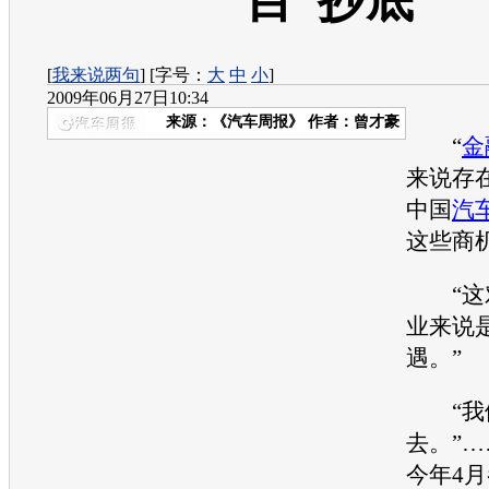
目“抄底”
[
我来说两句
] [字号：
大
中
小
]
2009年06月27日10:34
来源：
《汽车周报》
作者：曾才豪
“
金
来说存
中国
汽
这些商
“这
业
来说
遇。”
“我们
去。”
今年4