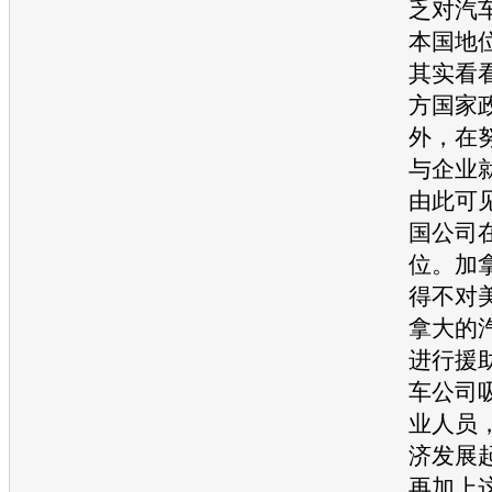
乏对
汽
本国地
其实看
方国家
外，在
与企业
由此可
国公司
位。加
得不对
拿大的
进行援
车
公司
业人员
济发展
再加上