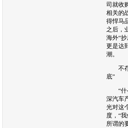
司就收
相关的
得
悍马
之后，
海外“抄
更是达
潮。
不存在
底”
“什么
深
汽车
光对这
度，“我
所谓的