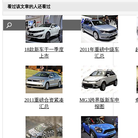
看过该文章的人还看过
18款新车于一季度
2011年重磅中级车
上市
汇总
2011重磅合资紧凑
MG3跨界版新车申
汇总
报图