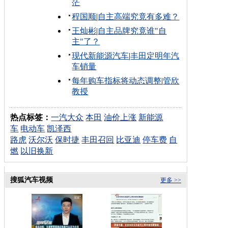
茫
程国顺
|
自主高端究竟有多难？
王灿彬
|
自主品牌究竟谁"自
主"了？
现代新能源汽车
|
丰田定明年汽
车销量
每年购车指标将动态调整
|
管欣
教授
热点标签：
一汽大众
本田
油价上涨
新能源
车
电动车
凯泽西
路虎
沃尔沃
保时捷
丰田召回
比亚迪
停车费
自
燃
以旧换新
搜狐汽车视频
更多 >>