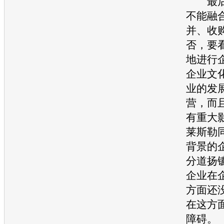
最后
不能融
并、收
否，要
地进行
企业文
业的发
营，而
有重大
莱斯勒
背景的
分道扬
企业
在
方面还
在这方
障碍。