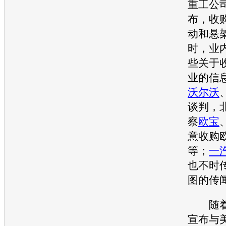
重工公
布，收
动和悬
时，业
些关于
业的信
沃尔沃
谈判，
察
欧宝
意收购
等；
一
也不时
图的传
随着
宣布与