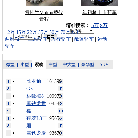
雪佛兰Malibu替代
年初将上市新车
景程
车型搜索：
精准搜索：
5万
8万
12万
15万
22万
35万
50万
70万以上
两厢轿车
|
三厢轿车
|
旅行轿车
|
敞篷轿车
|
运动
轿车
微型
小型
紧凑
中型
中大型
豪华型
SUV
比亚迪
161399
G3
标致408
109973
雪铁龙世
103534
嘉
莲花L3三
95654
厢
雪铁龙爱
93670