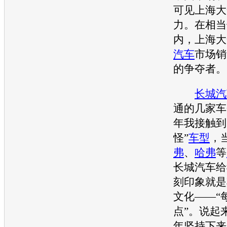
可见
上海大
力。在相当
内，
上海大
汽车
市场销
的争夺者。
长城汽
通的几家车
年我接触到
怪”
车型
，
弗
、
哈弗
等
长城汽车
给
刻印象就是
文化——“
点”。说起
年坚持下来