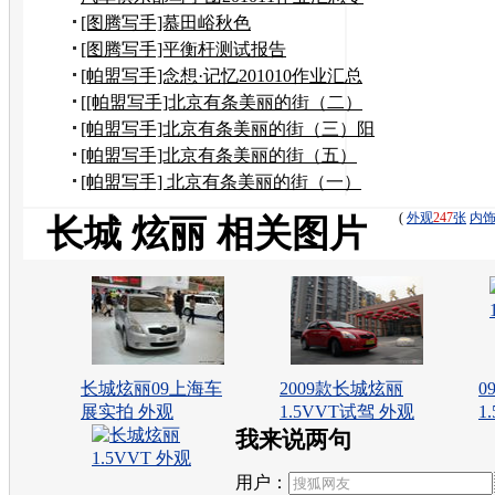
贴
[图腾写手]慕田峪秋色
[图腾写手]平衡杆测试报告
[帕盟写手]念想·记忆201010作业汇总
[[帕盟写手]北京有条美丽的街（二）
到奶奶家作客
[帕盟写手]北京有条美丽的街（三）阳
台上观望美景
[帕盟写手]北京有条美丽的街（五）
——风水宝地
[帕盟写手] 北京有条美丽的街（一）
(
外观
247
张
内
长城 炫丽 相关图片
长城炫丽09上海车
2009款长城炫丽
0
展实拍 外观
1.5VVT试驾 外观
1
我来说两句
用户：