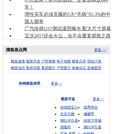
车！
理性买车必须克服的5大“毛病”91.3%的中
国人都有
广汽传祺GS7测试谍照曝光 配大尺寸屏幕
宝沃2017还会火么，会不会重复观致之路
搜狐焦点网
更多 >>
楼盘速查
最新开盘
户型搜索
电子地图
楼盘点评
贷款计算
楼盘动态
购房导航
看房图片
户型图片
装修论坛
装修图库
热销楼盘推荐
更多>>
最新开盘
更多>>
绿地国宝21
领秀慧谷
北京方糖
澜馨墅
潮白河孔雀
绿宸万华城
国隆府
潮白河孔雀
宏泰·美墅
铂铭郡