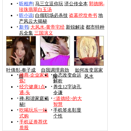
听相声
|
马三立逗你玩
济公传全本
郭德纲-
珍珠翡翠白玉汤
听小说
|
白领职场必杀技
盗墓挖坟奇书
地
产风云大揭秘
新书
|
大风水-黄帝宅经
新锐解读
都市特种
兵全集
三国演义
叶倩彤-奉子成
自我调理肩劲
如何改变居家
禅商-企业家修
心态改变命运
婚
腰
风水
炼!
解析
经穴健康1点
养生12字诀孔
通-头
令谦
禅-和谐家庭揭
<道德经>的大
秘!
智慧
吃喝玩乐一站
手机签名彰显
式购
个性
手机证券荐优
质股