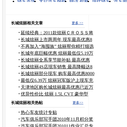
轿车市场
大众汽车报价
颐达 价格
现代轿车
汽车
汽车销售
丰田汽车rv4
上海大众汽车价格
丰田销售
上海大众汽车
长城炫丽相关文章
更多 >>
延续经典：2011款炫丽ＣＲＯＳＳ将
亮相
长城炫丽上市两周年 现车最高优惠8
千元
不再加入“海囤族” 炫丽帮你精打细选
长城年底巨幅优惠 炫丽最低仅5.19万
元
长城炫丽全系享节能补贴 最高优惠
8000元
长城炫丽4S店现车销售 最高降幅达8
千元
长城炫丽部分现车 购车最高优惠8000
元
最低仅6.39万 炫丽冠军版沪上现车充
足
天津地区购长城炫丽最高优惠已近万
元
优异性价比 炫丽 1.5L CVT 豪华型
长城炫丽相关热帖
更多>>
热心车友统计专贴
汽车俱乐部写手团2010年11月积分奖
励申请
汽车俱乐部写手团201011作业汇总专