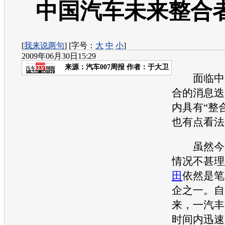
中国汽车未来整合
[
我来说两句
] [字号：
大
中
小
]
2009年06月30日15:29
来源：
汽车007周报
作者：于大卫
面临中国
合的消息迭
内具有“整
也有点看法
虽然今年
情况不甚理
田
依然是笔
企之一。自
来，
一汽丰
时间内迅速