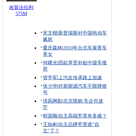
改装法拉利
575M
宋文楷
|
新普瑞斯衬中国电动车
尴尬
重庆森林
|
2010年台北车展香车
美女
何曙光
|
四款享受补贴中级车推
荐
管学军
|
上汽在传承路上加速
张少华
|
对新能源汽车不限牌摇
号
清风网影
|
北京限购 车企也迷
茫
程国顺
|
自主高端究竟有多难？
王灿彬
|
自主品牌究竟谁"自
主"了？