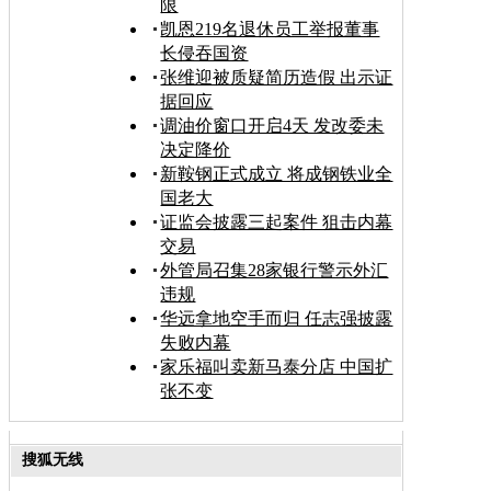
限
凯恩219名退休员工举报董事
长侵吞国资
张维迎被质疑简历造假 出示证
据回应
调油价窗口开启4天 发改委未
决定降价
新鞍钢正式成立 将成钢铁业全
国老大
证监会披露三起案件 狙击内幕
交易
外管局召集28家银行警示外汇
违规
华远拿地空手而归 任志强披露
失败内幕
家乐福叫卖新马泰分店 中国扩
张不变
搜狐无线