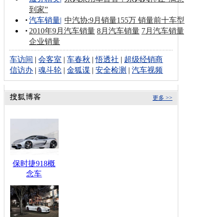
到家”
汽车销量
|
中汽协:9月销量155万 销量前十车型
2010年9月汽车销量
8月汽车销量
7月汽车销量
企业销量
车访间
|
会客室
|
车春秋
|
悟透社
|
超级经销商
信访办
|
魂斗轮
|
金狐谍
|
安全检测
|
汽车视频
更多 >>
保时捷918概
念车