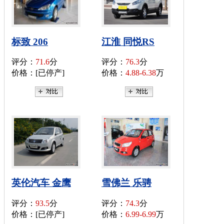
标致 206
江淮 同悦RS
评分：
71.6
分
评分：
76.3
分
价格：[已停产]
价格：
4.88-6.38
万
英伦汽车 金鹰
雪佛兰 乐骋
评分：
93.5
分
评分：
74.3
分
价格：[已停产]
价格：
6.99-6.99
万