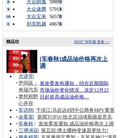
大众朗逸
59895
大众速腾
57915
大众宝来
56578
别克凯越
49678
精品坊
2010广州车展
更多 >>
[车春秋]成品油价格再次上
调
大讲堂
|
尹同跃：
发改委发布通知，结合近期国际
奇瑞汽车
市场油价变化情况，决定12月22
梦想和野
日起提高成品油价格…
心并存
车访间
|
于洪江:马自达8切中公商务MPV要害
会客室
|
新闻TOP10 给北京治堵新政提意见
车春秋
|
发改委发通知 成品油价格再次上调
三博演议
|
第五回:博士哪种变速器更给力?
服务精英
|
东风乘用车曹智：东风风神让“满意