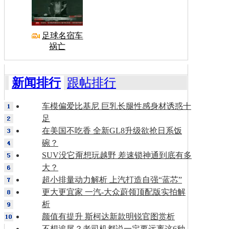
足球名宿车
祸亡
新闻排行
跟帖排行
车模偏爱比基尼 巨乳长腿性感身材诱惑十
足
在美国不吃香 全新GL8升级欲抢日系饭
碗？
SUV没它甭想玩越野 差速锁神通到底有多
大？
超小排量动力解析 上汽打造自强“蓝芯”
更大更宜家 一汽-大众蔚领顶配版实拍解
析
颜值有提升 斯柯达新款明锐官图赏析
不想追尾？老司机都说一定要远离这6种