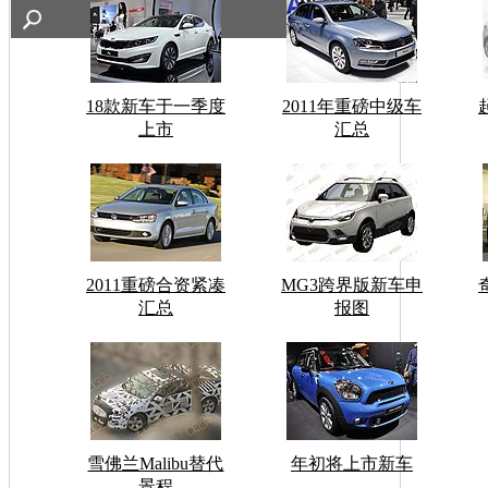
18款新车于一季度
2011年重磅中级车
上市
汇总
2011重磅合资紧凑
MG3跨界版新车申
汇总
报图
雪佛兰Malibu替代
年初将上市新车
景程