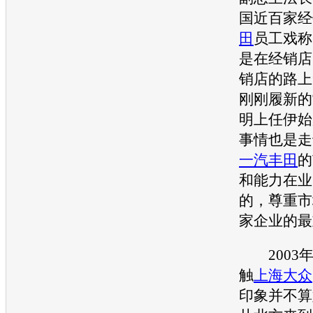
国近百家经
田
员工戏称
是在经销店
销店的路上
刚刚履新的
明上任伊始
事情也是走
一汽丰田
的
和能力在业
的，尊重市
家企业的最
2003年
触
上海大众
印象并不算