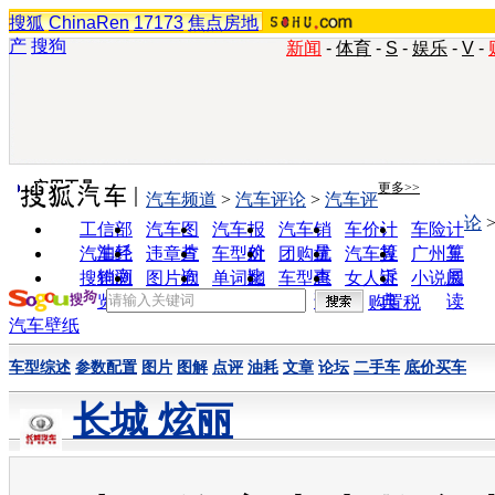
搜狐
ChinaRen
17173
焦点房地
产
搜狗
新闻
-
体育
-
S
-
娱乐
-
V
-
实用工具
更多>>
汽车频道
>
汽车评论
>
汽车评
论
工信部
汽车图
汽车报
汽车销
车价计
车险计
油耗
片
价
量
算
算
汽车经
违章查
车型对
团购优
汽车投
广州车
销商
询
比
惠
诉
展
搜狗浏
图片欣
单词翻
车型查
女人宝
小说阅
览器
赏
译
询
典
读
购置税
汽车壁纸
车型综述
参数配置
图片
图解
点评
油耗
文章
论坛
二手车
底价买车
长城 炫丽