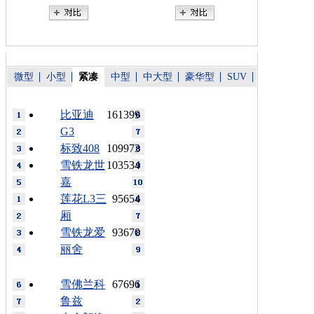
微型
小型
紧凑
中型
中大型
豪华型
SUV
比亚迪
161399
G3
标致408
109973
雪铁龙世
103534
嘉
莲花L3三
95654
厢
雪铁龙爱
93670
丽舍
雪佛兰科
67696
鲁兹