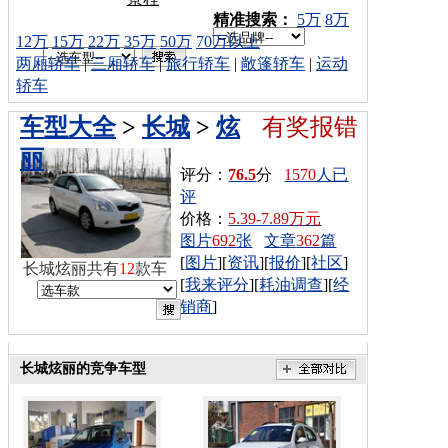
车型搜索：
精准搜索：
5万
8万
12万
15万
22万
35万
50万
70万以上
两厢轿车
|
三厢轿车
|
旅行轿车
|
敞篷轿车
|
运动
轿车
车型大全
>
长城
>
炫
有奖报错
丽
评分：
76.5
分
1570
人已
评
价格：
5.39-7.89万元
图片
692
张
文章
362
篇
[
图片
][
资讯
][
报价
][
社区
]
长城炫丽共有
12
款车
[
我来评分
][
耗油调查
][
经
销商
]
长城炫丽的竞争车型