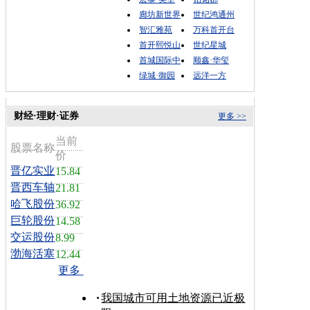
廊坊新世界
世纪鸿通州
智汇雅苑
万科首开台
首开熙悦山
世纪星城
首城国际中
顺鑫·华玺
绿城·御园
远洋一方
财经·理财·证券
更多 >>
当前
股票名称
价
晋亿实业
15.84
晋西车轴
21.81
哈飞股份
36.92
巨轮股份
14.58
交运股份
8.99
渤海活塞
12.44
更多
我国城市可用土地资源已近极