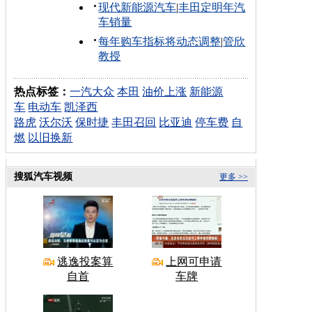
现代新能源汽车
|
丰田定明年汽
车销量
每年购车指标将动态调整
|
管欣
教授
热点标签：
一汽大众
本田
油价上涨
新能源
车
电动车
凯泽西
路虎
沃尔沃
保时捷
丰田召回
比亚迪
停车费
自
燃
以旧换新
搜狐汽车视频
更多 >>
逃逸投案算
上网可申请
自首
车牌