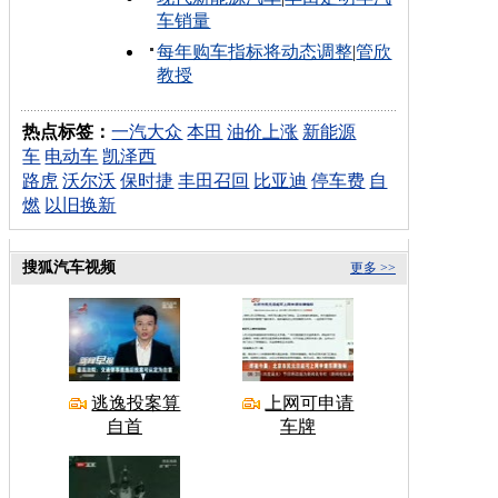
车销量
每年购车指标将动态调整
|
管欣
教授
热点标签：
一汽大众
本田
油价上涨
新能源
车
电动车
凯泽西
路虎
沃尔沃
保时捷
丰田召回
比亚迪
停车费
自
燃
以旧换新
搜狐汽车视频
更多 >>
逃逸投案算
上网可申请
自首
车牌