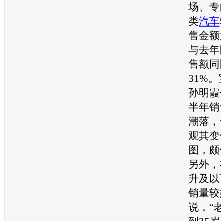
场、专
类
汽车
售金额
与去年
售额同
31%
孙明霞
半年销
潮落，
观其变
图，颇
另外，
升及以
销量较
说，“