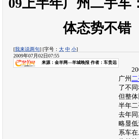
09上半年广州二手车
体态势不错
[
我来说两句
] [字号：
大
中
小
]
2009年07月02日07:55
来源：
金羊网—羊城晚报
作者：车贵远
200
广州
二
了不同
但整体
半年
二
去年同
略显低
系车在