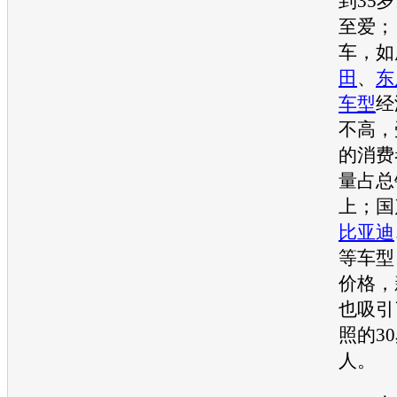
到35
至爱；
车，如
田
、
东
车型
经
不高，
的消费
量占总
上；国
比亚迪
等
车型
价格，
也吸引
照的3
人。