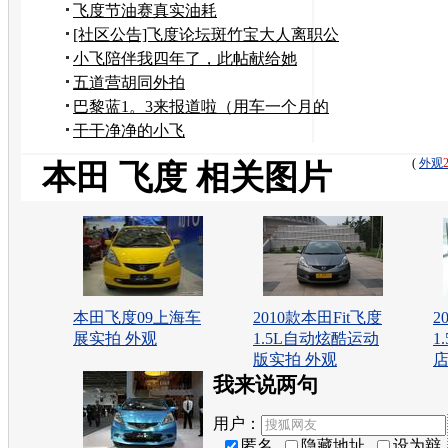
飞度节油赛真实油耗
[社区公告]飞度论坛斑竹宝大人离职公
告
小飞陪伴我四年了，此帖献给她
五道营胡同外拍
巴黎蓝1。3来报道啦（用车一个月的
感受）
干干净净的小飞
(
外观
本田 飞度 相关图片
本田飞度09上海车
2010款本田Fit飞度
2
展实拍 外观
1.5L自动炫酷运动
1
版实拍 外观
店
我来说两句
用户：
匿名
隐藏地址
设为辩