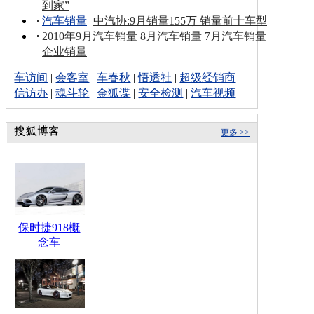
到家”
汽车销量
|
中汽协:9月销量155万 销量前十车型
2010年9月汽车销量
8月汽车销量
7月汽车销量
企业销量
车访间
|
会客室
|
车春秋
|
悟透社
|
超级经销商
信访办
|
魂斗轮
|
金狐谍
|
安全检测
|
汽车视频
更多 >>
保时捷918概
念车