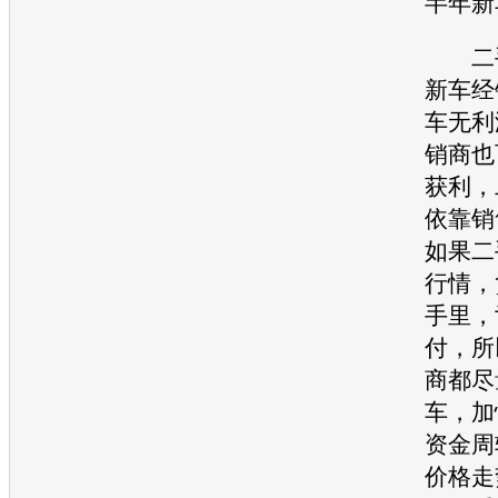
半年
新
二
新车
经
车
无利
销商也
获利，
依靠销
如果
二
行情，
手里，
付，所
商都尽
车，加
资金周
价
格走