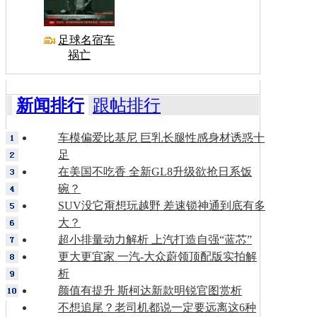
足球名宿车
祸亡
新闻排行
跟帖排行
车模偏爱比基尼 巨乳长腿性感身材诱惑十
足
在美国不吃香 全新GL8升级欲抢日系饭
碗？
SUV没它甭想玩越野 差速锁神通到底有多
大？
超小排量动力解析 上汽打造自强“蓝芯”
更大更宜家 一汽-大众蔚领顶配版实拍解
析
颜值有提升 斯柯达新款明锐官图赏析
不想追尾？老司机都说一定要远离这6种