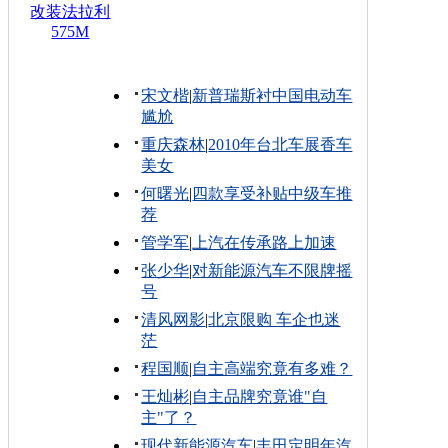
改装法拉利
575M
宋文楷
|
新普瑞斯衬中国电动车
尴尬
重庆森林
|
2010年台北车展香车
美女
何曙光
|
四款享受补贴中级车推
荐
管学军
|
上汽在传承路上加速
张少华
|
对新能源汽车不限牌摇
号
清风网影
|
北京限购 车企也迷
茫
程国顺
|
自主高端究竟有多难？
王灿彬
|
自主品牌究竟谁"自
主"了？
现代新能源汽车
|
丰田定明年汽