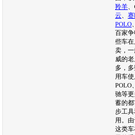
羚羊
、
云
、
赛
POLO
百家争
些车在
卖，一
威
的老
多，多
用车使
POLO
驰
等更
蓄的都
步工具
用。由
这类车