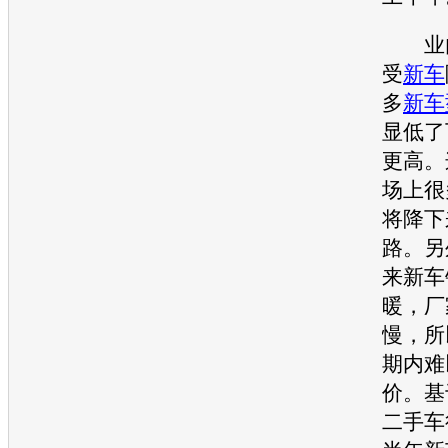
业内
受
新车
多
新车
显低了
更高。
场上很
将降下
路。另
来
新车
暖，厂
慢，所
期内难
价。基
二手车