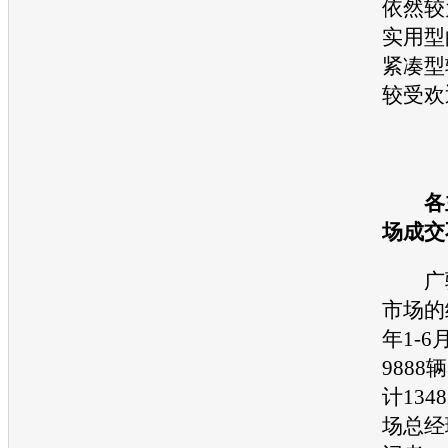
依然较
实用型
紧凑型
较受欢
各
场成交
广
市场的
年1-
988
计134
场总经