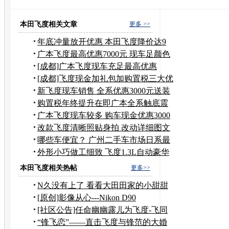
颐达 价格
小车
车价
本田飞度相关文章
更多 >>
年底冲量放开优惠 本田飞度降价达9
千元
广本飞度最高优惠7000元 现车足颜色
全
[成都]广本飞度现车充足最高优惠
10000元
[成都]飞度现金加礼包加购置税三大优
惠
新飞度现车销售 全系优惠3000元送装
潢
购置税年终提升在即广本全系触底震
撼价
广本飞度现车较多 购车现金优惠3000
元
改款飞度清晰照贴身拍 改动详细图文
解析
哪些车便宜？ 广州二手车市场日系最
吃香
外形小巧做工细致 飞度1.3L自动豪华
版
本田飞度相关热帖
更多>>
N久没有上了 看看大田田家的小甜甜
[原创]影像从心---Nikon D90
[社区公告]任命幽幽露儿为飞度-飞同
一班论坛斑竹
“锋飞恋”——直击飞度与锋范的大婚