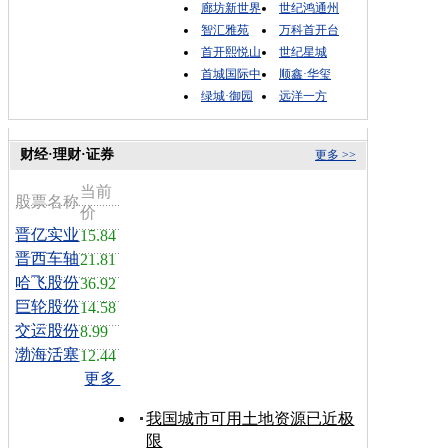
廊坊新世界
世纪鸿通州
智汇雅苑
万科首开台
首开熙悦山
世纪星城
首城国际中
顺鑫·华玺
绿城·御园
远洋一方
财经·理财·证券
更多 >>
当前
股票名称
价
晋亿实业
15.84
晋西车轴
21.81
哈飞股份
36.92
巨轮股份
14.58
交运股份
8.99
渤海活塞
12.44
更多
我国城市可用土地资源已近极
限