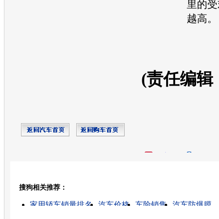
里的受
越高。
(责任编辑
开心网
人人网
豆瓣
搜狗相关推荐：
转发至：
家用轿车销量排名
汽车价格
车险销售
汽车防爆膜
广州的图片
丰田花冠最新价格
奇瑞a516最新定价