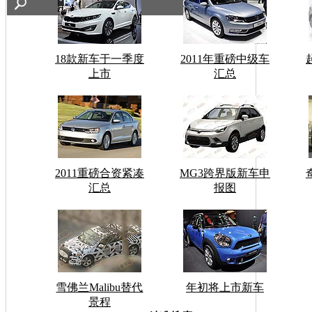
18款新车于一季度
2011年重磅中级车
上市
汇总
2011重磅合资紧凑
MG3跨界版新车申
汇总
报图
雪佛兰Malibu替代
年初将上市新车
景程