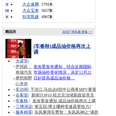
大众速腾
57915
大众宝来
56578
别克凯越
49678
精品坊
2010广州车展
更多 >>
[车春秋]成品油价格再次上
调
大讲堂
|
尹同跃：
发改委发布通知，结合近期国际
奇瑞汽车
市场油价变化情况，决定12月22
梦想和野
日起提高成品油价格…
心并存
车访间
|
于洪江:马自达8切中公商务MPV要害
会客室
|
新闻TOP10 给北京治堵新政提意见
车春秋
|
发改委发通知 成品油价格再次上调
三博演议
|
第五回:博士哪种变速器更给力?
服务精英
|
东风乘用车曹智：东风风神让“满意