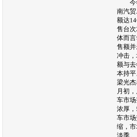
今年1
南汽贸
额达1
售台次2
体而言
售额并
冲击，
额与去
本持平
梁光杰
月初，
车
市场
浓厚，
车
市场
缩，市
淡季。