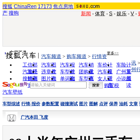
搜狐
ChinaRen
17173
焦点房地
产
搜狗
新闻
-
体育
-
S
-
娱乐
-
V
-
实用工具
更多>>
汽车频道
>
购车频道
>
行情资
讯
工信部
汽车图
汽车报
汽车销
车价计
车险计
州
油耗
片
价
量
算
算
汽车经
违章查
车型对
团购优
汽车投
广州车
销商
询
比
惠
诉
展
搜狗浏
图片欣
单词翻
车型查
女人宝
小说阅
览器
赏
译
询
典
读
购置税
汽车壁纸
车型综述
行情-报价
参数配置
碰撞测试
图片
图解
点评
保养
油耗
文章
广汽本田 飞度