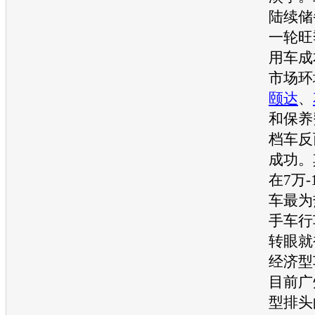
陆续储
一轮旺
用车成
市场环
颐达
、
和保养
档车反
成功。
在7万-
车
最为
手车
行
转眼就
经济型
目前广
型
排头