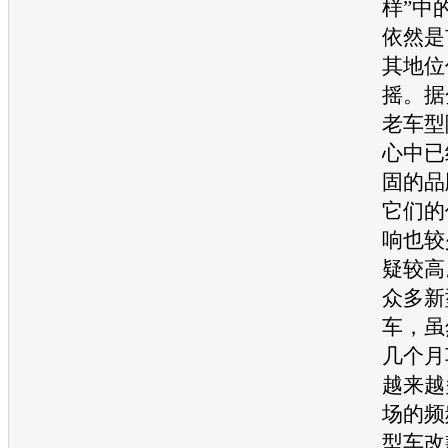
样”中
依然是
其地位
摇。据
老
车型
心中已
固的品
它们的
响也较
疑较高
众多新
车
，虽
几个月
越来越
场的频
型车改