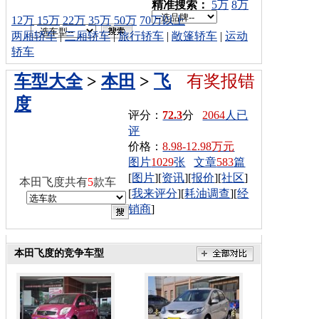
车型搜索：
精准搜索：
5万
8万
12万
15万
22万
35万
50万
70万以上
两厢轿车
|
三厢轿车
|
旅行轿车
|
敞篷轿车
|
运动
轿车
车型大全
>
本田
>
飞
有奖报错
度
评分：
72.3
分
2064
人已
评
价格：
8.98-12.98万元
图片
1029
张
文章
583
篇
[
图片
][
资讯
][
报价
][
社区
]
本田飞度共有
5
款车
[
我来评分
][
耗油调查
][
经
销商
]
本田飞度的竞争车型