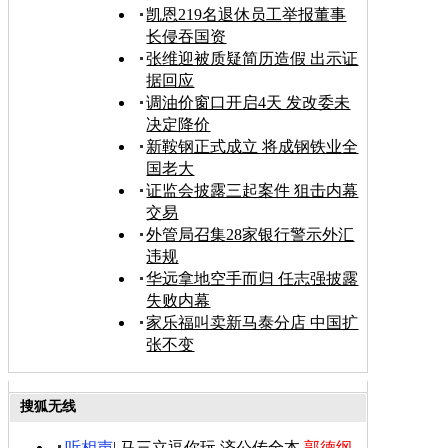
凯恩219名退休员工举报董事
长侵吞国资
张维迎被质疑简历造假 出示证
据回应
调油价窗口开启4天 发改委未
决定降价
新鞍钢正式成立 将成钢铁业全
国老大
证监会披露三起案件 狙击内幕
交易
外管局召集28家银行警示外汇
违规
华远拿地空手而归 任志强披露
失败内幕
家乐福叫卖新马泰分店 中国扩
张不变
搜狐无线
听相声
|
马三立逗你玩
济公传全本
郭德纲-