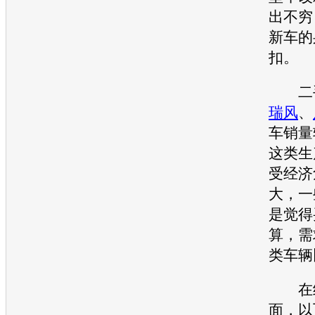
出不穷
新车
的
扣。
二手
瑞风
、
车
销量
这类生
受经济
大，一
是觉得
算，需
类车辆
在经
面，以