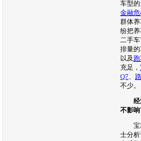
车型
的
金融危
群体养
纷把养
二手车
排量的
以及
跑
充足，
Q7
、
不少。
经
不影响
宝利
士分析