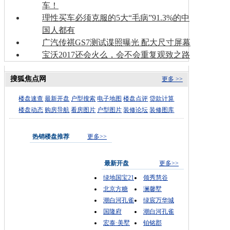
车！
理性买车必须克服的5大“毛病”91.3%的中
国人都有
广汽传祺GS7测试谍照曝光 配大尺寸屏幕
宝沃2017还会火么，会不会重复观致之路
搜狐焦点网
更多 >>
楼盘速查
最新开盘
户型搜索
电子地图
楼盘点评
贷款计算
楼盘动态
购房导航
看房图片
户型图片
装修论坛
装修图库
热销楼盘推荐
更多>>
最新开盘
更多>>
绿地国宝21
领秀慧谷
北京方糖
澜馨墅
潮白河孔雀
绿宸万华城
国隆府
潮白河孔雀
宏泰·美墅
铂铭郡