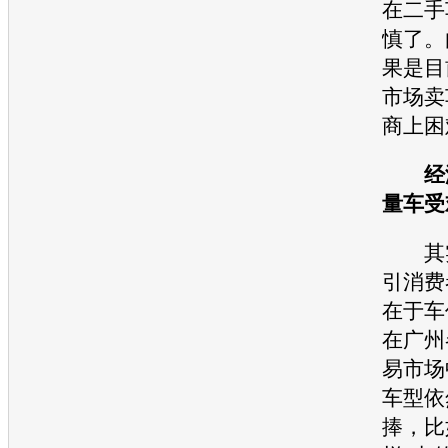
在
二手
慎了。
果是目
市场卖
商上困
经
量车受
其
引消费
在于
车
在广州
易市场
车型
依
捧，比