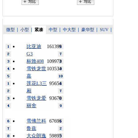
微型
小型
紧凑
中型
中大型
豪华型
SUV
比亚迪
161399
G3
标致408
109973
雪铁龙世
103534
嘉
莲花L3三
95654
厢
雪铁龙爱
93670
丽舍
雪佛兰科
67696
鲁兹
大众朗逸
59895