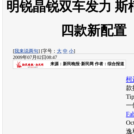
明锐晶锐双车发力 斯
四款新配置
[
我来说两句
] [字号：
大
中
小
]
2009年07月02日08:47
来源：
新民晚报·新民网
作者：综合报道
柯
款
Ti
一
Fa
Oc
逸