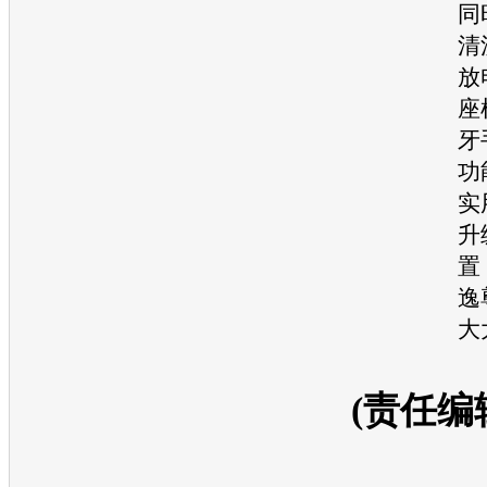
同
清
放
座
牙
功
实
升
置
逸
大
(责任编