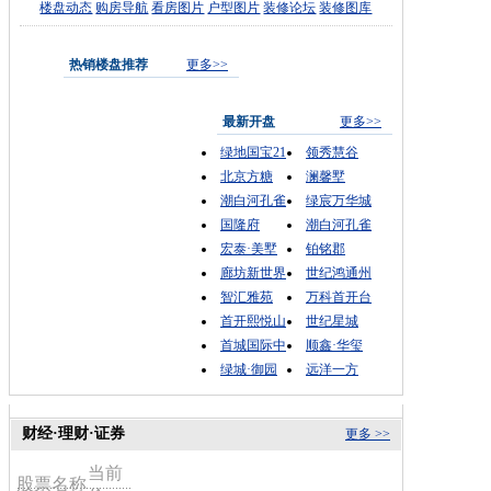
楼盘动态
购房导航
看房图片
户型图片
装修论坛
装修图库
热销楼盘推荐
更多>>
最新开盘
更多>>
绿地国宝21
领秀慧谷
北京方糖
澜馨墅
潮白河孔雀
绿宸万华城
国隆府
潮白河孔雀
宏泰·美墅
铂铭郡
廊坊新世界
世纪鸿通州
智汇雅苑
万科首开台
首开熙悦山
世纪星城
首城国际中
顺鑫·华玺
绿城·御园
远洋一方
财经·理财·证券
更多 >>
当前
股票名称