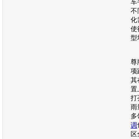
车
不
化
使
型
尊
项
其
置
打
雨
多
调
区