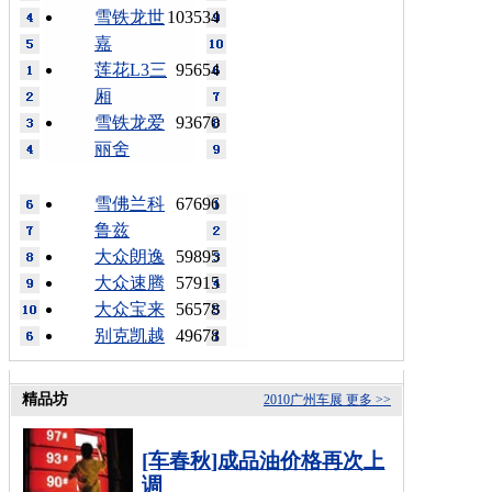
雪铁龙世
103534
嘉
莲花L3三
95654
厢
雪铁龙爱
93670
丽舍
雪佛兰科
67696
鲁兹
大众朗逸
59895
大众速腾
57915
大众宝来
56578
别克凯越
49678
精品坊
2010广州车展
更多 >>
[车春秋]成品油价格再次上
调