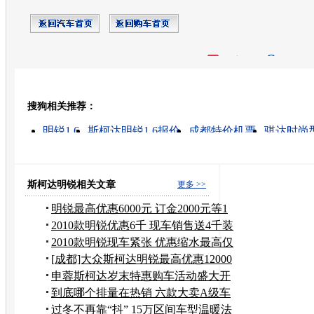
开心网
人人网
豆瓣
搜狗相关推荐：
转发至：
明锐1.6
斯柯达明锐1.6报价
成都特价机票
骐达时尚
大众斯柯达
斯柯达明锐价格
上海大众斯柯达
斯柯
二手车大众斯柯达
上海大众朗逸
斯柯达明锐相关文章
更多 >>
明锐最高优惠6000元 订金2000元等1
个月
2010款明锐优惠6千 现车销售送4千装
潢
2010款明锐现车紧张 优惠缩水最高仅
5千
[成都]大众斯柯达明锐最高优惠12000
元
申蓉斯柯达岁末特惠购车活动盛大开
幕
到底哪个排量在热销 六款大卖A级车
型
过冬不再靠“抖” 15万区间车型温暖法