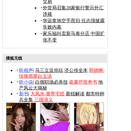
交易
外管局召集28家银行警示外汇
违规
华远拿地空手而归 任志强披露
失败内幕
家乐福叫卖新马泰分店 中国扩
张不变
搜狐无线
听相声
|
马三立逗你玩
济公传全本
郭德纲-
珍珠翡翠白玉汤
听小说
|
白领职场必杀技
盗墓挖坟奇书
地
产风云大揭秘
新书
|
大风水-黄帝宅经
新锐解读
都市特种
兵全集
三国演义