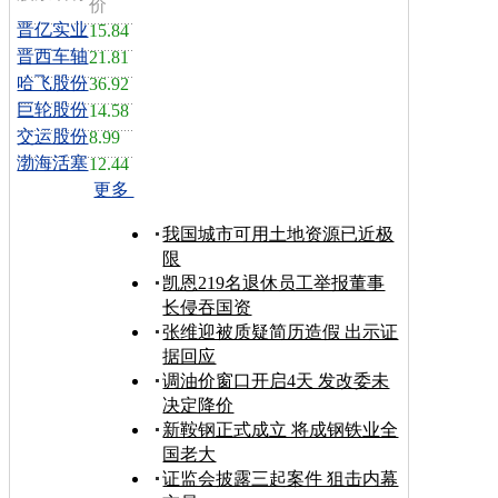
价
晋亿实业
15.84
晋西车轴
21.81
哈飞股份
36.92
巨轮股份
14.58
交运股份
8.99
渤海活塞
12.44
更多
我国城市可用土地资源已近极
限
凯恩219名退休员工举报董事
长侵吞国资
张维迎被质疑简历造假 出示证
据回应
调油价窗口开启4天 发改委未
决定降价
新鞍钢正式成立 将成钢铁业全
国老大
证监会披露三起案件 狙击内幕