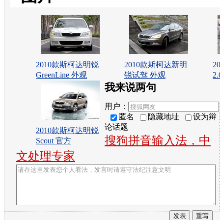
2010款斯柯达明锐
2010款斯柯达新明
2
GreenLine 外观
锐试驾 外观
2
我来说两句
用户：
匿名
隐藏地址
设为辩
论话题
2010款斯柯达明锐
搜狗拼音输入法，中
Scout 官方
文处理专家