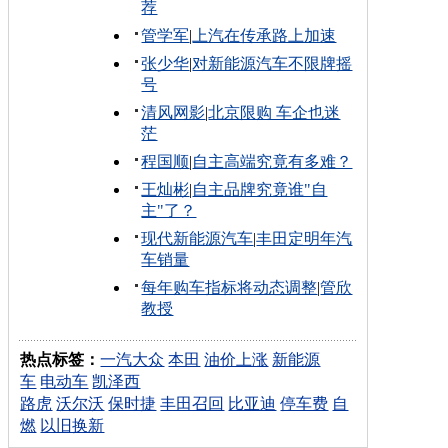
荐
管学军
|
上汽在传承路上加速
张少华
|
对新能源汽车不限牌摇
号
清风网影
|
北京限购 车企也迷
茫
程国顺
|
自主高端究竟有多难？
王灿彬
|
自主品牌究竟谁"自
主"了？
现代新能源汽车
|
丰田定明年汽
车销量
每年购车指标将动态调整
|
管欣
教授
热点标签：
一汽大众
本田
油价上涨
新能源
车
电动车
凯泽西
路虎
沃尔沃
保时捷
丰田召回
比亚迪
停车费
自
燃
以旧换新