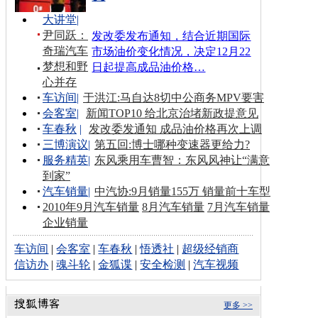
大讲堂
|
尹同跃：
发改委发布通知，结合近期国际
奇瑞汽车
市场油价变化情况，决定12月22
梦想和野
日起提高成品油价格…
心并存
车访间
|
于洪江:马自达8切中公商务MPV要害
会客室
|
新闻TOP10 给北京治堵新政提意见
车春秋
|
发改委发通知 成品油价格再次上调
三博演议
|
第五回:博士哪种变速器更给力?
服务精英
|
东风乘用车曹智：东风风神让“满意
到家”
汽车销量
|
中汽协:9月销量155万 销量前十车型
2010年9月汽车销量
8月汽车销量
7月汽车销量
企业销量
车访间
|
会客室
|
车春秋
|
悟透社
|
超级经销商
信访办
|
魂斗轮
|
金狐谍
|
安全检测
|
汽车视频
更多 >>