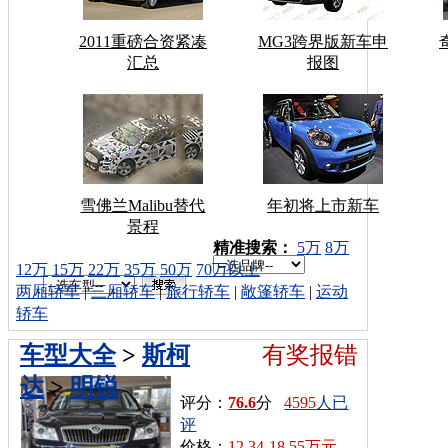
2011重磅合资紧凑
MG3跨界版新车申
汇总
报图
雪佛兰Malibu替代
年初将上市新车
景程
车型搜索：
精准搜索：
5万
8万
12万
15万
22万
35万
50万
70万以上
两厢轿车
|
三厢轿车
|
旅行轿车
|
敞篷轿车
|
运动
轿车
车型大全
>
斯柯
有奖报错
达
>
明锐
评分：
76.6
分
4595
人已
评
价格：
12.34-18.55万元