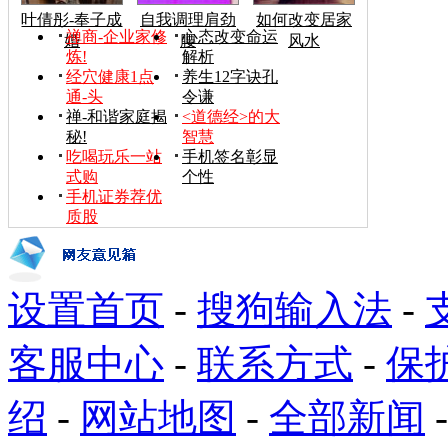
叶倩彤-奉子成
自我调理肩劲
如何改变居家
禅商-企业家修
心态改变命运
婚
腰
风水
炼!
解析
经穴健康1点
养生12字诀孔
通-头
令谦
禅-和谐家庭揭
<道德经>的大
秘!
智慧
吃喝玩乐一站
手机签名彰显
式购
个性
手机证券荐优
质股
设置首页
-
搜狗输入法
-
客服中心
-
联系方式
-
保
绍
-
网站地图
-
全部新闻