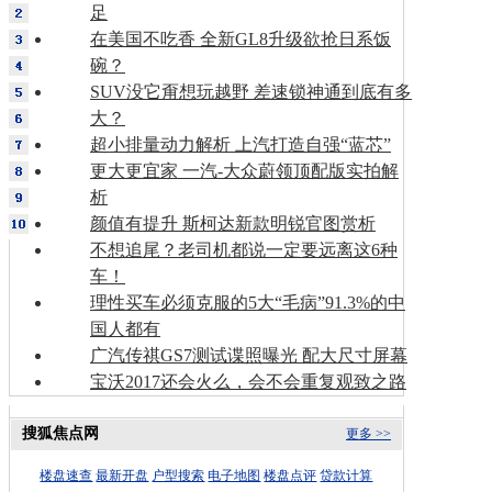
足
在美国不吃香 全新GL8升级欲抢日系饭
碗？
SUV没它甭想玩越野 差速锁神通到底有多
大？
超小排量动力解析 上汽打造自强“蓝芯”
更大更宜家 一汽-大众蔚领顶配版实拍解
析
颜值有提升 斯柯达新款明锐官图赏析
不想追尾？老司机都说一定要远离这6种
车！
理性买车必须克服的5大“毛病”91.3%的中
国人都有
广汽传祺GS7测试谍照曝光 配大尺寸屏幕
宝沃2017还会火么，会不会重复观致之路
搜狐焦点网
更多 >>
楼盘速查
最新开盘
户型搜索
电子地图
楼盘点评
贷款计算