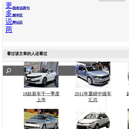
更
我来说两句
多
精华区
说
辩论区
两
看过该文章的人还看过
18款新车于一季度
2011年重磅中级车
上市
汇总