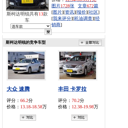
图片
1728
张
文章
672
篇
[
图片
][
资讯
][
报价
][
社区
]
斯柯达明锐共有
13
款
[
我来评分
][
耗油调查
][
经
车
销商
]
斯柯达明锐的竞争车型
大众 速腾
丰田 卡罗拉
评分：
66.2
分
评分：
70.2
分
价格：
13.18-18.58
万
价格：
12.38-19.98
万