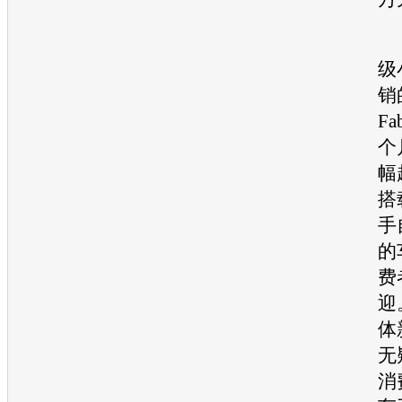
作
级
销
Fa
个
幅
搭载
手
的
费
迎
体
无
消