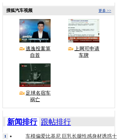
搜狐汽车视频
更多 >>
逃逸投案算
上网可申请
自首
车牌
足球名宿车
祸亡
新闻排行
跟帖排行
车模偏爱比基尼 巨乳长腿性感身材诱惑十