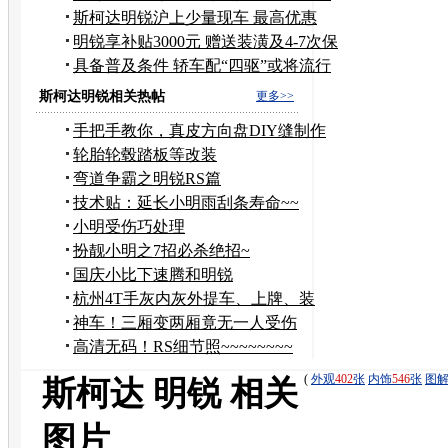
宝
斯柯达明锐沪上少量现车 最高优惠
7000元
明锐享补贴3000元 赠送装潢及4-7次保
养
具备普及条件 轿车配“四驱”或将流行
斯柯达明锐相关热帖
更多>>
手把手教你，真皮方向盘DIY缝制作
业
轮胎轮毂踏板等改装
弯道争霸之明锐RS篇
技术贴：延长小明雨刮条寿命~~
小明受伤巧处理
扮靓小明之7招必杀绝招~
国庆小比下速腾和明锐
杭州4T手灰内灰外提车、上牌、装
饰、1004公里作
神车！三厢变两厢竟无一人受伤
高清无码！RS细节照~~~~~~~~
(
外观
402
张
内饰
546
张
图
斯柯达 明锐 相关
图片