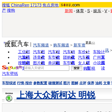
搜狐
ChinaRen
17173
焦点房地
产
搜狗
新闻
-
体育
-
S
-
娱乐
-
V
-
实用工具
更多>>
汽车频道
>
购车频道
>
新车资
讯
工信部
汽车图
汽车报
汽车销
车价计
车险计
油耗
片
价
量
算
算
汽车经
违章查
车型对
团购优
汽车投
广州车
销商
询
比
惠
诉
展
搜狗浏
图片欣
单词翻
车型查
女人宝
小说阅
览器
赏
译
询
典
读
购置税
汽车壁纸
车型综述
行情-报价
参数配置
碰撞测试
图片
图解
点评
保养
油耗
文章
上海大众斯柯达 明锐