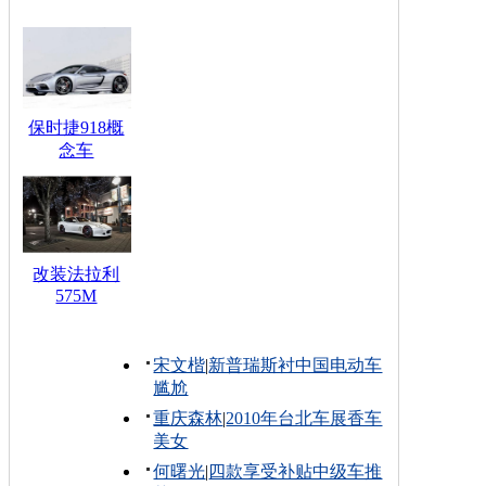
保时捷918概
念车
改装法拉利
575M
宋文楷
|
新普瑞斯衬中国电动车
尴尬
重庆森林
|
2010年台北车展香车
美女
何曙光
|
四款享受补贴中级车推