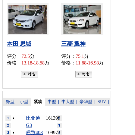
本田 思域
三菱 翼神
评分：
72.5
分
评分：
75.1
分
价格：
13.18-18.58
万
价格：
11.68-16.98
万
微型
小型
紧凑
中型
中大型
豪华型
SUV
比亚迪
161399
G3
标致408
109973