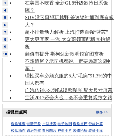
在美国不吃香 全新GL8升级欲抢日系饭
碗？
SUV没它甭想玩越野 差速锁神通到底有多
大？
超小排量动力解析 上汽打造自强“蓝芯”
更大更宜家 一汽-大众蔚领顶配版实拍解
析
颜值有提升 斯柯达新款明锐官图赏析
不想追尾？老司机都说一定要远离这6种
车！
理性买车必须克服的5大“毛病”91.3%的中
国人都有
广汽传祺GS7测试谍照曝光 配大尺寸屏幕
宝沃2017还会火么，会不会重复观致之路
搜狐焦点网
更多 >>
楼盘速查
最新开盘
户型搜索
电子地图
楼盘点评
贷款计算
楼盘动态
购房导航
看房图片
户型图片
装修论坛
装修图库