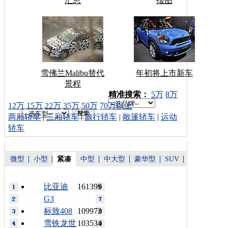
汇总
报图
雪佛兰Malibu替代
年初将上市新车
景程
车型搜索：
精准搜索：
5万
8万
12万
15万
22万
35万
50万
70万以上
两厢轿车
|
三厢轿车
|
旅行轿车
|
敞篷轿车
|
运动
轿车
微型
小型
紧凑
中型
中大型
豪华型
SUV
比亚迪
161399
G3
标致408
109973
雪铁龙世
103534