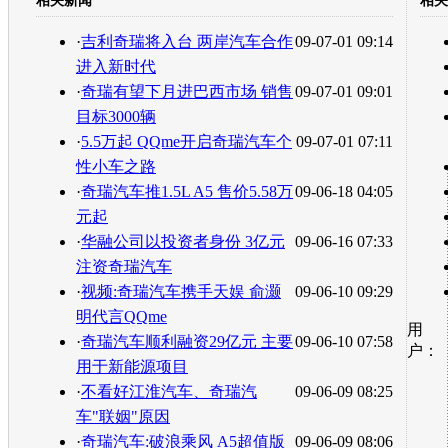
相关新闻
相关
转发至：
·
吉利奇瑞将入台 两岸汽车合作
09-07-01 09:14
进入新时代
·
奇瑞有望下月进巴西市场 销售
09-07-01 09:01
目标3000辆
·
5.5万起 QQme开启奇瑞汽车个
09-07-01 07:11
性小车之路
·
奇瑞汽车推1.5L A5 售价5.58万
09-06-18 04:05
元起
·
华融公司以投资者身份 3亿元
09-06-16 07:33
注资奇瑞汽车
·
视频:奇瑞汽车携手天娱 俞灏
09-06-10 09:29
明代言QQme
用
·
奇瑞汽车顺利融资29亿元 主要
09-06-10 07:58
户：
用于新能源项目
·
不看好江淮汽车、奇瑞汽
09-06-09 08:25
车"联姻"原因
·
奇瑞汽车:破浪乘风 A5超值版
09-06-09 08:06