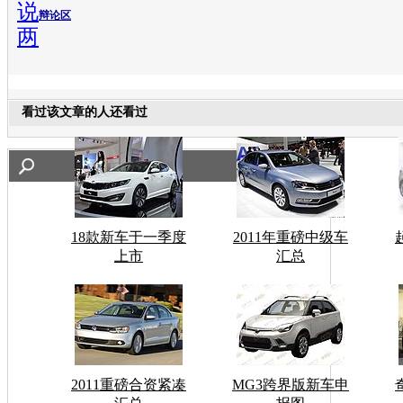
说
辩论区
两
看过该文章的人还看过
18款新车于一季度
2011年重磅中级车
上市
汇总
2011重磅合资紧凑
MG3跨界版新车申