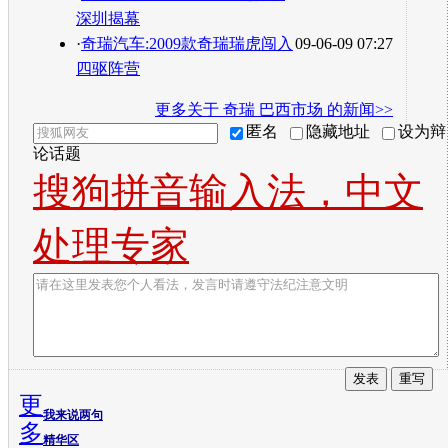
深圳揭幕
·
奇瑞汽车:2009款奇瑞瑞虎闯入
09-06-09 07:27
四驱阵营
更多关于
奇瑞 巴西市场
的新闻>>
匿名
隐藏地址
设为辩
论话题
搜狗拼音输入法，中文
处理专家
更
我来说两句
多
精华区