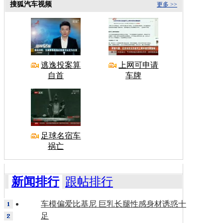
搜狐汽车视频
更多 >>
逃逸投案算
上网可申请
自首
车牌
足球名宿车
祸亡
新闻排行
跟帖排行
车模偏爱比基尼 巨乳长腿性感身材诱惑十
足