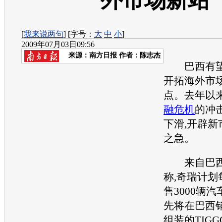
外市场新站
[
我来说两句
] [字号：
大
中
小
]
2009年07月03日09:56
来源：
南方日报
作者：陈志杰
巴西有望
开拓海外市
点。去年以来
融危机
的冲
下滑,开辟新
之急。
来自巴西
称,
奇瑞
计划
售3000辆
汽
先将在巴西
组装的TIG