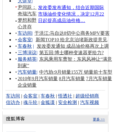
大讲堂
|
尹同跃：
发改委发布通知，结合近期国际
奇瑞汽车
市场油价变化情况，决定12月22
梦想和野
日起提高成品油价格…
心并存
车访间
|
于洪江:马自达8切中公商务MPV要害
会客室
|
新闻TOP10 给北京治堵新政提意见
车春秋
|
发改委发通知 成品油价格再次上调
三博演议
|
第五回:博士哪种变速器更给力?
服务精英
|
东风乘用车曹智：东风风神让“满意
到家”
汽车销量
|
中汽协:9月销量155万 销量前十车型
2010年9月汽车销量
8月汽车销量
7月汽车销量
企业销量
车访间
|
会客室
|
车春秋
|
悟透社
|
超级经销商
信访办
|
魂斗轮
|
金狐谍
|
安全检测
|
汽车视频
更多 >>