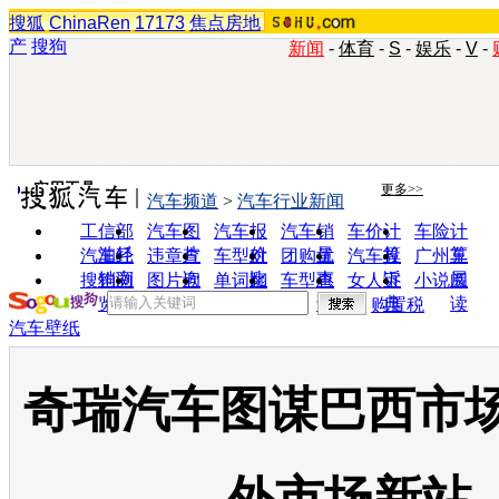
搜狐
ChinaRen
17173
焦点房地
产
搜狗
新闻
-
体育
-
S
-
娱乐
-
V
-
实用工具
更多>>
汽车频道
>
汽车行业新闻
工信部
汽车图
汽车报
汽车销
车价计
车险计
油耗
片
价
量
算
算
汽车经
违章查
车型对
团购优
汽车投
广州车
销商
询
比
惠
诉
展
搜狗浏
图片欣
单词翻
车型查
女人宝
小说阅
览器
赏
译
询
典
读
购置税
汽车壁纸
奇瑞汽车图谋巴西市场