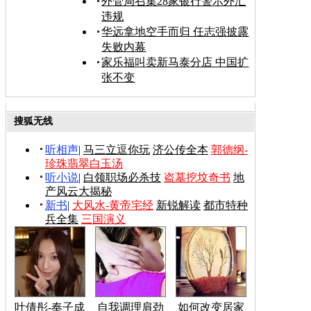
外管局召集28家银行警示外汇
违规
华远拿地空手而归 任志强披露
失败内幕
家乐福叫卖新马泰分店 中国扩
张不变
搜狐无线
听相声
|
马三立逗你玩
济公传全本
郭德纲-
珍珠翡翠白玉汤
听小说
|
白领职场必杀技
盗墓挖坟奇书
地
产风云大揭秘
新书
|
大风水-黄帝宅经
新锐解读
都市特种
兵全集
三国演义
叶倩彤-奉子成
自我调理肩劲
如何改变居家