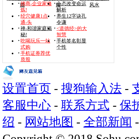
禅商-企业家修
心态改变命运
婚
腰
风水
炼!
解析
经穴健康1点
养生12字诀孔
通-头
令谦
禅-和谐家庭揭
<道德经>的大
秘!
智慧
吃喝玩乐一站
手机签名彰显
式购
个性
手机证券荐优
质股
设置首页
-
搜狗输入法
-
客服中心
-
联系方式
-
保
绍
-
网站地图
-
全部新闻
Copyright
©
2018 Sohu.com