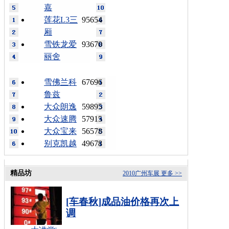
嘉
莲花L3三
95654
厢
雪铁龙爱
93670
丽舍
雪佛兰科
67696
鲁兹
大众朗逸
59895
大众速腾
57915
大众宝来
56578
别克凯越
49678
精品坊
2010广州车展
更多 >>
[车春秋]成品油价格再次上
调