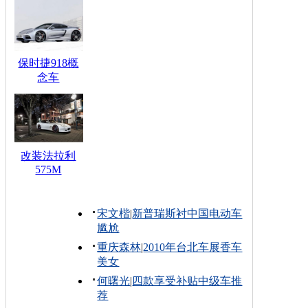
保时捷918概
念车
改装法拉利
575M
宋文楷
|
新普瑞斯衬中国电动车
尴尬
重庆森林
|
2010年台北车展香车
美女
何曙光
|
四款享受补贴中级车推
荐