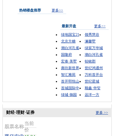
热销楼盘推荐
更多>>
最新开盘
更多>>
绿地国宝21
领秀慧谷
北京方糖
澜馨墅
潮白河孔雀
绿宸万华城
国隆府
潮白河孔雀
宏泰·美墅
铂铭郡
廊坊新世界
世纪鸿通州
智汇雅苑
万科首开台
首开熙悦山
世纪星城
首城国际中
顺鑫·华玺
绿城·御园
远洋一方
财经·理财·证券
更多 >>
当前
股票名称
价