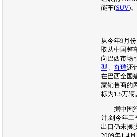
能车(
SUV
)
从今年9月份
取从中国整车
向巴西市场
型
。
奇瑞
还计
在巴西全国建
家销售商的网
标为1.5万辆
据中国
计,到今年二
出口仍未摆
2009年1-4