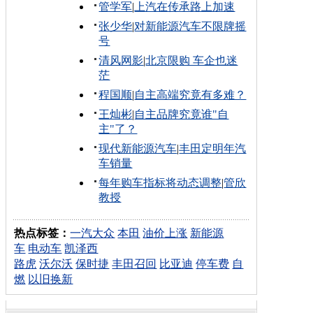
管学军
|
上汽在传承路上加速
张少华
|
对新能源汽车不限牌摇
号
清风网影
|
北京限购 车企也迷
茫
程国顺
|
自主高端究竟有多难？
王灿彬
|
自主品牌究竟谁"自
主"了？
现代新能源汽车
|
丰田定明年汽
车销量
每年购车指标将动态调整
|
管欣
教授
热点标签：
一汽大众
本田
油价上涨
新能源
车
电动车
凯泽西
路虎
沃尔沃
保时捷
丰田召回
比亚迪
停车费
自
燃
以旧换新