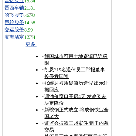
晋亿实业
15.84
晋西车轴
21.81
哈飞股份
36.92
巨轮股份
14.58
交运股份
8.99
渤海活塞
12.44
更多
我国城市可用土地资源已近极
限
凯恩219名退休员工举报董事
长侵吞国资
张维迎被质疑简历造假 出示证
据回应
调油价窗口开启4天 发改委未
决定降价
新鞍钢正式成立 将成钢铁业全
国老大
证监会披露三起案件 狙击内幕
交易