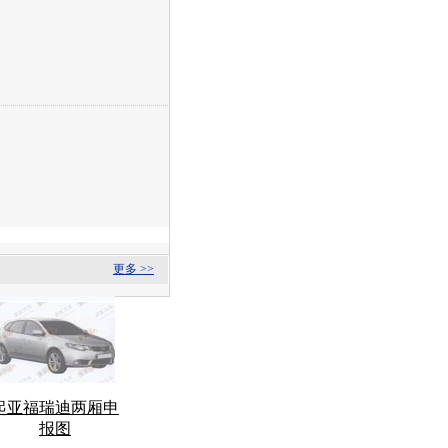
更多 >>
起亚福瑞迪两厢申
报图