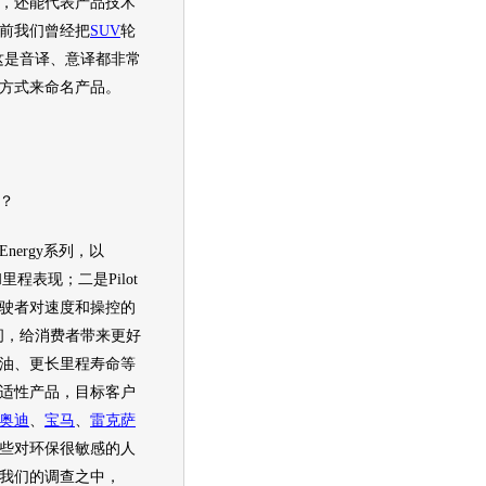
，还能代表产品技术
前我们曾经把
SUV
轮
途，这是音译、意译都非常
方式来命名产品。
？
ergy系列，以
里程表现；二是Pilot
驶者对速度和操控的
之间，给消费者带来更好
油、更长里程寿命等
适性产品，目标客户
奥迪
、
宝马
、
雷克萨
些对
环保
很敏感的人
我们的调查之中，