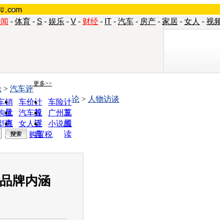
新闻
-
体育
-
S
-
娱乐
-
V
-
财经
-
IT
-
汽车
-
房产
-
家居
-
女人
-
视
更多>>
论
>
汽车评
论
>
人物访谈
车销
车价计
车险计
量
算
算
购优
汽车投
广州车
惠
诉
展
型查
女人宝
小说阅
询
典
读
购置税
和品牌内涵