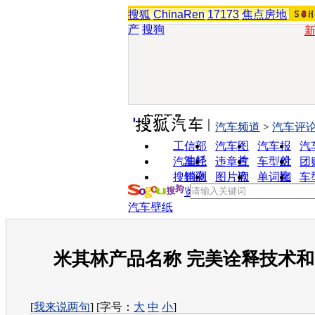
搜狐
ChinaRen
17173
焦点房地
产
搜狗
实用工具
汽车频道
>
汽车评
工信部
汽车图
汽车报
汽
油耗
片
价
汽车经
违章查
车型对
团
销商
询
比
搜狗浏
图片欣
单词翻
车
览器
赏
译
汽车壁纸
米其林产品名称 完美诠释技术
[
我来说两句
] [字号：
大
中
小
]