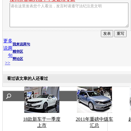
更多
我来说两句
说两
精华区
句
辩论区
>>
看过该文章的人还看过
18款新车于一季度
2011年重磅中级车
上市
汇总