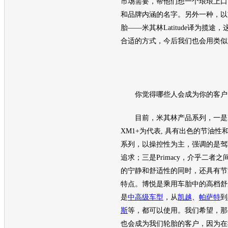
市场需要，帮他们想一个琅琅上口
和品牌内涵的名字。另外一种，以
胎
——米其林Latitude译为揽
合适的方式，今后我们也会用类似
你觉得哪些人会成为你的客户
目前，米其林产品系列，一是En
XM1+为代表, 具有出色的节油性和
系列，以操控性为主，强调的是驾
追求；三是Primacy，介乎二者
的宁静和舒适性的同时，还具有节
特点。
博悦
是乘用车胎中的高档舒
是
中高级车
型
，从
凯越
、
帕萨特
到
斯
等，都可以使用。我们希望，那
也会成为我们
轮胎
的客户，因为在