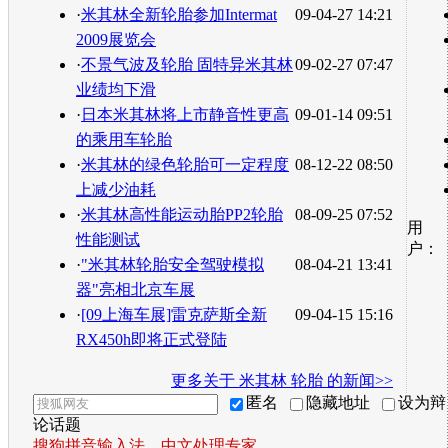
·
米其林全新轮胎参加Intermat
09-04-27 14:21
2009展览会
·
不景气波及轮胎 固特异米其林
09-02-27 07:47
业绩均下滑
·
日本米其林将上市静音性更高
09-01-14 09:51
的乘用车轮胎
·
米其林的绿色轮胎可一定程度
08-12-22 08:50
上减少油耗
·
米其林高性能运动胎PP2轮胎
08-09-25 07:52
用
性能测试
户：
·
"米其林轮胎安全驾驶模拟
08-04-21 13:41
器"亮相北京车展
·
[09上海车展]雷克萨斯全新
09-04-15 15:16
RX450h即将正式登陆
更多关于
米其林 轮胎
的新闻>>
匿名
隐藏地址
设为辩
论话题
搜狗拼音输入法，中文处理专家