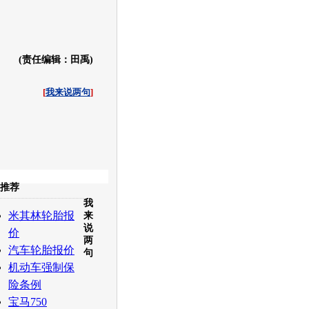
(责任编辑：田禹)
[
我来说两句
]
收起
推荐
我
白社会
百度i贴吧
米其林轮胎报
来
说
价
两
汽车轮胎报价
句
机动车强制保
险条例
宝马750