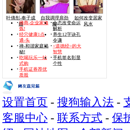
叶倩彤-奉子成
自我调理肩劲
如何改变居家
禅商-企业家修
心态改变命运
婚
腰
风水
炼!
解析
经穴健康1点
养生12字诀孔
通-头
令谦
禅-和谐家庭揭
<道德经>的大
秘!
智慧
吃喝玩乐一站
手机签名彰显
式购
个性
手机证券荐优
质股
设置首页
-
搜狗输入法
-
客服中心
-
联系方式
-
保