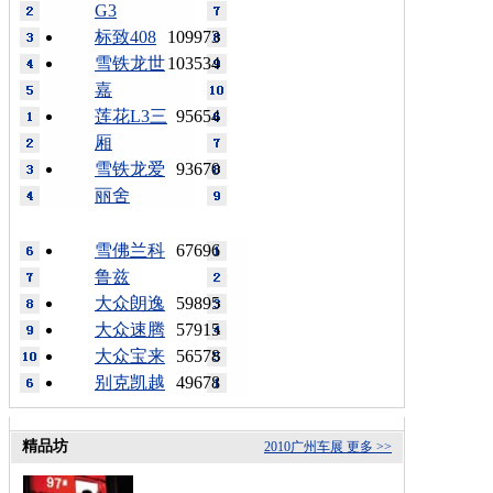
G3
标致408
109973
雪铁龙世
103534
嘉
莲花L3三
95654
厢
雪铁龙爱
93670
丽舍
雪佛兰科
67696
鲁兹
大众朗逸
59895
大众速腾
57915
大众宝来
56578
别克凯越
49678
精品坊
2010广州车展
更多 >>