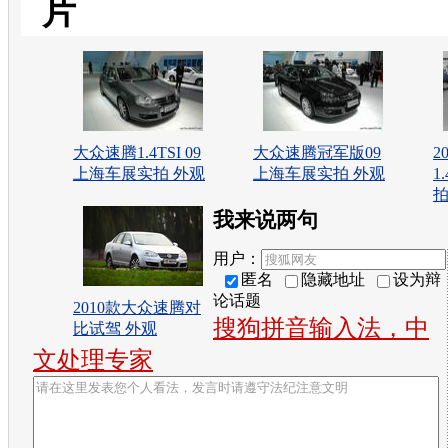
片
大众速腾1.4TSI 09
大众速腾冠军版09
2
上海车展实拍 外观
上海车展实拍 外观
1
拍
我来说两句
用户：
匿名
隐藏地址
设为辩
论话题
2010款大众速腾对
搜狗拼音输入法，中
比试驾 外观
文处理专家