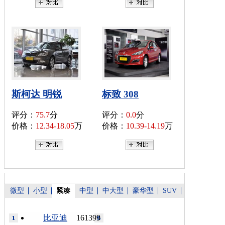
斯柯达 明锐
标致 308
评分：
75.7
分
评分：
0.0
分
价格：
12.34-18.05
万
价格：
10.39-14.19
万
微型
小型
紧凑
中型
中大型
豪华型
SUV
比亚迪
161399