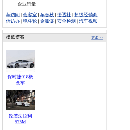
企业销量
车访间
|
会客室
|
车春秋
|
悟透社
|
超级经销商
信访办
|
魂斗轮
|
金狐谍
|
安全检测
|
汽车视频
更多 >>
保时捷918概
念车
改装法拉利
575M