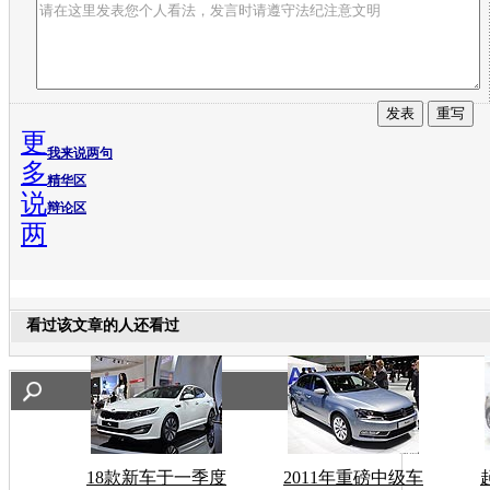
更
我来说两句
多
精华区
说
辩论区
两
看过该文章的人还看过
18款新车于一季度
2011年重磅中级车