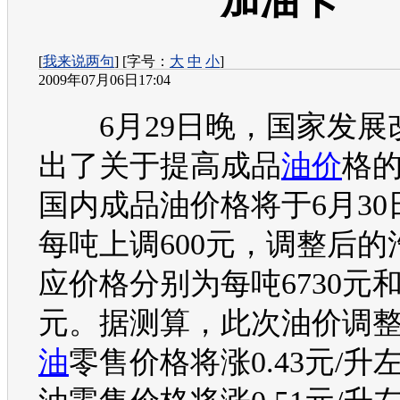
加油卡
[
我来说两句
] [字号：
大
中
小
]
2009年07月06日17:04
6月29日晚，国家发展
出了关于提高成品
油价
格
国内成品
油价
格将于6月3
每吨上调600元，调整后的
应价格分别为每吨6730元和5
元。据测算，此次
油价
调
油
零售价格将涨0.43元/升