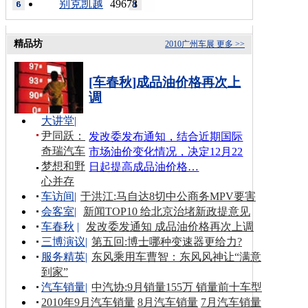
别克凯越
49678
精品坊
2010广州车展
更多 >>
[车春秋]成品油价格再次上
调
大讲堂
|
尹同跃：
发改委发布通知，结合近期国际
奇瑞汽车
市场油价变化情况，决定12月22
梦想和野
日起提高成品油价格…
心并存
车访间
|
于洪江:马自达8切中公商务MPV要害
会客室
|
新闻TOP10 给北京治堵新政提意见
车春秋
|
发改委发通知 成品油价格再次上调
三博演议
|
第五回:博士哪种变速器更给力?
服务精英
|
东风乘用车曹智：东风风神让“满意
到家”
汽车销量
|
中汽协:9月销量155万 销量前十车型
2010年9月汽车销量
8月汽车销量
7月汽车销量