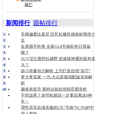
祸亡
新闻排行
跟帖排行
车模偏爱比基尼 巨乳长腿性感身材诱惑十
足
在美国不吃香 全新GL8升级欲抢日系饭
碗？
SUV没它甭想玩越野 差速锁神通到底有多
大？
超小排量动力解析 上汽打造自强“蓝芯”
更大更宜家 一汽-大众蔚领顶配版实拍解
析
颜值有提升 斯柯达新款明锐官图赏析
不想追尾？老司机都说一定要远离这6种
车！
理性买车必须克服的5大“毛病”91.3%的中
国人都有