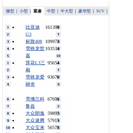
微型
小型
紧凑
中型
中大型
豪华型
SUV
比亚迪
161399
G3
标致408
109973
雪铁龙世
103534
嘉
莲花L3三
95654
厢
雪铁龙爱
93670
丽舍
雪佛兰科
67696
鲁兹
大众朗逸
59895
大众速腾
57915
大众宝来
56578