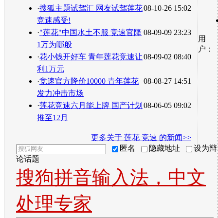
·
搜狐主题试驾汇 网友试驾莲花
08-10-26 15:02
竞速感受!
·
"莲花"中国水土不服 竞速官降
08-09-09 23:23
用
1万为哪般
户：
·
花小钱开好车 青年莲花竞速让
08-09-02 08:40
利1万元
·
竞速官方降价10000 青年莲花
08-08-27 14:51
发力冲击市场
·
莲花竞速六月能上牌 国产计划
08-06-05 09:02
推至12月
更多关于
莲花 竞速
的新闻>>
匿名
隐藏地址
设为辩
论话题
搜狗拼音输入法，中文
处理专家