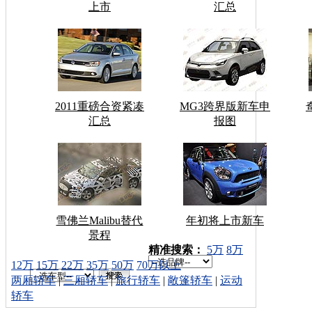
上市
汇总
2011重磅合资紧凑
MG3跨界版新车申
汇总
报图
雪佛兰Malibu替代
年初将上市新车
景程
车型搜索：
精准搜索：
5万
8万
12万
15万
22万
35万
50万
70万以上
两厢轿车
|
三厢轿车
|
旅行轿车
|
敞篷轿车
|
运动
轿车