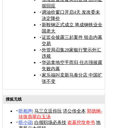
据回应
调油价窗口开启4天 发改委未
决定降价
新鞍钢正式成立 将成钢铁业全
国老大
证监会披露三起案件 狙击内幕
交易
外管局召集28家银行警示外汇
违规
华远拿地空手而归 任志强披露
失败内幕
家乐福叫卖新马泰分店 中国扩
张不变
搜狐无线
听相声
|
马三立逗你玩
济公传全本
郭德纲-
珍珠翡翠白玉汤
听小说
|
白领职场必杀技
盗墓挖坟奇书
地