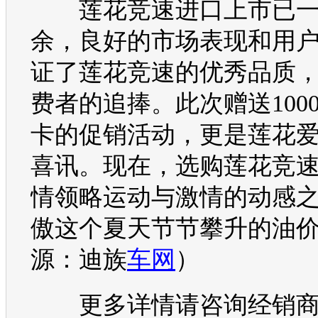
莲花
竞速进口上市已
余，良好的市场表现和用
证了
莲花
竞速的优秀品质
费者的追捧。此次赠送100
卡的促销活动，更是
莲花
喜讯。现在，选购
莲花
竞
情领略运动与激情的动感
傲这个夏天节节攀升的
油
源：迪族
车网
）
更多详情请咨询经销商