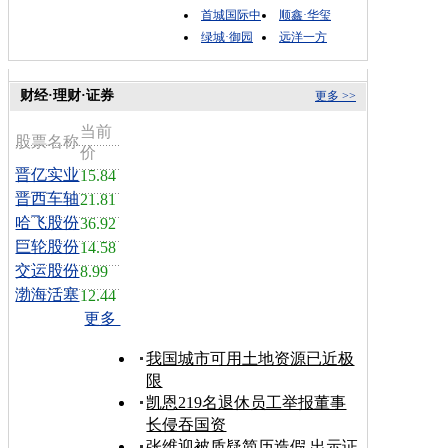
首城国际中
顺鑫·华玺
绿城·御园
远洋一方
财经·理财·证券
更多 >>
当前
股票名称
价
晋亿实业
15.84
晋西车轴
21.81
哈飞股份
36.92
巨轮股份
14.58
交运股份
8.99
渤海活塞
12.44
更多
我国城市可用土地资源已近极
限
凯恩219名退休员工举报董事
长侵吞国资
张维迎被质疑简历造假 出示证