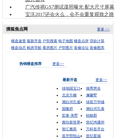
广汽传祺GS7测试谍照曝光 配大尺寸屏幕
宝沃2017还会火么，会不会重复观致之路
搜狐焦点网
更多 >>
楼盘速查
最新开盘
户型搜索
电子地图
楼盘点评
贷款计算
楼盘动态
购房导航
看房图片
户型图片
装修论坛
装修图库
热销楼盘推荐
更多>>
最新开盘
更多>>
绿地国宝21
领秀慧谷
北京方糖
澜馨墅
潮白河孔雀
绿宸万华城
国隆府
潮白河孔雀
宏泰·美墅
铂铭郡
廊坊新世界
世纪鸿通州
智汇雅苑
万科首开台
首开熙悦山
世纪星城