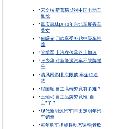
宋文楷
|
新普瑞斯衬中国电动车
尴尬
重庆森林
|
2010年台北车展香车
美女
何曙光
|
四款享受补贴中级车推
荐
管学军
|
上汽在传承路上加速
张少华
|
对新能源汽车不限牌摇
号
清风网影
|
北京限购 车企也迷
茫
程国顺
|
自主高端究竟有多难？
王灿彬
|
自主品牌究竟谁"自
主"了？
现代新能源汽车
|
丰田定明年汽
车销量
每年购车指标将动态调整
|
管欣