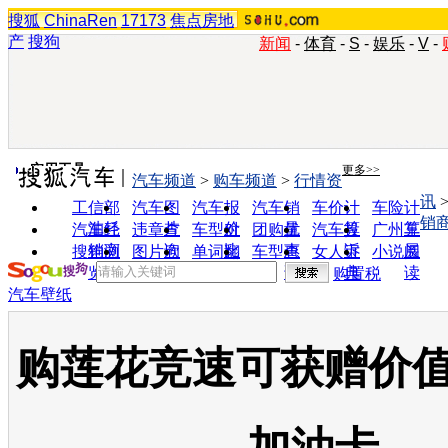
搜狐
ChinaRen
17173
焦点房地
产
搜狗
新闻
-
体育
-
S
-
娱乐
-
V
-
实用工具
更多>>
汽车频道
>
购车频道
>
行情资
讯
工信部
汽车图
汽车报
汽车销
车价计
车险计
销
油耗
片
价
量
算
算
汽车经
违章查
车型对
团购优
汽车投
广州车
销商
询
比
惠
诉
展
搜狗浏
图片欣
单词翻
车型查
女人宝
小说阅
览器
赏
译
询
典
读
购置税
汽车壁纸
购莲花竞速可获赠价值1