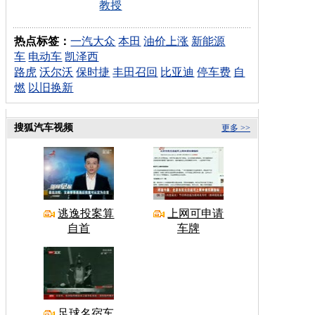
教授
热点标签：
一汽大众
本田
油价上涨
新能源
车
电动车
凯泽西
路虎
沃尔沃
保时捷
丰田召回
比亚迪
停车费
自
燃
以旧换新
搜狐汽车视频
更多 >>
逃逸投案算
上网可申请
自首
车牌
足球名宿车