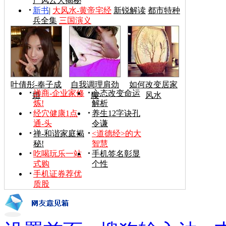
产风云大揭秘
新书
|
大风水-黄帝宅经
新锐解读
都市特种
兵全集
三国演义
叶倩彤-奉子成
自我调理肩劲
如何改变居家
禅商-企业家修
心态改变命运
婚
腰
风水
炼!
解析
经穴健康1点
养生12字诀孔
通-头
令谦
禅-和谐家庭揭
<道德经>的大
秘!
智慧
吃喝玩乐一站
手机签名彰显
式购
个性
手机证券荐优
质股