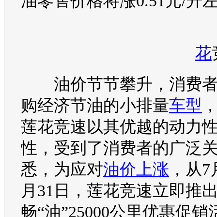
油零售价格将涨0.51元/升
花
油价
节节攀升，消费
购经济节油的小排量
车型
莲花
竞速以其优越的动力
性，受到了消费者的广泛
悉，为应对
油价上涨
，从7
月31日，
莲花
竞速立即推
畅“油”25000公里优惠促