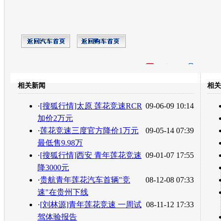
开心网
人人网
豆瓣
相关新闻
相关
转发至：
·
[搜狐行情]太原 莲花竞速RCR
09-06-09 10:14
加价2万元
·
莲花竞速三度官方降价1万元
09-05-14 07:39
最低售9.98万
·
[搜狐行情]西安 青年莲花竞速
09-01-07 17:55
降3000元
·
贵航青年莲花汽车首辆"竞
08-12-08 07:33
速"在贵州下线
·
[刘林源]青年莲花竞速 一周试
08-11-12 17:33
驾体验报告