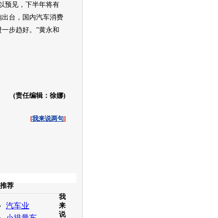
预见，下半年将有
施出台，国内
汽车
消费
进一步趋好。”黄永和
(责任编辑：徐娜)
[
我来说两句
]
收起
推荐
我
白社会
百度i贴吧
汽车业
来
说
小排量车