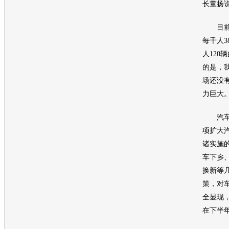
长董扬
目前
每千人3
人120
的是，
场还没
力巨大
汽
项扩大
诸实施
车
下乡
换新等
策，对
全显现，
在下半