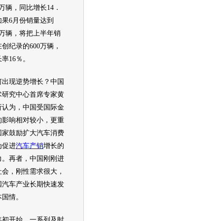
68万辆，同比增长14．
如果6月份销量达到
32万辆，将把上半年销
创纪录的600万辆，
率16％。
现逆势增长？中国
术研究中心首席专家黄
析认为，中国受国际
金
的影响相对较小，更重
国家鼓励扩大
汽车
消费
为促进
汽车产销
增长的
力。再者，中国刚刚进
社会，刚性需求很大，
国
汽车
产业长期快速发
本国情。
开始，一系列及时