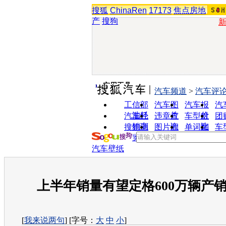
搜狐
ChinaRen
17173
焦点房地
产
搜狗
实用工具
汽车频道
>
汽车评
工信部
汽车图
汽车报
汽
油耗
片
价
汽车经
违章查
车型对
团
销商
询
比
搜狗浏
图片欣
单词翻
车
览器
赏
译
汽车壁纸
上半年销量有望定格600万辆产
[
我来说两句
] [字号：
大
中
小
]