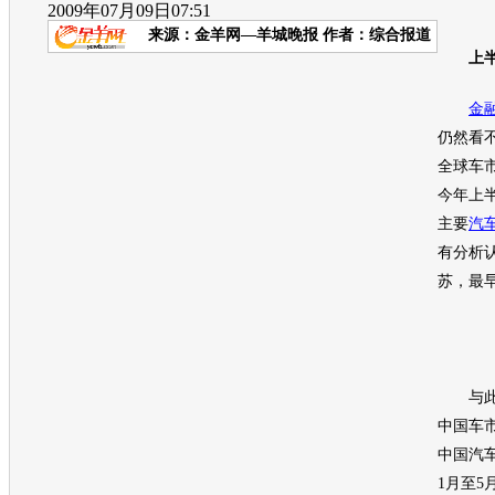
2009年07月09日07:51
来源：
金羊网—羊城晚报
作者：综合报道
上
金
仍然看
全球车
今年上
主要
汽
有分析
苏，最早
与此形
中国车
中国
汽
1月至5