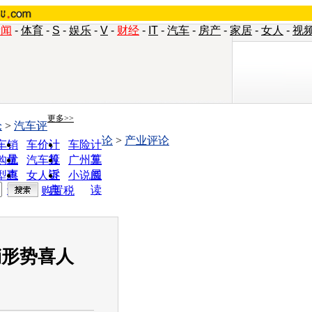
新闻
-
体育
-
S
-
娱乐
-
V
-
财经
-
IT
-
汽车
-
房产
-
家居
-
女人
-
视
更多>>
论
>
汽车评
论
>
产业评论
车销
车价计
车险计
量
算
算
购优
汽车投
广州车
惠
诉
展
型查
女人宝
小说阅
询
典
读
购置税
销形势喜人