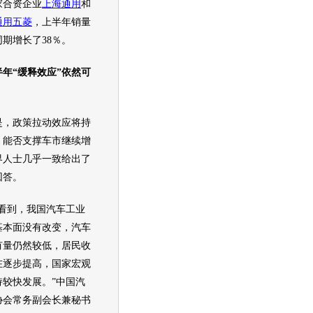
家合资企业
上海通用
和
通用
五菱
，上半年销量
期增长了38％。
半年“缓释效应”依然可
政策拉动效应将持
，能否支撑车市继续增
界人士几乎一致给出了
回答。
到，我国
汽车
工业
基本面没有改变，
汽车
有量仍然较低，居民收
在逐步提高，国家宏观
持较快发展。”中国
汽
协会常务副会长兼秘书