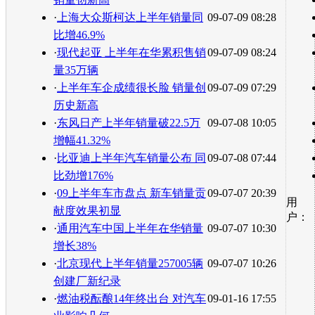
·
上海大众斯柯达上半年销量同
09-07-09 08:28
比增46.9%
·
现代起亚 上半年在华累积售销
09-07-09 08:24
量35万辆
·
上半年车企成绩很长脸 销量创
09-07-09 07:29
历史新高
·
东风日产上半年销量破22.5万
09-07-08 10:05
增幅41.32%
·
比亚迪上半年汽车销量公布 同
09-07-08 07:44
比劲增176%
·
09上半年车市盘点 新车销量贡
09-07-07 20:39
用
献度效果初显
户：
·
通用汽车中国上半年在华销量
09-07-07 10:30
增长38%
·
北京现代上半年销量257005辆
09-07-07 10:26
创建厂新纪录
·
燃油税酝酿14年终出台 对汽车
09-01-16 17:55