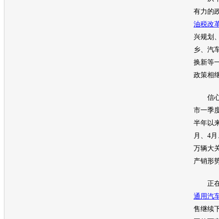
有力的
油税改
兴规划
乡、
汽
换新等
政策相
信心增
市一季
半年以
月、4月
万辆大
产销形
正在进
通用汽
售继续