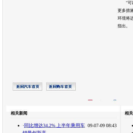
“可以
更多措
环境将
指出。
开心网
人人网
豆瓣
相关新闻
相关
转发至：
·
同比增达34.2% 上半年乘用车
09-07-09 08:43
销量创新高