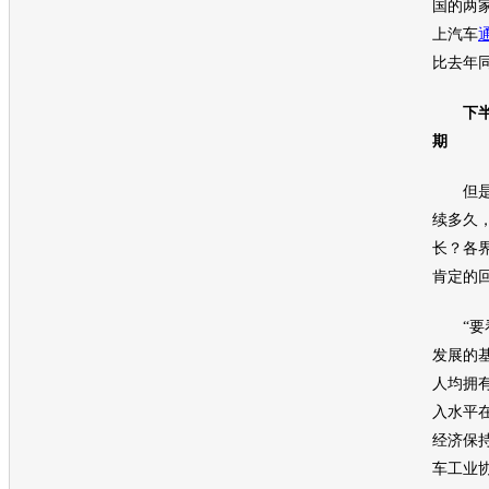
国的两
上
汽车
比去年同
下
期
但是，
续多久
长？各
肯定的
“要看
发展的
人均拥
入水平
经济保
车
工业