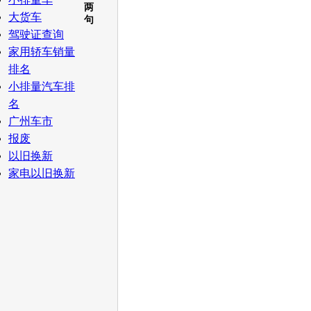
两
大货车
句
驾驶证查询
家用轿车销量
排名
小排量汽车排
名
广州车市
报废
以旧换新
家电以旧换新