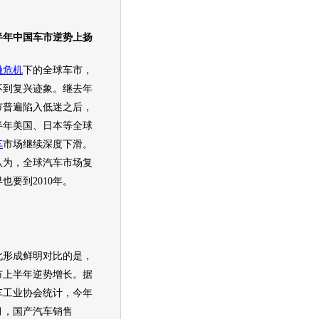
半年中国车市逆势上扬
融危机
下的全球车市，
不到复兴迹象。继去年
市普遍陷入低迷之后，
半年美国、日本等全球
车
市场继续深度下滑。
认为，全球
汽车
市场复
也要到2010年。
成鲜明对比的是，
市上半年逆势增长。据
车
工业协会统计，今年
月，国产
汽车
销售