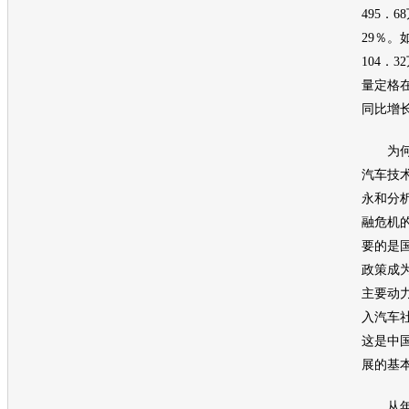
495．
29％。
104．
量定格在
同比增长
为何出
汽车
技
永和分
融危机
要的是
政策成
主要动
入
汽车
这是中
展的基
从年初