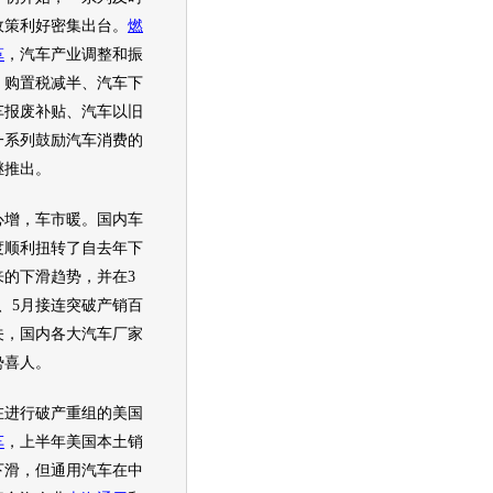
政策利好密集出台。
燃
革
，
汽车
产业调整和振
、购置税减半、
汽车
下
车
报废补贴、
汽车
以旧
一系列鼓励
汽车
消费的
继推出。
，车市暖。国内车
度顺利扭转了自去年下
来的下滑趋势，并在3
、5月接连突破产销百
关，国内各大
汽车
厂家
势喜人。
行破产重组的美国
车
，上半年美国本土销
下滑，但
通用汽车
在中