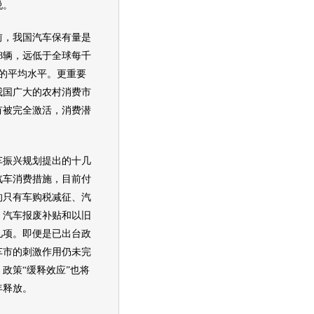
说。
，我国
汽车
保有量是
8辆，远低于全球每千
辆的平均水平。更重要
我国广大的农村消费市
有被完全激活，消费潜
。
车
振兴规划提出的十几
汽车
消费措施，目前付
的只有车购税减征、
汽
、
汽车
报废补贴和以旧
几项。即便是已出台政
车市的刺激作用仍未完
政策“缓释效应”也将
年释放。