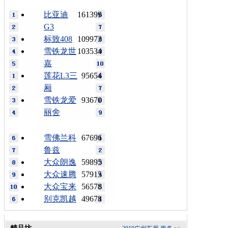
比亚迪
161399
G3
标致408
109973
雪铁龙世
103534
嘉
莲花L3三
95654
厢
雪铁龙爱
93670
丽舍
雪佛兰科
67696
鲁兹
大众朗逸
59895
大众速腾
57915
大众宝来
56578
别克凯越
49678