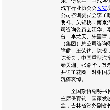
乐、傅京生，中汽咨
汽车
行业协会会
长安
公司咨询委员会李子
明祥、吴锦桃，南京
司咨询委员会江华、
曾、李龙天、朱国璋
（集团）总公司咨询
祥麟、王荣钧、陈现
陈长久，中国重型
汽
秦关湘、张鼎华，等
并送了花圈，对张国
沉痛哀悼。
全国政协副秘书长
主席保育钧，国家发
鑫，吉林省常务副省