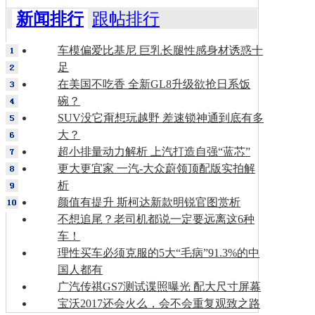
新闻排行
跟帖排行
车模偏爱比基尼 巨乳长腿性感身材诱惑十
足
在美国不吃香 全新GL8升级欲抢日系饭
碗？
SUV没它甭想玩越野 差速锁神通到底有多
大？
超小排量动力解析 上汽打造自强“蓝芯”
更大更宜家 一汽-大众蔚领顶配版实拍解
析
颜值有提升 斯柯达新款明锐官图赏析
不想追尾？老司机都说一定要远离这6种
车！
理性买车必须克服的5大“毛病”91.3%的中
国人都有
广汽传祺GS7测试谍照曝光 配大尺寸屏幕
宝沃2017还会火么，会不会重复观致之路