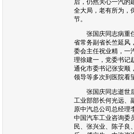
后，仍然关心
一汽
的
全大局，老有所为，
节。
张国庆同志病重住
省常务副省长竺延风
委会主任祝业精，
一
理徐建一，党委书记
通化市委书记张安顺
领导等多次到医院看
张国庆同志逝世后
工业部部长何光远、
原中汽总公司总经理
中国
汽车
工业咨询委
民、张兴业、陈子良