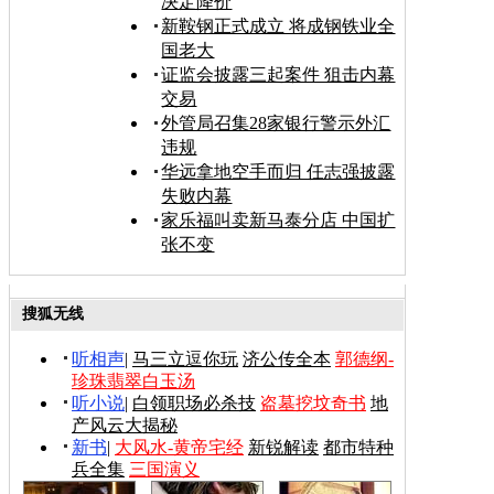
决定降价
新鞍钢正式成立 将成钢铁业全
国老大
证监会披露三起案件 狙击内幕
交易
外管局召集28家银行警示外汇
违规
华远拿地空手而归 任志强披露
失败内幕
家乐福叫卖新马泰分店 中国扩
张不变
搜狐无线
听相声
|
马三立逗你玩
济公传全本
郭德纲-
珍珠翡翠白玉汤
听小说
|
白领职场必杀技
盗墓挖坟奇书
地
产风云大揭秘
新书
|
大风水-黄帝宅经
新锐解读
都市特种
兵全集
三国演义