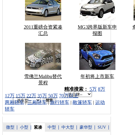
2011重磅合资紧凑
MG3跨界版新车申
汇总
报图
雪佛兰Malibu替代
年初将上市新车
景程
车型搜索：
精准搜索：
5万
8万
12万
15万
22万
35万
50万
70万以上
两厢轿车
|
三厢轿车
|
旅行轿车
|
敞篷轿车
|
运动
轿车
微型
小型
紧凑
中型
中大型
豪华型
SUV