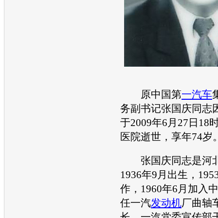
原中国第
一汽
车
务副书记张国庆同志
于2009年6月27日18
医院逝世，享年74岁
张国庆同志是河北
1936年9月出生，19
作，1960年6月加入
任
一汽
发动机
厂曲轴
长，
一汽
党委宣传部