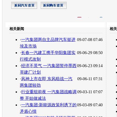
开心网
人人网
豆瓣
相关新闻
相关
转发至：
·
一汽集团两自主品牌汽车挺进
09-07-08 07:46
埃及市场
·
长春一汽建工携手华阳集团实
09-06-29 08:50
行模式改制
·
经济不景气 一汽集团暂停墨西
09-06-23 09:14
哥建厂计划
·
风神上市在即 东风暗战一汽
09-06-11 07:31
两集团较劲
·
行业重组前夜 一汽集团战略调
09-03-11 07:07
整 开始做减法
·
一汽集团:新能源政策利诱下的
09-03-09 07:40
矛盾心情