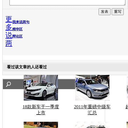
更
我来说两句
多
精华区
说
辩论区
两
看过该文章的人还看过
18款新车于一季度
2011年重磅中级车
上市
汇总