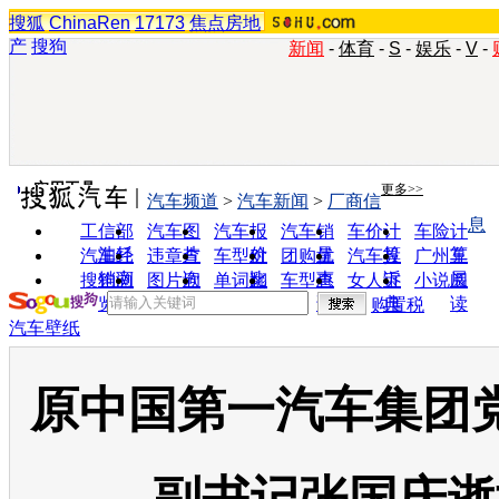
搜狐
ChinaRen
17173
焦点房地
产
搜狗
新闻
-
体育
-
S
-
娱乐
-
V
-
实用工具
更多>>
汽车频道
>
汽车新闻
>
厂商信
息
工信部
汽车图
汽车报
汽车销
车价计
车险计
油耗
片
价
量
算
算
汽车经
违章查
车型对
团购优
汽车投
广州车
销商
询
比
惠
诉
展
搜狗浏
图片欣
单词翻
车型查
女人宝
小说阅
览器
赏
译
询
典
读
购置税
汽车壁纸
原中国第一汽车集团