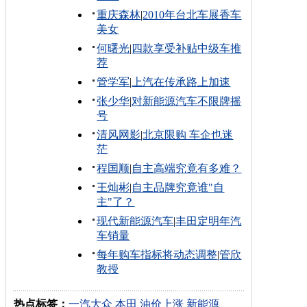
重庆森林
|
2010年台北车展香车
美女
何曙光
|
四款享受补贴中级车推
荐
管学军
|
上汽在传承路上加速
张少华
|
对新能源汽车不限牌摇
号
清风网影
|
北京限购 车企也迷
茫
程国顺
|
自主高端究竟有多难？
王灿彬
|
自主品牌究竟谁"自
主"了？
现代新能源汽车
|
丰田定明年汽
车销量
每年购车指标将动态调整
|
管欣
教授
热点标签：
一汽大众
本田
油价上涨
新能源