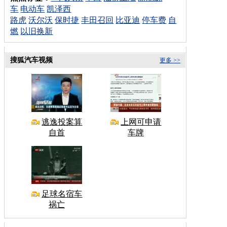
车
电动车
凯泽西
路虎
沃尔沃
保时捷
丰田召回
比亚迪
停车费
自
燃
以旧换新
搜狐汽车视频
更多 >>
逃逸投案算
上网可申请
自首
车牌
足球名宿车
祸亡