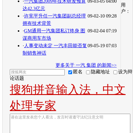
·
一汽集团2009年技术研发预算
09-03-05 04:00
用
达42.3亿元
户：
·
许宪平升任一汽集团副总经理
09-02-10 09:28
拥有技术背景
·
GM通用一汽集团私订终身 图
09-02-04 07:19
谋商用车市场
·
人事变动未定 一汽丰田能否复
09-05-19 07:03
制销售神话
更多关于
一汽 集团
的新闻>>
匿名
隐藏地址
设为辩
论话题
搜狗拼音输入法，中文
处理专家