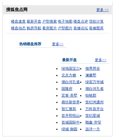
搜狐焦点网
更多 >>
楼盘速查
最新开盘
户型搜索
电子地图
楼盘点评
贷款计算
楼盘动态
购房导航
看房图片
户型图片
装修论坛
装修图库
热销楼盘推荐
更多>>
最新开盘
更多>>
绿地国宝21
领秀慧谷
北京方糖
澜馨墅
潮白河孔雀
绿宸万华城
国隆府
潮白河孔雀
宏泰·美墅
铂铭郡
廊坊新世界
世纪鸿通州
智汇雅苑
万科首开台
首开熙悦山
世纪星城
首城国际中
顺鑫·华玺
绿城·御园
远洋一方