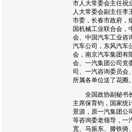
市人大常委会主任祝
人大常委会副主任李
市委，长春市政府，
国机械工业联合会，
会、中国
汽车
工业咨
汽车
公司，东风
汽车
会，南京
汽车
集团有
会、
一汽集团
公司党
司、
一汽
咨询委员会
所属各单位送了花圈
全国政协副秘书长
主席保育钧，国家统
景源，原
一汽集团
公
等咨询委老领导，
一
宽、马振东、滕铁骑