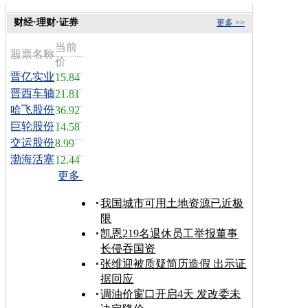
财经·理财·证券
更多 >>
当前
股票名称
价
晋亿实业
15.84
晋西车轴
21.81
哈飞股份
36.92
巨轮股份
14.58
交运股份
8.99
渤海活塞
12.44
更多
我国城市可用土地资源已近极
限
凯恩219名退休员工举报董事
长侵吞国资
张维迎被质疑简历造假 出示证
据回应
调油价窗口开启4天 发改委未