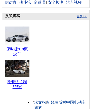
信访办
|
魂斗轮
|
金狐谍
|
安全检测
|
汽车视频
更多 >>
保时捷918概
念车
改装法拉利
575M
宋文楷
|
新普瑞斯衬中国电动车
尴尬