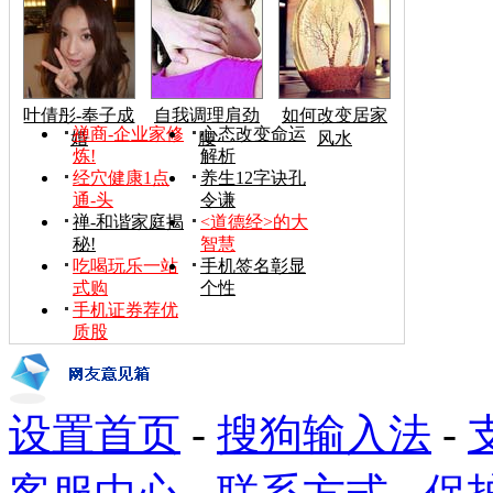
叶倩彤-奉子成
自我调理肩劲
如何改变居家
禅商-企业家修
心态改变命运
婚
腰
风水
炼!
解析
经穴健康1点
养生12字诀孔
通-头
令谦
禅-和谐家庭揭
<道德经>的大
秘!
智慧
吃喝玩乐一站
手机签名彰显
式购
个性
手机证券荐优
质股
设置首页
-
搜狗输入法
-