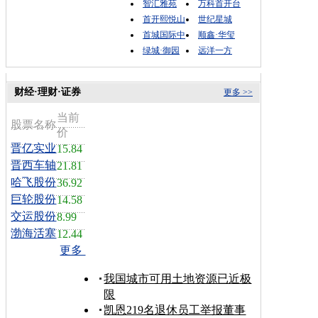
智汇雅苑
万科首开台
首开熙悦山
世纪星城
首城国际中
顺鑫·华玺
绿城·御园
远洋一方
财经·理财·证券
更多 >>
当前
股票名称
价
晋亿实业
15.84
晋西车轴
21.81
哈飞股份
36.92
巨轮股份
14.58
交运股份
8.99
渤海活塞
12.44
更多
我国城市可用土地资源已近极
限
凯恩219名退休员工举报董事