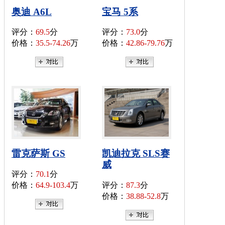
奥迪 A6L
宝马 5系
评分：
69.5
分
评分：
73.0
分
价格：
35.5-74.26
万
价格：
42.86-79.76
万
雷克萨斯 GS
凯迪拉克 SLS赛
威
评分：
70.1
分
价格：
64.9-103.4
万
评分：
87.3
分
价格：
38.88-52.8
万