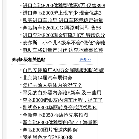
56万
进口奔驰E200优雅型优惠9万 仅售39.8
万
进口奔驰E300沪上现车少 现金优惠3
万元
购买进口车趁早 进口车环境稳定销量
看涨
奔驰轿车E260LCGI再添时尚型 售56
万元
进口奔驰E200现金狂降7.8万 另赠送导
航
麦尔斯：小个儿A级车不会"做低"奔驰
品牌
电动车将进量产时代 访奔驰董事长蔡
澈
奔驰E级相关热帖
更多>>
自己安装原厂AMG金属踏板和防盗螺
丝 改装作业
北京第14届汽车展销会
怎样去除人身体内的湿气？
罕见的白外黑内奔驰E新车 及一些用
车感受
奔驰E300钯银灰内选车历程，提车了
和两天的体验！
刚线条E300华丽转身变成流线型E-
-350作业！
全新奔驰E350 4s店抢先实拍图
新奔驰E300优雅型的作业！海量图
片！
奔驰E300图片报道内附解
说！！！！！！！！！！！
我的黑色大奔驰E300来