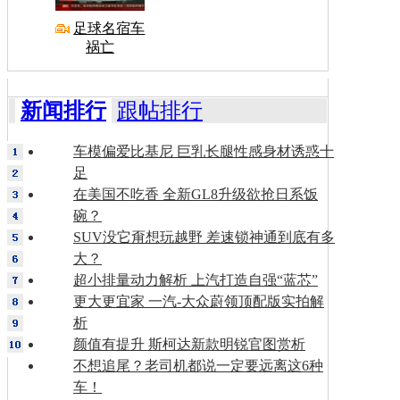
足球名宿车
祸亡
新闻排行
跟帖排行
车模偏爱比基尼 巨乳长腿性感身材诱惑十
足
在美国不吃香 全新GL8升级欲抢日系饭
碗？
SUV没它甭想玩越野 差速锁神通到底有多
大？
超小排量动力解析 上汽打造自强“蓝芯”
更大更宜家 一汽-大众蔚领顶配版实拍解
析
颜值有提升 斯柯达新款明锐官图赏析
不想追尾？老司机都说一定要远离这6种
车！