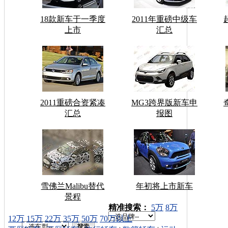
18款新车于一季度
2011年重磅中级车
上市
汇总
2011重磅合资紧凑
MG3跨界版新车申
汇总
报图
雪佛兰Malibu替代
年初将上市新车
景程
车型搜索：
精准搜索：
5万
8万
12万
15万
22万
35万
50万
70万以上