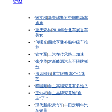
575M
宋文楷
|
新普瑞斯衬中国电动车
尴尬
重庆森林
|
2010年台北车展香车
美女
何曙光
|
四款享受补贴中级车推
荐
管学军
|
上汽在传承路上加速
张少华
|
对新能源汽车不限牌摇
号
清风网影
|
北京限购 车企也迷
茫
程国顺
|
自主高端究竟有多难？
王灿彬
|
自主品牌究竟谁"自
主"了？
现代新能源汽车
|
丰田定明年汽
车销量