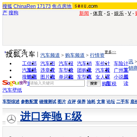
搜狐
ChinaRen
17173
焦点房地
产
搜狗
新闻
-
体育
-
S
-
娱乐
-
V
-
实用工具
更多>>
汽车频道
>
购车频道
>
行情资
讯
工信部
汽车图
汽车报
汽车销
车价计
车险计
销
油耗
片
价
量
算
算
汽车经
违章查
车型对
团购优
汽车投
广州车
销商
询
比
惠
诉
展
搜狗浏
图片欣
单词翻
车型查
女人宝
小说阅
览器
赏
译
询
典
读
购置税
汽车壁纸
车型综述
参数配置
碰撞测试
图片
点评
保养
油耗
文章
论坛
二手车
底
进口奔驰 E级