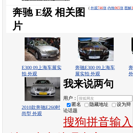
了！！！！！！
(
外观
746
张
内饰
965
张
图解
奔驰 E级 相关图
片
E300 09上海车展实
奔驰E300 09上海车
拍 外观
展实拍 外观
我来说两句
用户：
匿名
隐藏地址
设为辩
2010款奔驰E260时
论话题
尚型 外观
搜狗拼音输入