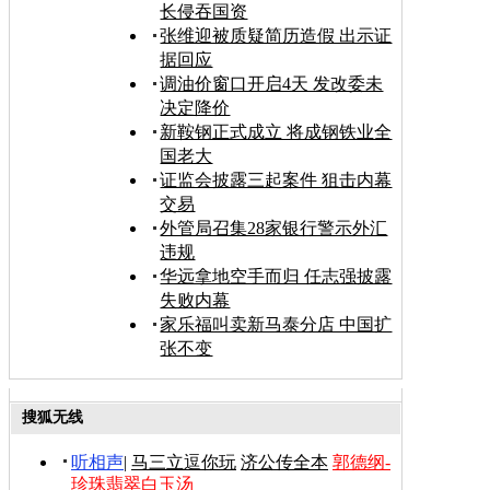
长侵吞国资
张维迎被质疑简历造假 出示证
据回应
调油价窗口开启4天 发改委未
决定降价
新鞍钢正式成立 将成钢铁业全
国老大
证监会披露三起案件 狙击内幕
交易
外管局召集28家银行警示外汇
违规
华远拿地空手而归 任志强披露
失败内幕
家乐福叫卖新马泰分店 中国扩
张不变
搜狐无线
听相声
|
马三立逗你玩
济公传全本
郭德纲-
珍珠翡翠白玉汤