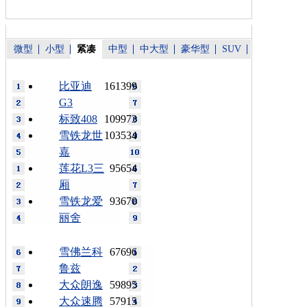
微型
小型
紧凑
中型
中大型
豪华型
SUV
比亚迪
161399
G3
标致408
109973
雪铁龙世
103534
嘉
莲花L3三
95654
厢
雪铁龙爱
93670
丽舍
雪佛兰科
67696
鲁兹
大众朗逸
59895
大众速腾
57915