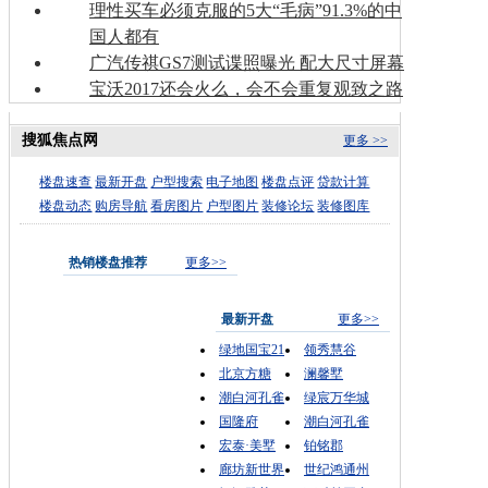
理性买车必须克服的5大“毛病”91.3%的中
国人都有
广汽传祺GS7测试谍照曝光 配大尺寸屏幕
宝沃2017还会火么，会不会重复观致之路
搜狐焦点网
更多 >>
楼盘速查
最新开盘
户型搜索
电子地图
楼盘点评
贷款计算
楼盘动态
购房导航
看房图片
户型图片
装修论坛
装修图库
热销楼盘推荐
更多>>
最新开盘
更多>>
绿地国宝21
领秀慧谷
北京方糖
澜馨墅
潮白河孔雀
绿宸万华城
国隆府
潮白河孔雀
宏泰·美墅
铂铭郡
廊坊新世界
世纪鸿通州