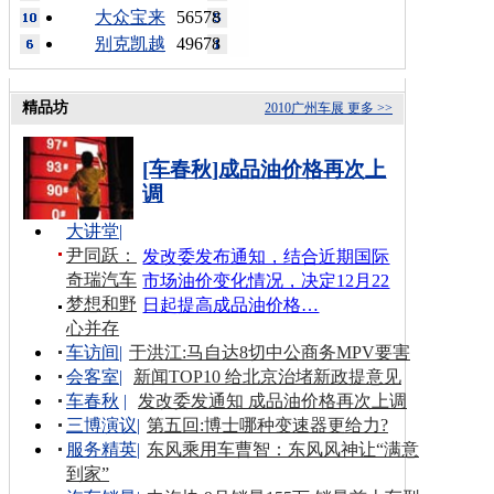
大众宝来
56578
别克凯越
49678
精品坊
2010广州车展
更多 >>
[车春秋]成品油价格再次上
调
大讲堂
|
尹同跃：
发改委发布通知，结合近期国际
奇瑞汽车
市场油价变化情况，决定12月22
梦想和野
日起提高成品油价格…
心并存
车访间
|
于洪江:马自达8切中公商务MPV要害
会客室
|
新闻TOP10 给北京治堵新政提意见
车春秋
|
发改委发通知 成品油价格再次上调
三博演议
|
第五回:博士哪种变速器更给力?
服务精英
|
东风乘用车曹智：东风风神让“满意
到家”