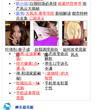
听小说
|
白领职场必杀技
盗墓挖坟奇书
地
产风云大揭秘
新书
|
大风水-黄帝宅经
新锐解读
都市特种
兵全集
三国演义
叶倩彤-奉子成
自我调理肩劲
如何改变居家
禅商-企业家修
心态改变命运
婚
腰
风水
炼!
解析
经穴健康1点
养生12字诀孔
通-头
令谦
禅-和谐家庭揭
<道德经>的大
秘!
智慧
吃喝玩乐一站
手机签名彰显
式购
个性
手机证券荐优
质股