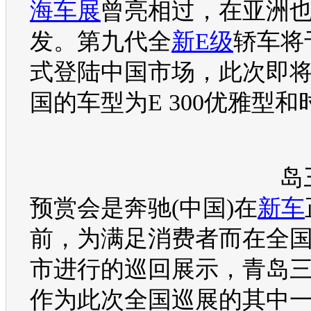
海车展
曾亮相过，在亚洲
发。第九代全
新E级
轿车将
式登陆中国市场，此次即
国的
车型
为E 300优雅型
岛
预赏会是
奔驰
(中国)在
新车
前，为满足消费者而在全国
市进行的巡回展示，青岛
作为此次全国巡展的其中