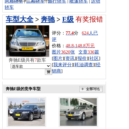
两厢轿车
|
三厢轿车
|
旅行轿车
|
敞篷轿车
|
运动
轿车
车型大全
>
奔驰
>
E级
有奖报错
评分：
77.4
分
624
人已
评
价格：
48.8-148.8万元
图片
3620
张
文章
336
篇
[
图片
][
资讯
][
报价
][
社区
]
奔驰E级共有
7
款车
[
我来评分
][
耗油调查
][
经
销商
]
奔驰E级的竞争车型