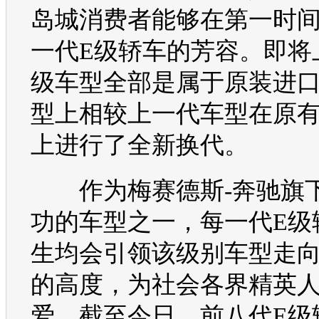
岛城消费者能够在第一时
一代
E级
轿车的芳容。即将
级
车型
全部是属于原装进
型
上相较上一代
车型
在原
上进行了全新换代。
作为梅赛德斯-
奔驰
旗
功的
车型
之一，每一代
E级
生均会引领该级别
车型
走
的高度，为社会各界精英
爱。截至今日，前八代
E级