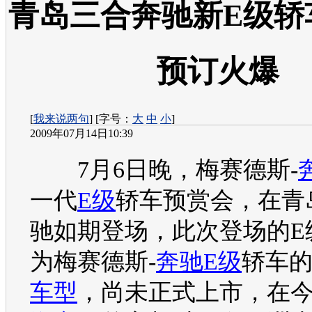
青岛三合奔驰新E级轿
预订火爆
[
我来说两句
] [字号：
大
中
小
]
2009年07月14日10:39
7月6日晚，梅赛德斯-
一代
E级
轿车预赏会，在青
驰
如期登场，此次登场的
E
为梅赛德斯-
奔驰E级
轿车
车型
，尚未正式上市，在