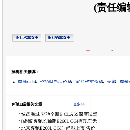
(责任编
开心网
人人网
豆瓣
搜狗相关推荐：
转发至：
奔驰中国
c230时尚型价格
宝马x5车价格
天窗
奔驰c
上海奔驰
北京奔驰
奔驰b200
奔驰轿车
奔驰c级280时尚型
奔驰E级相关文章
更多 >>
炫耀鹏城 奔驰全新E-CLASS深度试驾
体验
[成都]奔驰长轴距E260L CGI有现车无
优惠
北京奔驰E260L CGI时尚型上市 售价