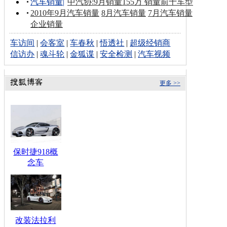
汽车销量
|
中汽协:9月销量155万 销量前十车型
2010年9月汽车销量
8月汽车销量
7月汽车销量
企业销量
车访间
|
会客室
|
车春秋
|
悟透社
|
超级经销商
信访办
|
魂斗轮
|
金狐谍
|
安全检测
|
汽车视频
更多 >>
保时捷918概
念车
改装法拉利