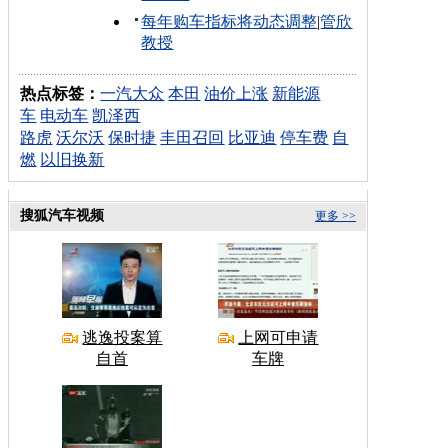
每年购车指标将动态调整
|
管欣
教授
热点标签：
一汽大众
本田
油价上涨
新能源
车
电动车
凯泽西
路虎
沃尔沃
保时捷
丰田召回
比亚迪
停车费
自
燃
以旧换新
搜狐汽车视频
更多 >>
逃逸投案算
上网可申请
自首
车牌