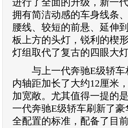
进行了全面的升级，新一
拥有简洁动感的车身线条
腰线、较短的前悬、延伸
板上方的头灯，锐利的楔
灯组取代了复古的四眼大
与上一代
奔驰E级
轿车
内轴距加长了大约12厘米
加宽敞。尤其值得一提的
一代
奔驰E级
轿车刷新了豪
全配置的标准，配备了目