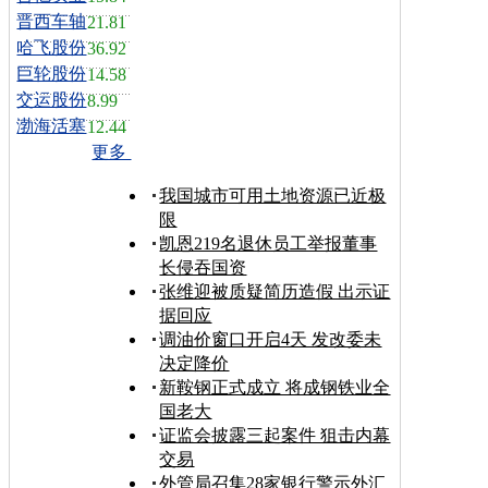
晋西车轴
21.81
哈飞股份
36.92
巨轮股份
14.58
交运股份
8.99
渤海活塞
12.44
更多
我国城市可用土地资源已近极
限
凯恩219名退休员工举报董事
长侵吞国资
张维迎被质疑简历造假 出示证
据回应
调油价窗口开启4天 发改委未
决定降价
新鞍钢正式成立 将成钢铁业全
国老大
证监会披露三起案件 狙击内幕
交易
外管局召集28家银行警示外汇