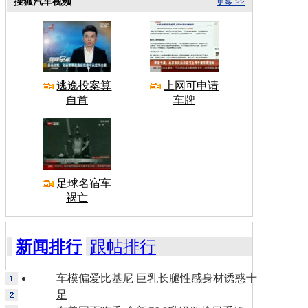
搜狐汽车视频
更多 >>
逃逸投案算
上网可申请
自首
车牌
足球名宿车
祸亡
新闻排行
跟帖排行
车模偏爱比基尼 巨乳长腿性感身材诱惑十
足