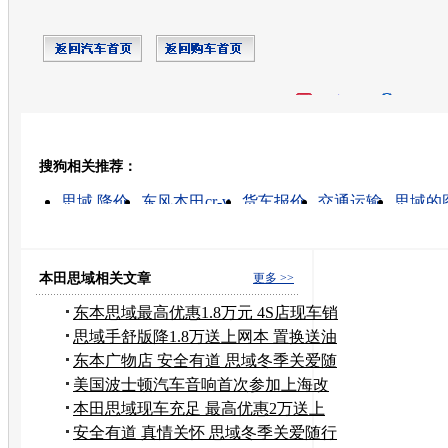
开心网
人人网
豆瓣
搜狗相关推荐：
转发至：
思域 降价
东风本田cr-v
货车报价
交通运输
思域的
本田cr-v
东风本田思域
东风本田思域最新价
本田思
思域汽车
本田思域相关文章
更多 >>
东本思域最高优惠1.8万元 4S店现车销
售
思域手舒版降1.8万送上网本 置换送油
卡
东本广物店 安全有道 思域冬季关爱随
行
美国波士顿汽车音响首次参加上海改
装展
本田思域现车充足 最高优惠2万送上
网本
安全有道 真情关怀 思域冬季关爱随行