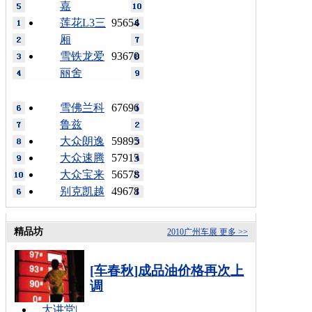
嘉
莲花L3三
95654
厢
雪铁龙爱
93670
丽舍
雪佛兰科
67696
鲁兹
大众朗逸
59895
大众速腾
57915
大众宝来
56578
别克凯越
49678
精品坊
2010广州车展
更多 >>
[车春秋]成品油价格再次上
调
大讲堂
|