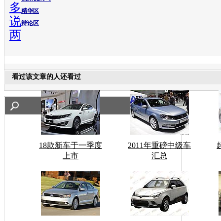
多
精华区
说
辩论区
两
看过该文章的人还看过
18款新车于一季度
2011年重磅中级车
上市
汇总