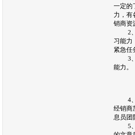
一定的
力，有
销商资
2、
习能力
紧急任
3、
能力。
4、
经销商
息员团
5、
的文章