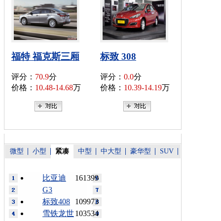
福特 福克斯三厢
标致 308
评分：
70.9
分
评分：
0.0
分
价格：
10.48-14.68
万
价格：
10.39-14.19
万
微型
小型
紧凑
中型
中大型
豪华型
SUV
比亚迪
161399
G3
标致408
109973
雪铁龙世
103534