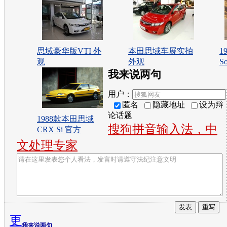
思域豪华版VTI 外
本田思域车展实拍
1
观
外观
S
我来说两句
用户：
匿名
隐藏地址
设为辩
论话题
1988款本田思域
搜狗拼音输入法，中
CRX Si 官方
文处理专家
更
我来说两句