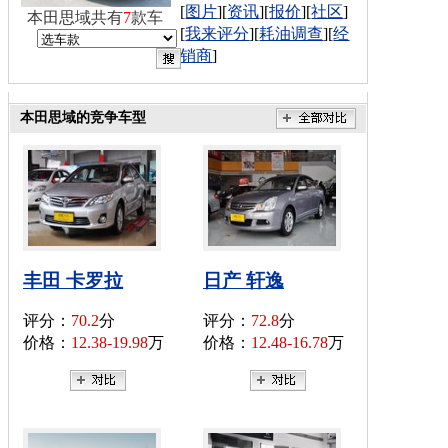
[
图片
][
资讯
][
报价
][
社区
]
本田思域共有
7
款车
[
我来评分
][
耗油调查
][
经
销商
]
本田思域的竞争车型
丰田 卡罗拉
日产 轩逸
评分：
70.2
分
评分：
72.8
分
价格：
12.38-19.98
万
价格：
12.48-16.78
万