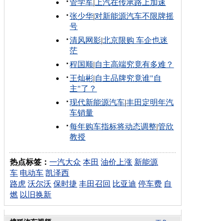
管学军
|
上汽在传承路上加速
张少华
|
对新能源汽车不限牌摇
号
清风网影
|
北京限购 车企也迷
茫
程国顺
|
自主高端究竟有多难？
王灿彬
|
自主品牌究竟谁"自
主"了？
现代新能源汽车
|
丰田定明年汽
车销量
每年购车指标将动态调整
|
管欣
教授
热点标签：
一汽大众
本田
油价上涨
新能源
车
电动车
凯泽西
路虎
沃尔沃
保时捷
丰田召回
比亚迪
停车费
自
燃
以旧换新