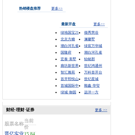
热销楼盘推荐
更多>>
最新开盘
更多>>
绿地国宝21
领秀慧谷
北京方糖
澜馨墅
潮白河孔雀
绿宸万华城
国隆府
潮白河孔雀
宏泰·美墅
铂铭郡
廊坊新世界
世纪鸿通州
智汇雅苑
万科首开台
首开熙悦山
世纪星城
首城国际中
顺鑫·华玺
绿城·御园
远洋一方
财经·理财·证券
更多 >>
当前
股票名称
价
晋亿实业
15.84