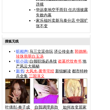
违规
华远拿地空手而归 任志强披露
失败内幕
家乐福叫卖新马泰分店 中国扩
张不变
搜狐无线
听相声
|
马三立逗你玩
济公传全本
郭德纲-
珍珠翡翠白玉汤
听小说
|
白领职场必杀技
盗墓挖坟奇书
地
产风云大揭秘
新书
|
大风水-黄帝宅经
新锐解读
都市特种
兵全集
三国演义
叶倩彤-奉子成
自我调理肩劲
如何改变居家