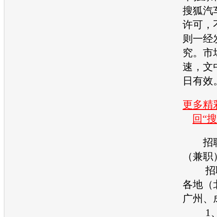
搜狐汽
许可，
则一经
究。市
速，文
日有效
更多精彩
回“
招聘
（兼职
招聘
各地（
广州、
1、