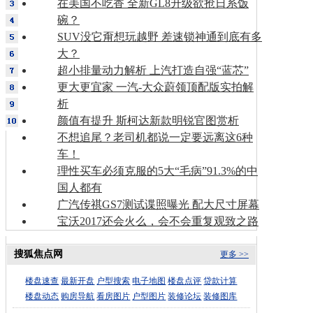
在美国不吃香 全新GL8升级欲抢日系饭
碗？
SUV没它甭想玩越野 差速锁神通到底有多
大？
超小排量动力解析 上汽打造自强“蓝芯”
更大更宜家 一汽-大众蔚领顶配版实拍解
析
颜值有提升 斯柯达新款明锐官图赏析
不想追尾？老司机都说一定要远离这6种
车！
理性买车必须克服的5大“毛病”91.3%的中
国人都有
广汽传祺GS7测试谍照曝光 配大尺寸屏幕
宝沃2017还会火么，会不会重复观致之路
搜狐焦点网
更多 >>
楼盘速查
最新开盘
户型搜索
电子地图
楼盘点评
贷款计算
楼盘动态
购房导航
看房图片
户型图片
装修论坛
装修图库