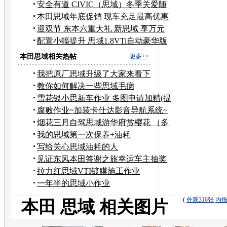
安全有道 CIVIC（思域）冬季关爱随
行
本田思域年底促销 现车充足最高优惠
2万
迎双节 东本六重大礼 新思域 享万元
惊喜
配置小幅提升 思域1.8VTi自动豪华版
本田思域相关热帖
更多>>
我把原厂思域升级了大家来看下
教你如何解决一些思域毛病
雪花银小思新车作业 多图申请加精(提
车篇)
腐败作业~加装卡仕达影音导航系统~
烟花三月自驾思域游华府赏樱花 （多
图/高清）
我的思域第一次保养+油耗
写给关心思域油耗的人
见证东风本田答谢之旅幸运车主抽奖
仪式！
拉力红思域VTI镀膜施工作业
一年半的思域小作业
(
外观
316
张
内
本田 思域 相关图片