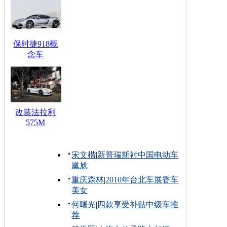
保时捷918概
念车
改装法拉利
575M
宋文楷
|
新普瑞斯衬中国电动车
尴尬
重庆森林
|
2010年台北车展香车
美女
何曙光
|
四款享受补贴中级车推
荐