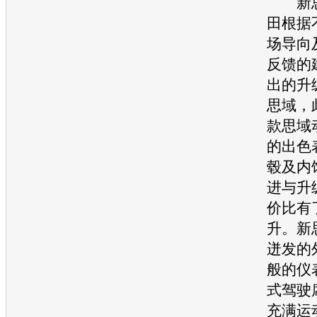
新
田
根据
场导向
反馈的
出的升
思域
，
款
思域
的出色
毂及内
进与升
价比有
升。
新
迸发的
般的仪
式驾驶
充满运