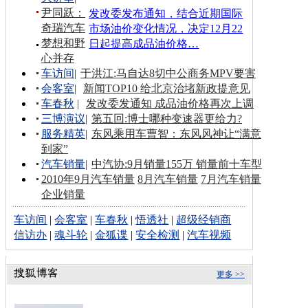
尹同跃：
发改委发布通知，结合近期国际
奇瑞汽车
市场油价变化情况，决定12月22
梦想和野
日起提高成品油价格…
心并存
车访间
|
于洪江:马自达8切中公商务MPV要害
会客室
|
新闻TOP10 给北京治堵新政提意见
车春秋
|
发改委发通知 成品油价格再次上调
三博演议
|
第五回:博士哪种变速器更给力?
服务精英
|
东风乘用车曹智：东风风神让“满意
到家”
汽车销量
|
中汽协:9月销量155万 销量前十车型
2010年9月汽车销量
8月汽车销量
7月汽车销量
企业销量
车访间
|
会客室
|
车春秋
|
悟透社
|
超级经销商
信访办
|
魂斗轮
|
金狐谍
|
安全检测
|
汽车视频
更多 >>