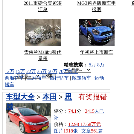
2011重磅合资紧凑
MG3跨界版新车申
汇总
报图
雪佛兰Malibu替代
年初将上市新车
景程
车型搜索：
精准搜索：
5万
8万
12万
15万
22万
35万
50万
70万以上
两厢轿车
|
三厢轿车
|
旅行轿车
|
敞篷轿车
|
运动
轿车
车型大全
>
本田
>
思
有奖报错
域
评分：
74.1
分
2415
人已
评
价格：
12.98-17.68万元
图片
1918
张
文章
561
篇