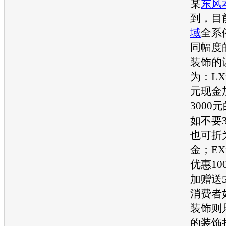
某
东风
到，目
域
全系
同幅度
装饰的
为：LX
元现金
3000
如不要3
也可折为
金；EX
优惠10
加赠送5
消费者
装饰则只
的装饰折