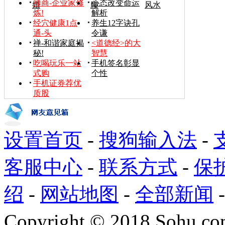
禅商-企业家修
心态改变命运
婚
腰
风水
炼!
解析
经穴健康1点
养生12字诀孔
通-头
令谦
禅-和谐家庭揭
<道德经>的大
秘!
智慧
吃喝玩乐一站
手机签名彰显
式购
个性
手机证券荐优
质股
设置首页
-
搜狗输入法
-
客服中心
-
联系方式
-
保
绍
-
网站地图
-
全部新闻
Copyright
©
2018 Sohu.com