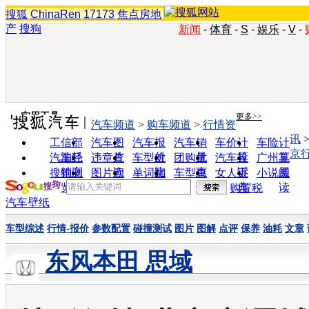
搜狐
ChinaRen
17173
焦点房地
产
搜狗
新闻
-
体育
-
S
-
娱乐
-
V
-
实用工具
更多>>
汽车频道
>
购车频道
>
行情资
讯
工信部
汽车图
汽车报
汽车销
车价计
车险计
京
油耗
片
价
量
算
算
汽车经
违章查
车型对
团购优
汽车投
广州车
销商
询
比
惠
诉
展
搜狗浏
图片欣
单词翻
车型查
女人宝
小说阅
览器
赏
译
询
典
读
购置税
汽车壁纸
车型综述
行情-报价
参数配置
碰撞测试
图片
图解
点评
保养
油耗
文章
东风本田 思域