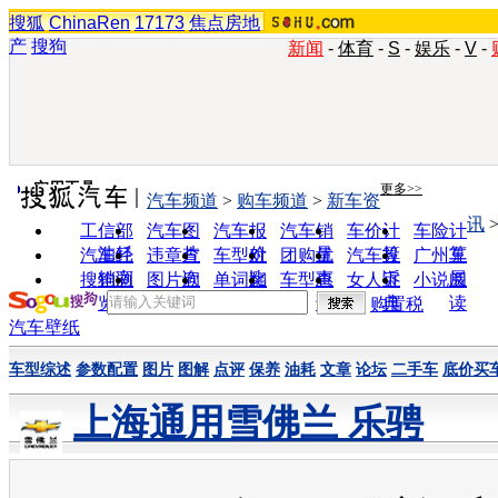
搜狐
ChinaRen
17173
焦点房地
产
搜狗
新闻
-
体育
-
S
-
娱乐
-
V
-
实用工具
更多>>
汽车频道
>
购车频道
>
新车资
讯
工信部
汽车图
汽车报
汽车销
车价计
车险计
油耗
片
价
量
算
算
汽车经
违章查
车型对
团购优
汽车投
广州车
销商
询
比
惠
诉
展
搜狗浏
图片欣
单词翻
车型查
女人宝
小说阅
览器
赏
译
询
典
读
购置税
汽车壁纸
车型综述
参数配置
图片
图解
点评
保养
油耗
文章
论坛
二手车
底价买
上海通用雪佛兰 乐骋