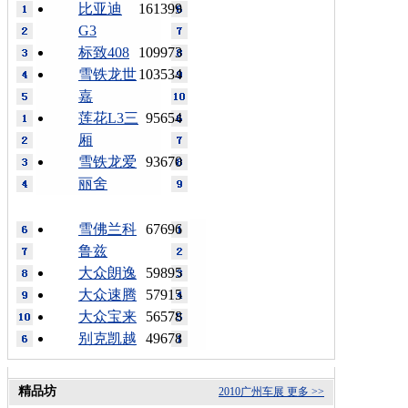
比亚迪
161399
G3
标致408
109973
雪铁龙世
103534
嘉
莲花L3三
95654
厢
雪铁龙爱
93670
丽舍
雪佛兰科
67696
鲁兹
大众朗逸
59895
大众速腾
57915
大众宝来
56578
别克凯越
49678
精品坊
2010广州车展
更多 >>