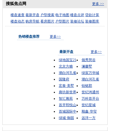
搜狐焦点网
更多 >>
楼盘速查
最新开盘
户型搜索
电子地图
楼盘点评
贷款计算
楼盘动态
购房导航
看房图片
户型图片
装修论坛
装修图库
热销楼盘推荐
更多>>
最新开盘
更多>>
绿地国宝21
领秀慧谷
北京方糖
澜馨墅
潮白河孔雀
绿宸万华城
国隆府
潮白河孔雀
宏泰·美墅
铂铭郡
廊坊新世界
世纪鸿通州
智汇雅苑
万科首开台
首开熙悦山
世纪星城
首城国际中
顺鑫·华玺
绿城·御园
远洋一方