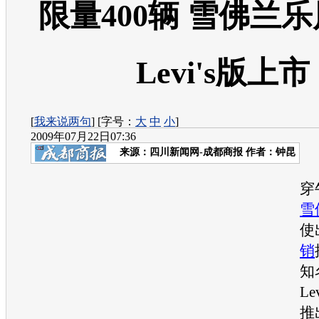
限量400辆 雪佛兰
Levi's版上市
[
我来说两句
] [字号：
大
中
小
]
2009年07月22日07:36
来源：
四川新闻网-成都商报
作者：钟昆
穿
雪
使
销
知
L
推