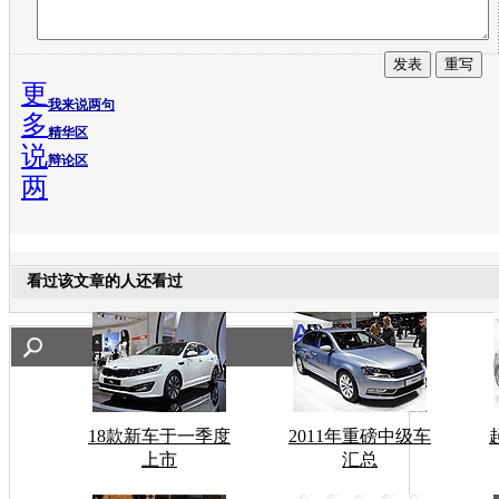
更
我来说两句
多
精华区
说
辩论区
两
看过该文章的人还看过
18款新车于一季度
2011年重磅中级车
上市
汇总