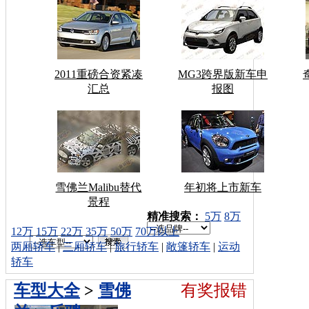
2011重磅合资紧凑
MG3跨界版新车申
汇总
报图
雪佛兰Malibu替代
年初将上市新车
景程
车型搜索：
精准搜索：
5万
8万
12万
15万
22万
35万
50万
70万以上
两厢轿车
|
三厢轿车
|
旅行轿车
|
敞篷轿车
|
运动
轿车
车型大全
>
雪佛
有奖报错