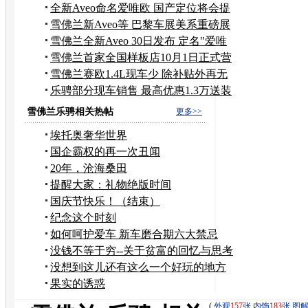
产
全新Aveo命名爱唯欧 国产定位将会提
升
雪佛兰新Aveo等 巴黎车展美系重磅展
车
雪佛兰全新Aveo 30日发布 定名"爱唯
欧"
雪佛兰首家全国样板店10月1日正式营
业
雪佛兰赛欧1.4L现车少 除补贴外再无
优惠
乐骋部分现车销售 最高优惠1.3万送装
潢
雪佛兰乐骋相关热帖
更多>>
埃托奥奢华世界
国企霸权的再一次丑闻
20年，沧海桑田
提醒大家：礼物绝版时间
国庆节快乐！（结束）
纪念这个时刻
如何呵护爱车 新车磨合期六大禁忌
没钱不等于穷--关于贫富的回忆与思考
没想到这儿还有这么一个好玩的地方
果实的诱惑
(
外观
157
张
内饰
183
张
图