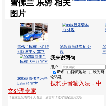
雪佛兰 乐骋 相关
图片
雪佛兰乐骋Levi's特
08款新乐骋实拍 外
2
别版与美女 其它
观
三
我来说两句
用户：
匿名
隐藏地址
设为辩
论话题
2005款雪佛兰乐骋
搜狗拼音输入法，中
LS三厢 官方
文处理专家