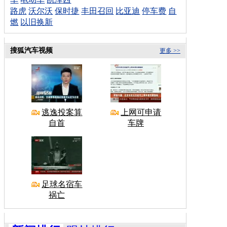
路虎
沃尔沃
保时捷
丰田召回
比亚迪
停车费
自
燃
以旧换新
搜狐汽车视频
更多 >>
逃逸投案算
上网可申请
自首
车牌
足球名宿车
祸亡