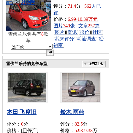
兰
>
乐骋
评分：
71.4
分
562
人已
评
价格：
6.99-10.39万元
图片
749
张
文章
257
篇
[
图片
][
资讯
][
报价
][
社区
]
雪佛兰乐骋共有
8
款
[
我来评分
][
耗油调查
][
经
车
销商
]
雪佛兰乐骋的竞争车型
本田 飞度旧
铃木 雨燕
评分：
0
分
评分：
82.5
分
价格：[已停产]
价格：
5.98-9.38
万