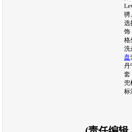
Le
骋
选
饰
格
洗
盘
丹
套
兜
标
(责任编辑