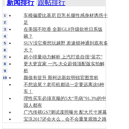
新闻排行
跟帖排行
车模偏爱比基尼 巨乳长腿性感身材诱惑十
足
在美国不吃香 全新GL8升级欲抢日系饭
碗？
SUV没它甭想玩越野 差速锁神通到底有多
大？
超小排量动力解析 上汽打造自强“蓝芯”
更大更宜家 一汽-大众蔚领顶配版实拍解
析
颜值有提升 斯柯达新款明锐官图赏析
不想追尾？老司机都说一定要远离这6种
车！
理性买车必须克服的5大“毛病”91.3%的中
国人都有
广汽传祺GS7测试谍照曝光 配大尺寸屏幕
宝沃2017还会火么，会不会重复观致之路