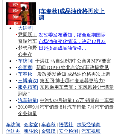
[车春秋]成品油价格再次上
调
大讲堂
|
尹同跃：
发改委发布通知，结合近期国际
奇瑞汽车
市场油价变化情况，决定12月22
梦想和野
日起提高成品油价格…
心并存
车访间
|
于洪江:马自达8切中公商务MPV要害
会客室
|
新闻TOP10 给北京治堵新政提意见
车春秋
|
发改委发通知 成品油价格再次上调
三博演议
|
第五回:博士哪种变速器更给力?
服务精英
|
东风乘用车曹智：东风风神让“满意
到家”
汽车销量
|
中汽协:9月销量155万 销量前十车型
2010年9月汽车销量
8月汽车销量
7月汽车销量
企业销量
车访间
|
会客室
|
车春秋
|
悟透社
|
超级经销商
信访办
|
魂斗轮
|
金狐谍
|
安全检测
|
汽车视频