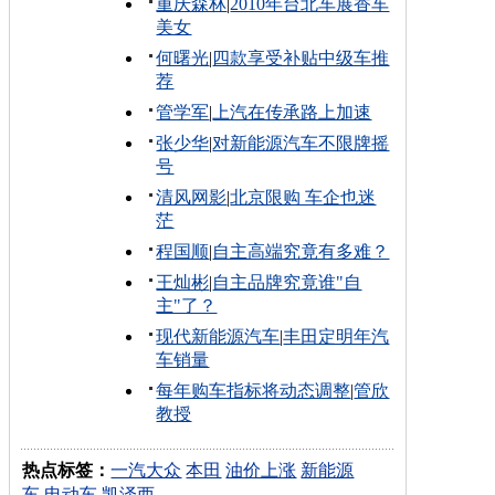
重庆森林
|
2010年台北车展香车
美女
何曙光
|
四款享受补贴中级车推
荐
管学军
|
上汽在传承路上加速
张少华
|
对新能源汽车不限牌摇
号
清风网影
|
北京限购 车企也迷
茫
程国顺
|
自主高端究竟有多难？
王灿彬
|
自主品牌究竟谁"自
主"了？
现代新能源汽车
|
丰田定明年汽
车销量
每年购车指标将动态调整
|
管欣
教授
热点标签：
一汽大众
本田
油价上涨
新能源
车
电动车
凯泽西