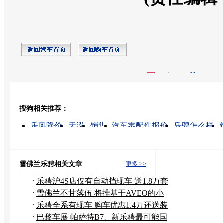
开心网
人人网
豆瓣
搜狗相关推荐：
转发至：
乐风降价
天泓
销售
汽车零配件报价
乐骋怎么样
雪佛兰微型车
成都汽车全险价格
上海通用景程
新
雪佛兰乐骋相关文章
更多 >>
乐骋沪4S店仅有自动挡现车 送1.8万套
餐
雪佛兰不甘落伍 将推基于AVEO的小
型SUV
乐骋全系有现车 购车优惠1.4万还送装
潢
巴黎车展 帕萨特B7、新乐骋最可能国