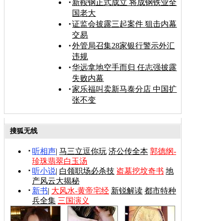
新鞍钢正式成立 将成钢铁业全
国老大
证监会披露三起案件 狙击内幕
交易
外管局召集28家银行警示外汇
违规
华远拿地空手而归 任志强披露
失败内幕
家乐福叫卖新马泰分店 中国扩
张不变
搜狐无线
听相声
|
马三立逗你玩
济公传全本
郭德纲-
珍珠翡翠白玉汤
听小说
|
白领职场必杀技
盗墓挖坟奇书
地
产风云大揭秘
新书
|
大风水-黄帝宅经
新锐解读
都市特种
兵全集
三国演义