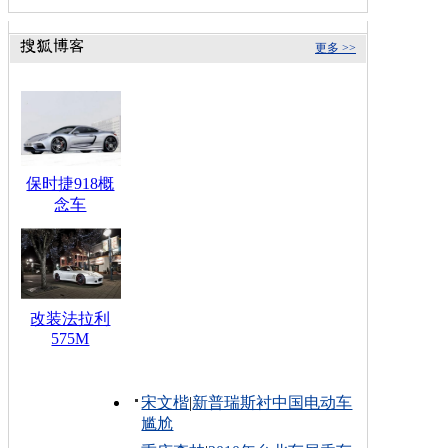
更多 >>
保时捷918概
念车
改装法拉利
575M
宋文楷
|
新普瑞斯衬中国电动车
尴尬