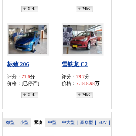
标致 206
雪铁龙 C2
评分：
71.6
分
评分：
78.7
分
价格：[已停产]
价格：
7.18-8.98
万
微型
小型
紧凑
中型
中大型
豪华型
SUV