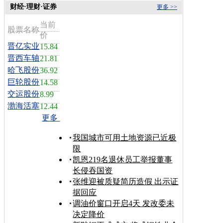
财经·理财·证券
更多 >>
当前
股票名称
价
晋亿实业
15.84
晋西车轴
21.81
哈飞股份
36.92
巨轮股份
14.58
交运股份
8.99
渤海活塞
12.44
更多
我国城市可用土地资源已近极
限
凯恩219名退休员工举报董事
长侵吞国资
张维迎被质疑简历造假 出示证
据回应
调油价窗口开启4天 发改委未
决定降价