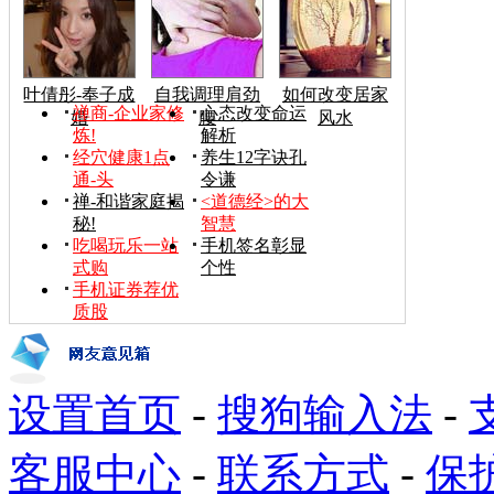
叶倩彤-奉子成
自我调理肩劲
如何改变居家
禅商-企业家修
心态改变命运
婚
腰
风水
炼!
解析
经穴健康1点
养生12字诀孔
通-头
令谦
禅-和谐家庭揭
<道德经>的大
秘!
智慧
吃喝玩乐一站
手机签名彰显
式购
个性
手机证券荐优
质股
设置首页
-
搜狗输入法
-
客服中心
-
联系方式
-
保