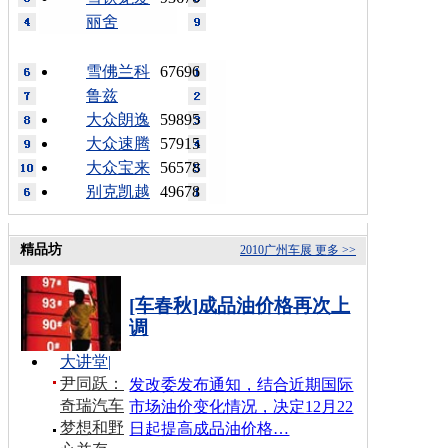
丽舍
雪佛兰科
67696
鲁兹
大众朗逸
59895
大众速腾
57915
大众宝来
56578
别克凯越
49678
精品坊
2010广州车展
更多 >>
[车春秋]成品油价格再次上
调
大讲堂
|
尹同跃：
发改委发布通知，结合近期国际
奇瑞汽车
市场油价变化情况，决定12月22
梦想和野
日起提高成品油价格…