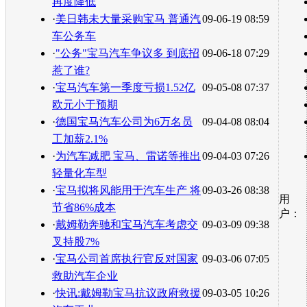
再度降低
·
美日韩未大量采购宝马 普通汽
09-06-19 08:59
车公务车
·
"公务"宝马汽车争议多 到底招
09-06-18 07:29
惹了谁?
·
宝马汽车第一季度亏损1.52亿
09-05-08 07:37
欧元小于预期
·
德国宝马汽车公司为6万名员
09-04-08 08:04
工加薪2.1%
·
为汽车减肥 宝马、雷诺等推出
09-04-03 07:26
轻量化车型
·
宝马拟将风能用于汽车生产 将
09-03-26 08:38
用
节省86%成本
户：
·
戴姆勒奔驰和宝马汽车考虑交
09-03-09 09:38
叉持股7%
·
宝马公司首席执行官反对国家
09-03-06 07:05
救助汽车企业
·
快讯:戴姆勒宝马抗议政府救援
09-03-05 10:26