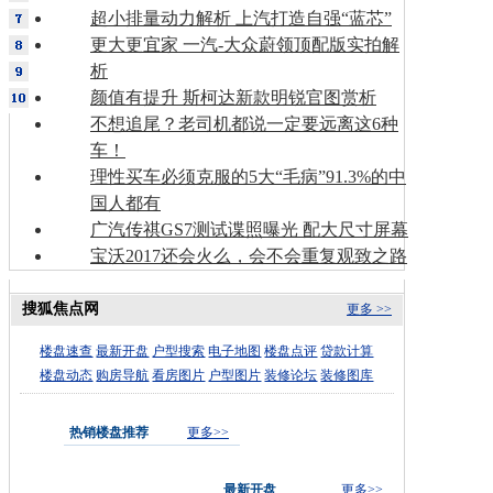
超小排量动力解析 上汽打造自强“蓝芯”
更大更宜家 一汽-大众蔚领顶配版实拍解
析
颜值有提升 斯柯达新款明锐官图赏析
不想追尾？老司机都说一定要远离这6种
车！
理性买车必须克服的5大“毛病”91.3%的中
国人都有
广汽传祺GS7测试谍照曝光 配大尺寸屏幕
宝沃2017还会火么，会不会重复观致之路
搜狐焦点网
更多 >>
楼盘速查
最新开盘
户型搜索
电子地图
楼盘点评
贷款计算
楼盘动态
购房导航
看房图片
户型图片
装修论坛
装修图库
热销楼盘推荐
更多>>
最新开盘
更多>>