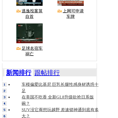
逃逸投案算
上网可申请
自首
车牌
足球名宿车
祸亡
新闻排行
跟帖排行
车模偏爱比基尼 巨乳长腿性感身材诱惑十
足
在美国不吃香 全新GL8升级欲抢日系饭
碗？
SUV没它甭想玩越野 差速锁神通到底有多
大？