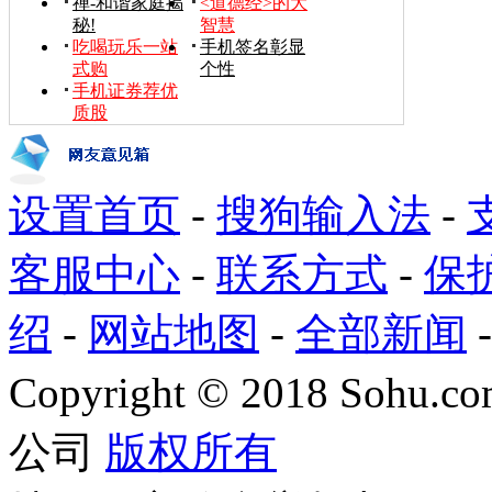
禅-和谐家庭揭
<道德经>的大
秘!
智慧
吃喝玩乐一站
手机签名彰显
式购
个性
手机证券荐优
质股
设置首页
-
搜狗输入法
-
客服中心
-
联系方式
-
保
绍
-
网站地图
-
全部新闻
Copyright
©
2018 Sohu.com
公司
版权所有