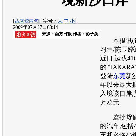
境新沙口岸
[
我来说两句
] [字号：
大
中
小
]
2009年07月27日08:14
来源：
南方日报
作者：彭子英
本报讯(记
习生/陈玉婷
近日,运载41
的“TAKARA
登陆
东莞
新
年以来最大
入境该口岸,货
万欧元。
这批货值
的
汽车
,包
车和迷你小