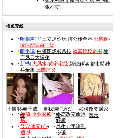
家乐福叫卖新马泰分店 中国扩
张不变
搜狐无线
听相声
|
马三立逗你玩
济公传全本
郭德纲-
珍珠翡翠白玉汤
听小说
|
白领职场必杀技
盗墓挖坟奇书
地
产风云大揭秘
新书
|
大风水-黄帝宅经
新锐解读
都市特种
兵全集
三国演义
叶倩彤-奉子成
自我调理肩劲
如何改变居家
禅商-企业家修
心态改变命运
婚
腰
风水
炼!
解析
经穴健康1点
养生12字诀孔
通-头
令谦