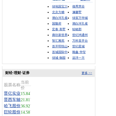
绿地国宝21
领秀慧谷
北京方糖
澜馨墅
潮白河孔雀
绿宸万华城
国隆府
潮白河孔雀
宏泰·美墅
铂铭郡
廊坊新世界
世纪鸿通州
智汇雅苑
万科首开台
首开熙悦山
世纪星城
首城国际中
顺鑫·华玺
绿城·御园
远洋一方
财经·理财·证券
更多 >>
当前
股票名称
价
晋亿实业
15.84
晋西车轴
21.81
哈飞股份
36.92
巨轮股份
14.58