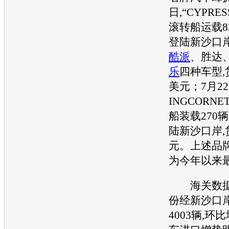
日,“CYPRES
滚转船运载8
登陆新沙口岸
酷派
、胜达
乐
四种
车型
,
美元；7月22
INGCORNE
船装载270辆
陆新沙口岸,货
元。上述品
为今年以来
海关数据显
份经新沙口
4003辆,环