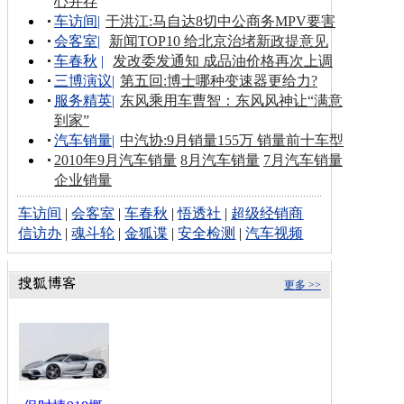
心并存
车访间
|
于洪江:马自达8切中公商务MPV要害
会客室
|
新闻TOP10 给北京治堵新政提意见
车春秋
|
发改委发通知 成品油价格再次上调
三博演议
|
第五回:博士哪种变速器更给力?
服务精英
|
东风乘用车曹智：东风风神让“满意
到家”
汽车销量
|
中汽协:9月销量155万 销量前十车型
2010年9月汽车销量
8月汽车销量
7月汽车销量
企业销量
车访间
|
会客室
|
车春秋
|
悟透社
|
超级经销商
信访办
|
魂斗轮
|
金狐谍
|
安全检测
|
汽车视频
更多 >>