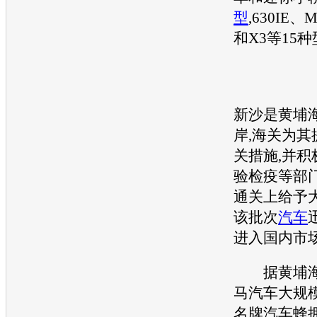
型
,630IE、
和X3等15
新沙是黄埔
岸,海关为其
关措施,并积
验检疫等部门
通关上给予大
该批次
汽车
进入国内市
据黄埔海
马汽车
大规
名牌
汽车
蜂拥