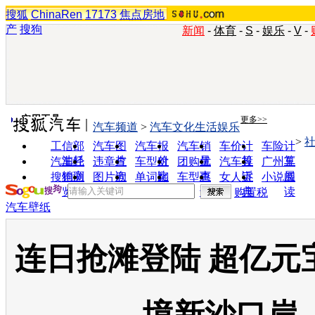
搜狐
ChinaRen
17173
焦点房地
产
搜狗
新闻
-
体育
-
S
-
娱乐
-
V
-
实用工具
更多>>
汽车频道
>
汽车文化生活娱乐
>
工信部
汽车图
汽车报
汽车销
车价计
车险计
油耗
片
价
量
算
算
汽车经
违章查
车型对
团购优
汽车投
广州车
销商
询
比
惠
诉
展
搜狗浏
图片欣
单词翻
车型查
女人宝
小说阅
览器
赏
译
询
典
读
购置税
汽车壁纸
连日抢滩登陆 超亿元