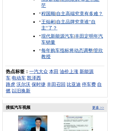
茫
程国顺
|
自主高端究竟有多难？
王灿彬
|
自主品牌究竟谁"自
主"了？
现代新能源汽车
|
丰田定明年汽
车销量
每年购车指标将动态调整
|
管欣
教授
热点标签：
一汽大众
本田
油价上涨
新能源
车
电动车
凯泽西
路虎
沃尔沃
保时捷
丰田召回
比亚迪
停车费
自
燃
以旧换新
搜狐汽车视频
更多 >>