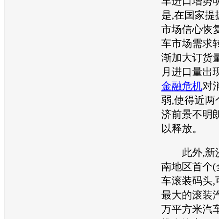
车
进口增势
是,在国家提
市场信心恢复
车
市场需求
渐加大订货量
月进口量出
金融危机
对
弱,使得近两
济前景不明
以释放。
此外,新沙
南地区首个(
车
滚装码头
最大的滚装
万平方米
汽