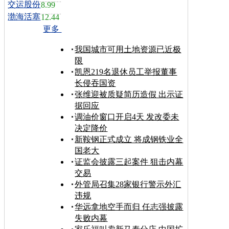
交运股份
8.99
渤海活塞
12.44
更多
我国城市可用土地资源已近极
限
凯恩219名退休员工举报董事
长侵吞国资
张维迎被质疑简历造假 出示证
据回应
调油价窗口开启4天 发改委未
决定降价
新鞍钢正式成立 将成钢铁业全
国老大
证监会披露三起案件 狙击内幕
交易
外管局召集28家银行警示外汇
违规
华远拿地空手而归 任志强披露
失败内幕