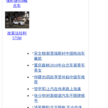
保时捷918概
念车
改装法拉利
575M
宋文楷
|
新普瑞斯衬中国电动车
尴尬
重庆森林
|
2010年台北车展香车
美女
何曙光
|
四款享受补贴中级车推
荐
管学军
|
上汽在传承路上加速
张少华
|
对新能源汽车不限牌摇
号
清风网影
|
北京限购 车企也迷