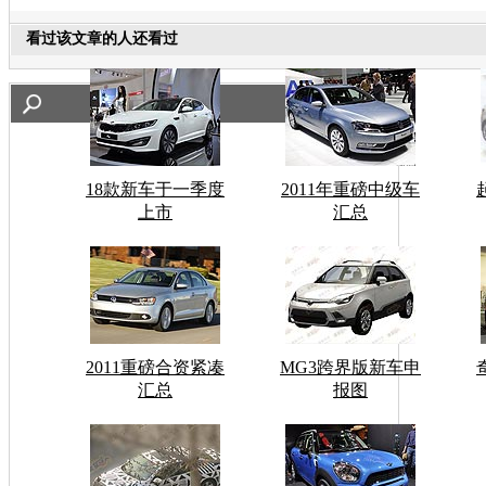
看过该文章的人还看过
18款新车于一季度
2011年重磅中级车
上市
汇总
2011重磅合资紧凑
MG3跨界版新车申
汇总
报图