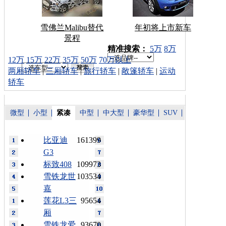
雪佛兰Malibu替代
年初将上市新车
景程
车型搜索：
精准搜索：
5万
8万
12万
15万
22万
35万
50万
70万以上
两厢轿车
|
三厢轿车
|
旅行轿车
|
敞篷轿车
|
运动
轿车
微型
小型
紧凑
中型
中大型
豪华型
SUV
比亚迪
161399
G3
标致408
109973
雪铁龙世
103534
嘉
莲花L3三
95654
厢
雪铁龙爱
93670