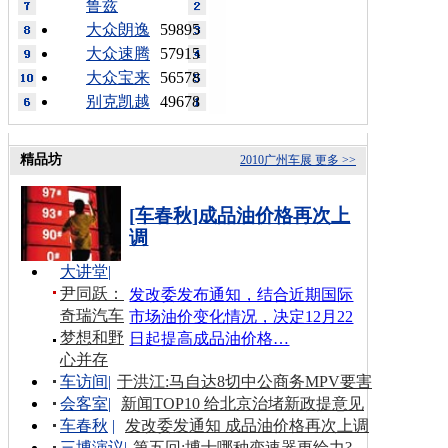
鲁兹
大众朗逸
59895
大众速腾
57915
大众宝来
56578
别克凯越
49678
精品坊
2010广州车展
更多 >>
[车春秋]成品油价格再次上
调
大讲堂
|
尹同跃：
发改委发布通知，结合近期国际
奇瑞汽车
市场油价变化情况，决定12月22
梦想和野
日起提高成品油价格…
心并存
车访间
|
于洪江:马自达8切中公商务MPV要害
会客室
|
新闻TOP10 给北京治堵新政提意见
车春秋
|
发改委发通知 成品油价格再次上调
三博演议
|
第五回:博士哪种变速器更给力?