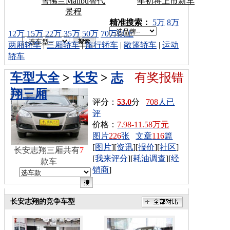
雪佛兰Malibu替代
年初将上市新车
景程
车型搜索：
精准搜索：
5万
8万
12万
15万
22万
35万
50万
70万以上
两厢轿车
|
三厢轿车
|
旅行轿车
|
敞篷轿车
|
运动
轿车
车型大全
>
长安
>
志
有奖报错
翔三厢
评分：
53.0
分
708
人已
评
价格：
7.98-11.58万元
图片
226
张
文章
116
篇
[
图片
][
资讯
][
报价
][
社区
]
长安志翔三厢共有
7
[
我来评分
][
耗油调查
][
经
款车
销商
]
长安志翔的竞争车型