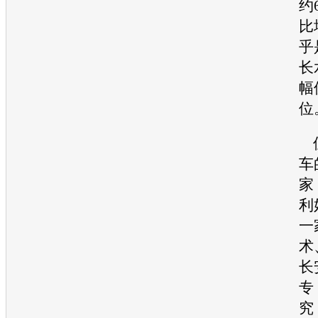
约
比
乎
长
幅
位
但
车
家
利
一
术
长
专
究