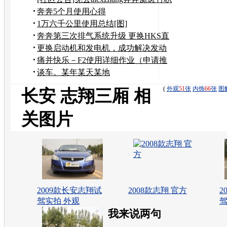
务
奔奔5个月使用心得
1万六千公里使用总结[图]
奔奔第三次排气系统升级 更换HKS直
排+S回压改装
更换启动机和发电机，成功解决发动
机故障灯的问题。
痛并快乐－F2使用详细作业（申请推
荐）27号更新！
谈车。某年某天某地
(
外观
51
张
内饰
66
张
图
长安 志翔三厢 相
关图片
2009款长安志翔试
2008款志翔 官方
2
驾实拍 外观
驾
我来说两句