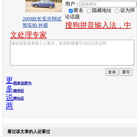
用户：
匿名
隐藏地址
设为辩
论话题
2009款长安志翔试
搜狗拼音输入法，中
驾实拍 外观
文处理专家
更
我来说两句
多
精华区
说
辩论区
两
看过该文章的人还看过