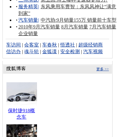
服务精英
|
东风乘用车曹智：东风风神让“满意
到家”
汽车销量
|
中汽协:9月销量155万 销量前十车型
2010年9月汽车销量
8月汽车销量
7月汽车销量
企业销量
车访间
|
会客室
|
车春秋
|
悟透社
|
超级经销商
信访办
|
魂斗轮
|
金狐谍
|
安全检测
|
汽车视频
更多 >>
保时捷918概
念车