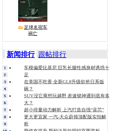
足球名宿车
祸亡
新闻排行
跟帖排行
车模偏爱比基尼 巨乳长腿性感身材诱惑十
足
在美国不吃香 全新GL8升级欲抢日系饭
碗？
SUV没它甭想玩越野 差速锁神通到底有多
大？
超小排量动力解析 上汽打造自强“蓝芯”
更大更宜家 一汽-大众蔚领顶配版实拍解
析
颜值有提升 斯柯达新款明锐官图赏析