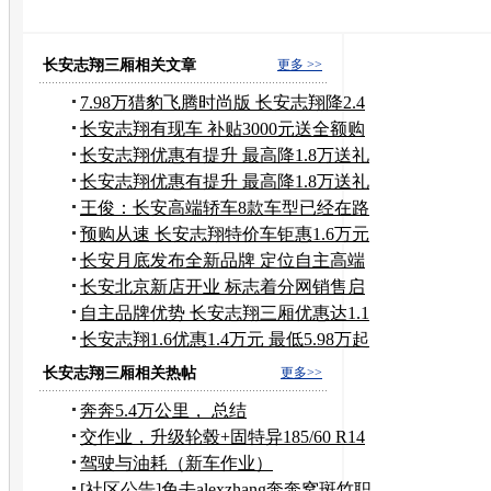
长安汽车的新闻
长安铃木4s店
长安之星价格
奔奔 
福特汽车报价
北京长安铃木4s店
长安志翔三厢相关文章
更多 >>
7.98万猎豹飞腾时尚版 长安志翔降2.4
万
长安志翔有现车 补贴3000元送全额购
置税
长安志翔优惠有提升 最高降1.8万送礼
包
长安志翔优惠有提升 最高降1.8万送礼
包
王俊：长安高端轿车8款车型已经在路
试
预购从速 长安志翔特价车钜惠1.6万元
长安月底发布全新品牌 定位自主高端
车
长安北京新店开业 标志着分网销售启
动
自主品牌优势 长安志翔三厢优惠达1.1
万
长安志翔1.6优惠1.4万元 最低5.98万起
售
长安志翔三厢相关热帖
更多>>
奔奔5.4万公里， 总结
交作业，升级轮毂+固特异185/60 R14
轮胎
驾驶与油耗（新车作业）
[社区公告]免去alexzhang奔奔窝斑竹职