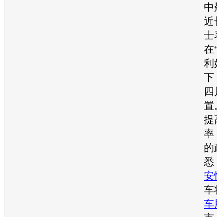
中
近
士
在
利
下
四
置
提
率
的
悉
安
车
车