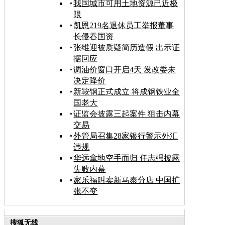
我国城市可用土地资源已近极
限
凯恩219名退休员工举报董事
长侵吞国资
张维迎被质疑简历造假 出示证
据回应
调油价窗口开启4天 发改委未
决定降价
新鞍钢正式成立 将成钢铁业全
国老大
证监会披露三起案件 狙击内幕
交易
外管局召集28家银行警示外汇
违规
华远拿地空手而归 任志强披露
失败内幕
家乐福叫卖新马泰分店 中国扩
张不变
搜狐无线