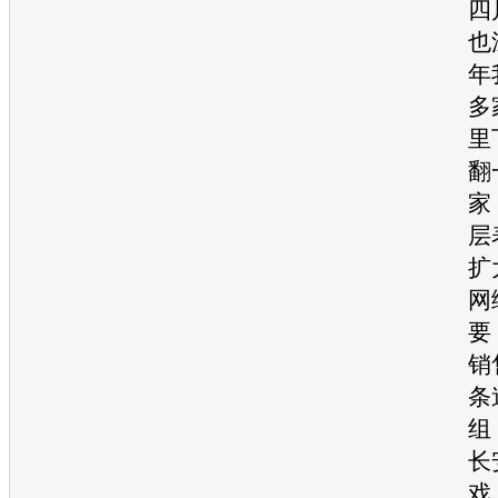
四
也
年
多
里
翻
家
层
扩
网
要
销
条
组
长
戏