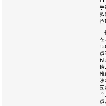
市
手
款
抢
在
1
点
设
情
维
味
围
个
点