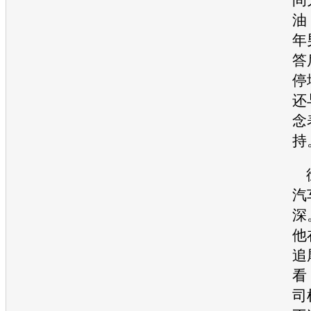
油
年
答
停
还
念
持
徐
汽
深
他
追
看
司