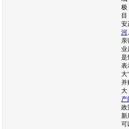
极
目
安
河
亲
业
是
表
大
并
大
产
政
新
可