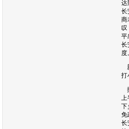
达
长
商
叹
平
长
度
新
打
据
上
下
免
长