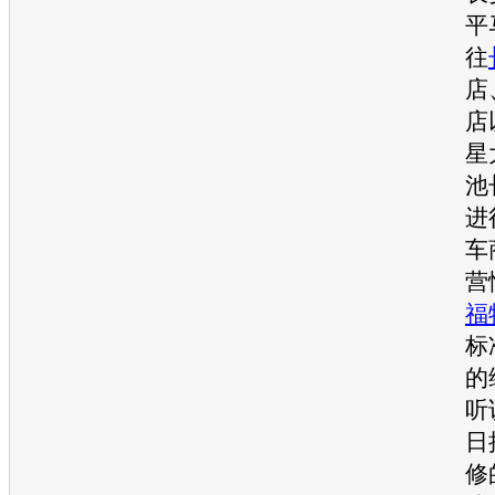
平
往
店
店
星
池
进
车
营
福
标
的
听
日
修