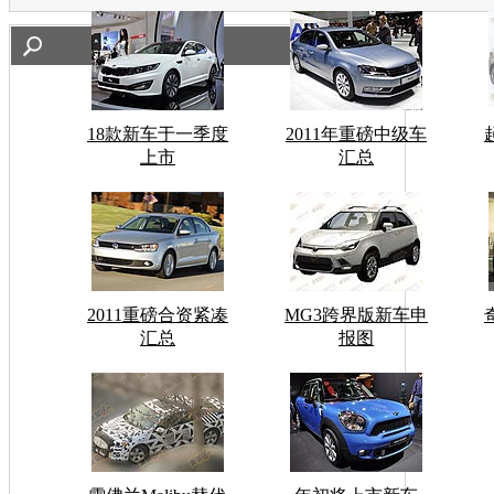
18款新车于一季度
2011年重磅中级车
上市
汇总
2011重磅合资紧凑
MG3跨界版新车申
汇总
报图