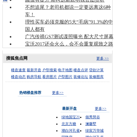
不想追尾？老司机都说一定要远离这6种
车！
理性买车必须克服的5大“毛病”91.3%的中
国人都有
广汽传祺GS7测试谍照曝光 配大尺寸屏幕
宝沃2017还会火么，会不会重复观致之路
搜狐焦点网
更多 >>
楼盘速查
最新开盘
户型搜索
电子地图
楼盘点评
贷款计算
楼盘动态
购房导航
看房图片
户型图片
装修论坛
装修图库
热销楼盘推荐
更多>>
最新开盘
更多>>
绿地国宝21
领秀慧谷
北京方糖
澜馨墅
潮白河孔雀
绿宸万华城