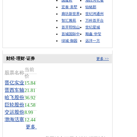
国隆府
潮白河孔雀
宏泰·美墅
铂铭郡
廊坊新世界
世纪鸿通州
智汇雅苑
万科首开台
首开熙悦山
世纪星城
首城国际中
顺鑫·华玺
绿城·御园
远洋一方
财经·理财·证券
更多 >>
当前
股票名称
价
晋亿实业
15.84
晋西车轴
21.81
哈飞股份
36.92
巨轮股份
14.58
交运股份
8.99
渤海活塞
12.44
更多