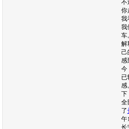
不
你
我
我
车
解
己
感
今
已
感
下
全
了
午
长