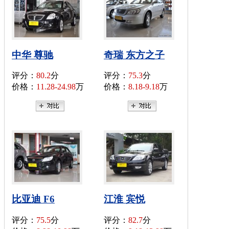
中华 尊驰
奇瑞 东方之子
评分：
80.2
分
评分：
75.3
分
价格：
11.28-24.98
万
价格：
8.18-9.18
万
比亚迪 F6
江淮 宾悦
评分：
75.5
分
评分：
82.7
分