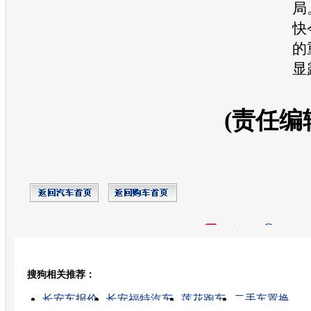
局
快
的
显
(责任编
开心网
人人网
豆瓣
搜狗相关推荐：
转发至：
长安车报价
长安福特汽车
莲花跑车
二手车置换