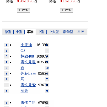
价格：
8.98-10.98
万
价格：
9.18-13.98
万
微型
小型
紧凑
中型
中大型
豪华型
SUV
比亚迪
161399
G3
标致408
109973
雪铁龙世
103534
嘉
莲花L3三
95654
厢
雪铁龙爱
93670
丽舍
雪佛兰科
67696