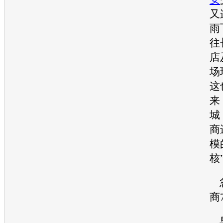
又
雨
往
店
场
这
来
城
商
模
核
急
商
早