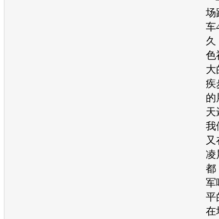
场
车
久
色
大
疾
的
天
我
又
凌
都
军
平
在