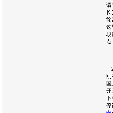
谓
长
徐
这
段
点
2
刚
国
开
下
停
安