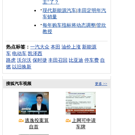
主"了？
现代新能源汽车
|
丰田定明年汽
车销量
每年购车指标将动态调整
|
管欣
教授
热点标签：
一汽大众
本田
油价上涨
新能源
车
电动车
凯泽西
路虎
沃尔沃
保时捷
丰田召回
比亚迪
停车费
自
燃
以旧换新
搜狐汽车视频
更多 >>
逃逸投案算
上网可申请
自首
车牌