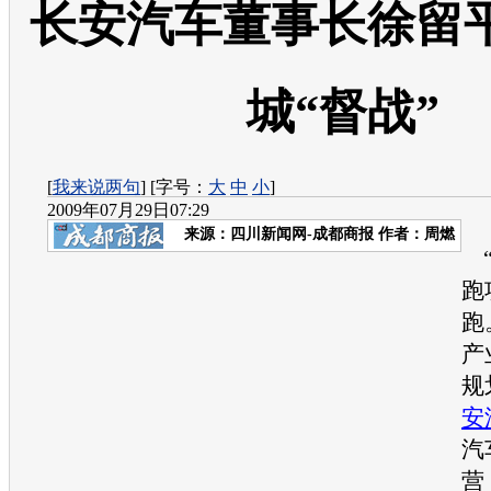
长安汽车董事长徐留
城“督战”
[
我来说两句
] [字号：
大
中
小
]
2009年07月29日07:29
来源：
四川新闻网-成都商报
作者：周燃
跑
跑
产
规
安
汽
营