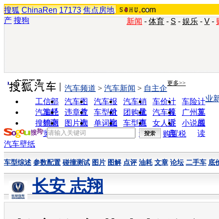
搜狐
ChinaRen
17173
焦点房地
产
搜狗
新闻
-
体育
-
S
-
娱乐
-
V
-
实用工具
更多>>
汽车频道
>
汽车新闻
>
自主企
业
工信部
汽车图
汽车报
汽车销
车价计
车险计
油耗
片
价
量
算
算
汽车经
违章查
车型对
团购优
汽车投
广州车
销商
询
比
惠
诉
展
搜狗浏
图片欣
单词翻
车型查
女人宝
小说阅
览器
赏
译
询
典
读
购置税
汽车壁纸
车型综述
参数配置
碰撞测试
图片
图解
点评
油耗
文章
论坛
二手车
底
长安 志翔