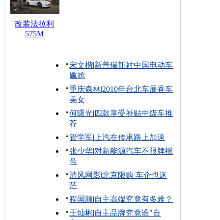
改装法拉利
575M
宋文楷
|
新普瑞斯衬中国电动车
尴尬
重庆森林
|
2010年台北车展香车
美女
何曙光
|
四款享受补贴中级车推
荐
管学军
|
上汽在传承路上加速
张少华
|
对新能源汽车不限牌摇
号
清风网影
|
北京限购 车企也迷
茫
程国顺
|
自主高端究竟有多难？
王灿彬
|
自主品牌究竟谁"自