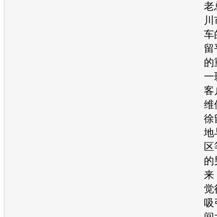
老
川
车
留
的
一
客
维
徐
地
区
的
来
觉
吸
间